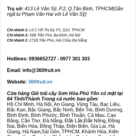
Trụ sở:
413 Lê Văn Sỹ, P.2, Q.Tân Bình, TPHCM(Gần
ngã tư Phạm Văn Hai với Lê Văn Sỹ)
Chi nhánh 1:
Lô C Hồ Thị Kỷ, P1, Q10, TPHCM
Chi nhánh 2:
56B Trần Phú, Ba Đình, Hà Nội
Chi nhánh 3
: 271B Trần Phú, Hải Châu Đà Nẵng
Hotlines: 0936652727 - 0977 301 303
Email: info@360fruit.vn
Website:
360fruit.vn
Cửa hàng Giỏ trái cây Sơn Hòa Phú Yên có mặt tại
64 Tỉnh/Thành Trong cả nước bao gồm:
Hồ Chí Minh, Hà Nội, An Giang, Vũng Tàu, Bạc Liêu,
Bắc Kạn, Bắc Giang, Bắc Ninh, Bến Tre, Bình Dương,
Bình Định, Bình Phước, Bình Thuận, Cà Mau, Cao
Bằng, Cần Thơ, Đà Nẵng, Đắk Lắk,Đắk Nông, Đồng
Nai, Biên Hòa, Đồng Tháp, Điện Biên, Gia Lai, Hà
Giang, Hà Nam,Sài Gòn, TPHCM, Khánh Hòa, Kiên