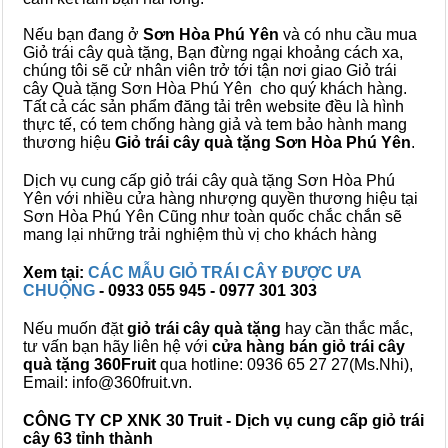
Nếu bạn đang ở
Sơn Hòa Phú Yên
và có nhu cầu mua
Giỏ trái cây quà tặng, Bạn đừng ngại khoảng cách xa,
chúng tôi sẽ cử nhân viên trở tới tận nơi giao Giỏ trái
cây Quà tặng Sơn Hòa Phú Yên cho quý khách hàng.
Tất cả các sản phẩm đăng tải trên website đều là hình
thực tế, có tem chống hàng giả và tem bảo hành mang
thương hiệu
Giỏ trái cây quà tặng Sơn Hòa Phú Yên
.
Dịch vụ cung cấp giỏ trái cây quà tặng Sơn Hòa Phú
Yên với nhiều cửa hàng nhượng quyền thương hiệu tại
Sơn Hòa Phú Yên Cũng như toàn quốc chắc chắn sẽ
mang lại những trải nghiệm thù vị cho khách hàng
Xem tại:
CÁC MẪU GIỎ TRÁI CÂY ĐƯỢC ƯA
CHUỘNG
- 0933 055 945 - 0977 301 303
Nếu muốn đặt
giỏ trái cây quà tặng
hay cần thắc mắc,
tư vấn bạn hãy liên hệ với
cửa hàng bán
giỏ trái cây
quà tặng
360Fruit
qua hotline: 0936 65 27 27(Ms.Nhi),
Email: info@360fruit.vn.
CÔNG TY CP XNK 30 Truit - Dịch vụ cung cấp giỏ trái
cây 63 tỉnh thành