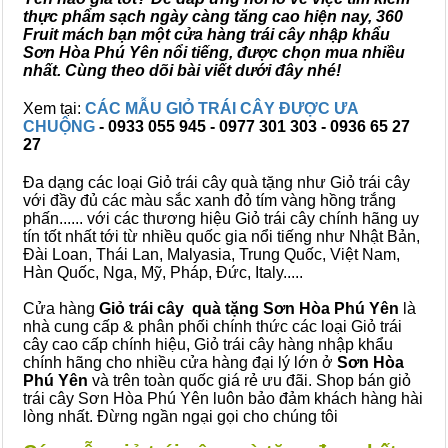
thực phẩm sạch ngày càng tăng cao hiện nay, 360
Fruit mách bạn một cửa hàng trái cây nhập khẩu
Sơn Hòa Phú Yên nổi tiếng, được chọn mua nhiều
nhất. Cùng theo dõi bài viết dưới đây nhé!
Xem tại:
CÁC MẪU GIỎ TRÁI CÂY ĐƯỢC ƯA
CHUỘNG
- 0933 055 945 - 0977 301 303 - 0936 65 27
27
Đa dạng các loại Giỏ trái cây quà tặng như Giỏ trái cây
với đầy đủ các màu sắc xanh đỏ tím vàng hồng trắng
phấn...... với các thương hiệu Giỏ trái cây chính hãng uy
tín tốt nhất tới từ nhiều quốc gia nổi tiếng như Nhật Bản,
Đài Loan, Thái Lan, Malyasia, Trung Quốc, Việt Nam,
Hàn Quốc, Nga, Mỹ, Pháp, Đức, Italy.....
Cửa hàng
Giỏ trái cây quà tặng Sơn Hòa Phú Yên
là
nhà cung cấp & phân phối chính thức các loại Giỏ trái
cây cao cấp chính hiệu, Giỏ trái cây hàng nhập khẩu
chính hãng cho nhiều cửa hàng đại lý lớn ở
Sơn Hòa
Phú Yên
và trên toàn quốc giá rẻ ưu đãi. Shop bán giỏ
trái cây Sơn Hòa Phú Yên luôn bảo đảm khách hàng hài
lòng nhất. Đừng ngần ngại gọi cho chúng tôi