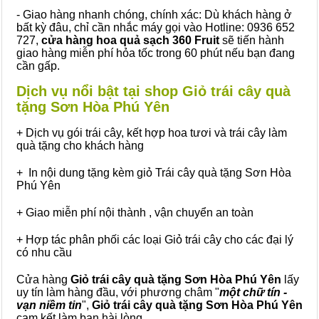
- Giao hàng nhanh chóng, chính xác: Dù khách hàng ở
bất kỳ đâu, chỉ cần nhắc máy gọi vào Hotline: 0936 652
727,
cửa hàng hoa quả sạch 360 Fruit
sẽ tiến hành
giao hàng miễn phí hỏa tốc trong 60 phút nếu bạn đang
cần gấp.
Dịch vụ nổi bật tại shop Giỏ trái cây quà
tặng Sơn Hòa Phú Yên
+ Dịch vụ gói trái cây, kết hợp hoa tươi và trái cây làm
quà tặng cho khách hàng
+ In nội dung tặng kèm giỏ Trái cây quà tặng Sơn Hòa
Phú Yên
+ Giao miễn phí nội thành , vận chuyển an toàn
+ Hợp tác phân phối các loại Giỏ trái cây cho các đại lý
có nhu cầu
Cửa hàng
Giỏ trái cây quà tặng Sơn Hòa Phú Yên
lấy
uy tín làm hàng đầu, với phương châm "
một chữ tín -
vạn niềm tin
",
Giỏ trái cây
quà tặng
Sơn Hòa Phú Yên
cam kết làm bạn hài lòng.