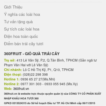
Giới Thiệu
Ý nghĩa các loài hoa
Tư vấn tặng quà
Sự tích các loài hoa
Điện hoa toàn quốc
Điểm bán trái cây tươi
360FRUIT - GIỎ QUÀ TRÁI CÂY
Trụ sở:
413 Lê Văn Sỹ, P.2, Q.Tân Bình, TPHCM (Gần ngã tư
Phạm Văn Hai với Lê Văn Sỹ)
Chi nhánh:
Lô C Hồ Thị Kỷ, P1, Q10, TPHCM
Điện thoại:
(028)22 298 398
Hotline 1:
0936 65 27 27(Ms.Nhi)
Hotline 2:
0977 301 303 - 0933 055 945 (Ms.Vy)
Web:
360fruit.vn
360fruit.vn là website trực thuộc quyền quản lý của CÔNG TY CỔ PHẦN XUẤT
NHẬP KHẨU HOA TƯƠI 360
GPKD 0313524315 do Sở kế hoạch Đầu tư TP. Hồ Chí Minh cấp 06/11/2015