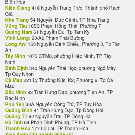
Biên Hòa
Kiên Giang
418 Nguyễn Trung Trực, Thành phố Rạch
Giá
Nha Trang
54 Nguyễn Đức Cảnh, TP Nha Trang
Vũng Tàu
185B Phạm Hồng Thái, Phường 7
Quảng Nam
61 Nguyễn Du, Tp Tam Kỳ
Vĩnh Long:
20/A2 Phạm Thái Bường
Long An:
163 Nguyễn Đình Chiểu, Phường 3, Tp Tân
An
Tây Ninh
1075 CTM8, phường Hiệp Ninh, TP Tây
Ninh
Bình Định
340 Nguyễn Thái Học, phường Ngô Mây,
Tp Quy Nhơn
Cà Mau
221 Lý Thường Kiệt, K2, Phường 6, Tp Cà
Mau
Bắc Ninh
83 Trần Hưng Đạo, phường Tiền An, TP
Bắc Ninh
Phú Yên
30A Nguyễn Công Trứ, TP Tuy Hòa
Quảng Bình
41 Trần Hưng Đạo, Tp Đồng Hới
Quảng Trị
92 Nguyễn Trãi, TP Đông Hà
Hà Tĩnh
54 Phan Đình Phùng, TP Hà Tĩnh
Thanh Hóa
177 Lê Lai, TP Thanh Hóa
Xem thêm Chi nhánh 360Fruit