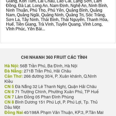
Giang, Kon Tum, Lai Châu, Lào Cai, Lạng Sơn, Lâm
Đồng, Đà Lạt, Long An, Nam Định, Nghệ An, Ninh Bình,
Ninh Thuận, Phú Thọ, Phú Yên, Quảng Bình, Quảng
Nam, Quảng Ngãi, Quảng Ninh, Quảng Trị, Sóc Trăng,
Sơn La, Tây Ninh, Thái Bình, Thái Nguyên, Thanh Hóa,
Huế, Tiền Giang, Trà Vinh, Tuyên Quang, Vĩnh Long,
Vĩnh Phúc, Yên Bái...
CHI NHANH 360 FRUIT CÁC TỈNH
Hà Nội:
56B Trần Phú, Ba Đình, Hà Nội
Đà Nẵng:
271B Trần Phú, Hải Châu
Cần Thơ:
266 đường 30/4, P. Xuân khánh, Q.Ninh
Kiều
CN 5
Đà Nẵng 32 Lê Thanh Nghị, Quận Hải Châu
CN 6
71 Trường Chinh, Phường Xuân Phú, TP Huế
CN 7
Lâm Đồng 05 Phan Đình Phùng
CN 8
Bình Dương 151 Phú Lợi, P. Phú Lợi, Tp. Thủ
Dầu Một
Đồng Nai
40/198A Phạm Văn Thuận, KP.3, P.Tân Mai