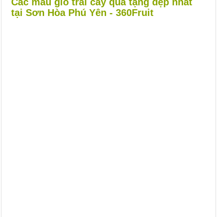
Các mẫu giỏ trái cây quà tặng đẹp nhất
tại Sơn Hòa Phú Yên - 360Fruit