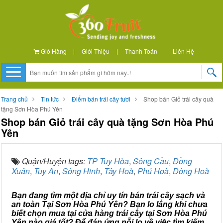
Giỏ Hàng
|
Giới Thiệu
|
Thanh Toán
|
Liên Hệ
Trang chủ
Tin tức
Điểm bán trái cây tươi
Shop bán Giỏ trái cây quà
tặng Sơn Hòa Phú Yên
Shop bán Giỏ trái cây quà tặng Sơn Hòa Phú
Yên
Quận/Huyện tags:
TP Tuy Hòa
,
Sông Cầu
,
Đồng
Xuân
,
Tuy An
,
Sông Hinh
,
Tây Hoà
,
Phú Hoà
,
Đông Hoà
Bạn đang tìm một địa chỉ uy tín bán trái cây sạch và
an toàn Tại Sơn Hòa Phú Yên? Bạn lo lắng khi chưa
biết chọn mua tại cửa hàng trái cây tại Sơn Hòa Phú
Yên nào giá tốt? Để đáp ứng nỗi lo về việc tìm kiếm