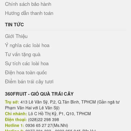
Chính sách bảo hành
Hướng dẫn thanh toán
TIN TỨC
Giới Thiệu
Ý nghĩa các loài hoa
Tư vấn tặng quà
Sự tích các loài hoa
Điện hoa toàn quốc
Điểm bán trái cây tươi
360FRUIT - GIỎ QUÀ TRÁI CÂY
Trụ sở:
413 Lê Văn Sỹ, P.2, Q.Tân Bình, TPHCM (Gần ngã tư
Phạm Văn Hai với Lê Văn Sỹ)
Chi nhánh:
Lô C Hồ Thị Kỷ, P1, Q10, TPHCM
Điện thoại:
(028)22 298 398
Hotline 1:
0936 65 27 27(Ms.Nhi)