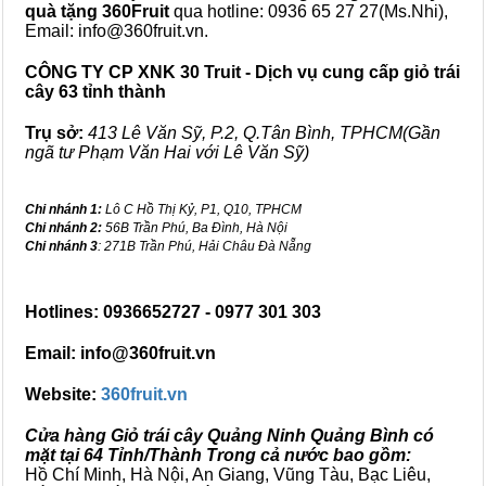
quà tặng
360Fruit
qua hotline: 0936 65 27 27(Ms.Nhi),
Email: info@360fruit.vn.
CÔNG TY CP XNK 30 Truit - Dịch vụ cung cấp giỏ trái
cây 63 tỉnh thành
Trụ sở:
413 Lê Văn Sỹ, P.2, Q.Tân Bình, TPHCM(Gần
ngã tư Phạm Văn Hai với Lê Văn Sỹ)
Chi nhánh 1:
Lô C Hồ Thị Kỷ, P1, Q10, TPHCM
Chi nhánh 2:
56B Trần Phú, Ba Đình, Hà Nội
Chi nhánh 3
: 271B Trần Phú, Hải Châu Đà Nẵng
Hotlines: 0936652727 - 0977 301 303
Email: info@360fruit.vn
Website:
360fruit.vn
Cửa hàng Giỏ trái cây Quảng Ninh Quảng Bình có
mặt tại 64 Tỉnh/Thành Trong cả nước bao gồm:
Hồ Chí Minh, Hà Nội, An Giang, Vũng Tàu, Bạc Liêu,