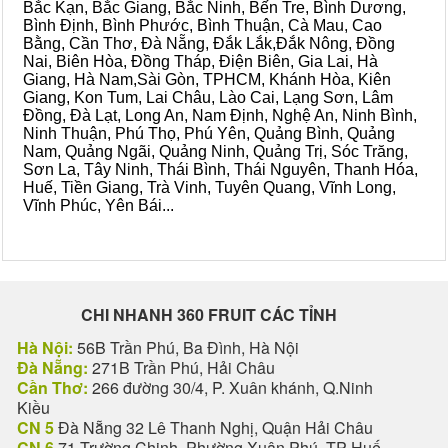
Bắc Kạn, Bắc Giang, Bắc Ninh, Bến Tre, Bình Dương,
Bình Định, Bình Phước, Bình Thuận, Cà Mau, Cao
Bằng, Cần Thơ, Đà Nẵng, Đắk Lắk,Đắk Nông, Đồng
Nai, Biên Hòa, Đồng Tháp, Điện Biên, Gia Lai, Hà
Giang, Hà Nam,Sài Gòn, TPHCM, Khánh Hòa, Kiên
Giang, Kon Tum, Lai Châu, Lào Cai, Lạng Sơn, Lâm
Đồng, Đà Lạt, Long An, Nam Định, Nghệ An, Ninh Bình,
Ninh Thuận, Phú Thọ, Phú Yên, Quảng Bình, Quảng
Nam, Quảng Ngãi, Quảng Ninh, Quảng Trị, Sóc Trăng,
Sơn La, Tây Ninh, Thái Bình, Thái Nguyên, Thanh Hóa,
Huế, Tiền Giang, Trà Vinh, Tuyên Quang, Vĩnh Long,
Vĩnh Phúc, Yên Bái...
CHI NHANH 360 FRUIT CÁC TỈNH
Hà Nội:
56B Trần Phú, Ba Đình, Hà Nội
Đà Nẵng:
271B Trần Phú, Hải Châu
Cần Thơ:
266 đường 30/4, P. Xuân khánh, Q.Ninh
Kiều
CN 5
Đà Nẵng 32 Lê Thanh Nghị, Quận Hải Châu
CN 6
71 Trường Chinh, Phường Xuân Phú, TP Huế