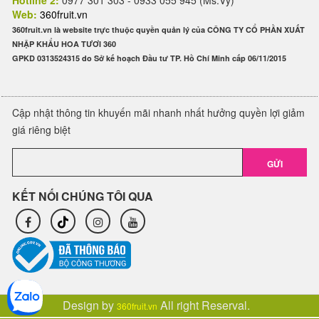
Hotline 2:
0977 301 303 - 0933 055 945 (Ms.Vy)
Web:
360fruit.vn
360fruit.vn là website trực thuộc quyền quản lý của CÔNG TY CỔ PHẦN XUẤT
NHẬP KHẨU HOA TƯƠI 360
GPKD 0313524315 do Sở kế hoạch Đầu tư TP. Hồ Chí Minh cấp 06/11/2015
Cập nhật thông tin khuyến mãi nhanh nhất hưởng quyền lợi giảm
giá riêng biệt
GỬI
KẾT NỐI CHÚNG TÔI QUA
Design by
All right Reserval.
360fruit.vn