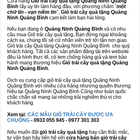
Cửa hàng
Giỏ trái cây quà tặng Quảng Ninh Quảng
Bình
lấy uy tín làm hàng đầu, với phương châm "
một
chữ tín - vạn niềm tin
",
Giỏ trái cây
quà tặng
Quảng
Ninh Quảng Bình
cam kết làm bạn hài lòng.
Nếu bạn đang ở
Quảng Ninh Quảng Bình
và có nhu
cầu mua Giỏ trái cây quà tặng, Bạn đừng ngại khoảng
cách xa, chúng tôi sẽ cử nhân viên trở tới tận nơi giao
Giỏ trái cây Quà tặng Quảng Ninh Quảng Bình cho quý
khách hàng. Tất cả các sản phẩm đăng tải trên website
đều là hình thực tế, có tem chống hàng giả và tem bảo
hành mang thương hiệu
Giỏ trái cây quà tặng Quảng
Ninh Quảng Bình
.
Dịch vụ cung cấp giỏ trái cây quà tặng Quảng Ninh
Quảng Bình với nhiều cửa hàng nhượng quyền thương
hiệu tại Quảng Ninh Quảng Bình Cũng như toàn quốc
chắc chắn sẽ mang lại những trải nghiệm thù vị cho
khách hàng
Xem tại:
CÁC MẪU GIỎ TRÁI CÂY ĐƯỢC ƯA
CHUỘNG
- 0933 055 945 - 0977 301 303
Nếu muốn đặt
giỏ trái cây quà tặng
hay cần thắc mắc,
tư vấn bạn hãy liên hệ với
cửa hàng bán
giỏ trái cây