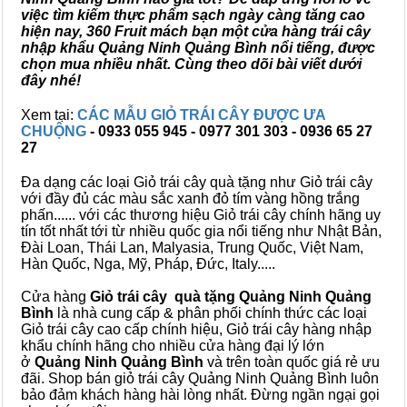
việc tìm kiếm thực phẩm sạch ngày càng tăng cao
hiện nay, 360 Fruit mách bạn một cửa hàng trái cây
nhập khẩu Quảng Ninh Quảng Bình nổi tiếng, được
chọn mua nhiều nhất. Cùng theo dõi bài viết dưới
đây nhé!
Xem tại:
CÁC MẪU GIỎ TRÁI CÂY ĐƯỢC ƯA
CHUỘNG
- 0933 055 945 - 0977 301 303 - 0936 65 27
27
Đa dạng các loại Giỏ trái cây quà tặng như Giỏ trái cây
với đầy đủ các màu sắc xanh đỏ tím vàng hồng trắng
phấn...... với các thương hiệu Giỏ trái cây chính hãng uy
tín tốt nhất tới từ nhiều quốc gia nổi tiếng như Nhật Bản,
Đài Loan, Thái Lan, Malyasia, Trung Quốc, Việt Nam,
Hàn Quốc, Nga, Mỹ, Pháp, Đức, Italy.....
Cửa hàng
Giỏ trái cây quà tặng Quảng Ninh Quảng
Bình
là nhà cung cấp & phân phối chính thức các loại
Giỏ trái cây cao cấp chính hiệu, Giỏ trái cây hàng nhập
khẩu chính hãng cho nhiều cửa hàng đại lý lớn
ở
Quảng Ninh Quảng Bình
và trên toàn quốc giá rẻ ưu
đãi. Shop bán giỏ trái cây Quảng Ninh Quảng Bình luôn
bảo đảm khách hàng hài lòng nhất. Đừng ngần ngại gọi