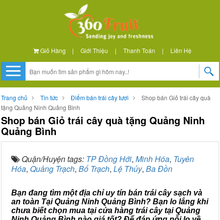
Giỏ Hàng
|
Giới Thiệu
|
Thanh Toán
|
Liên Hệ
Trang chủ
Tin tức
Điểm bán trái cây tươi
Shop bán Giỏ trái cây quà
tặng Quảng Ninh Quảng Bình
Shop bán Giỏ trái cây quà tặng Quảng Ninh
Quảng Bình
Quận/Huyện tags:
TP Đồng Hới
,
Minh Hóa
,
Tuyên
Hóa
,
Quảng Trạch
,
Bố Trạch
,
Lệ Thủy
,
Ba Đồn
Bạn đang tìm một địa chỉ uy tín bán trái cây sạch và
an toàn Tại Quảng Ninh Quảng Bình? Bạn lo lắng khi
chưa biết chọn mua tại cửa hàng trái cây tại Quảng
Ninh Quảng Bình nào giá tốt? Để đáp ứng nỗi lo về