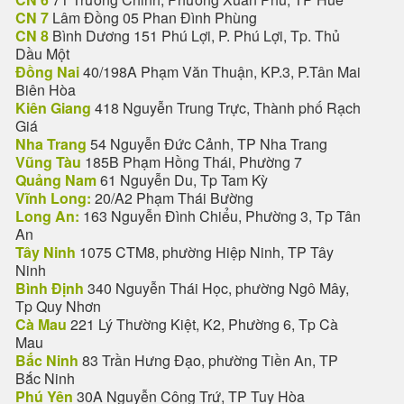
CN 7
Lâm Đồng 05 Phan Đình Phùng
CN 8
Bình Dương 151 Phú Lợi, P. Phú Lợi, Tp. Thủ
Dầu Một
Đồng Nai
40/198A Phạm Văn Thuận, KP.3, P.Tân Mai
Biên Hòa
Kiên Giang
418 Nguyễn Trung Trực, Thành phố Rạch
Giá
Nha Trang
54 Nguyễn Đức Cảnh, TP Nha Trang
Vũng Tàu
185B Phạm Hồng Thái, Phường 7
Quảng Nam
61 Nguyễn Du, Tp Tam Kỳ
Vĩnh Long:
20/A2 Phạm Thái Bường
Long An:
163 Nguyễn Đình Chiểu, Phường 3, Tp Tân
An
Tây Ninh
1075 CTM8, phường Hiệp Ninh, TP Tây
Ninh
Bình Định
340 Nguyễn Thái Học, phường Ngô Mây,
Tp Quy Nhơn
Cà Mau
221 Lý Thường Kiệt, K2, Phường 6, Tp Cà
Mau
Bắc Ninh
83 Trần Hưng Đạo, phường Tiền An, TP
Bắc Ninh
Phú Yên
30A Nguyễn Công Trứ, TP Tuy Hòa