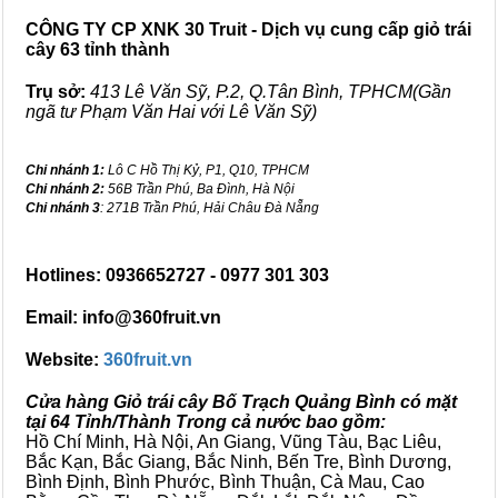
CÔNG TY CP XNK 30 Truit - Dịch vụ cung cấp giỏ trái
cây 63 tỉnh thành
Trụ sở:
413 Lê Văn Sỹ, P.2, Q.Tân Bình, TPHCM(Gần
ngã tư Phạm Văn Hai với Lê Văn Sỹ)
Chi nhánh 1:
Lô C Hồ Thị Kỷ, P1, Q10, TPHCM
Chi nhánh 2:
56B Trần Phú, Ba Đình, Hà Nội
Chi nhánh 3
: 271B Trần Phú, Hải Châu Đà Nẵng
Hotlines: 0936652727 - 0977 301 303
Email: info@360fruit.vn
Website:
360fruit.vn
Cửa hàng Giỏ trái cây Bố Trạch Quảng Bình có mặt
tại 64 Tỉnh/Thành Trong cả nước bao gồm:
Hồ Chí Minh, Hà Nội, An Giang, Vũng Tàu, Bạc Liêu,
Bắc Kạn, Bắc Giang, Bắc Ninh, Bến Tre, Bình Dương,
Bình Định, Bình Phước, Bình Thuận, Cà Mau, Cao