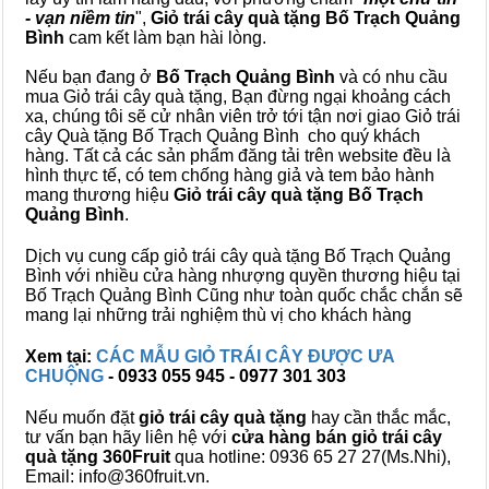
- vạn niềm tin
",
Giỏ trái cây
quà tặng
Bố Trạch Quảng
Bình
cam kết làm bạn hài lòng.
Nếu bạn đang ở
Bố Trạch Quảng Bình
và có nhu cầu
mua Giỏ trái cây quà tặng, Bạn đừng ngại khoảng cách
xa, chúng tôi sẽ cử nhân viên trở tới tận nơi giao Giỏ trái
cây Quà tặng Bố Trạch Quảng Bình cho quý khách
hàng. Tất cả các sản phẩm đăng tải trên website đều là
hình thực tế, có tem chống hàng giả và tem bảo hành
mang thương hiệu
Giỏ trái cây quà tặng Bố Trạch
Quảng Bình
.
Dịch vụ cung cấp giỏ trái cây quà tặng Bố Trạch Quảng
Bình với nhiều cửa hàng nhượng quyền thương hiệu tại
Bố Trạch Quảng Bình Cũng như toàn quốc chắc chắn sẽ
mang lại những trải nghiệm thù vị cho khách hàng
Xem tại:
CÁC MẪU GIỎ TRÁI CÂY ĐƯỢC ƯA
CHUỘNG
- 0933 055 945 - 0977 301 303
Nếu muốn đặt
giỏ trái cây quà tặng
hay cần thắc mắc,
tư vấn bạn hãy liên hệ với
cửa hàng bán
giỏ trái cây
quà tặng
360Fruit
qua hotline: 0936 65 27 27(Ms.Nhi),
Email: info@360fruit.vn.