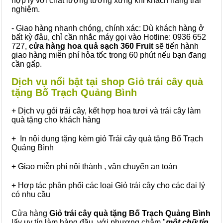
hợp lý với chất lượng tương xứng khi khách hàng trải
nghiệm.
- Giao hàng nhanh chóng, chính xác: Dù khách hàng ở
bất kỳ đâu, chỉ cần nhắc máy gọi vào Hotline: 0936 652
727,
cửa hàng hoa quả sạch 360 Fruit
sẽ tiến hành
giao hàng miễn phí hỏa tốc trong 60 phút nếu bạn đang
cần gấp.
Dịch vụ nổi bật tại shop Giỏ trái cây quà
tặng Bố Trạch Quảng Bình
+ Dịch vụ gói trái cây, kết hợp hoa tươi và trái cây làm
quà tặng cho khách hàng
+ In nội dung tặng kèm giỏ Trái cây quà tặng Bố Trạch
Quảng Bình
+ Giao miễn phí nội thành , vận chuyển an toàn
+ Hợp tác phân phối các loại Giỏ trái cây cho các đại lý
có nhu cầu
Cửa hàng
Giỏ trái cây quà tặng Bố Trạch Quảng Bình
lấy uy tín làm hàng đầu, với phương châm "
một chữ tín