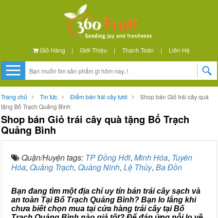
Giỏ Hàng
|
Giới Thiệu
|
Thanh Toán
|
Liên Hệ
Trang chủ
Tin tức
Điểm bán trái cây tươi
Shop bán Giỏ trái cây quà
tặng Bố Trạch Quảng Bình
Shop bán Giỏ trái cây quà tặng Bố Trạch
Quảng Bình
Quận/Huyện tags:
TP Đồng Hới
,
Minh Hóa
,
Tuyên
Hóa
,
Quảng Trạch
,
Quảng Ninh
,
Lệ Thủy
,
Ba Đồn
Bạn đang tìm một địa chỉ uy tín bán trái cây sạch và
an toàn Tại Bố Trạch Quảng Bình? Bạn lo lắng khi
chưa biết chọn mua tại cửa hàng trái cây tại Bố
Trạch Quảng Bình nào giá tốt? Để đáp ứng nỗi lo về