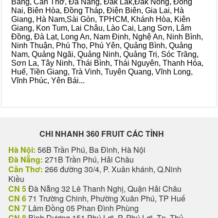
Bằng, Cần Thơ, Đà Nẵng, Đắk Lắk,Đắk Nông, Đồng
Nai, Biên Hòa, Đồng Tháp, Điện Biên, Gia Lai, Hà
Giang, Hà Nam,Sài Gòn, TPHCM, Khánh Hòa, Kiên
Giang, Kon Tum, Lai Châu, Lào Cai, Lạng Sơn, Lâm
Đồng, Đà Lạt, Long An, Nam Định, Nghệ An, Ninh Bình,
Ninh Thuận, Phú Thọ, Phú Yên, Quảng Bình, Quảng
Nam, Quảng Ngãi, Quảng Ninh, Quảng Trị, Sóc Trăng,
Sơn La, Tây Ninh, Thái Bình, Thái Nguyên, Thanh Hóa,
Huế, Tiền Giang, Trà Vinh, Tuyên Quang, Vĩnh Long,
Vĩnh Phúc, Yên Bái...
CHI NHANH 360 FRUIT CÁC TỈNH
Hà Nội:
56B Trần Phú, Ba Đình, Hà Nội
Đà Nẵng:
271B Trần Phú, Hải Châu
Cần Thơ:
266 đường 30/4, P. Xuân khánh, Q.Ninh
Kiều
CN 5
Đà Nẵng 32 Lê Thanh Nghị, Quận Hải Châu
CN 6
71 Trường Chinh, Phường Xuân Phú, TP Huế
CN 7
Lâm Đồng 05 Phan Đình Phùng
CN 8
Bình Dương 151 Phú Lợi, P. Phú Lợi, Tp. Thủ