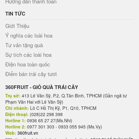
Hướng dẫn thanh toán
TIN TỨC
Giới Thiệu
Ý nghĩa các loài hoa
Tư vấn tặng quà
Sự tích các loài hoa
Điện hoa toàn quốc
Điểm bán trái cây tươi
360FRUIT - GIỎ QUÀ TRÁI CÂY
Trụ sở:
413 Lê Văn Sỹ, P.2, Q.Tân Bình, TPHCM (Gần ngã tư
Phạm Văn Hai với Lê Văn Sỹ)
Chi nhánh:
Lô C Hồ Thị Kỷ, P1, Q10, TPHCM
Điện thoại:
(028)22 298 398
Hotline 1:
0936 65 27 27(Ms.Nhi)
Hotline 2:
0977 301 303 - 0933 055 945 (Ms.Vy)
Web:
360fruit.vn