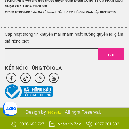
360fruit.vn là website trực thuộc quyền quản lý của CÔNG TY CỔ PHẦN XUẤT
NHẬP KHẨU HOA TƯƠI 360
GPKD 0313524315 do Sở kế hoạch Đầu tư TP. Hồ Chí Minh cấp 06/11/2015
Cập nhật thông tin khuyến mãi nhanh nhất hưởng quyền lợi giảm
giá riêng biệt
GỬI
KẾT NỐI CHÚNG TÔI QUA
Design by
All right Reserval.
360fruit.vn
0936 652 727
Nhắn tin Zalo
0977 301 303