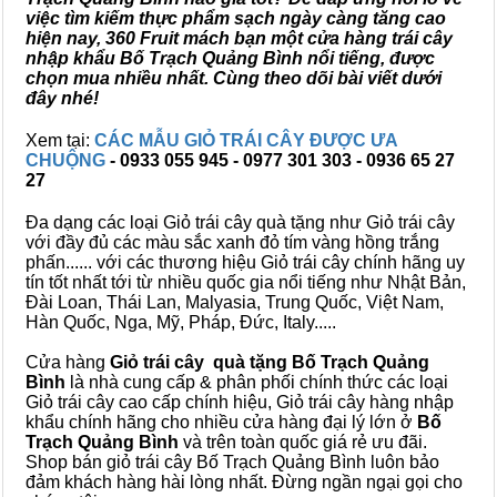
việc tìm kiếm thực phẩm sạch ngày càng tăng cao
hiện nay, 360 Fruit mách bạn một cửa hàng trái cây
nhập khẩu Bố Trạch Quảng Bình nổi tiếng, được
chọn mua nhiều nhất. Cùng theo dõi bài viết dưới
đây nhé!
Xem tại:
CÁC MẪU GIỎ TRÁI CÂY ĐƯỢC ƯA
CHUỘNG
- 0933 055 945 - 0977 301 303 - 0936 65 27
27
Đa dạng các loại Giỏ trái cây quà tặng như Giỏ trái cây
với đầy đủ các màu sắc xanh đỏ tím vàng hồng trắng
phấn...... với các thương hiệu Giỏ trái cây chính hãng uy
tín tốt nhất tới từ nhiều quốc gia nổi tiếng như Nhật Bản,
Đài Loan, Thái Lan, Malyasia, Trung Quốc, Việt Nam,
Hàn Quốc, Nga, Mỹ, Pháp, Đức, Italy.....
Cửa hàng
Giỏ trái cây quà tặng Bố Trạch Quảng
Bình
là nhà cung cấp & phân phối chính thức các loại
Giỏ trái cây cao cấp chính hiệu, Giỏ trái cây hàng nhập
khẩu chính hãng cho nhiều cửa hàng đại lý lớn ở
Bố
Trạch Quảng Bình
và trên toàn quốc giá rẻ ưu đãi.
Shop bán giỏ trái cây Bố Trạch Quảng Bình luôn bảo
đảm khách hàng hài lòng nhất. Đừng ngần ngại gọi cho