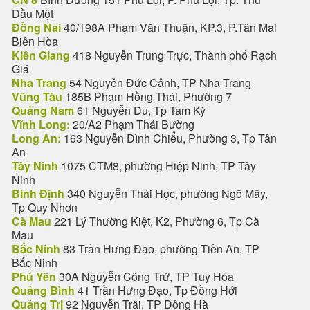
Dầu Một
Đồng Nai
40/198A Phạm Văn Thuận, KP.3, P.Tân Mai
Biên Hòa
Kiên Giang
418 Nguyễn Trung Trực, Thành phố Rạch
Giá
Nha Trang
54 Nguyễn Đức Cảnh, TP Nha Trang
Vũng Tàu
185B Phạm Hồng Thái, Phường 7
Quảng Nam
61 Nguyễn Du, Tp Tam Kỳ
Vĩnh Long:
20/A2 Phạm Thái Bường
Long An:
163 Nguyễn Đình Chiểu, Phường 3, Tp Tân
An
Tây Ninh
1075 CTM8, phường Hiệp Ninh, TP Tây
Ninh
Bình Định
340 Nguyễn Thái Học, phường Ngô Mây,
Tp Quy Nhơn
Cà Mau
221 Lý Thường Kiệt, K2, Phường 6, Tp Cà
Mau
Bắc Ninh
83 Trần Hưng Đạo, phường Tiền An, TP
Bắc Ninh
Phú Yên
30A Nguyễn Công Trứ, TP Tuy Hòa
Quảng Bình
41 Trần Hưng Đạo, Tp Đồng Hới
Quảng Trị
92 Nguyễn Trãi, TP Đông Hà