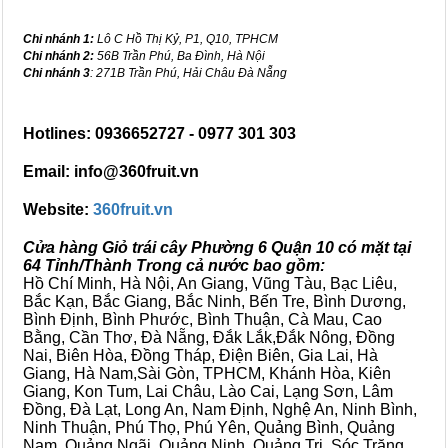
Chi nhánh 1:
Lô C Hồ Thị Kỷ, P1, Q10, TPHCM
Chi nhánh 2:
56B Trần Phú, Ba Đình, Hà Nội
Chi nhánh 3
: 271B Trần Phú, Hải Châu Đà Nẵng
Hotlines: 0936652727 - 0977 301 303
Email: info@360fruit.vn
Website:
360fruit.vn
Cửa hàng Giỏ trái cây Phường 6 Quận 10 có mặt tại
64 Tỉnh/Thành Trong cả nước bao gồm:
Hồ Chí Minh, Hà Nội, An Giang, Vũng Tàu, Bạc Liêu,
Bắc Kạn, Bắc Giang, Bắc Ninh, Bến Tre, Bình Dương,
Bình Định, Bình Phước, Bình Thuận, Cà Mau, Cao
Bằng, Cần Thơ, Đà Nẵng, Đắk Lắk,Đắk Nông, Đồng
Nai, Biên Hòa, Đồng Tháp, Điện Biên, Gia Lai, Hà
Giang, Hà Nam,Sài Gòn, TPHCM, Khánh Hòa, Kiên
Giang, Kon Tum, Lai Châu, Lào Cai, Lạng Sơn, Lâm
Đồng, Đà Lạt, Long An, Nam Định, Nghệ An, Ninh Bình,
Ninh Thuận, Phú Thọ, Phú Yên, Quảng Bình, Quảng
Nam, Quảng Ngãi, Quảng Ninh, Quảng Trị, Sóc Trăng,