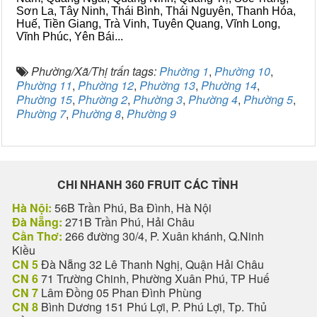
Sơn La, Tây Ninh, Thái Bình, Thái Nguyên, Thanh Hóa,
Huế, Tiền Giang, Trà Vinh, Tuyên Quang, Vĩnh Long,
Vĩnh Phúc, Yên Bái...
Phường/Xã/Thị trấn tags:
Phường 1
,
Phường 10
,
Phường 11
,
Phường 12
,
Phường 13
,
Phường 14
,
Phường 15
,
Phường 2
,
Phường 3
,
Phường 4
,
Phường 5
,
Phường 7
,
Phường 8
,
Phường 9
CHI NHANH 360 FRUIT CÁC TỈNH
Hà Nội:
56B Trần Phú, Ba Đình, Hà Nội
Đà Nẵng:
271B Trần Phú, Hải Châu
Cần Thơ:
266 đường 30/4, P. Xuân khánh, Q.Ninh
Kiều
CN 5
Đà Nẵng 32 Lê Thanh Nghị, Quận Hải Châu
CN 6
71 Trường Chinh, Phường Xuân Phú, TP Huế
CN 7
Lâm Đồng 05 Phan Đình Phùng
CN 8
Bình Dương 151 Phú Lợi, P. Phú Lợi, Tp. Thủ