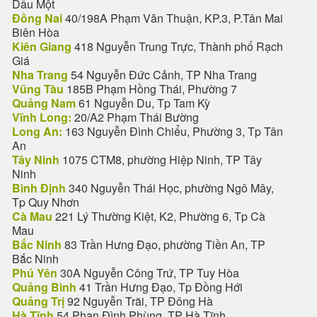
Dầu Một
Đồng Nai
40/198A Phạm Văn Thuận, KP.3, P.Tân Mai
Biên Hòa
Kiên Giang
418 Nguyễn Trung Trực, Thành phố Rạch
Giá
Nha Trang
54 Nguyễn Đức Cảnh, TP Nha Trang
Vũng Tàu
185B Phạm Hồng Thái, Phường 7
Quảng Nam
61 Nguyễn Du, Tp Tam Kỳ
Vĩnh Long:
20/A2 Phạm Thái Bường
Long An:
163 Nguyễn Đình Chiểu, Phường 3, Tp Tân
An
Tây Ninh
1075 CTM8, phường Hiệp Ninh, TP Tây
Ninh
Bình Định
340 Nguyễn Thái Học, phường Ngô Mây,
Tp Quy Nhơn
Cà Mau
221 Lý Thường Kiệt, K2, Phường 6, Tp Cà
Mau
Bắc Ninh
83 Trần Hưng Đạo, phường Tiền An, TP
Bắc Ninh
Phú Yên
30A Nguyễn Công Trứ, TP Tuy Hòa
Quảng Bình
41 Trần Hưng Đạo, Tp Đồng Hới
Quảng Trị
92 Nguyễn Trãi, TP Đông Hà
Hà Tĩnh
54 Phan Đình Phùng, TP Hà Tĩnh