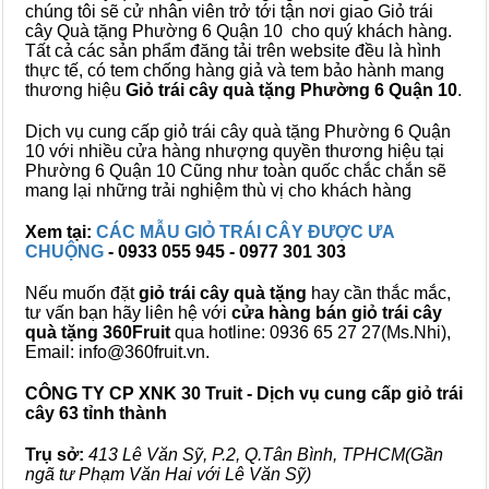
chúng tôi sẽ cử nhân viên trở tới tận nơi giao Giỏ trái
cây Quà tặng Phường 6 Quận 10 cho quý khách hàng.
Tất cả các sản phẩm đăng tải trên website đều là hình
thực tế, có tem chống hàng giả và tem bảo hành mang
thương hiệu
Giỏ trái cây quà tặng Phường 6 Quận 10
.
Dịch vụ cung cấp giỏ trái cây quà tặng Phường 6 Quận
10 với nhiều cửa hàng nhượng quyền thương hiệu tại
Phường 6 Quận 10 Cũng như toàn quốc chắc chắn sẽ
mang lại những trải nghiệm thù vị cho khách hàng
Xem tại:
CÁC MẪU GIỎ TRÁI CÂY ĐƯỢC ƯA
CHUỘNG
- 0933 055 945 - 0977 301 303
Nếu muốn đặt
giỏ trái cây quà tặng
hay cần thắc mắc,
tư vấn bạn hãy liên hệ với
cửa hàng bán
giỏ trái cây
quà tặng
360Fruit
qua hotline: 0936 65 27 27(Ms.Nhi),
Email: info@360fruit.vn.
CÔNG TY CP XNK 30 Truit - Dịch vụ cung cấp giỏ trái
cây 63 tỉnh thành
Trụ sở:
413 Lê Văn Sỹ, P.2, Q.Tân Bình, TPHCM(Gần
ngã tư Phạm Văn Hai với Lê Văn Sỹ)