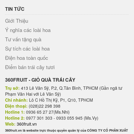
TIN TỨC
Giới Thiệu
Ý nghĩa các loài hoa
Tư vấn tặng quà
Sự tích các loài hoa
Điện hoa toàn quốc
Điểm bán trái cây tươi
360FRUIT - GIỎ QUÀ TRÁI CÂY
Trụ sở:
413 Lê Văn Sỹ, P.2, Q.Tân Bình, TPHCM (Gần ngã tư
Phạm Văn Hai với Lê Văn Sỹ)
Chi nhánh:
Lô C Hồ Thị Kỷ, P1, Q10, TPHCM
Điện thoại:
(028)22 298 398
Hotline 1:
0936 65 27 27(Ms.Nhi)
Hotline 2:
0977 301 303 - 0933 055 945 (Ms.Vy)
Web:
360fruit.vn
360fruit.vn là website trực thuộc quyền quản lý của CÔNG TY CỔ PHẦN XUẤT