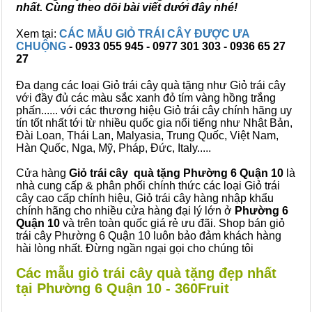
nhất. Cùng theo dõi bài viết dưới đây nhé!
Xem tại:
CÁC MẪU GIỎ TRÁI CÂY ĐƯỢC ƯA
CHUỘNG
- 0933 055 945 - 0977 301 303 - 0936 65 27
27
Đa dạng các loại Giỏ trái cây quà tặng như Giỏ trái cây
với đầy đủ các màu sắc xanh đỏ tím vàng hồng trắng
phấn...... với các thương hiệu Giỏ trái cây chính hãng uy
tín tốt nhất tới từ nhiều quốc gia nổi tiếng như Nhật Bản,
Đài Loan, Thái Lan, Malyasia, Trung Quốc, Việt Nam,
Hàn Quốc, Nga, Mỹ, Pháp, Đức, Italy.....
Cửa hàng
Giỏ trái cây quà tặng Phường 6 Quận 10
là
nhà cung cấp & phân phối chính thức các loại Giỏ trái
cây cao cấp chính hiệu, Giỏ trái cây hàng nhập khẩu
chính hãng cho nhiều cửa hàng đại lý lớn ở
Phường 6
Quận 10
và trên toàn quốc giá rẻ ưu đãi. Shop bán giỏ
trái cây Phường 6 Quận 10 luôn bảo đảm khách hàng
hài lòng nhất. Đừng ngần ngại gọi cho chúng tôi
Các mẫu giỏ trái cây quà tặng đẹp nhất
tại Phường 6 Quận 10 - 360Fruit