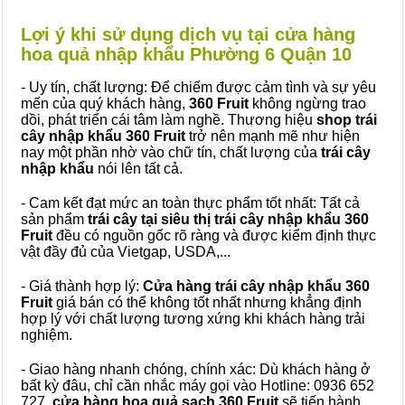
Lợi ý khi sử dụng dịch vụ tại cửa hàng
hoa quả nhập khẩu Phường 6 Quận 10
- Uy tín, chất lượng: Để chiếm được cảm tình và sự yêu
mến của quý khách hàng,
360 Fruit
không ngừng trao
dồi, phát triển cái tâm làm nghề. Thương hiệu
shop trái
cây nhập khẩu 360 Fruit
trở nên mạnh mẽ như hiện
nay một phần nhờ vào chữ tín, chất lượng của
trái cây
nhập khẩu
nói lên tất cả.
- Cam kết đạt mức an toàn thực phẩm tốt nhất: Tất cả
sản phẩm
trái cây tại siêu thị trái cây nhập khẩu 360
Fruit
đều có nguồn gốc rõ ràng và được kiểm định thực
vật đầy đủ của Vietgap, USDA,...
- Giá thành hợp lý:
Cửa hàng trái cây nhập khẩu 360
Fruit
giá bán có thể không tốt nhất nhưng khẳng định
hợp lý với chất lượng tương xứng khi khách hàng trải
nghiệm.
- Giao hàng nhanh chóng, chính xác: Dù khách hàng ở
bất kỳ đâu, chỉ cần nhắc máy gọi vào Hotline: 0936 652
727,
cửa hàng hoa quả sạch 360 Fruit
sẽ tiến hành