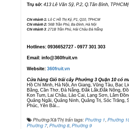
Trụ sở:
413 Lê Văn Sỹ, P.2, Q.Tân Bình, TPHCM(
Chi nhánh 1:
Lô C Hồ Thị Kỷ, P1, Q10, TPHCM
Chi nhánh 2:
56B Trần Phú, Ba Đình, Hà Nội
Chi nhánh 3
: 271B Trần Phú, Hải Châu Đà Nẵng
Hotlines: 0936652727 - 0977 301 303
Email: info@360fruit.vn
Website:
360fruit.vn
Cửa hàng Giỏ trái cây Phường 3 Quận 10 có m
Hồ Chí Minh, Hà Nội, An Giang, Vũng Tàu, Bạc L
Bằng, Cần Thơ, Đà Nẵng, Đắk Lắk,Đắk Nông, Đồn
Kon Tum, Lai Châu, Lào Cai, Lạng Sơn, Lâm Đồn
Quảng Ngãi, Quảng Ninh, Quảng Trị, Sóc Trăng, S
Phúc, Yên Bái...
Phường/Xã/Thị trấn tags:
Phường 1
,
Phường 1
Phường 7
,
Phường 8
,
Phường 9