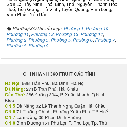
Sơn La, Tây Ninh, Thái Bình, Thái Nguyên, Thanh Hóa,
Huế, Tiền Giang, Trà Vinh, Tuyên Quang, Vĩnh Long,
Vĩnh Phúc, Yên Bái...
Phường/Xã/Thị trấn tags:
Phường 1
,
Phường 10
,
Phường 11
,
Phường 12
,
Phường 13
,
Phường 14
,
Phường 2
,
Phường 3
,
Phường 5
,
Phường 6
,
Phường 7
,
Phường 8
,
Phường 9
CHI NHANH 360 FRUIT CÁC TỈNH
Hà Nội:
56B Trần Phú, Ba Đình, Hà Nội
Đà Nẵng:
271B Trần Phú, Hải Châu
Cần Thơ:
266 đường 30/4, P. Xuân khánh, Q.Ninh
Kiều
CN 5
Đà Nẵng 32 Lê Thanh Nghị, Quận Hải Châu
CN 6
71 Trường Chinh, Phường Xuân Phú, TP Huế
CN 7
Lâm Đồng 05 Phan Đình Phùng
CN 8
Bình Dương 151 Phú Lợi, P. Phú Lợi, Tp. Thủ