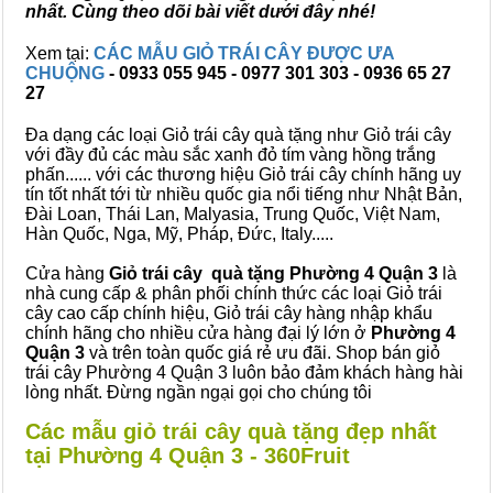
nhất. Cùng theo dõi bài viết dưới đây nhé!
Xem tại:
CÁC MẪU GIỎ TRÁI CÂY ĐƯỢC ƯA
CHUỘNG
- 0933 055 945 - 0977 301 303 - 0936 65 27
27
Đa dạng các loại Giỏ trái cây quà tặng như Giỏ trái cây
với đầy đủ các màu sắc xanh đỏ tím vàng hồng trắng
phấn...... với các thương hiệu Giỏ trái cây chính hãng uy
tín tốt nhất tới từ nhiều quốc gia nổi tiếng như Nhật Bản,
Đài Loan, Thái Lan, Malyasia, Trung Quốc, Việt Nam,
Hàn Quốc, Nga, Mỹ, Pháp, Đức, Italy.....
Cửa hàng
Giỏ trái cây quà tặng Phường 4 Quận 3
là
nhà cung cấp & phân phối chính thức các loại Giỏ trái
cây cao cấp chính hiệu, Giỏ trái cây hàng nhập khẩu
chính hãng cho nhiều cửa hàng đại lý lớn ở
Phường 4
Quận 3
và trên toàn quốc giá rẻ ưu đãi. Shop bán giỏ
trái cây Phường 4 Quận 3 luôn bảo đảm khách hàng hài
lòng nhất. Đừng ngần ngại gọi cho chúng tôi
Các mẫu giỏ trái cây quà tặng đẹp nhất
tại Phường 4 Quận 3 - 360Fruit