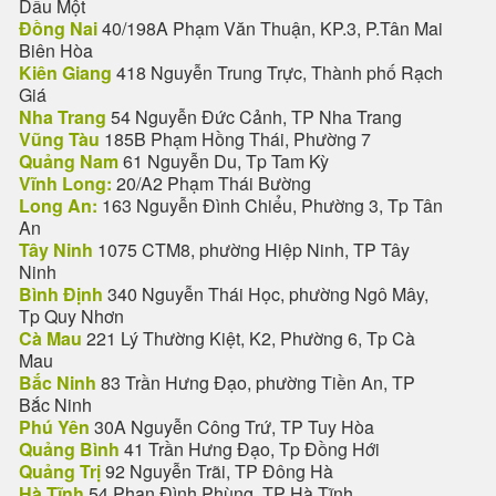
Dầu Một
Đồng Nai
40/198A Phạm Văn Thuận, KP.3, P.Tân Mai
Biên Hòa
Kiên Giang
418 Nguyễn Trung Trực, Thành phố Rạch
Giá
Nha Trang
54 Nguyễn Đức Cảnh, TP Nha Trang
Vũng Tàu
185B Phạm Hồng Thái, Phường 7
Quảng Nam
61 Nguyễn Du, Tp Tam Kỳ
Vĩnh Long:
20/A2 Phạm Thái Bường
Long An:
163 Nguyễn Đình Chiểu, Phường 3, Tp Tân
An
Tây Ninh
1075 CTM8, phường Hiệp Ninh, TP Tây
Ninh
Bình Định
340 Nguyễn Thái Học, phường Ngô Mây,
Tp Quy Nhơn
Cà Mau
221 Lý Thường Kiệt, K2, Phường 6, Tp Cà
Mau
Bắc Ninh
83 Trần Hưng Đạo, phường Tiền An, TP
Bắc Ninh
Phú Yên
30A Nguyễn Công Trứ, TP Tuy Hòa
Quảng Bình
41 Trần Hưng Đạo, Tp Đồng Hới
Quảng Trị
92 Nguyễn Trãi, TP Đông Hà
Hà Tĩnh
54 Phan Đình Phùng, TP Hà Tĩnh