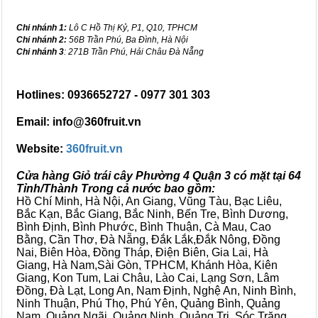
Chi nhánh 1:
Lô C Hồ Thị Kỷ, P1, Q10, TPHCM
Chi nhánh 2:
56B Trần Phú, Ba Đình, Hà Nội
Chi nhánh 3
: 271B Trần Phú, Hải Châu Đà Nẵng
Hotlines: 0936652727 - 0977 301 303
Email: info@360fruit.vn
Website:
360fruit.vn
Cửa hàng Giỏ trái cây Phường 4 Quận 3 có mặt tại 64
Tỉnh/Thành Trong cả nước bao gồm:
Hồ Chí Minh, Hà Nội, An Giang, Vũng Tàu, Bạc Liêu,
Bắc Kạn, Bắc Giang, Bắc Ninh, Bến Tre, Bình Dương,
Bình Định, Bình Phước, Bình Thuận, Cà Mau, Cao
Bằng, Cần Thơ, Đà Nẵng, Đắk Lắk,Đắk Nông, Đồng
Nai, Biên Hòa, Đồng Tháp, Điện Biên, Gia Lai, Hà
Giang, Hà Nam,Sài Gòn, TPHCM, Khánh Hòa, Kiên
Giang, Kon Tum, Lai Châu, Lào Cai, Lạng Sơn, Lâm
Đồng, Đà Lạt, Long An, Nam Định, Nghệ An, Ninh Bình,
Ninh Thuận, Phú Thọ, Phú Yên, Quảng Bình, Quảng
Nam, Quảng Ngãi, Quảng Ninh, Quảng Trị, Sóc Trăng,