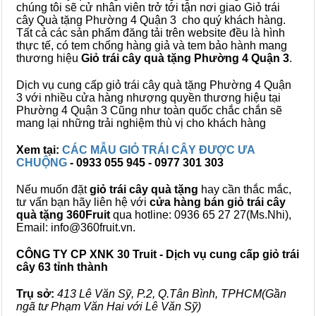
chúng tôi sẽ cử nhân viên trở tới tận nơi giao Giỏ trái
cây Quà tặng Phường 4 Quận 3 cho quý khách hàng.
Tất cả các sản phẩm đăng tải trên website đều là hình
thực tế, có tem chống hàng giả và tem bảo hành mang
thương hiệu
Giỏ trái cây quà tặng Phường 4 Quận 3
.
Dịch vụ cung cấp giỏ trái cây quà tặng Phường 4 Quận
3 với nhiều cửa hàng nhượng quyền thương hiệu tại
Phường 4 Quận 3 Cũng như toàn quốc chắc chắn sẽ
mang lại những trải nghiệm thù vị cho khách hàng
Xem tại:
CÁC MẪU GIỎ TRÁI CÂY ĐƯỢC ƯA
CHUỘNG
- 0933 055 945 - 0977 301 303
Nếu muốn đặt
giỏ trái cây quà tặng
hay cần thắc mắc,
tư vấn bạn hãy liên hệ với
cửa hàng bán
giỏ trái cây
quà tặng
360Fruit
qua hotline: 0936 65 27 27(Ms.Nhi),
Email: info@360fruit.vn.
CÔNG TY CP XNK 30 Truit - Dịch vụ cung cấp giỏ trái
cây 63 tỉnh thành
Trụ sở:
413 Lê Văn Sỹ, P.2, Q.Tân Bình, TPHCM(Gần
ngã tư Phạm Văn Hai với Lê Văn Sỹ)