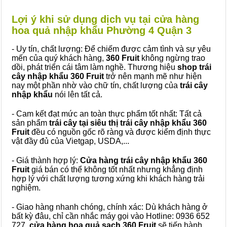
Lợi ý khi sử dụng dịch vụ tại cửa hàng
hoa quả nhập khẩu Phường 4 Quận 3
- Uy tín, chất lượng: Để chiếm được cảm tình và sự yêu
mến của quý khách hàng,
360 Fruit
không ngừng trao
dồi, phát triển cái tâm làm nghề. Thương hiệu
shop trái
cây nhập khẩu 360 Fruit
trở nên mạnh mẽ như hiện
nay một phần nhờ vào chữ tín, chất lượng của
trái cây
nhập khẩu
nói lên tất cả.
- Cam kết đạt mức an toàn thực phẩm tốt nhất: Tất cả
sản phẩm
trái cây tại siêu thị trái cây nhập khẩu 360
Fruit
đều có nguồn gốc rõ ràng và được kiểm định thực
vật đầy đủ của Vietgap, USDA,...
- Giá thành hợp lý:
Cửa hàng trái cây nhập khẩu 360
Fruit
giá bán có thể không tốt nhất nhưng khẳng định
hợp lý với chất lượng tương xứng khi khách hàng trải
nghiệm.
- Giao hàng nhanh chóng, chính xác: Dù khách hàng ở
bất kỳ đâu, chỉ cần nhắc máy gọi vào Hotline: 0936 652
727,
cửa hàng hoa quả sạch 360 Fruit
sẽ tiến hành