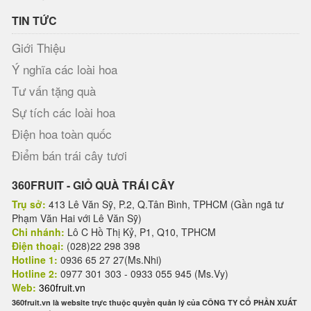
TIN TỨC
Giới Thiệu
Ý nghĩa các loài hoa
Tư vấn tặng quà
Sự tích các loài hoa
Điện hoa toàn quốc
Điểm bán trái cây tươi
360FRUIT - GIỎ QUÀ TRÁI CÂY
Trụ sở:
413 Lê Văn Sỹ, P.2, Q.Tân Bình, TPHCM (Gần ngã tư
Phạm Văn Hai với Lê Văn Sỹ)
Chi nhánh:
Lô C Hồ Thị Kỷ, P1, Q10, TPHCM
Điện thoại:
(028)22 298 398
Hotline 1:
0936 65 27 27(Ms.Nhi)
Hotline 2:
0977 301 303 - 0933 055 945 (Ms.Vy)
Web:
360fruit.vn
360fruit.vn là website trực thuộc quyền quản lý của CÔNG TY CỔ PHẦN XUẤT