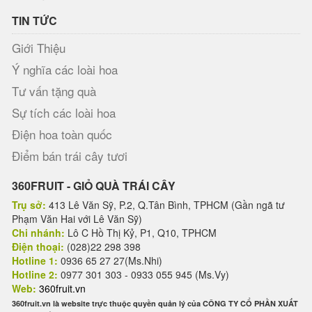
TIN TỨC
Giới Thiệu
Ý nghĩa các loài hoa
Tư vấn tặng quà
Sự tích các loài hoa
Điện hoa toàn quốc
Điểm bán trái cây tươi
360FRUIT - GIỎ QUÀ TRÁI CÂY
Trụ sở:
413 Lê Văn Sỹ, P.2, Q.Tân Bình, TPHCM (Gần ngã tư
Phạm Văn Hai với Lê Văn Sỹ)
Chi nhánh:
Lô C Hồ Thị Kỷ, P1, Q10, TPHCM
Điện thoại:
(028)22 298 398
Hotline 1:
0936 65 27 27(Ms.Nhi)
Hotline 2:
0977 301 303 - 0933 055 945 (Ms.Vy)
Web:
360fruit.vn
360fruit.vn là website trực thuộc quyền quản lý của CÔNG TY CỔ PHẦN XUẤT