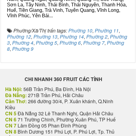
Sơn La, Tây Ninh, Thái Bình, Thái Nguyên, Thanh Hóa,
Huế, Tiền Giang, Trà Vinh, Tuyên Quang, Vĩnh Long,
Vĩnh Phúc, Yên Bái...
Phường/Xã/Thị trấn tags:
Phường 10
,
Phường 11
,
Phường 12
,
Phường 13
,
Phường 14
,
Phường 2
,
Phường
3
,
Phường 4
,
Phường 5
,
Phường 6
,
Phường 7
,
Phường
8
,
Phường 9
CHI NHANH 360 FRUIT CÁC TỈNH
Hà Nội:
56B Trần Phú, Ba Đình, Hà Nội
Đà Nẵng:
271B Trần Phú, Hải Châu
Cần Thơ:
266 đường 30/4, P. Xuân khánh, Q.Ninh
Kiều
CN 5
Đà Nẵng 32 Lê Thanh Nghị, Quận Hải Châu
CN 6
71 Trường Chinh, Phường Xuân Phú, TP Huế
CN 7
Lâm Đồng 05 Phan Đình Phùng
CN 8
Bình Dương 151 Phú Lợi, P. Phú Lợi, Tp. Thủ