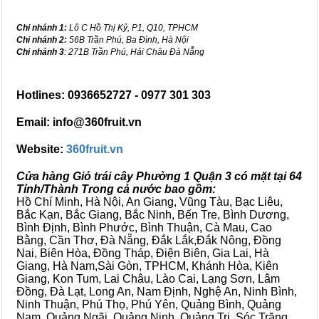
Chi nhánh 1:
Lô C Hồ Thị Kỷ, P1, Q10, TPHCM
Chi nhánh 2:
56B Trần Phú, Ba Đình, Hà Nội
Chi nhánh 3
: 271B Trần Phú, Hải Châu Đà Nẵng
Hotlines: 0936652727 - 0977 301 303
Email: info@360fruit.vn
Website:
360fruit.vn
Cửa hàng Giỏ trái cây Phường 1 Quận 3 có mặt tại 64
Tỉnh/Thành Trong cả nước bao gồm:
Hồ Chí Minh, Hà Nội, An Giang, Vũng Tàu, Bạc Liêu,
Bắc Kạn, Bắc Giang, Bắc Ninh, Bến Tre, Bình Dương,
Bình Định, Bình Phước, Bình Thuận, Cà Mau, Cao
Bằng, Cần Thơ, Đà Nẵng, Đắk Lắk,Đắk Nông, Đồng
Nai, Biên Hòa, Đồng Tháp, Điện Biên, Gia Lai, Hà
Giang, Hà Nam,Sài Gòn, TPHCM, Khánh Hòa, Kiên
Giang, Kon Tum, Lai Châu, Lào Cai, Lạng Sơn, Lâm
Đồng, Đà Lạt, Long An, Nam Định, Nghệ An, Ninh Bình,
Ninh Thuận, Phú Thọ, Phú Yên, Quảng Bình, Quảng
Nam, Quảng Ngãi, Quảng Ninh, Quảng Trị, Sóc Trăng,