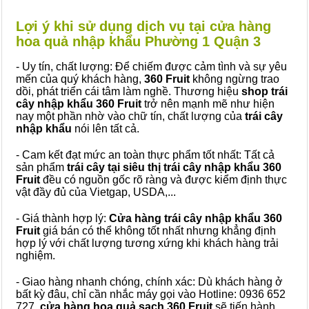
Lợi ý khi sử dụng dịch vụ tại cửa hàng
hoa quả nhập khẩu Phường 1 Quận 3
- Uy tín, chất lượng: Để chiếm được cảm tình và sự yêu
mến của quý khách hàng,
360 Fruit
không ngừng trao
dồi, phát triển cái tâm làm nghề. Thương hiệu
shop trái
cây nhập khẩu 360 Fruit
trở nên mạnh mẽ như hiện
nay một phần nhờ vào chữ tín, chất lượng của
trái cây
nhập khẩu
nói lên tất cả.
- Cam kết đạt mức an toàn thực phẩm tốt nhất: Tất cả
sản phẩm
trái cây tại siêu thị trái cây nhập khẩu 360
Fruit
đều có nguồn gốc rõ ràng và được kiểm định thực
vật đầy đủ của Vietgap, USDA,...
- Giá thành hợp lý:
Cửa hàng trái cây nhập khẩu 360
Fruit
giá bán có thể không tốt nhất nhưng khẳng định
hợp lý với chất lượng tương xứng khi khách hàng trải
nghiệm.
- Giao hàng nhanh chóng, chính xác: Dù khách hàng ở
bất kỳ đâu, chỉ cần nhắc máy gọi vào Hotline: 0936 652
727,
cửa hàng hoa quả sạch 360 Fruit
sẽ tiến hành