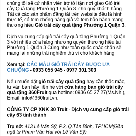
chúng tôi sẽ cử nhân viên trở tới tận nơi giao Giỏ trái
cây Quà tặng Phường 1 Quận 3 cho quý khách hàng.
Tất cả các sản phẩm đăng tải trên website đều là hình
thực tế, có tem chống hàng giả và tem bảo hành mang
thương hiệu
Giỏ trái cây quà tặng Phường 1 Quận 3
.
Dịch vụ cung cấp giỏ trái cây quà tặng Phường 1 Quận
3 với nhiều cửa hàng nhượng quyền thương hiệu tại
Phường 1 Quận 3 Cũng như toàn quốc chắc chắn sẽ
mang lại những trải nghiệm thù vị cho khách hàng
Xem tại:
CÁC MẪU GIỎ TRÁI CÂY ĐƯỢC ƯA
CHUỘNG
- 0933 055 945 - 0977 301 303
Nếu muốn đặt
giỏ trái cây quà tặng
hay cần thắc mắc,
tư vấn bạn hãy liên hệ với
cửa hàng bán
giỏ trái cây
quà tặng
360Fruit
qua hotline: 0936 65 27 27(Ms.Nhi),
Email: info@360fruit.vn.
CÔNG TY CP XNK 30 Truit - Dịch vụ cung cấp giỏ trái
cây 63 tỉnh thành
Trụ sở:
413 Lê Văn Sỹ, P.2, Q.Tân Bình, TPHCM(Gần
ngã tư Phạm Văn Hai với Lê Văn Sỹ)