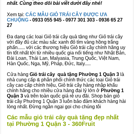
nhất. Cùng theo dõi bài viết dưới đây nhé!
Xem tại:
CÁC MẪU GIỎ TRÁI CÂY ĐƯỢC ƯA
CHUỘNG
- 0933 055 945 - 0977 301 303 - 0936 65 27
27
Đa dạng các loại Giỏ trái cây quà tặng như Giỏ trái cây
với đầy đủ các màu sắc xanh đỏ tím vàng hồng trắng
phấn...... với các thương hiệu Giỏ trái cây chính hãng uy
tín tốt nhất tới từ nhiều quốc gia nổi tiếng như Nhật Bản,
Đài Loan, Thái Lan, Malyasia, Trung Quốc, Việt Nam,
Hàn Quốc, Nga, Mỹ, Pháp, Đức, Italy.....
Cửa hàng
Giỏ trái cây quà tặng Phường 1 Quận 3
là
nhà cung cấp & phân phối chính thức các loại Giỏ trái
cây cao cấp chính hiệu, Giỏ trái cây hàng nhập khẩu
chính hãng cho nhiều cửa hàng đại lý lớn ở
Phường 1
Quận 3
và trên toàn quốc giá rẻ ưu đãi. Shop bán giỏ
trái cây Phường 1 Quận 3 luôn bảo đảm khách hàng hài
lòng nhất. Đừng ngần ngại gọi cho chúng tôi
Các mẫu giỏ trái cây quà tặng đẹp nhất
tại Phường 1 Quận 3 - 360Fruit