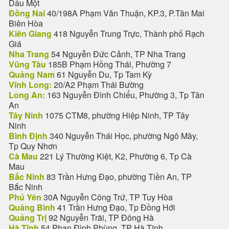
Dầu Một
Đồng Nai
40/198A Phạm Văn Thuận, KP.3, P.Tân Mai
Biên Hòa
Kiên Giang
418 Nguyễn Trung Trực, Thành phố Rạch
Giá
Nha Trang
54 Nguyễn Đức Cảnh, TP Nha Trang
Vũng Tàu
185B Phạm Hồng Thái, Phường 7
Quảng Nam
61 Nguyễn Du, Tp Tam Kỳ
Vĩnh Long:
20/A2 Phạm Thái Bường
Long An:
163 Nguyễn Đình Chiểu, Phường 3, Tp Tân
An
Tây Ninh
1075 CTM8, phường Hiệp Ninh, TP Tây
Ninh
Bình Định
340 Nguyễn Thái Học, phường Ngô Mây,
Tp Quy Nhơn
Cà Mau
221 Lý Thường Kiệt, K2, Phường 6, Tp Cà
Mau
Bắc Ninh
83 Trần Hưng Đạo, phường Tiền An, TP
Bắc Ninh
Phú Yên
30A Nguyễn Công Trứ, TP Tuy Hòa
Quảng Bình
41 Trần Hưng Đạo, Tp Đồng Hới
Quảng Trị
92 Nguyễn Trãi, TP Đông Hà
Hà Tĩnh
54 Phan Đình Phùng, TP Hà Tĩnh