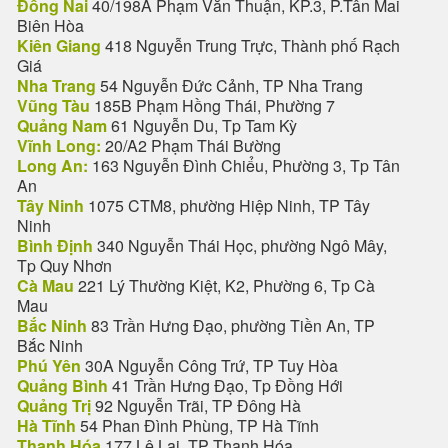
Đồng Nai
40/198A Phạm Văn Thuận, KP.3, P.Tân Mai
Biên Hòa
Kiên Giang
418 Nguyễn Trung Trực, Thành phố Rạch
Giá
Nha Trang
54 Nguyễn Đức Cảnh, TP Nha Trang
Vũng Tàu
185B Phạm Hồng Thái, Phường 7
Quảng Nam
61 Nguyễn Du, Tp Tam Kỳ
Vĩnh Long:
20/A2 Phạm Thái Bường
Long An:
163 Nguyễn Đình Chiểu, Phường 3, Tp Tân
An
Tây Ninh
1075 CTM8, phường Hiệp Ninh, TP Tây
Ninh
Bình Định
340 Nguyễn Thái Học, phường Ngô Mây,
Tp Quy Nhơn
Cà Mau
221 Lý Thường Kiệt, K2, Phường 6, Tp Cà
Mau
Bắc Ninh
83 Trần Hưng Đạo, phường Tiền An, TP
Bắc Ninh
Phú Yên
30A Nguyễn Công Trứ, TP Tuy Hòa
Quảng Bình
41 Trần Hưng Đạo, Tp Đồng Hới
Quảng Trị
92 Nguyễn Trãi, TP Đông Hà
Hà Tĩnh
54 Phan Đình Phùng, TP Hà Tĩnh
Thanh Hóa
177 Lê Lai, TP Thanh Hóa