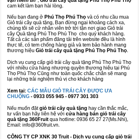
vạn niềm tin
",
Giỏ trái cây
quà tặng
Phú Thọ Phú Thọ
cam kết làm bạn hài lòng.
Nếu bạn đang ở
Phú Thọ Phú Thọ
và có nhu cầu mua
Giỏ trái cây quà tặng, Bạn đừng ngại khoảng cách xa,
chúng tôi sẽ cử nhân viên trở tới tận nơi giao Giỏ trái
cây Quà tặng Phú Thọ Phú Thọ cho quý khách hàng.
Tất cả các sản phẩm đăng tải trên website đều là hình
thực tế, có tem chống hàng giả và tem bảo hành mang
thương hiệu
Giỏ trái cây quà tặng Phú Thọ Phú Thọ
.
Dịch vụ cung cấp giỏ trái cây quà tặng Phú Thọ Phú Thọ
với nhiều cửa hàng nhượng quyền thương hiệu tại Phú
Thọ Phú Thọ Cũng như toàn quốc chắc chắn sẽ mang
lại những trải nghiệm thù vị cho khách hàng
Xem tại:
CÁC MẪU GIỎ TRÁI CÂY ĐƯỢC ƯA
CHUỘNG
- 0933 055 945 - 0977 301 303
Nếu muốn đặt
giỏ trái cây quà tặng
hay cần thắc mắc,
tư vấn bạn hãy liên hệ với
cửa hàng bán
giỏ trái cây
quà tặng
360Fruit
qua hotline: 0936 65 27 27(Ms.Nhi),
Email: info@360fruit.vn.
CÔNG TY CP XNK 30 Truit - Dịch vụ cung cấp giỏ trái