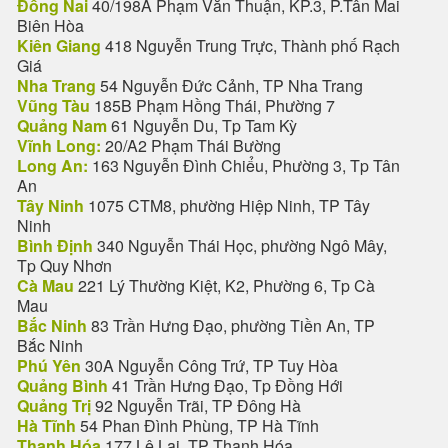
Đồng Nai
40/198A Phạm Văn Thuận, KP.3, P.Tân Mai
Biên Hòa
Kiên Giang
418 Nguyễn Trung Trực, Thành phố Rạch
Giá
Nha Trang
54 Nguyễn Đức Cảnh, TP Nha Trang
Vũng Tàu
185B Phạm Hồng Thái, Phường 7
Quảng Nam
61 Nguyễn Du, Tp Tam Kỳ
Vĩnh Long:
20/A2 Phạm Thái Bường
Long An:
163 Nguyễn Đình Chiểu, Phường 3, Tp Tân
An
Tây Ninh
1075 CTM8, phường Hiệp Ninh, TP Tây
Ninh
Bình Định
340 Nguyễn Thái Học, phường Ngô Mây,
Tp Quy Nhơn
Cà Mau
221 Lý Thường Kiệt, K2, Phường 6, Tp Cà
Mau
Bắc Ninh
83 Trần Hưng Đạo, phường Tiền An, TP
Bắc Ninh
Phú Yên
30A Nguyễn Công Trứ, TP Tuy Hòa
Quảng Bình
41 Trần Hưng Đạo, Tp Đồng Hới
Quảng Trị
92 Nguyễn Trãi, TP Đông Hà
Hà Tĩnh
54 Phan Đình Phùng, TP Hà Tĩnh
Thanh Hóa
177 Lê Lai, TP Thanh Hóa