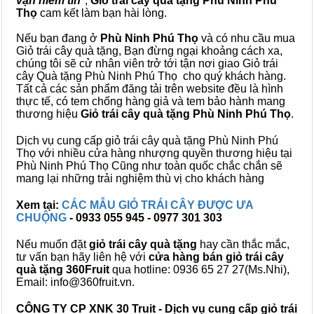
vạn niềm tin
",
Giỏ trái cây
quà tặng
Phù Ninh Phú
Thọ
cam kết làm bạn hài lòng.
Nếu bạn đang ở
Phù Ninh Phú Thọ
và có nhu cầu mua
Giỏ trái cây quà tặng, Bạn đừng ngại khoảng cách xa,
chúng tôi sẽ cử nhân viên trở tới tận nơi giao Giỏ trái
cây Quà tặng Phù Ninh Phú Thọ cho quý khách hàng.
Tất cả các sản phẩm đăng tải trên website đều là hình
thực tế, có tem chống hàng giả và tem bảo hành mang
thương hiệu
Giỏ trái cây quà tặng Phù Ninh Phú Thọ
.
Dịch vụ cung cấp giỏ trái cây quà tặng Phù Ninh Phú
Thọ với nhiều cửa hàng nhượng quyền thương hiệu tại
Phù Ninh Phú Thọ Cũng như toàn quốc chắc chắn sẽ
mang lại những trải nghiệm thù vị cho khách hàng
Xem tại:
CÁC MẪU GIỎ TRÁI CÂY ĐƯỢC ƯA
CHUỘNG
- 0933 055 945 - 0977 301 303
Nếu muốn đặt
giỏ trái cây quà tặng
hay cần thắc mắc,
tư vấn bạn hãy liên hệ với
cửa hàng bán
giỏ trái cây
quà tặng
360Fruit
qua hotline: 0936 65 27 27(Ms.Nhi),
Email: info@360fruit.vn.
CÔNG TY CP XNK 30 Truit - Dịch vụ cung cấp giỏ trái