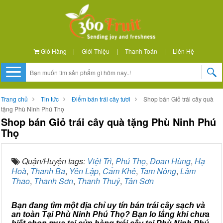
Giỏ Hàng
|
Giới Thiệu
|
Thanh Toán
|
Liên Hệ
Trang chủ
Tin tức
Điểm bán trái cây tươi
Shop bán Giỏ trái cây quà
tặng Phù Ninh Phú Thọ
Shop bán Giỏ trái cây quà tặng Phù Ninh Phú
Thọ
Quận/Huyện tags:
Việt Trì
,
Phú Thọ
,
Đoan Hùng
,
Hạ
Hoà
,
Thanh Ba
,
Yên Lập
,
Cẩm Khê
,
Tam Nông
,
Lâm
Thao
,
Thanh Sơn
,
Thanh Thuỷ
,
Tân Sơn
Bạn đang tìm một địa chỉ uy tín bán trái cây sạch và
an toàn Tại Phù Ninh Phú Thọ? Bạn lo lắng khi chưa