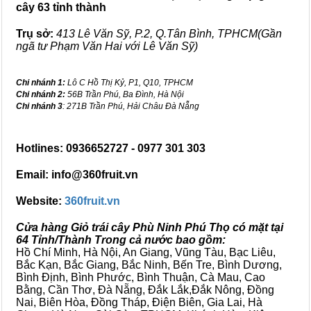
cây 63 tỉnh thành
Trụ sở:
413 Lê Văn Sỹ, P.2, Q.Tân Bình, TPHCM(Gần
ngã tư Phạm Văn Hai với Lê Văn Sỹ)
Chi nhánh 1:
Lô C Hồ Thị Kỷ, P1, Q10, TPHCM
Chi nhánh 2:
56B Trần Phú, Ba Đình, Hà Nội
Chi nhánh 3
: 271B Trần Phú, Hải Châu Đà Nẵng
Hotlines: 0936652727 - 0977 301 303
Email: info@360fruit.vn
Website:
360fruit.vn
Cửa hàng Giỏ trái cây Phù Ninh Phú Thọ có mặt tại
64 Tỉnh/Thành Trong cả nước bao gồm:
Hồ Chí Minh, Hà Nội, An Giang, Vũng Tàu, Bạc Liêu,
Bắc Kạn, Bắc Giang, Bắc Ninh, Bến Tre, Bình Dương,
Bình Định, Bình Phước, Bình Thuận, Cà Mau, Cao
Bằng, Cần Thơ, Đà Nẵng, Đắk Lắk,Đắk Nông, Đồng
Nai, Biên Hòa, Đồng Tháp, Điện Biên, Gia Lai, Hà