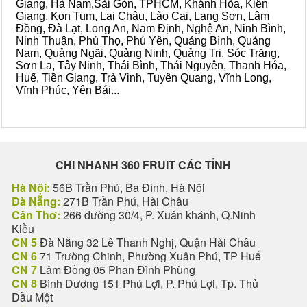
Giang, Hà Nam,Sài Gòn, TPHCM, Khánh Hòa, Kiên
Giang, Kon Tum, Lai Châu, Lào Cai, Lạng Sơn, Lâm
Đồng, Đà Lạt, Long An, Nam Định, Nghệ An, Ninh Bình,
Ninh Thuận, Phú Thọ, Phú Yên, Quảng Bình, Quảng
Nam, Quảng Ngãi, Quảng Ninh, Quảng Trị, Sóc Trăng,
Sơn La, Tây Ninh, Thái Bình, Thái Nguyên, Thanh Hóa,
Huế, Tiền Giang, Trà Vinh, Tuyên Quang, Vĩnh Long,
Vĩnh Phúc, Yên Bái...
CHI NHANH 360 FRUIT CÁC TỈNH
Hà Nội:
56B Trần Phú, Ba Đình, Hà Nội
Đà Nẵng:
271B Trần Phú, Hải Châu
Cần Thơ:
266 đường 30/4, P. Xuân khánh, Q.Ninh
Kiều
CN 5
Đà Nẵng 32 Lê Thanh Nghị, Quận Hải Châu
CN 6
71 Trường Chinh, Phường Xuân Phú, TP Huế
CN 7
Lâm Đồng 05 Phan Đình Phùng
CN 8
Bình Dương 151 Phú Lợi, P. Phú Lợi, Tp. Thủ
Dầu Một