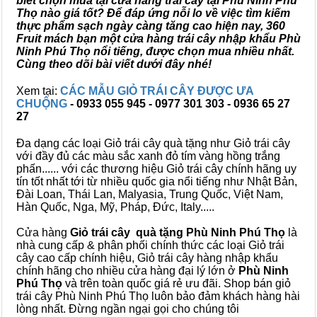
biết chọn mua tại cửa hàng trái cây tại Phù Ninh Phú
Thọ nào giá tốt? Để đáp ứng nỗi lo về việc tìm kiếm
thực phẩm sạch ngày càng tăng cao hiện nay, 360
Fruit mách bạn một cửa hàng trái cây nhập khẩu Phù
Ninh Phú Thọ nổi tiếng, được chọn mua nhiều nhất.
Cùng theo dõi bài viết dưới đây nhé!
Xem tại:
CÁC MẪU GIỎ TRÁI CÂY ĐƯỢC ƯA
CHUỘNG
- 0933 055 945 - 0977 301 303 - 0936 65 27
27
Đa dạng các loại Giỏ trái cây quà tặng như Giỏ trái cây
với đầy đủ các màu sắc xanh đỏ tím vàng hồng trắng
phấn...... với các thương hiệu Giỏ trái cây chính hãng uy
tín tốt nhất tới từ nhiều quốc gia nổi tiếng như Nhật Bản,
Đài Loan, Thái Lan, Malyasia, Trung Quốc, Việt Nam,
Hàn Quốc, Nga, Mỹ, Pháp, Đức, Italy.....
Cửa hàng
Giỏ trái cây quà tặng Phù Ninh Phú Thọ
là
nhà cung cấp & phân phối chính thức các loại Giỏ trái
cây cao cấp chính hiệu, Giỏ trái cây hàng nhập khẩu
chính hãng cho nhiều cửa hàng đại lý lớn ở
Phù Ninh
Phú Thọ
và trên toàn quốc giá rẻ ưu đãi. Shop bán giỏ
trái cây Phù Ninh Phú Thọ luôn bảo đảm khách hàng hài
lòng nhất. Đừng ngần ngại gọi cho chúng tôi