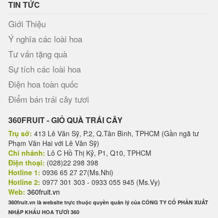
TIN TỨC
Giới Thiệu
Ý nghĩa các loài hoa
Tư vấn tặng quà
Sự tích các loài hoa
Điện hoa toàn quốc
Điểm bán trái cây tươi
360FRUIT - GIỎ QUÀ TRÁI CÂY
Trụ sở:
413 Lê Văn Sỹ, P.2, Q.Tân Bình, TPHCM (Gần ngã tư
Phạm Văn Hai với Lê Văn Sỹ)
Chi nhánh:
Lô C Hồ Thị Kỷ, P1, Q10, TPHCM
Điện thoại:
(028)22 298 398
Hotline 1:
0936 65 27 27(Ms.Nhi)
Hotline 2:
0977 301 303 - 0933 055 945 (Ms.Vy)
Web:
360fruit.vn
360fruit.vn là website trực thuộc quyền quản lý của CÔNG TY CỔ PHẦN XUẤT
NHẬP KHẨU HOA TƯƠI 360