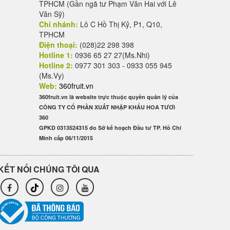
TPHCM (Gần ngã tư Phạm Văn Hai với Lê
Văn Sỹ)
Chi nhánh:
Lô C Hồ Thị Kỷ, P1, Q10,
TPHCM
Điện thoại:
(028)22 298 398
Hotline 1:
0936 65 27 27(Ms.Nhi)
Hotline 2:
0977 301 303 - 0933 055 945
(Ms.Vy)
Web:
360fruit.vn
360fruit.vn là website trực thuộc quyền quản lý của
CÔNG TY CỔ PHẦN XUẤT NHẬP KHẨU HOA TƯƠI
360
GPKD 0313524315 do Sở kế hoạch Đầu tư TP. Hồ Chí
Minh cấp 06/11/2015
KẾT NỐI CHÚNG TÔI QUA