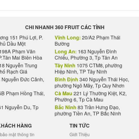
CHI NHANH 360 FRUIT CÁC TỈNH
ng 151 Phú Lợi, P.
Vĩnh Long:
20/A2 Phạm Thái
Thủ Dầu Một
Bường
198A Phạm Văn
Long An:
163 Nguyễn Đình
P.Tân Mai Biên Hòa
Chiểu, Phường 3, Tp Tân An
18 Nguyễn Trung
Tây Ninh
1075 CTM8, phường
phố Rạch Giá
Hiệp Ninh, TP Tây Ninh
 Nguyễn Đức Cảnh,
Bình Định
340 Nguyễn Thái Học,
phường Ngô Mây, Tp Quy Nhơn
B Phạm Hồng Thái,
Cà Mau
221 Lý Thường Kiệt, K2,
Phường 6, Tp Cà Mau
1 Nguyễn Du, Tp
Bắc Ninh
83 Trần Hưng Đạo,
phường Tiền An, TP Bắc Ninh
KHÁCH HÀNG
TIN TỨC
bảo mật thông tin
Giới Thiệu