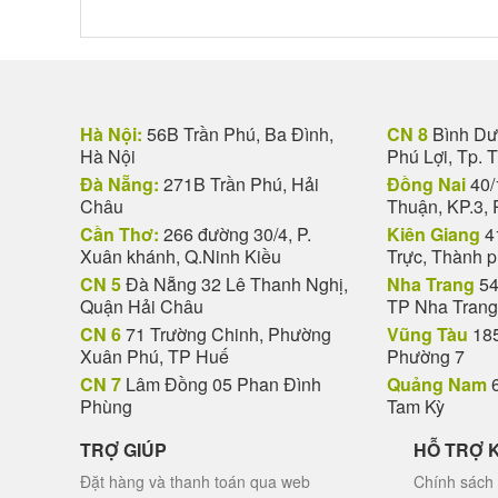
Hà Nội:
56B Trần Phú, Ba Đình,
CN 8
Bình Dươ
Hà Nội
Phú Lợi, Tp. 
Đà Nẵng:
271B Trần Phú, Hải
Đồng Nai
40/
Châu
Thuận, KP.3, 
Cần Thơ:
266 đường 30/4, P.
Kiên Giang
4
Xuân khánh, Q.Ninh Kiều
Trực, Thành 
CN 5
Đà Nẵng 32 Lê Thanh Nghị,
Nha Trang
54
Quận Hải Châu
TP Nha Trang
CN 6
71 Trường Chinh, Phường
Vũng Tàu
185
Xuân Phú, TP Huế
Phường 7
CN 7
Lâm Đồng 05 Phan Đình
Quảng Nam
6
Phùng
Tam Kỳ
TRỢ GIÚP
HỖ TRỢ 
Đặt hàng và thanh toán qua web
Chính sách 