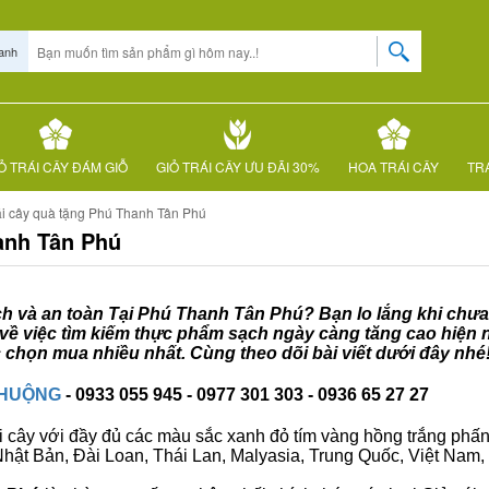
anh
Ỏ TRÁI CÂY ĐÁM GIỖ
GIỎ TRÁI CÂY ƯU ĐÃI 30%
HOA TRÁI CÂY
TRÁ
ái cây quà tặng Phú Thanh Tân Phú
anh Tân Phú
ạch và an toàn Tại Phú Thanh Tân Phú? Bạn lo lắng khi chưa 
về việc tìm kiếm thực phẩm sạch ngày càng tăng cao hiện n
chọn mua nhiều nhất. Cùng theo dõi bài viết dưới đây nhé
CHUỘNG
- 0933 055 945 - 0977 301 303 - 0936 65 27 27
i cây với đầy đủ các màu sắc xanh đỏ tím vàng hồng trắng phấn..
ư Nhật Bản, Đài Loan, Thái Lan, Malyasia, Trung Quốc, Việt Nam, 