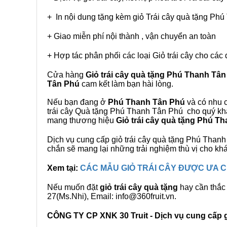
+ In nội dung tặng kèm giỏ Trái cây quà tặng Ph
+ Giao miễn phí nội thành , vận chuyển an toàn
+ Hợp tác phân phối các loại Giỏ trái cây cho các 
Cửa hàng
Giỏ trái cây quà tặng Phú Thanh Tâ
Tân Phú
cam kết làm bạn hài lòng.
Nếu bạn đang ở
Phú Thanh Tân Phú
và có nhu c
trái cây Quà tặng Phú Thanh Tân Phú cho quý khác
mang thương hiệu
Giỏ trái cây quà tặng Phú T
Dịch vụ cung cấp giỏ trái cây quà tặng Phú Tha
chắn sẽ mang lại những trải nghiệm thù vị cho kh
Xem tại:
CÁC MẪU GIỎ TRÁI CÂY ĐƯỢC ƯA
Nếu muốn đặt
giỏ trái cây quà tặng
hay cần thắc 
27(Ms.Nhi), Email: info@360fruit.vn.
CÔNG TY CP XNK 30 Truit - Dịch vụ cung cấp gi