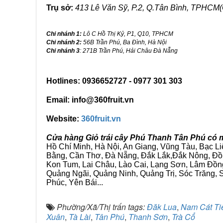
Trụ sở:
413 Lê Văn Sỹ, P.2, Q.Tân Bình, TPHCM(
Chi nhánh 1:
Lô C Hồ Thị Kỷ, P1, Q10, TPHCM
Chi nhánh 2:
56B Trần Phú, Ba Đình, Hà Nội
Chi nhánh 3
: 271B Trần Phú, Hải Châu Đà Nẵng
Hotlines: 0936652727 - 0977 301 303
Email: info@360fruit.vn
Website:
360fruit.vn
Cửa hàng Giỏ trái cây Phú Thanh Tân Phú có 
Hồ Chí Minh, Hà Nội, An Giang, Vũng Tàu, Bạc L
Bằng, Cần Thơ, Đà Nẵng, Đắk Lắk,Đắk Nông, Đồn
Kon Tum, Lai Châu, Lào Cai, Lạng Sơn, Lâm Đồn
Quảng Ngãi, Quảng Ninh, Quảng Trị, Sóc Trăng, S
Phúc, Yên Bái...
Phường/Xã/Thị trấn tags:
Đăk Lua
,
Nam Cát Ti
Xuân
,
Tà Lài
,
Tân Phú
,
Thanh Sơn
,
Trà Cổ