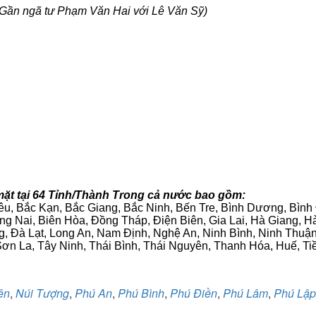
Gần ngã tư Phạm Văn Hai với Lê Văn Sỹ)
mặt tại 64 Tỉnh/Thành Trong cả nước bao gồm:
iêu, Bắc Kạn, Bắc Giang, Bắc Ninh, Bến Tre, Bình Dương, Bìn
g Nai, Biên Hòa, Đồng Tháp, Điện Biên, Gia Lai, Hà Giang,
g, Đà Lạt, Long An, Nam Định, Nghệ An, Ninh Bình, Ninh Thuậ
ơn La, Tây Ninh, Thái Bình, Thái Nguyên, Thanh Hóa, Huế, Ti
ên
,
Núi Tượng
,
Phú An
,
Phú Bình
,
Phú Điền
,
Phú Lâm
,
Phú Lập