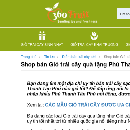
Tìm nh
GIỎ TRÁI CÂY SINH NHẬT
GIỎ TRÁI CÂY KHAI TRƯƠNG
GI
Trang chủ
Tin tức
Điểm bán trái cây tươi
Shop bán Giỏ tr
Shop bán Giỏ trái cây quà tặng Phú Th
Bạn đang tìm một địa chỉ uy tín bán trái cây s
Thanh Tân Phú nào giá tốt? Để đáp ứng nỗi lo 
nhập khẩu Phú Thanh Tân Phú nổi tiếng, được 
Xem tại:
CÁC MẪU GIỎ TRÁI CÂY ĐƯỢC ƯA 
Đa dạng các loại Giỏ trái cây quà tặng như Giỏ trá
uy tín tốt nhất tới từ nhiều quốc gia nổi tiếng nh