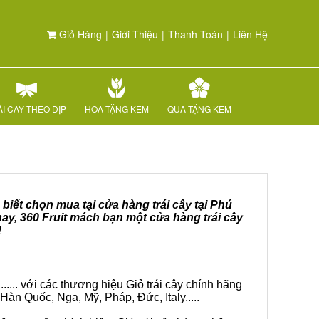
Giỏ Hàng
|
Giới Thiệu
|
Thanh Toán
|
Liên Hệ
I CÂY THEO DỊP
HOA TẶNG KÈM
QUÀ TẶNG KÈM
biết chọn mua tại cửa hàng trái cây tại Phú
ay, 360 Fruit mách bạn một cửa hàng trái cây
!
.... với các thương hiệu Giỏ trái cây chính hãng
Hàn Quốc, Nga, Mỹ, Pháp, Đức, Italy.....