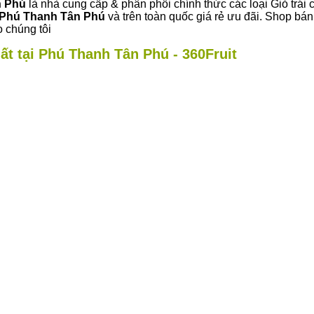
n Phú
là nhà cung cấp & phân phối chính thức các loại Giỏ trái 
Phú Thanh Tân Phú
và trên toàn quốc giá rẻ ưu đãi. Shop bá
 chúng tôi
ất tại Phú Thanh Tân Phú - 360Fruit