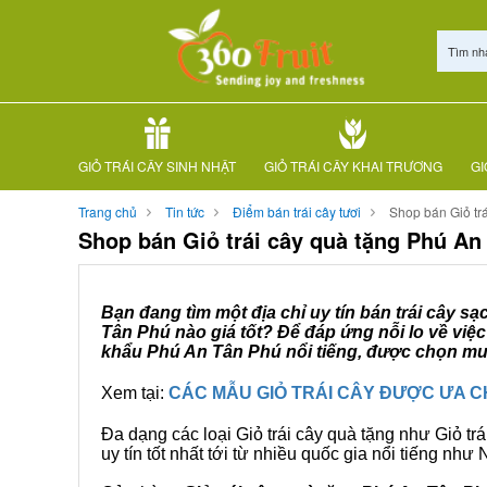
Tìm nh
GIỎ TRÁI CÂY SINH NHẬT
GIỎ TRÁI CÂY KHAI TRƯƠNG
GI
Trang chủ
Tin tức
Điểm bán trái cây tươi
Shop bán Giỏ tr
Shop bán Giỏ trái cây quà tặng Phú An
Bạn đang tìm một địa chỉ uy tín bán trái cây s
Tân Phú nào giá tốt? Để đáp ứng nỗi lo về việ
khẩu Phú An Tân Phú nổi tiếng, được chọn mua
Xem tại:
CÁC MẪU GIỎ TRÁI CÂY ĐƯỢC ƯA 
Đa dạng các loại Giỏ trái cây quà tặng như Giỏ trá
uy tín tốt nhất tới từ nhiều quốc gia nổi tiếng nh