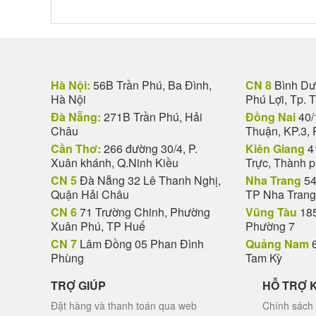
Hà Nội:
56B Trần Phú, Ba Đình,
CN 8
Bình Dươ
Hà Nội
Phú Lợi, Tp. 
Đà Nẵng:
271B Trần Phú, Hải
Đồng Nai
40/
Châu
Thuận, KP.3, 
Cần Thơ:
266 đường 30/4, P.
Kiên Giang
4
Xuân khánh, Q.Ninh Kiều
Trực, Thành 
CN 5
Đà Nẵng 32 Lê Thanh Nghị,
Nha Trang
54
Quận Hải Châu
TP Nha Trang
CN 6
71 Trường Chinh, Phường
Vũng Tàu
185
Xuân Phú, TP Huế
Phường 7
CN 7
Lâm Đồng 05 Phan Đình
Quảng Nam
6
Phùng
Tam Kỳ
TRỢ GIÚP
HỖ TRỢ 
Đặt hàng và thanh toán qua web
Chính sách 