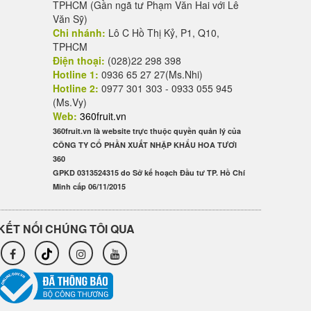
TPHCM (Gần ngã tư Phạm Văn Hai với Lê
Văn Sỹ)
Chi nhánh:
Lô C Hồ Thị Kỷ, P1, Q10,
TPHCM
Điện thoại:
(028)22 298 398
Hotline 1:
0936 65 27 27(Ms.Nhi)
Hotline 2:
0977 301 303 - 0933 055 945
(Ms.Vy)
Web:
360fruit.vn
360fruit.vn là website trực thuộc quyền quản lý của
CÔNG TY CỔ PHẦN XUẤT NHẬP KHẨU HOA TƯƠI
360
GPKD 0313524315 do Sở kế hoạch Đầu tư TP. Hồ Chí
Minh cấp 06/11/2015
KẾT NỐI CHÚNG TÔI QUA