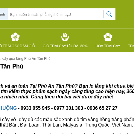
anh
Ỏ TRÁI CÂY ĐÁM GIỖ
GIỎ TRÁI CÂY ƯU ĐÃI 30%
HOA TRÁI CÂY
TRÁ
ái cây quà tặng Phú An Tân Phú
 Tân Phú
ạch và an toàn Tại Phú An Tân Phú? Bạn lo lắng khi chưa biế
c tìm kiếm thực phẩm sạch ngày càng tăng cao hiện nay, 36
 nhiều nhất. Cùng theo dõi bài viết dưới đây nhé!
CHUỘNG
- 0933 055 945 - 0977 301 303 - 0936 65 27 27
i cây với đầy đủ các màu sắc xanh đỏ tím vàng hồng trắng phấn..
ư Nhật Bản, Đài Loan, Thái Lan, Malyasia, Trung Quốc, Việt Nam, 