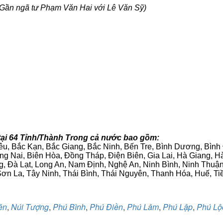
Gần ngã tư Phạm Văn Hai với Lê Văn Sỹ)
tại 64 Tỉnh/Thành Trong cả nước bao gồm:
iêu, Bắc Kạn, Bắc Giang, Bắc Ninh, Bến Tre, Bình Dương, Bìn
g Nai, Biên Hòa, Đồng Tháp, Điện Biên, Gia Lai, Hà Giang,
g, Đà Lạt, Long An, Nam Định, Nghệ An, Ninh Bình, Ninh Thuậ
ơn La, Tây Ninh, Thái Bình, Thái Nguyên, Thanh Hóa, Huế, Ti
ên
,
Núi Tượng
,
Phú Bình
,
Phú Điền
,
Phú Lâm
,
Phú Lập
,
Phú Lộ