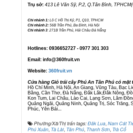
Trụ sở:
413 Lê Văn Sỹ, P.2, Q.Tân Bình, TPHCM(
Chi nhánh 1:
Lô C Hồ Thị Kỷ, P1, Q10, TPHCM
Chi nhánh 2:
56B Trần Phú, Ba Đình, Hà Nội
Chi nhánh 3
: 271B Trần Phú, Hải Châu Đà Nẵng
Hotlines: 0936652727 - 0977 301 303
Email: info@360fruit.vn
Website:
360fruit.vn
Cửa hàng Giỏ trái cây Phú An Tân Phú có mặt 
Hồ Chí Minh, Hà Nội, An Giang, Vũng Tàu, Bạc L
Bằng, Cần Thơ, Đà Nẵng, Đắk Lắk,Đắk Nông, Đồn
Kon Tum, Lai Châu, Lào Cai, Lạng Sơn, Lâm Đồn
Quảng Ngãi, Quảng Ninh, Quảng Trị, Sóc Trăng, S
Phúc, Yên Bái...
Phường/Xã/Thị trấn tags:
Đăk Lua
,
Nam Cát Ti
Phú Xuân
,
Tà Lài
,
Tân Phú
,
Thanh Sơn
,
Trà Cổ