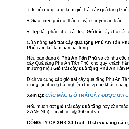
+ In nội dung tặng kèm giỏ Trái cây quà tặng Ph
+ Giao miễn phí nội thành , vận chuyển an toàn
+ Hợp tác phân phối các loại Giỏ trái cây cho các 
Cửa hàng
Giỏ trái cây quà tặng Phú An Tân Ph
Phú
cam kết làm bạn hài lòng.
Nếu bạn đang ở
Phú An Tân Phú
và có nhu cầu m
cây Quà tặng Phú An Tân Phú cho quý khách hàng.
thương hiệu
Giỏ trái cây quà tặng Phú An Tân 
Dịch vụ cung cấp giỏ trái cây quà tặng Phú An 
mang lại những trải nghiệm thù vị cho khách hàng
Xem tại:
CÁC MẪU GIỎ TRÁI CÂY ĐƯỢC ƯA
Nếu muốn đặt
giỏ trái cây quà tặng
hay cần thắc 
27(Ms.Nhi), Email: info@360fruit.vn.
CÔNG TY CP XNK 30 Truit - Dịch vụ cung cấp gi