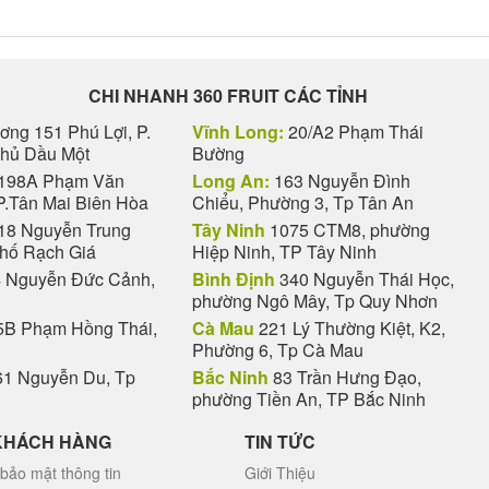
CHI NHANH 360 FRUIT CÁC TỈNH
ng 151 Phú Lợi, P.
Vĩnh Long:
20/A2 Phạm Thái
Thủ Dầu Một
Bường
198A Phạm Văn
Long An:
163 Nguyễn Đình
P.Tân Mai Biên Hòa
Chiểu, Phường 3, Tp Tân An
18 Nguyễn Trung
Tây Ninh
1075 CTM8, phường
phố Rạch Giá
Hiệp Ninh, TP Tây Ninh
 Nguyễn Đức Cảnh,
Bình Định
340 Nguyễn Thái Học,
phường Ngô Mây, Tp Quy Nhơn
B Phạm Hồng Thái,
Cà Mau
221 Lý Thường Kiệt, K2,
Phường 6, Tp Cà Mau
1 Nguyễn Du, Tp
Bắc Ninh
83 Trần Hưng Đạo,
phường Tiền An, TP Bắc Ninh
KHÁCH HÀNG
TIN TỨC
bảo mật thông tin
Giới Thiệu