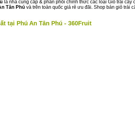
hú
là nhà cung cấp & phân phối chính thức các loại Giỏ trái cây 
An Tân Phú
và trên toàn quốc giá rẻ ưu đãi. Shop bán giỏ trá
ất tại Phú An Tân Phú - 360Fruit