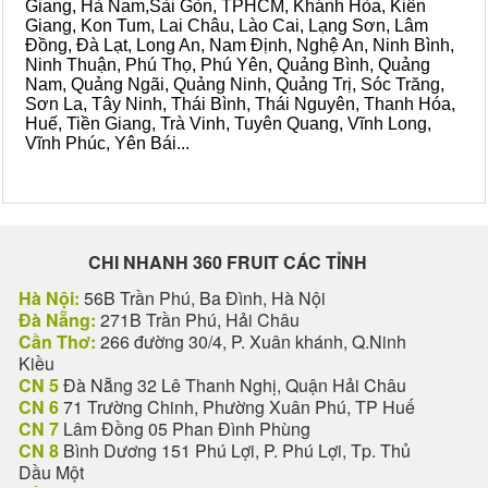
Giang, Hà Nam,Sài Gòn, TPHCM, Khánh Hòa, Kiên
Giang, Kon Tum, Lai Châu, Lào Cai, Lạng Sơn, Lâm
Đồng, Đà Lạt, Long An, Nam Định, Nghệ An, Ninh Bình,
Ninh Thuận, Phú Thọ, Phú Yên, Quảng Bình, Quảng
Nam, Quảng Ngãi, Quảng Ninh, Quảng Trị, Sóc Trăng,
Sơn La, Tây Ninh, Thái Bình, Thái Nguyên, Thanh Hóa,
Huế, Tiền Giang, Trà Vinh, Tuyên Quang, Vĩnh Long,
Vĩnh Phúc, Yên Bái...
CHI NHANH 360 FRUIT CÁC TỈNH
Hà Nội:
56B Trần Phú, Ba Đình, Hà Nội
Đà Nẵng:
271B Trần Phú, Hải Châu
Cần Thơ:
266 đường 30/4, P. Xuân khánh, Q.Ninh
Kiều
CN 5
Đà Nẵng 32 Lê Thanh Nghị, Quận Hải Châu
CN 6
71 Trường Chinh, Phường Xuân Phú, TP Huế
CN 7
Lâm Đồng 05 Phan Đình Phùng
CN 8
Bình Dương 151 Phú Lợi, P. Phú Lợi, Tp. Thủ
Dầu Một