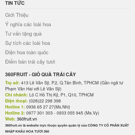
TIN TỨC
Giới Thiệu
Ý nghĩa các loài hoa
Tư vấn tặng quà
Sự tích các loài hoa
Điện hoa toàn quốc
Điểm bán trái cây tươi
360FRUIT - GIỎ QUÀ TRÁI CÂY
Trụ sở:
413 Lê Văn Sỹ, P.2, Q.Tân Bình, TPHCM (Gần ngã tư
Phạm Văn Hai với Lê Văn Sỹ)
Chi nhánh:
Lô C Hồ Thị Kỷ, P1, Q10, TPHCM
Điện thoại:
(028)22 298 398
Hotline 1:
0936 65 27 27(Ms.Nhi)
Hotline 2:
0977 301 303 - 0933 055 945 (Ms.Vy)
Web:
360fruit.vn
360fruit.vn là website trực thuộc quyền quản lý của CÔNG TY CỔ PHẦN XUẤT
NHẬP KHẨU HOA TƯƠI 360