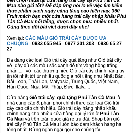
biết chọn mua tại cửa hàng trái cây tại Phú Tân Cà
Mau nào giá tốt? Để đáp ứng nỗi lo về việc tìm kiếm
thực phẩm sạch ngày càng tăng cao hiện nay, 360
Fruit mách bạn một cửa hàng trái cây nhập khẩu Phú
Tân Cà Mau nổi tiếng, được chọn mua nhiều nhất.
Cùng theo dõi bài viết dưới đây nhé!
Xem tại:
CÁC MẪU GIỎ TRÁI CÂY ĐƯỢC ƯA
CHUỘNG
- 0933 055 945 - 0977 301 303 - 0936 65 27
27
Đa dạng các loại Giỏ trái cây quà tặng như Giỏ trái cây
với đầy đủ các màu sắc xanh đỏ tím vàng hồng trắng
phấn...... với các thương hiệu Giỏ trái cây chính hãng uy
tín tốt nhất tới từ nhiều quốc gia nổi tiếng như Nhật Bản,
Đài Loan, Thái Lan, Malyasia, Trung Quốc, Việt Nam,
Hàn Quốc, Nga, Mỹ, Pháp, Đức, Italy.....
Cửa hàng
Giỏ trái cây quà tặng Phú Tân Cà Mau
là
nhà cung cấp & phân phối chính thức các loại Giỏ trái
cây cao cấp chính hiệu, Giỏ trái cây hàng nhập khẩu
chính hãng cho nhiều cửa hàng đại lý lớn ở
Phú Tân
Cà Mau
và trên toàn quốc giá rẻ ưu đãi. Shop bán giỏ
trái cây Phú Tân Cà Mau luôn bảo đảm khách hàng hài
lòng nhất. Đừng ngần ngại gọi cho chúng tôi