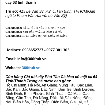
cây 63 tỉnh thành
Trụ sở:
413 Lê Văn Sỹ, P.2, Q.Tân Bình, TPHCM(Gần
ngã tư Phạm Văn Hai với Lê Văn Sỹ)
Chi nhánh 1:
Lô C Hồ Thị Kỷ, P1, Q10, TPHCM
Chi nhánh 2:
56B Trần Phú, Ba Đình, Hà Nội
Chi nhánh 3
: 271B Trần Phú, Hải Châu Đà Nẵng
Hotlines: 0936652727 - 0977 301 303
Email: info@360fruit.vn
Website:
360fruit.vn
Cửa hàng Giỏ trái cây Phú Tân Cà Mau có mặt tại 64
Tỉnh/Thành Trong cả nước bao gồm:
Hồ Chí Minh, Hà Nội, An Giang, Vũng Tàu, Bạc Liêu,
Bắc Kạn, Bắc Giang, Bắc Ninh, Bến Tre, Bình Dương,
Bình Định, Bình Phước, Bình Thuận, Cà Mau, Cao
Bằng, Cần Thơ, Đà Nẵng, Đắk Lắk,Đắk Nông, Đồng
Nai, Biên Hòa, Đồng Tháp, Điện Biên, Gia Lai, Hà