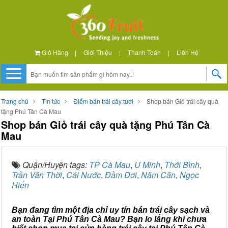
Giỏ Hàng
|
Giới Thiệu
|
Thanh Toán
|
Liên Hệ
Trang chủ
Tin tức
Điểm bán trái cây tươi
Shop bán Giỏ trái cây quà
tặng Phú Tân Cà Mau
Shop bán Giỏ trái cây quà tặng Phú Tân Cà
Mau
Quận/Huyện tags:
TP Cà Mau
,
U Minh
,
Thới Bình
,
Trần Văn Thời
,
Cái Nước
,
Đầm Dơi
,
Năm Căn
,
Ngọc
Hiển
Bạn đang tìm một địa chỉ uy tín bán trái cây sạch và
an toàn Tại Phú Tân Cà Mau? Bạn lo lắng khi chưa