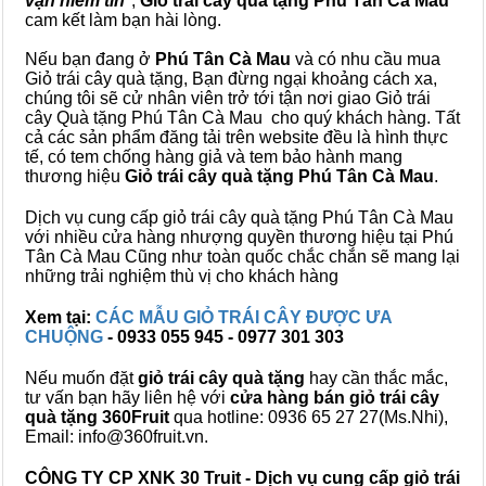
vạn niềm tin
",
Giỏ trái cây
quà tặng
Phú Tân Cà Mau
cam kết làm bạn hài lòng.
Nếu bạn đang ở
Phú Tân Cà Mau
và có nhu cầu mua
Giỏ trái cây quà tặng, Bạn đừng ngại khoảng cách xa,
chúng tôi sẽ cử nhân viên trở tới tận nơi giao Giỏ trái
cây Quà tặng Phú Tân Cà Mau cho quý khách hàng. Tất
cả các sản phẩm đăng tải trên website đều là hình thực
tế, có tem chống hàng giả và tem bảo hành mang
thương hiệu
Giỏ trái cây quà tặng Phú Tân Cà Mau
.
Dịch vụ cung cấp giỏ trái cây quà tặng Phú Tân Cà Mau
với nhiều cửa hàng nhượng quyền thương hiệu tại Phú
Tân Cà Mau Cũng như toàn quốc chắc chắn sẽ mang lại
những trải nghiệm thù vị cho khách hàng
Xem tại:
CÁC MẪU GIỎ TRÁI CÂY ĐƯỢC ƯA
CHUỘNG
- 0933 055 945 - 0977 301 303
Nếu muốn đặt
giỏ trái cây quà tặng
hay cần thắc mắc,
tư vấn bạn hãy liên hệ với
cửa hàng bán
giỏ trái cây
quà tặng
360Fruit
qua hotline: 0936 65 27 27(Ms.Nhi),
Email: info@360fruit.vn.
CÔNG TY CP XNK 30 Truit - Dịch vụ cung cấp giỏ trái