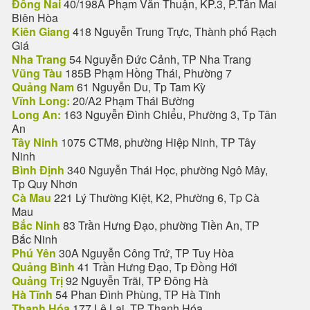
Đồng Nai
40/198A Phạm Văn Thuận, KP.3, P.Tân Mai
Biên Hòa
Kiên Giang
418 Nguyễn Trung Trực, Thành phố Rạch
Giá
Nha Trang
54 Nguyễn Đức Cảnh, TP Nha Trang
Vũng Tàu
185B Phạm Hồng Thái, Phường 7
Quảng Nam
61 Nguyễn Du, Tp Tam Kỳ
Vĩnh Long:
20/A2 Phạm Thái Bường
Long An:
163 Nguyễn Đình Chiểu, Phường 3, Tp Tân
An
Tây Ninh
1075 CTM8, phường Hiệp Ninh, TP Tây
Ninh
Bình Định
340 Nguyễn Thái Học, phường Ngô Mây,
Tp Quy Nhơn
Cà Mau
221 Lý Thường Kiệt, K2, Phường 6, Tp Cà
Mau
Bắc Ninh
83 Trần Hưng Đạo, phường Tiền An, TP
Bắc Ninh
Phú Yên
30A Nguyễn Công Trứ, TP Tuy Hòa
Quảng Bình
41 Trần Hưng Đạo, Tp Đồng Hới
Quảng Trị
92 Nguyễn Trãi, TP Đông Hà
Hà Tĩnh
54 Phan Đình Phùng, TP Hà Tĩnh
Thanh Hóa
177 Lê Lai, TP Thanh Hóa