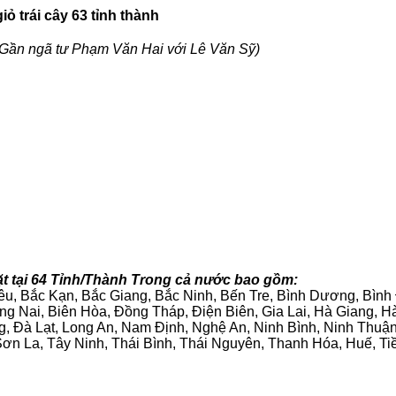
ỏ trái cây 63 tỉnh thành
Gần ngã tư Phạm Văn Hai với Lê Văn Sỹ)
t tại 64 Tỉnh/Thành Trong cả nước bao gồm:
iêu, Bắc Kạn, Bắc Giang, Bắc Ninh, Bến Tre, Bình Dương, Bìn
g Nai, Biên Hòa, Đồng Tháp, Điện Biên, Gia Lai, Hà Giang,
g, Đà Lạt, Long An, Nam Định, Nghệ An, Ninh Bình, Ninh Thuậ
ơn La, Tây Ninh, Thái Bình, Thái Nguyên, Thanh Hóa, Huế, Ti