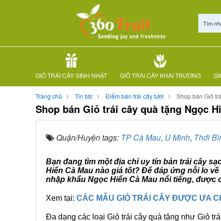
Tìm nh
GIỎ TRÁI CÂY SINH NHẬT
GIỎ TRÁI CÂY KHAI TRƯƠNG
GI
Trang chủ
Tin tức
Điểm bán trái cây tươi
Shop bán Giỏ tr
Shop bán Giỏ trái cây quà tặng Ngọc H
Quận/Huyện tags:
TP Cà Mau
,
U Minh
,
Thới Bì
Bạn đang tìm một địa chỉ uy tín bán trái cây s
Hiển Cà Mau nào giá tốt? Để đáp ứng nỗi lo về
nhập khẩu Ngọc Hiển Cà Mau nổi tiếng, được c
Xem tại:
CÁC MẪU GIỎ TRÁI CÂY ĐƯỢC ƯA 
Đa dạng các loại Giỏ trái cây quà tặng như Giỏ trá