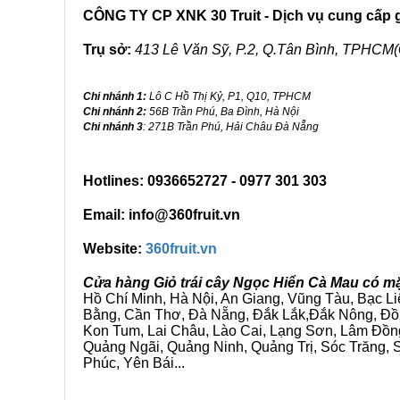
CÔNG TY CP XNK 30 Truit - Dịch vụ cung cấp gi
Trụ sở:
413 Lê Văn Sỹ, P.2, Q.Tân Bình, TPHCM(
Chi nhánh 1:
Lô C Hồ Thị Kỷ, P1, Q10, TPHCM
Chi nhánh 2:
56B Trần Phú, Ba Đình, Hà Nội
Chi nhánh 3
: 271B Trần Phú, Hải Châu Đà Nẵng
Hotlines: 0936652727 - 0977 301 303
Email: info@360fruit.vn
Website:
360fruit.vn
Cửa hàng Giỏ trái cây Ngọc Hiển Cà Mau có mặ
Hồ Chí Minh, Hà Nội, An Giang, Vũng Tàu, Bạc L
Bằng, Cần Thơ, Đà Nẵng, Đắk Lắk,Đắk Nông, Đồn
Kon Tum, Lai Châu, Lào Cai, Lạng Sơn, Lâm Đồn
Quảng Ngãi, Quảng Ninh, Quảng Trị, Sóc Trăng, S
Phúc, Yên Bái...