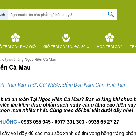
anh
Ỏ TRÁI CÂY ĐÁM GIỖ
GIỎ TRÁI CÂY ƯU ĐÃI 30%
HOA TRÁI CÂY
TRÁ
ái cây quà tặng Ngọc Hiển Cà Mau
iển Cà Mau
nh
,
Trần Văn Thời
,
Cái Nước
,
Đầm Dơi
,
Năm Căn
,
Phú Tân
ạch và an toàn Tại Ngọc Hiển Cà Mau? Bạn lo lắng khi chưa b
 việc tìm kiếm thực phẩm sạch ngày càng tăng cao hiện nay
họn mua nhiều nhất. Cùng theo dõi bài viết dưới đây nhé!
CHUỘNG
- 0933 055 945 - 0977 301 303 - 0936 65 27 27
i cây với đầy đủ các màu sắc xanh đỏ tím vàng hồng trắng phấn..