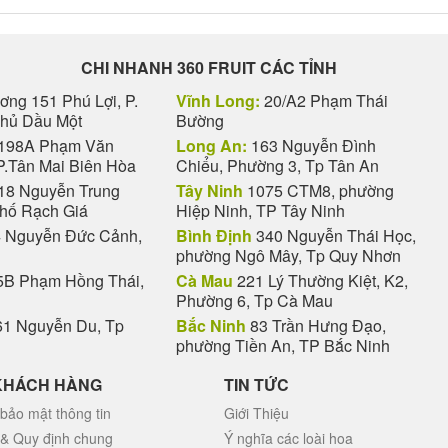
CHI NHANH 360 FRUIT CÁC TỈNH
ng 151 Phú Lợi, P.
Vĩnh Long:
20/A2 Phạm Thái
Thủ Dầu Một
Bường
198A Phạm Văn
Long An:
163 Nguyễn Đình
P.Tân Mai Biên Hòa
Chiểu, Phường 3, Tp Tân An
18 Nguyễn Trung
Tây Ninh
1075 CTM8, phường
phố Rạch Giá
Hiệp Ninh, TP Tây Ninh
 Nguyễn Đức Cảnh,
Bình Định
340 Nguyễn Thái Học,
phường Ngô Mây, Tp Quy Nhơn
B Phạm Hồng Thái,
Cà Mau
221 Lý Thường Kiệt, K2,
Phường 6, Tp Cà Mau
1 Nguyễn Du, Tp
Bắc Ninh
83 Trần Hưng Đạo,
phường Tiền An, TP Bắc Ninh
KHÁCH HÀNG
TIN TỨC
bảo mật thông tin
Giới Thiệu
 & Quy định chung
Ý nghĩa các loài hoa