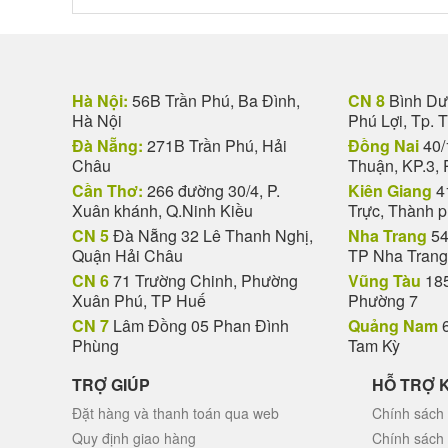
Hà Nội:
56B Trần Phú, Ba Đình,
CN 8
Bình Dươ
Hà Nội
Phú Lợi, Tp. 
Đà Nẵng:
271B Trần Phú, Hải
Đồng Nai
40/
Châu
Thuận, KP.3, 
Cần Thơ:
266 đường 30/4, P.
Kiên Giang
4
Xuân khánh, Q.Ninh Kiều
Trực, Thành 
CN 5
Đà Nẵng 32 Lê Thanh Nghị,
Nha Trang
54
Quận Hải Châu
TP Nha Trang
CN 6
71 Trường Chinh, Phường
Vũng Tàu
185
Xuân Phú, TP Huế
Phường 7
CN 7
Lâm Đồng 05 Phan Đình
Quảng Nam
6
Phùng
Tam Kỳ
TRỢ GIÚP
HỖ TRỢ 
Đặt hàng và thanh toán qua web
Chính sách 
Quy định giao hàng
Chính sách