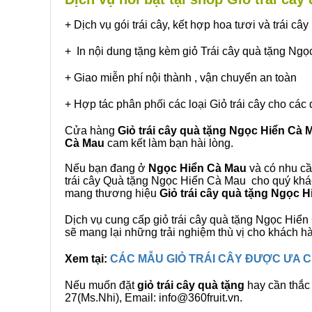
+ Dịch vụ gói trái cây, kết hợp hoa tươi và trái c
+ In nội dung tặng kèm giỏ Trái cây quà tặng Ng
+ Giao miễn phí nội thành , vận chuyển an toàn
+ Hợp tác phân phối các loại Giỏ trái cây cho các 
Cửa hàng
Giỏ trái cây quà tặng Ngọc Hiển Cà 
Cà Mau
cam kết làm bạn hài lòng.
Nếu bạn đang ở
Ngọc Hiển Cà Mau
và có nhu cầu
trái cây Quà tặng Ngọc Hiển Cà Mau cho quý khách
mang thương hiệu
Giỏ trái cây quà tặng Ngọc 
Dịch vụ cung cấp giỏ trái cây quà tặng Ngọc Hi
sẽ mang lại những trải nghiệm thù vị cho khách h
Xem tại:
CÁC MẪU GIỎ TRÁI CÂY ĐƯỢC ƯA
Nếu muốn đặt
giỏ trái cây quà tặng
hay cần thắc 
27(Ms.Nhi), Email: info@360fruit.vn.