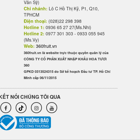
Văn Sỹ)
Chi nhánh:
Lô C Hồ Thị Kỷ, P1, Q10,
TPHCM
Điện thoại:
(028)22 298 398
Hotline 1:
0936 65 27 27(Ms.Nhi)
Hotline 2:
0977 301 303 - 0933 055 945
(Ms.Vy)
Web:
360fruit.vn
360fruit.vn là website trực thuộc quyền quản lý của
CÔNG TY CỔ PHẦN XUẤT NHẬP KHẨU HOA TƯƠI
360
GPKD 0313524315 do Sở kế hoạch Đầu tư TP. Hồ Chí
Minh cấp 06/11/2015
KẾT NỐI CHÚNG TÔI QUA