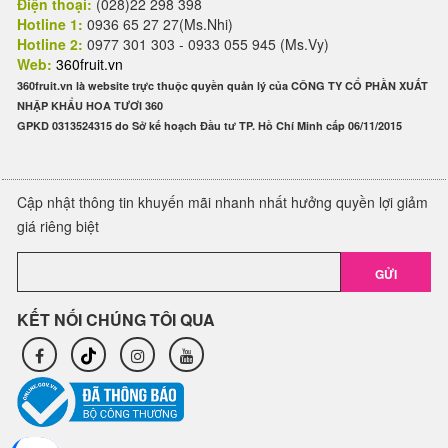
Điện thoại:
(028)22 298 398
Hotline 1:
0936 65 27 27(Ms.Nhi)
Hotline 2:
0977 301 303 - 0933 055 945 (Ms.Vy)
Web:
360fruit.vn
360fruit.vn là website trực thuộc quyền quản lý của CÔNG TY CỔ PHẦN XUẤT
NHẬP KHẨU HOA TƯƠI 360
GPKD 0313524315 do Sở kế hoạch Đầu tư TP. Hồ Chí Minh cấp 06/11/2015
Cập nhật thông tin khuyến mãi nhanh nhất hưởng quyền lợi giảm
giá riêng biệt
GỬI
KẾT NỐI CHÚNG TÔI QUA