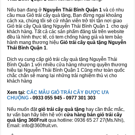
Nếu bạn đang ở
Nguyễn Thái Bình Quận 1
và có nhu
cầu mua Giỏ trái cây quà tặng, Bạn đừng ngại khoảng
cách xa, chúng tôi sẽ cử nhân viên trở tới tận nơi giao
Giỏ trái cây Quà tặng Nguyễn Thái Bình Quận 1 cho quý
khách hàng. Tất cả các sản phẩm đăng tải trên website
đều là hình thực tế, có tem chống hàng giả và tem bảo
hành mang thương hiệu
Giỏ trái cây quà tặng Nguyễn
Thái Bình Quận 1
.
Dịch vụ cung cấp giỏ trái cây quà tặng Nguyễn Thái
Bình Quận 1 với nhiều cửa hàng nhượng quyền thương
hiệu tại Nguyễn Thái Bình Quận 1 Cũng như toàn quốc
chắc chắn sẽ mang lại những trải nghiệm thù vị cho
khách hàng
Xem tại:
CÁC MẪU GIỎ TRÁI CÂY ĐƯỢC ƯA
CHUỘNG
- 0933 055 945 - 0977 301 303
Nếu muốn đặt
giỏ trái cây quà tặng
hay cần thắc mắc,
tư vấn bạn hãy liên hệ với
cửa hàng bán
giỏ trái cây
quà tặng
360Fruit
qua hotline: 0936 65 27 27(Ms.Nhi),
Email: info@360fruit.vn.