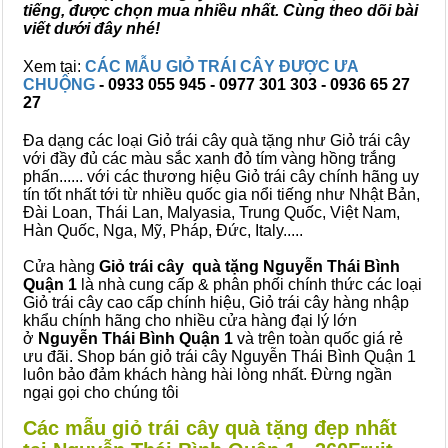
tiếng, được chọn mua nhiều nhất. Cùng theo dõi bài
viết dưới đây nhé!
Xem tại:
CÁC MẪU GIỎ TRÁI CÂY ĐƯỢC ƯA
CHUỘNG
- 0933 055 945 - 0977 301 303 - 0936 65 27
27
Đa dạng các loại Giỏ trái cây quà tặng như Giỏ trái cây
với đầy đủ các màu sắc xanh đỏ tím vàng hồng trắng
phấn...... với các thương hiệu Giỏ trái cây chính hãng uy
tín tốt nhất tới từ nhiều quốc gia nổi tiếng như Nhật Bản,
Đài Loan, Thái Lan, Malyasia, Trung Quốc, Việt Nam,
Hàn Quốc, Nga, Mỹ, Pháp, Đức, Italy.....
Cửa hàng
Giỏ trái cây quà tặng Nguyễn Thái Bình
Quận 1
là nhà cung cấp & phân phối chính thức các loại
Giỏ trái cây cao cấp chính hiệu, Giỏ trái cây hàng nhập
khẩu chính hãng cho nhiều cửa hàng đại lý lớn
ở
Nguyễn Thái Bình Quận 1
và trên toàn quốc giá rẻ
ưu đãi. Shop bán giỏ trái cây Nguyễn Thái Bình Quận 1
luôn bảo đảm khách hàng hài lòng nhất. Đừng ngần
ngại gọi cho chúng tôi
Các mẫu giỏ trái cây quà tặng đẹp nhất