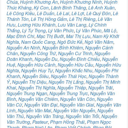
Chúa
,
Huỳnh Khương An
,
Huỳnh Khương Ninh
,
Huỳnh
Thúc Kháng
,
Ký Con
,
Lãnh Binh Thăng
,
Lê Anh Xuân
,
Lê Công Kiều
,
Lê Duẩn
,
Lê Lai
,
Lê Lợi
,
Lê Quý Đôn
,
Lê
Thánh Tôn
,
Lê Thị Hồng Gấm
,
Lê Thị Riêng
,
Lê Văn
Hưu
,
Lương Hữu Khánh
,
Lưu Văn Lang
,
Lý Chính
Thắng
,
Lý Tự Trọng
,
Lý Văn Phức
,
Lý Văn Phúc
,
Mã Lộ
,
Mạc Đĩnh Chi
,
Mạc Thị Bưởi
,
Mai Thị Lựu
,
Nam Kỳ Khởi
Nghĩa
,
Nam Quốc Cang
,
Ngô Đức Kế
,
Ngô Văn Năm
,
Nguyễn An Ninh
,
Nguyễn Bỉnh Khiêm
,
Nguyễn Cảnh
Chân
,
Nguyễn Công Trứ
,
Nguyễn Cư Trinh
,
Nguyễn
Doãn Khanh
,
Nguyễn Du
,
Nguyễn Đình Chiểu
,
Nguyễn
Huệ
,
Nguyễn Hữu Cảnh
,
Nguyễn Hữu Cầu
,
Nguyễn Hữu
Nghĩa
,
Nguyễn Huy Tự
,
Nguyễn Khắc Nhu
,
Nguyễn Phi
Khanh
,
Nguyễn Siêu
,
Nguyễn Thái Học
,
Nguyễn Thành
Ý
,
Nguyễn Thị Diệu
,
Nguyễn Thị Lắng
,
Nguyễn Thị Minh
Khai
,
Nguyễn Thị Nghĩa
,
Nguyễn Thiệp
,
Nguyễn Trãi
,
Nguyễn Trung Ngạn
,
Nguyễn Trung Trực
,
Nguyễn Văn
Bình
,
Nguyễn Văn Chiêm
,
Nguyễn Văn Côn
,
Nguyễn
Văn Cừ
,
Nguyễn Văn Đại
,
Nguyễn Văn Giai
,
Nguyễn Văn
Linh
,
Nguyễn Văn Mai
,
Nguyễn Văn Nguyễn
,
Nguyễn
Văn Thủ
,
Nguyễn Văn Tráng
,
Nguyễn Văn Trỗi
,
Nguyễn
Văn Trường
,
Pasteur
,
Phạm Hồng Thái
,
Phạm Ngọc
Thạch
,
Phạm Ngũ Lão
,
Phạm Viết Chánh
,
Phan Bội