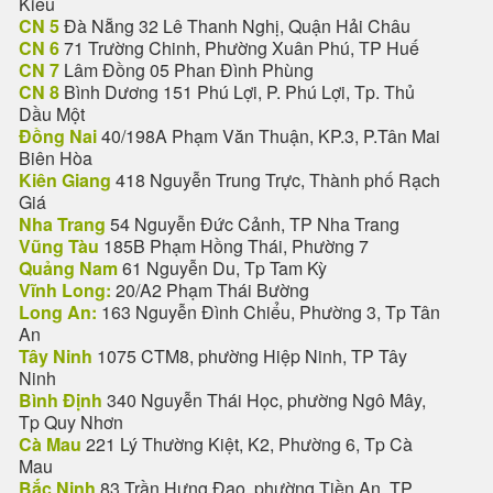
Kiều
CN 5
Đà Nẵng 32 Lê Thanh Nghị, Quận Hải Châu
CN 6
71 Trường Chinh, Phường Xuân Phú, TP Huế
CN 7
Lâm Đồng 05 Phan Đình Phùng
CN 8
Bình Dương 151 Phú Lợi, P. Phú Lợi, Tp. Thủ
Dầu Một
Đồng Nai
40/198A Phạm Văn Thuận, KP.3, P.Tân Mai
Biên Hòa
Kiên Giang
418 Nguyễn Trung Trực, Thành phố Rạch
Giá
Nha Trang
54 Nguyễn Đức Cảnh, TP Nha Trang
Vũng Tàu
185B Phạm Hồng Thái, Phường 7
Quảng Nam
61 Nguyễn Du, Tp Tam Kỳ
Vĩnh Long:
20/A2 Phạm Thái Bường
Long An:
163 Nguyễn Đình Chiểu, Phường 3, Tp Tân
An
Tây Ninh
1075 CTM8, phường Hiệp Ninh, TP Tây
Ninh
Bình Định
340 Nguyễn Thái Học, phường Ngô Mây,
Tp Quy Nhơn
Cà Mau
221 Lý Thường Kiệt, K2, Phường 6, Tp Cà
Mau
Bắc Ninh
83 Trần Hưng Đạo, phường Tiền An, TP