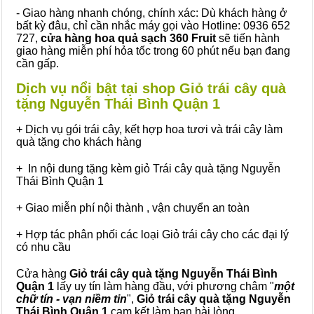
- Giao hàng nhanh chóng, chính xác: Dù khách hàng ở
bất kỳ đâu, chỉ cần nhắc máy gọi vào Hotline: 0936 652
727,
cửa hàng hoa quả sạch 360 Fruit
sẽ tiến hành
giao hàng miễn phí hỏa tốc trong 60 phút nếu bạn đang
cần gấp.
Dịch vụ nổi bật tại shop Giỏ trái cây quà
tặng Nguyễn Thái Bình Quận 1
+ Dịch vụ gói trái cây, kết hợp hoa tươi và trái cây làm
quà tặng cho khách hàng
+ In nội dung tặng kèm giỏ Trái cây quà tặng Nguyễn
Thái Bình Quận 1
+ Giao miễn phí nội thành , vận chuyển an toàn
+ Hợp tác phân phối các loại Giỏ trái cây cho các đại lý
có nhu cầu
Cửa hàng
Giỏ trái cây quà tặng Nguyễn Thái Bình
Quận 1
lấy uy tín làm hàng đầu, với phương châm "
một
chữ tín - vạn niềm tin
",
Giỏ trái cây
quà tặng
Nguyễn
Thái Bình Quận 1
cam kết làm bạn hài lòng.