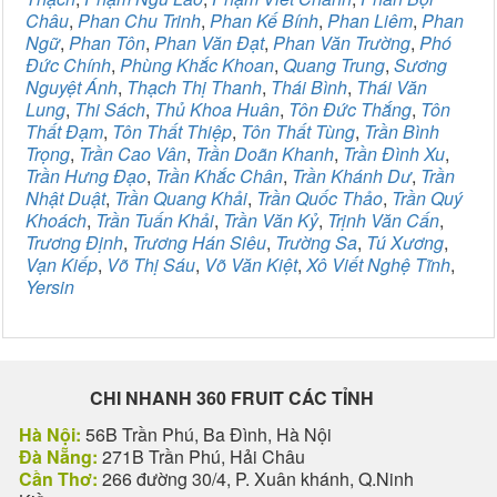
Châu
,
Phan Chu Trinh
,
Phan Kế Bính
,
Phan Liêm
,
Phan
Ngữ
,
Phan Tôn
,
Phan Văn Đạt
,
Phan Văn Trường
,
Phó
Đức Chính
,
Phùng Khắc Khoan
,
Quang Trung
,
Sương
Nguyệt Ánh
,
Thạch Thị Thanh
,
Thái Bình
,
Thái Văn
Lung
,
Thi Sách
,
Thủ Khoa Huân
,
Tôn Đức Thắng
,
Tôn
Thất Đạm
,
Tôn Thất Thiệp
,
Tôn Thất Tùng
,
Trần Bình
Trọng
,
Trần Cao Vân
,
Trần Doãn Khanh
,
Trần Đình Xu
,
Trần Hưng Đạo
,
Trần Khắc Chân
,
Trần Khánh Dư
,
Trần
Nhật Duật
,
Trần Quang Khải
,
Trần Quốc Thảo
,
Trần Quý
Khoách
,
Trần Tuấn Khải
,
Trần Văn Kỷ
,
Trịnh Văn Cấn
,
Trương Định
,
Trương Hán Siêu
,
Trường Sa
,
Tú Xương
,
Vạn Kiếp
,
Võ Thị Sáu
,
Võ Văn Kiệt
,
Xô Viết Nghệ Tĩnh
,
Yersin
CHI NHANH 360 FRUIT CÁC TỈNH
Hà Nội:
56B Trần Phú, Ba Đình, Hà Nội
Đà Nẵng:
271B Trần Phú, Hải Châu
Cần Thơ:
266 đường 30/4, P. Xuân khánh, Q.Ninh