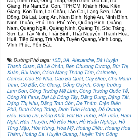
Nai, Biên Hòa, Đồng Tháp, Điện Biên, Gia Lai, Hà
Giang, Hà Nam,Sài Gòn, TPHCM, Khánh Hòa, Kiên
Giang, Kon Tum, Lai Châu, Lào Cai, Lạng Sơn, Lâm
Đồng, Đà Lạt, Long An, Nam Định, Nghệ An, Ninh Bình,
Ninh Thuận, Phú Thọ, Phú Yên, Quảng Bình, Quảng
Nam, Quảng Ngãi, Quảng Ninh, Quảng Trị, Sóc Trăng,
Sơn La, Tây Ninh, Thái Bình, Thái Nguyên, Thanh Hóa,
Huế, Tiền Giang, Trà Vinh, Tuyên Quang, Vĩnh Long,
Vĩnh Phúc, Yên Bái...
Đường/Phố tags:
15B
,
3A
,
Alexandre
,
Bà Huyện
Thanh Quan
,
Bà Lê Chân
,
Bến Chương Dương
,
Bùi Thị
Xuân
,
Bùi Viện
,
Cách Mạng Tháng Tám
,
Calmette
,
Camex
,
Cao Bá Nhạ
,
Cao Bá Quát
,
Cây Điệp
,
Chu Mạnh
Trinh
,
Cô Bắc
,
Cô Giang
,
Cống Quỳnh
,
Công Trường
Lam Sơn
,
Công Trường Mê Linh
,
Công Trường Quốc Tế
,
Công Xã Paris
,
Đại Lộ Đông Tây
,
Đặng Dung
,
Đặng Tất
,
Đặng Thị Nhu
,
Đặng Trần Côn
,
Đề Thám
,
Điện Biên
Phủ
,
Đinh Công Tráng
,
Đinh Tiên Hoàng
,
Đỗ Quang
Đẩu
,
Đông Du
,
Đồng Khởi
,
Hai Bà Trưng
,
Hải Triều
,
Hàm
Nghi
,
Hàn Thuyên
,
Hồ Hảo Hớn
,
Hồ Huấn Nghiệp
,
Hồ
Tùng Mậu
,
Hòa Hưng
,
Hòa Mỹ
,
Hoàng Diệu
,
Hoàng Hoa
Thám
,
Hoàng Sa
,
Huyền Quang
,
Huyền Trân Công