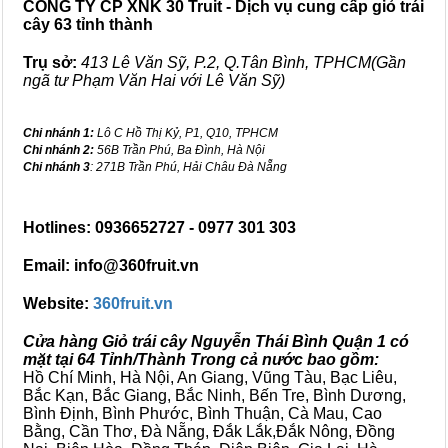
CÔNG TY CP XNK 30 Truit - Dịch vụ cung cấp giỏ trái
cây 63 tỉnh thành
Trụ sở:
413 Lê Văn Sỹ, P.2, Q.Tân Bình, TPHCM(Gần
ngã tư Phạm Văn Hai với Lê Văn Sỹ)
Chi nhánh 1:
Lô C Hồ Thị Kỷ, P1, Q10, TPHCM
Chi nhánh 2:
56B Trần Phú, Ba Đình, Hà Nội
Chi nhánh 3
: 271B Trần Phú, Hải Châu Đà Nẵng
Hotlines: 0936652727 - 0977 301 303
Email: info@360fruit.vn
Website:
360fruit.vn
Cửa hàng Giỏ trái cây Nguyễn Thái Bình Quận 1 có
mặt tại 64 Tỉnh/Thành Trong cả nước bao gồm:
Hồ Chí Minh, Hà Nội, An Giang, Vũng Tàu, Bạc Liêu,
Bắc Kạn, Bắc Giang, Bắc Ninh, Bến Tre, Bình Dương,
Bình Định, Bình Phước, Bình Thuận, Cà Mau, Cao
Bằng, Cần Thơ, Đà Nẵng, Đắk Lắk,Đắk Nông, Đồng