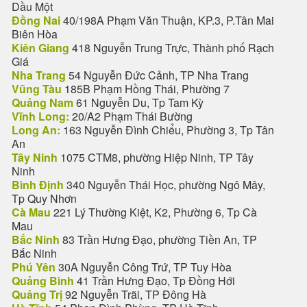
Dầu Một
Đồng Nai
40/198A Phạm Văn Thuận, KP.3, P.Tân Mai
Biên Hòa
Kiên Giang
418 Nguyễn Trung Trực, Thành phố Rạch
Giá
Nha Trang
54 Nguyễn Đức Cảnh, TP Nha Trang
Vũng Tàu
185B Phạm Hồng Thái, Phường 7
Quảng Nam
61 Nguyễn Du, Tp Tam Kỳ
Vĩnh Long:
20/A2 Phạm Thái Bường
Long An:
163 Nguyễn Đình Chiểu, Phường 3, Tp Tân
An
Tây Ninh
1075 CTM8, phường Hiệp Ninh, TP Tây
Ninh
Bình Định
340 Nguyễn Thái Học, phường Ngô Mây,
Tp Quy Nhơn
Cà Mau
221 Lý Thường Kiệt, K2, Phường 6, Tp Cà
Mau
Bắc Ninh
83 Trần Hưng Đạo, phường Tiền An, TP
Bắc Ninh
Phú Yên
30A Nguyễn Công Trứ, TP Tuy Hòa
Quảng Bình
41 Trần Hưng Đạo, Tp Đồng Hới
Quảng Trị
92 Nguyễn Trãi, TP Đông Hà