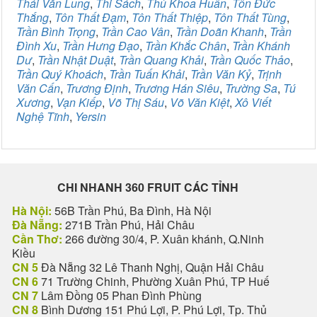
Thái Văn Lung
,
Thi Sách
,
Thủ Khoa Huân
,
Tôn Đức
Thắng
,
Tôn Thất Đạm
,
Tôn Thất Thiệp
,
Tôn Thất Tùng
,
Trần Bình Trọng
,
Trần Cao Vân
,
Trần Doãn Khanh
,
Trần
Đình Xu
,
Trần Hưng Đạo
,
Trần Khắc Chân
,
Trần Khánh
Dư
,
Trần Nhật Duật
,
Trần Quang Khải
,
Trần Quốc Thảo
,
Trần Quý Khoách
,
Trần Tuấn Khải
,
Trần Văn Kỷ
,
Trịnh
Văn Cấn
,
Trương Định
,
Trương Hán Siêu
,
Trường Sa
,
Tú
Xương
,
Vạn Kiếp
,
Võ Thị Sáu
,
Võ Văn Kiệt
,
Xô Viết
Nghệ Tĩnh
,
Yersin
CHI NHANH 360 FRUIT CÁC TỈNH
Hà Nội:
56B Trần Phú, Ba Đình, Hà Nội
Đà Nẵng:
271B Trần Phú, Hải Châu
Cần Thơ:
266 đường 30/4, P. Xuân khánh, Q.Ninh
Kiều
CN 5
Đà Nẵng 32 Lê Thanh Nghị, Quận Hải Châu
CN 6
71 Trường Chinh, Phường Xuân Phú, TP Huế
CN 7
Lâm Đồng 05 Phan Đình Phùng
CN 8
Bình Dương 151 Phú Lợi, P. Phú Lợi, Tp. Thủ