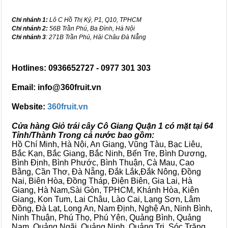
Chi nhánh 1:
Lô C Hồ Thị Kỷ, P1, Q10, TPHCM
Chi nhánh 2:
56B Trần Phú, Ba Đình, Hà Nội
Chi nhánh 3
: 271B Trần Phú, Hải Châu Đà Nẵng
Hotlines: 0936652727 - 0977 301 303
Email: info@360fruit.vn
Website:
360fruit.vn
Cửa hàng Giỏ trái cây Cô Giang Quận 1 có mặt tại 64
Tỉnh/Thành Trong cả nước bao gồm:
Hồ Chí Minh, Hà Nội, An Giang, Vũng Tàu, Bạc Liêu,
Bắc Kạn, Bắc Giang, Bắc Ninh, Bến Tre, Bình Dương,
Bình Định, Bình Phước, Bình Thuận, Cà Mau, Cao
Bằng, Cần Thơ, Đà Nẵng, Đắk Lắk,Đắk Nông, Đồng
Nai, Biên Hòa, Đồng Tháp, Điện Biên, Gia Lai, Hà
Giang, Hà Nam,Sài Gòn, TPHCM, Khánh Hòa, Kiên
Giang, Kon Tum, Lai Châu, Lào Cai, Lạng Sơn, Lâm
Đồng, Đà Lạt, Long An, Nam Định, Nghệ An, Ninh Bình,
Ninh Thuận, Phú Thọ, Phú Yên, Quảng Bình, Quảng
Nam, Quảng Ngãi, Quảng Ninh, Quảng Trị, Sóc Trăng,