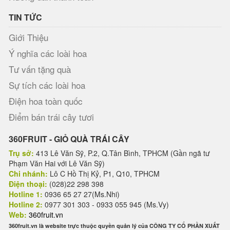
TIN TỨC
Giới Thiệu
Ý nghĩa các loài hoa
Tư vấn tặng quà
Sự tích các loài hoa
Điện hoa toàn quốc
Điểm bán trái cây tươi
360FRUIT - GIỎ QUÀ TRÁI CÂY
Trụ sở:
413 Lê Văn Sỹ, P.2, Q.Tân Bình, TPHCM (Gần ngã tư
Phạm Văn Hai với Lê Văn Sỹ)
Chi nhánh:
Lô C Hồ Thị Kỷ, P1, Q10, TPHCM
Điện thoại:
(028)22 298 398
Hotline 1:
0936 65 27 27(Ms.Nhi)
Hotline 2:
0977 301 303 - 0933 055 945 (Ms.Vy)
Web:
360fruit.vn
360fruit.vn là website trực thuộc quyền quản lý của CÔNG TY CỔ PHẦN XUẤT