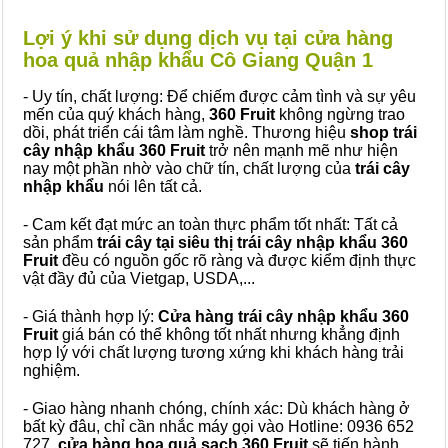
Lợi ý khi sử dụng dịch vụ tại cửa hàng
hoa quả nhập khẩu Cô Giang Quận 1
- Uy tín, chất lượng: Để chiếm được cảm tình và sự yêu
mến của quý khách hàng,
360 Fruit
không ngừng trao
dồi, phát triển cái tâm làm nghề. Thương hiệu
shop trái
cây nhập khẩu 360 Fruit
trở nên mạnh mẽ như hiện
nay một phần nhờ vào chữ tín, chất lượng của
trái cây
nhập khẩu
nói lên tất cả.
- Cam kết đạt mức an toàn thực phẩm tốt nhất: Tất cả
sản phẩm
trái cây tại siêu thị trái cây nhập khẩu 360
Fruit
đều có nguồn gốc rõ ràng và được kiểm định thực
vật đầy đủ của Vietgap, USDA,...
- Giá thành hợp lý:
Cửa hàng trái cây nhập khẩu 360
Fruit
giá bán có thể không tốt nhất nhưng khẳng định
hợp lý với chất lượng tương xứng khi khách hàng trải
nghiệm.
- Giao hàng nhanh chóng, chính xác: Dù khách hàng ở
bất kỳ đâu, chỉ cần nhắc máy gọi vào Hotline: 0936 652
727,
cửa hàng hoa quả sạch 360 Fruit
sẽ tiến hành