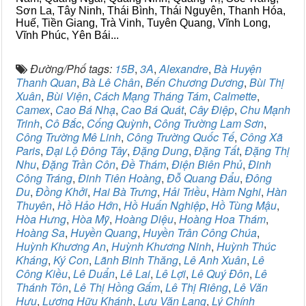
Sơn La, Tây Ninh, Thái Bình, Thái Nguyên, Thanh Hóa,
Huế, Tiền Giang, Trà Vinh, Tuyên Quang, Vĩnh Long,
Vĩnh Phúc, Yên Bái...
Đường/Phố tags:
15B
,
3A
,
Alexandre
,
Bà Huyện
Thanh Quan
,
Bà Lê Chân
,
Bến Chương Dương
,
Bùi Thị
Xuân
,
Bùi Viện
,
Cách Mạng Tháng Tám
,
Calmette
,
Camex
,
Cao Bá Nhạ
,
Cao Bá Quát
,
Cây Điệp
,
Chu Mạnh
Trinh
,
Cô Bắc
,
Cống Quỳnh
,
Công Trường Lam Sơn
,
Công Trường Mê Linh
,
Công Trường Quốc Tế
,
Công Xã
Paris
,
Đại Lộ Đông Tây
,
Đặng Dung
,
Đặng Tất
,
Đặng Thị
Nhu
,
Đặng Trần Côn
,
Đề Thám
,
Điện Biên Phủ
,
Đinh
Công Tráng
,
Đinh Tiên Hoàng
,
Đỗ Quang Đẩu
,
Đông
Du
,
Đồng Khởi
,
Hai Bà Trưng
,
Hải Triều
,
Hàm Nghi
,
Hàn
Thuyên
,
Hồ Hảo Hớn
,
Hồ Huấn Nghiệp
,
Hồ Tùng Mậu
,
Hòa Hưng
,
Hòa Mỹ
,
Hoàng Diệu
,
Hoàng Hoa Thám
,
Hoàng Sa
,
Huyền Quang
,
Huyền Trân Công Chúa
,
Huỳnh Khương An
,
Huỳnh Khương Ninh
,
Huỳnh Thúc
Kháng
,
Ký Con
,
Lãnh Binh Thăng
,
Lê Anh Xuân
,
Lê
Công Kiều
,
Lê Duẩn
,
Lê Lai
,
Lê Lợi
,
Lê Quý Đôn
,
Lê
Thánh Tôn
,
Lê Thị Hồng Gấm
,
Lê Thị Riêng
,
Lê Văn
Hưu
,
Lương Hữu Khánh
,
Lưu Văn Lang
,
Lý Chính