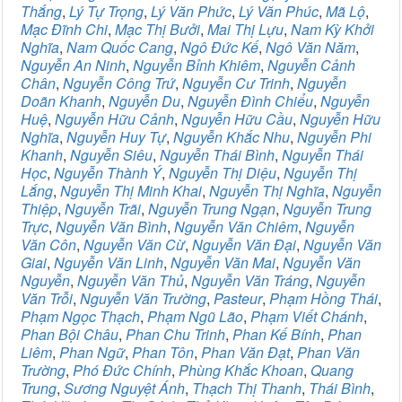
Thắng
,
Lý Tự Trọng
,
Lý Văn Phức
,
Lý Văn Phúc
,
Mã Lộ
,
Mạc Đĩnh Chi
,
Mạc Thị Bưởi
,
Mai Thị Lựu
,
Nam Kỳ Khởi
Nghĩa
,
Nam Quốc Cang
,
Ngô Đức Kế
,
Ngô Văn Năm
,
Nguyễn An Ninh
,
Nguyễn Bỉnh Khiêm
,
Nguyễn Cảnh
Chân
,
Nguyễn Công Trứ
,
Nguyễn Cư Trinh
,
Nguyễn
Doãn Khanh
,
Nguyễn Du
,
Nguyễn Đình Chiểu
,
Nguyễn
Huệ
,
Nguyễn Hữu Cảnh
,
Nguyễn Hữu Cầu
,
Nguyễn Hữu
Nghĩa
,
Nguyễn Huy Tự
,
Nguyễn Khắc Nhu
,
Nguyễn Phi
Khanh
,
Nguyễn Siêu
,
Nguyễn Thái Bình
,
Nguyễn Thái
Học
,
Nguyễn Thành Ý
,
Nguyễn Thị Diệu
,
Nguyễn Thị
Lắng
,
Nguyễn Thị Minh Khai
,
Nguyễn Thị Nghĩa
,
Nguyễn
Thiệp
,
Nguyễn Trãi
,
Nguyễn Trung Ngạn
,
Nguyễn Trung
Trực
,
Nguyễn Văn Bình
,
Nguyễn Văn Chiêm
,
Nguyễn
Văn Côn
,
Nguyễn Văn Cừ
,
Nguyễn Văn Đại
,
Nguyễn Văn
Giai
,
Nguyễn Văn Linh
,
Nguyễn Văn Mai
,
Nguyễn Văn
Nguyễn
,
Nguyễn Văn Thủ
,
Nguyễn Văn Tráng
,
Nguyễn
Văn Trỗi
,
Nguyễn Văn Trường
,
Pasteur
,
Phạm Hồng Thái
,
Phạm Ngọc Thạch
,
Phạm Ngũ Lão
,
Phạm Viết Chánh
,
Phan Bội Châu
,
Phan Chu Trinh
,
Phan Kế Bính
,
Phan
Liêm
,
Phan Ngữ
,
Phan Tôn
,
Phan Văn Đạt
,
Phan Văn
Trường
,
Phó Đức Chính
,
Phùng Khắc Khoan
,
Quang
Trung
,
Sương Nguyệt Ánh
,
Thạch Thị Thanh
,
Thái Bình
,