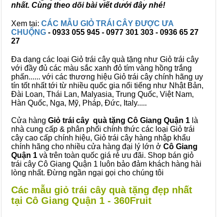
nhất. Cùng theo dõi bài viết dưới đây nhé!
Xem tại:
CÁC MẪU GIỎ TRÁI CÂY ĐƯỢC ƯA
CHUỘNG
- 0933 055 945 - 0977 301 303 - 0936 65 27
27
Đa dạng các loại Giỏ trái cây quà tặng như Giỏ trái cây
với đầy đủ các màu sắc xanh đỏ tím vàng hồng trắng
phấn...... với các thương hiệu Giỏ trái cây chính hãng uy
tín tốt nhất tới từ nhiều quốc gia nổi tiếng như Nhật Bản,
Đài Loan, Thái Lan, Malyasia, Trung Quốc, Việt Nam,
Hàn Quốc, Nga, Mỹ, Pháp, Đức, Italy.....
Cửa hàng
Giỏ trái cây quà tặng Cô Giang Quận 1
là
nhà cung cấp & phân phối chính thức các loại Giỏ trái
cây cao cấp chính hiệu, Giỏ trái cây hàng nhập khẩu
chính hãng cho nhiều cửa hàng đại lý lớn ở
Cô Giang
Quận 1
và trên toàn quốc giá rẻ ưu đãi. Shop bán giỏ
trái cây Cô Giang Quận 1 luôn bảo đảm khách hàng hài
lòng nhất. Đừng ngần ngại gọi cho chúng tôi
Các mẫu giỏ trái cây quà tặng đẹp nhất
tại Cô Giang Quận 1 - 360Fruit