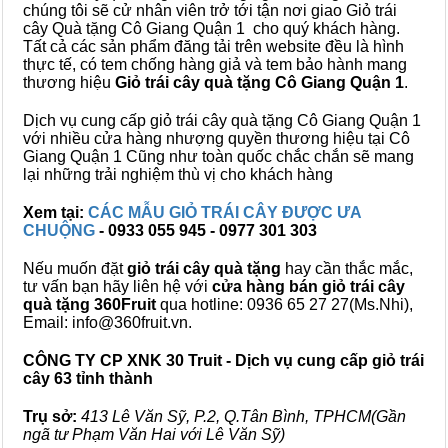
chúng tôi sẽ cử nhân viên trở tới tận nơi giao Giỏ trái
cây Quà tặng Cô Giang Quận 1 cho quý khách hàng.
Tất cả các sản phẩm đăng tải trên website đều là hình
thực tế, có tem chống hàng giả và tem bảo hành mang
thương hiệu
Giỏ trái cây quà tặng Cô Giang Quận 1
.
Dịch vụ cung cấp giỏ trái cây quà tặng Cô Giang Quận 1
với nhiều cửa hàng nhượng quyền thương hiệu tại Cô
Giang Quận 1 Cũng như toàn quốc chắc chắn sẽ mang
lại những trải nghiệm thù vị cho khách hàng
Xem tại:
CÁC MẪU GIỎ TRÁI CÂY ĐƯỢC ƯA
CHUỘNG
- 0933 055 945 - 0977 301 303
Nếu muốn đặt
giỏ trái cây quà tặng
hay cần thắc mắc,
tư vấn bạn hãy liên hệ với
cửa hàng bán
giỏ trái cây
quà tặng
360Fruit
qua hotline: 0936 65 27 27(Ms.Nhi),
Email: info@360fruit.vn.
CÔNG TY CP XNK 30 Truit - Dịch vụ cung cấp giỏ trái
cây 63 tỉnh thành
Trụ sở:
413 Lê Văn Sỹ, P.2, Q.Tân Bình, TPHCM(Gần
ngã tư Phạm Văn Hai với Lê Văn Sỹ)