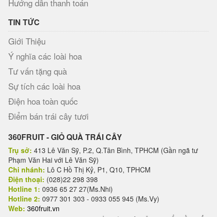
Hướng dẫn thanh toán
TIN TỨC
Giới Thiệu
Ý nghĩa các loài hoa
Tư vấn tặng quà
Sự tích các loài hoa
Điện hoa toàn quốc
Điểm bán trái cây tươi
360FRUIT - GIỎ QUÀ TRÁI CÂY
Trụ sở:
413 Lê Văn Sỹ, P.2, Q.Tân Bình, TPHCM (Gần ngã tư
Phạm Văn Hai với Lê Văn Sỹ)
Chi nhánh:
Lô C Hồ Thị Kỷ, P1, Q10, TPHCM
Điện thoại:
(028)22 298 398
Hotline 1:
0936 65 27 27(Ms.Nhi)
Hotline 2:
0977 301 303 - 0933 055 945 (Ms.Vy)
Web:
360fruit.vn