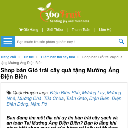
Giỏ Hàng
|
Giới Thiệu
|
Thanh Toán
|
Liên Hệ
Trang chủ
Tin tức
Điểm bán trái cây tươi
Shop bán Giỏ trái cây quà
tặng Mường Ảng Điện Biên
Shop bán Giỏ trái cây quà tặng Mường Ảng
Điện Biên
Quận/Huyện tags:
Điện Biên Phủ
,
Mường Lay
,
Mường
Nhé
,
Mường Chà
,
Tủa Chùa
,
Tuần Giáo
,
Điện Biên
,
Điện
Biên Đông
,
Nậm Pồ
Bạn đang tìm một địa chỉ uy tín bán trái cây sạch và
an toàn Tại Mường Ảng Điện Biên? Bạn lo lắng khi