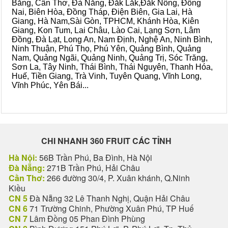
Bằng, Cần Thơ, Đà Nẵng, Đắk Lắk,Đắk Nông, Đồng
Nai, Biên Hòa, Đồng Tháp, Điện Biên, Gia Lai, Hà
Giang, Hà Nam,Sài Gòn, TPHCM, Khánh Hòa, Kiên
Giang, Kon Tum, Lai Châu, Lào Cai, Lạng Sơn, Lâm
Đồng, Đà Lạt, Long An, Nam Định, Nghệ An, Ninh Bình,
Ninh Thuận, Phú Thọ, Phú Yên, Quảng Bình, Quảng
Nam, Quảng Ngãi, Quảng Ninh, Quảng Trị, Sóc Trăng,
Sơn La, Tây Ninh, Thái Bình, Thái Nguyên, Thanh Hóa,
Huế, Tiền Giang, Trà Vinh, Tuyên Quang, Vĩnh Long,
Vĩnh Phúc, Yên Bái...
CHI NHANH 360 FRUIT CÁC TỈNH
Hà Nội:
56B Trần Phú, Ba Đình, Hà Nội
Đà Nẵng:
271B Trần Phú, Hải Châu
Cần Thơ:
266 đường 30/4, P. Xuân khánh, Q.Ninh
Kiều
CN 5
Đà Nẵng 32 Lê Thanh Nghị, Quận Hải Châu
CN 6
71 Trường Chinh, Phường Xuân Phú, TP Huế
CN 7
Lâm Đồng 05 Phan Đình Phùng