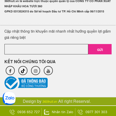
360fruit.vn là website trực thuộc quyền quản lý của CÔNG TY CỔ PHẦN XUẤT
NHẬP KHẨU HOA TƯƠI 360
GPKD 0313524315 do Sở kế hoạch Đầu tư TP. Hồ Chí Minh cấp 06/11/2015
Cập nhật thông tin khuyến mãi nhanh nhất hưởng quyền lợi giảm
giá riêng biệt
GỬI
KẾT NỐI CHÚNG TÔI QUA
Design by
All right Reserval.
360fruit.vn
0936 652 727
Nhắn tin Zalo
0977 301 303