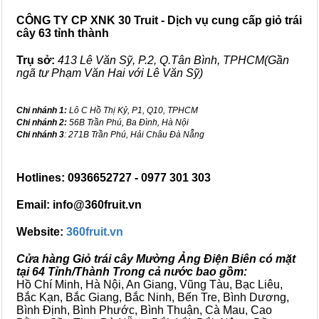
CÔNG TY CP XNK 30 Truit - Dịch vụ cung cấp giỏ trái
cây 63 tỉnh thành
Trụ sở:
413 Lê Văn Sỹ, P.2, Q.Tân Bình, TPHCM(Gần
ngã tư Phạm Văn Hai với Lê Văn Sỹ)
Chi nhánh 1:
Lô C Hồ Thị Kỷ, P1, Q10, TPHCM
Chi nhánh 2:
56B Trần Phú, Ba Đình, Hà Nội
Chi nhánh 3
: 271B Trần Phú, Hải Châu Đà Nẵng
Hotlines: 0936652727 - 0977 301 303
Email: info@360fruit.vn
Website:
360fruit.vn
Cửa hàng Giỏ trái cây Mường Ảng Điện Biên có mặt
tại 64 Tỉnh/Thành Trong cả nước bao gồm:
Hồ Chí Minh, Hà Nội, An Giang, Vũng Tàu, Bạc Liêu,
Bắc Kạn, Bắc Giang, Bắc Ninh, Bến Tre, Bình Dương,
Bình Định, Bình Phước, Bình Thuận, Cà Mau, Cao