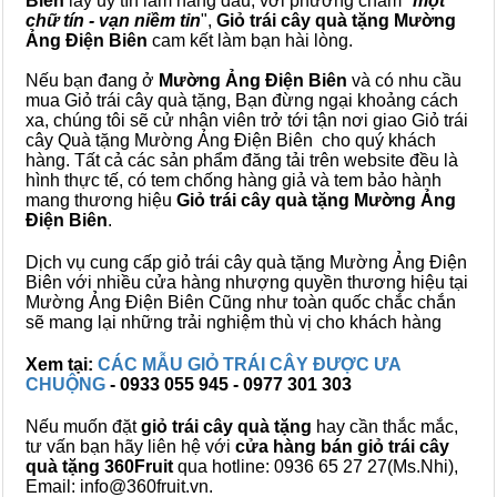
Biên
lấy uy tín làm hàng đầu, với phương châm "
một
chữ tín - vạn niềm tin
",
Giỏ trái cây
quà tặng
Mường
Ảng Điện Biên
cam kết làm bạn hài lòng.
Nếu bạn đang ở
Mường Ảng Điện Biên
và có nhu cầu
mua Giỏ trái cây quà tặng, Bạn đừng ngại khoảng cách
xa, chúng tôi sẽ cử nhân viên trở tới tận nơi giao Giỏ trái
cây Quà tặng Mường Ảng Điện Biên cho quý khách
hàng. Tất cả các sản phẩm đăng tải trên website đều là
hình thực tế, có tem chống hàng giả và tem bảo hành
mang thương hiệu
Giỏ trái cây quà tặng Mường Ảng
Điện Biên
.
Dịch vụ cung cấp giỏ trái cây quà tặng Mường Ảng Điện
Biên với nhiều cửa hàng nhượng quyền thương hiệu tại
Mường Ảng Điện Biên Cũng như toàn quốc chắc chắn
sẽ mang lại những trải nghiệm thù vị cho khách hàng
Xem tại:
CÁC MẪU GIỎ TRÁI CÂY ĐƯỢC ƯA
CHUỘNG
- 0933 055 945 - 0977 301 303
Nếu muốn đặt
giỏ trái cây quà tặng
hay cần thắc mắc,
tư vấn bạn hãy liên hệ với
cửa hàng bán
giỏ trái cây
quà tặng
360Fruit
qua hotline: 0936 65 27 27(Ms.Nhi),
Email: info@360fruit.vn.