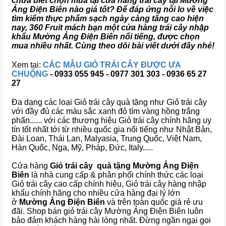
chưa biết chọn mua tại cửa hàng trái cây tại Mường
Ảng Điện Biên nào giá tốt? Để đáp ứng nỗi lo về việc
tìm kiếm thực phẩm sạch ngày càng tăng cao hiện
nay, 360 Fruit mách bạn một cửa hàng trái cây nhập
khẩu Mường Ảng Điện Biên nổi tiếng, được chọn
mua nhiều nhất. Cùng theo dõi bài viết dưới đây nhé!
Xem tại:
CÁC MẪU GIỎ TRÁI CÂY ĐƯỢC ƯA
CHUỘNG
- 0933 055 945 - 0977 301 303 - 0936 65 27
27
Đa dạng các loại Giỏ trái cây quà tặng như Giỏ trái cây
với đầy đủ các màu sắc xanh đỏ tím vàng hồng trắng
phấn...... với các thương hiệu Giỏ trái cây chính hãng uy
tín tốt nhất tới từ nhiều quốc gia nổi tiếng như Nhật Bản,
Đài Loan, Thái Lan, Malyasia, Trung Quốc, Việt Nam,
Hàn Quốc, Nga, Mỹ, Pháp, Đức, Italy.....
Cửa hàng
Giỏ trái cây quà tặng Mường Ảng Điện
Biên
là nhà cung cấp & phân phối chính thức các loại
Giỏ trái cây cao cấp chính hiệu, Giỏ trái cây hàng nhập
khẩu chính hãng cho nhiều cửa hàng đại lý lớn
ở
Mường Ảng Điện Biên
và trên toàn quốc giá rẻ ưu
đãi. Shop bán giỏ trái cây Mường Ảng Điện Biên luôn
bảo đảm khách hàng hài lòng nhất. Đừng ngần ngại gọi