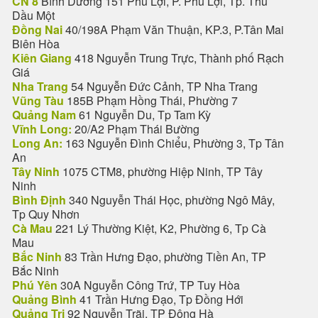
CN 8
Bình Dương 151 Phú Lợi, P. Phú Lợi, Tp. Thủ
Dầu Một
Đồng Nai
40/198A Phạm Văn Thuận, KP.3, P.Tân Mai
Biên Hòa
Kiên Giang
418 Nguyễn Trung Trực, Thành phố Rạch
Giá
Nha Trang
54 Nguyễn Đức Cảnh, TP Nha Trang
Vũng Tàu
185B Phạm Hồng Thái, Phường 7
Quảng Nam
61 Nguyễn Du, Tp Tam Kỳ
Vĩnh Long:
20/A2 Phạm Thái Bường
Long An:
163 Nguyễn Đình Chiểu, Phường 3, Tp Tân
An
Tây Ninh
1075 CTM8, phường Hiệp Ninh, TP Tây
Ninh
Bình Định
340 Nguyễn Thái Học, phường Ngô Mây,
Tp Quy Nhơn
Cà Mau
221 Lý Thường Kiệt, K2, Phường 6, Tp Cà
Mau
Bắc Ninh
83 Trần Hưng Đạo, phường Tiền An, TP
Bắc Ninh
Phú Yên
30A Nguyễn Công Trứ, TP Tuy Hòa
Quảng Bình
41 Trần Hưng Đạo, Tp Đồng Hới
Quảng Trị
92 Nguyễn Trãi, TP Đông Hà