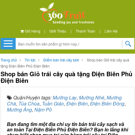
Giỏ Hàng
|
Giới Thiệu
|
Thanh Toán
|
Liên Hệ
Trang chủ
Tin tức
Điểm bán trái cây tươi
Shop bán Giỏ trái cây quà
tặng Điện Biên Phủ Điện Biên
Shop bán Giỏ trái cây quà tặng Điện Biên Phủ
Điện Biên
Quận/Huyện tags:
Mường Lay
,
Mường Nhé
,
Mường
Chà
,
Tủa Chùa
,
Tuần Giáo
,
Điện Biên
,
Điện Biên Đông
,
Mường Ảng
,
Nậm Pồ
Bạn đang tìm một địa chỉ uy tín bán trái cây sạch và
an toàn Tại Điện Biên Phủ Điện Biên? Bạn lo lắng khi