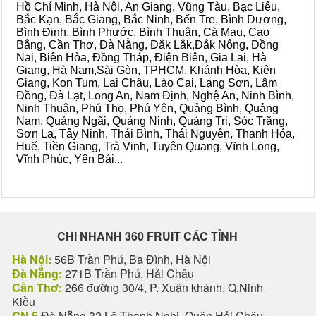
Hồ Chí Minh, Hà Nội, An Giang, Vũng Tàu, Bạc Liêu,
Bắc Kạn, Bắc Giang, Bắc Ninh, Bến Tre, Bình Dương,
Bình Định, Bình Phước, Bình Thuận, Cà Mau, Cao
Bằng, Cần Thơ, Đà Nẵng, Đắk Lắk,Đắk Nông, Đồng
Nai, Biên Hòa, Đồng Tháp, Điện Biên, Gia Lai, Hà
Giang, Hà Nam,Sài Gòn, TPHCM, Khánh Hòa, Kiên
Giang, Kon Tum, Lai Châu, Lào Cai, Lạng Sơn, Lâm
Đồng, Đà Lạt, Long An, Nam Định, Nghệ An, Ninh Bình,
Ninh Thuận, Phú Thọ, Phú Yên, Quảng Bình, Quảng
Nam, Quảng Ngãi, Quảng Ninh, Quảng Trị, Sóc Trăng,
Sơn La, Tây Ninh, Thái Bình, Thái Nguyên, Thanh Hóa,
Huế, Tiền Giang, Trà Vinh, Tuyên Quang, Vĩnh Long,
Vĩnh Phúc, Yên Bái...
CHI NHANH 360 FRUIT CÁC TỈNH
Hà Nội:
56B Trần Phú, Ba Đình, Hà Nội
Đà Nẵng:
271B Trần Phú, Hải Châu
Cần Thơ:
266 đường 30/4, P. Xuân khánh, Q.Ninh
Kiều
CN 5
Đà Nẵng 32 Lê Thanh Nghị, Quận Hải Châu