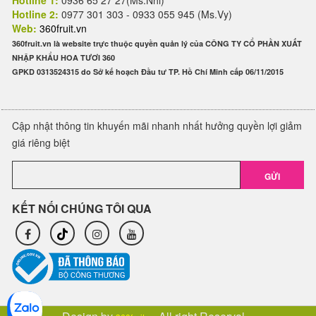
Hotline 1:
0936 65 27 27(Ms.Nhi)
Hotline 2:
0977 301 303 - 0933 055 945 (Ms.Vy)
Web:
360fruit.vn
360fruit.vn là website trực thuộc quyền quản lý của CÔNG TY CỔ PHẦN XUẤT
NHẬP KHẨU HOA TƯƠI 360
GPKD 0313524315 do Sở kế hoạch Đầu tư TP. Hồ Chí Minh cấp 06/11/2015
Cập nhật thông tin khuyến mãi nhanh nhất hưởng quyền lợi giảm
giá riêng biệt
GỬI
KẾT NỐI CHÚNG TÔI QUA