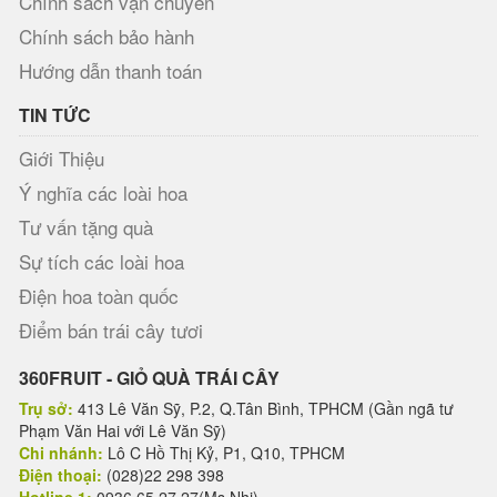
Chính sách vận chuyển
Chính sách bảo hành
Hướng dẫn thanh toán
TIN TỨC
Giới Thiệu
Ý nghĩa các loài hoa
Tư vấn tặng quà
Sự tích các loài hoa
Điện hoa toàn quốc
Điểm bán trái cây tươi
360FRUIT - GIỎ QUÀ TRÁI CÂY
Trụ sở:
413 Lê Văn Sỹ, P.2, Q.Tân Bình, TPHCM (Gần ngã tư
Phạm Văn Hai với Lê Văn Sỹ)
Chi nhánh:
Lô C Hồ Thị Kỷ, P1, Q10, TPHCM
Điện thoại:
(028)22 298 398