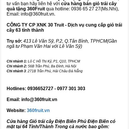
tư vấn bạn hãy liên hệ với
cửa hàng bán
giỏ trái cây
quà tặng
360Fruit
qua hotline: 0936 65 27 27(Ms.Nhi),
Email: info@360fruit.vn.
CÔNG TY CP XNK 30 Truit - Dịch vụ cung cấp giỏ trái
cây 63 tỉnh thành
Trụ sở:
413 Lê Văn Sỹ, P.2, Q.Tân Bình, TPHCM(Gần
ngã tư Phạm Văn Hai với Lê Văn Sỹ)
Chi nhánh 1:
Lô C Hồ Thị Kỷ, P1, Q10, TPHCM
Chi nhánh 2:
56B Trần Phú, Ba Đình, Hà Nội
Chi nhánh 3
: 271B Trần Phú, Hải Châu Đà Nẵng
Hotlines: 0936652727 - 0977 301 303
Email: info@360fruit.vn
Website:
360fruit.vn
Cửa hàng Giỏ trái cây Điện Biên Phủ Điện Biên có
mặt tại 64 Tỉnh/Thành Trong cả nước bao gồm: