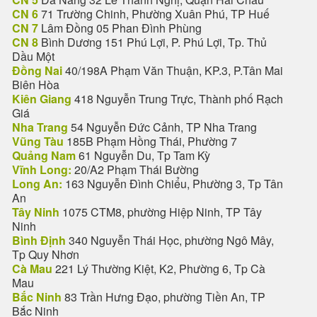
CN 6
71 Trường Chinh, Phường Xuân Phú, TP Huế
CN 7
Lâm Đồng 05 Phan Đình Phùng
CN 8
Bình Dương 151 Phú Lợi, P. Phú Lợi, Tp. Thủ
Dầu Một
Đồng Nai
40/198A Phạm Văn Thuận, KP.3, P.Tân Mai
Biên Hòa
Kiên Giang
418 Nguyễn Trung Trực, Thành phố Rạch
Giá
Nha Trang
54 Nguyễn Đức Cảnh, TP Nha Trang
Vũng Tàu
185B Phạm Hồng Thái, Phường 7
Quảng Nam
61 Nguyễn Du, Tp Tam Kỳ
Vĩnh Long:
20/A2 Phạm Thái Bường
Long An:
163 Nguyễn Đình Chiểu, Phường 3, Tp Tân
An
Tây Ninh
1075 CTM8, phường Hiệp Ninh, TP Tây
Ninh
Bình Định
340 Nguyễn Thái Học, phường Ngô Mây,
Tp Quy Nhơn
Cà Mau
221 Lý Thường Kiệt, K2, Phường 6, Tp Cà
Mau
Bắc Ninh
83 Trần Hưng Đạo, phường Tiền An, TP
Bắc Ninh