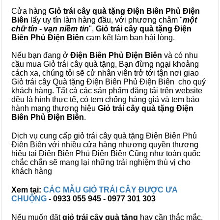
Cửa hàng
Giỏ trái cây quà tặng Điện Biên Phủ Điện
Biên
lấy uy tín làm hàng đầu, với phương châm "
một
chữ tín - vạn niềm tin
",
Giỏ trái cây
quà tặng
Điện
Biên Phủ Điện Biên
cam kết làm bạn hài lòng.
Nếu bạn đang ở
Điện Biên Phủ Điện Biên
và có nhu
cầu mua Giỏ trái cây quà tặng, Bạn đừng ngại khoảng
cách xa, chúng tôi sẽ cử nhân viên trở tới tận nơi giao
Giỏ trái cây Quà tặng Điện Biên Phủ Điện Biên cho quý
khách hàng. Tất cả các sản phẩm đăng tải trên website
đều là hình thực tế, có tem chống hàng giả và tem bảo
hành mang thương hiệu
Giỏ trái cây quà tặng Điện
Biên Phủ Điện Biên
.
Dịch vụ cung cấp giỏ trái cây quà tặng Điện Biên Phủ
Điện Biên với nhiều cửa hàng nhượng quyền thương
hiệu tại Điện Biên Phủ Điện Biên Cũng như toàn quốc
chắc chắn sẽ mang lại những trải nghiệm thù vị cho
khách hàng
Xem tại:
CÁC MẪU GIỎ TRÁI CÂY ĐƯỢC ƯA
CHUỘNG
- 0933 055 945 - 0977 301 303
Nếu muốn đặt
giỏ trái cây quà tặng
hay cần thắc mắc,