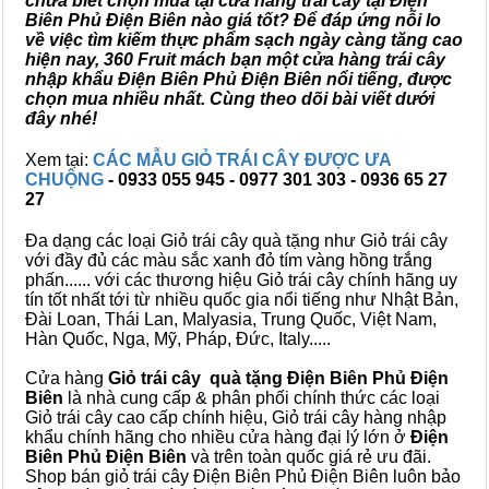
chưa biết chọn mua tại cửa hàng trái cây tại Điện
Biên Phủ Điện Biên nào giá tốt? Để đáp ứng nỗi lo
về việc tìm kiếm thực phẩm sạch ngày càng tăng cao
hiện nay, 360 Fruit mách bạn một cửa hàng trái cây
nhập khẩu Điện Biên Phủ Điện Biên nổi tiếng, được
chọn mua nhiều nhất. Cùng theo dõi bài viết dưới
đây nhé!
Xem tại:
CÁC MẪU GIỎ TRÁI CÂY ĐƯỢC ƯA
CHUỘNG
- 0933 055 945 - 0977 301 303 - 0936 65 27
27
Đa dạng các loại Giỏ trái cây quà tặng như Giỏ trái cây
với đầy đủ các màu sắc xanh đỏ tím vàng hồng trắng
phấn...... với các thương hiệu Giỏ trái cây chính hãng uy
tín tốt nhất tới từ nhiều quốc gia nổi tiếng như Nhật Bản,
Đài Loan, Thái Lan, Malyasia, Trung Quốc, Việt Nam,
Hàn Quốc, Nga, Mỹ, Pháp, Đức, Italy.....
Cửa hàng
Giỏ trái cây quà tặng Điện Biên Phủ Điện
Biên
là nhà cung cấp & phân phối chính thức các loại
Giỏ trái cây cao cấp chính hiệu, Giỏ trái cây hàng nhập
khẩu chính hãng cho nhiều cửa hàng đại lý lớn ở
Điện
Biên Phủ Điện Biên
và trên toàn quốc giá rẻ ưu đãi.
Shop bán giỏ trái cây Điện Biên Phủ Điện Biên luôn bảo