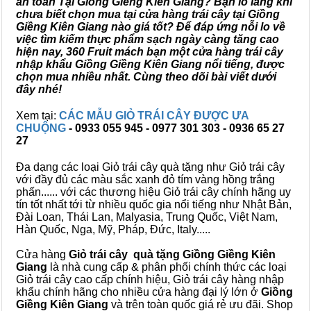
an toàn Tại Giồng Giềng Kiên Giang? Bạn lo lắng khi
chưa biết chọn mua tại cửa hàng trái cây tại Giồng
Giềng Kiên Giang nào giá tốt? Để đáp ứng nỗi lo về
việc tìm kiếm thực phẩm sạch ngày càng tăng cao
hiện nay, 360 Fruit mách bạn một cửa hàng trái cây
nhập khẩu Giồng Giềng Kiên Giang nổi tiếng, được
chọn mua nhiều nhất. Cùng theo dõi bài viết dưới
đây nhé!
Xem tại:
CÁC MẪU GIỎ TRÁI CÂY ĐƯỢC ƯA
CHUỘNG
- 0933 055 945 - 0977 301 303 - 0936 65 27
27
Đa dạng các loại Giỏ trái cây quà tặng như Giỏ trái cây
với đầy đủ các màu sắc xanh đỏ tím vàng hồng trắng
phấn...... với các thương hiệu Giỏ trái cây chính hãng uy
tín tốt nhất tới từ nhiều quốc gia nổi tiếng như Nhật Bản,
Đài Loan, Thái Lan, Malyasia, Trung Quốc, Việt Nam,
Hàn Quốc, Nga, Mỹ, Pháp, Đức, Italy.....
Cửa hàng
Giỏ trái cây quà tặng Giồng Giềng Kiên
Giang
là nhà cung cấp & phân phối chính thức các loại
Giỏ trái cây cao cấp chính hiệu, Giỏ trái cây hàng nhập
khẩu chính hãng cho nhiều cửa hàng đại lý lớn ở
Giồng
Giềng Kiên Giang
và trên toàn quốc giá rẻ ưu đãi. Shop