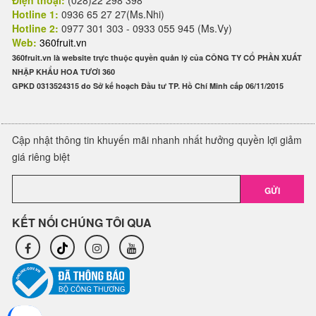
Điện thoại:
(028)22 298 398
Hotline 1:
0936 65 27 27(Ms.Nhi)
Hotline 2:
0977 301 303 - 0933 055 945 (Ms.Vy)
Web:
360fruit.vn
360fruit.vn là website trực thuộc quyền quản lý của CÔNG TY CỔ PHẦN XUẤT
NHẬP KHẨU HOA TƯƠI 360
GPKD 0313524315 do Sở kế hoạch Đầu tư TP. Hồ Chí Minh cấp 06/11/2015
Cập nhật thông tin khuyến mãi nhanh nhất hưởng quyền lợi giảm
giá riêng biệt
GỬI
KẾT NỐI CHÚNG TÔI QUA