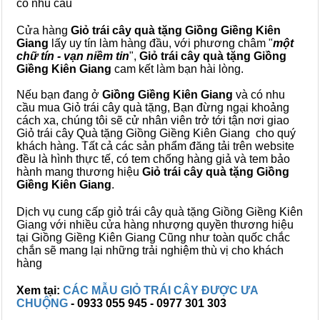
có nhu cầu
Cửa hàng
Giỏ trái cây quà tặng Giồng Giềng Kiên
Giang
lấy uy tín làm hàng đầu, với phương châm "
một
chữ tín - vạn niềm tin
",
Giỏ trái cây
quà tặng
Giồng
Giềng Kiên Giang
cam kết làm bạn hài lòng.
Nếu bạn đang ở
Giồng Giềng Kiên Giang
và có nhu
cầu mua Giỏ trái cây quà tặng, Bạn đừng ngại khoảng
cách xa, chúng tôi sẽ cử nhân viên trở tới tận nơi giao
Giỏ trái cây Quà tặng Giồng Giềng Kiên Giang cho quý
khách hàng. Tất cả các sản phẩm đăng tải trên website
đều là hình thực tế, có tem chống hàng giả và tem bảo
hành mang thương hiệu
Giỏ trái cây quà tặng Giồng
Giềng Kiên Giang
.
Dịch vụ cung cấp giỏ trái cây quà tặng Giồng Giềng Kiên
Giang với nhiều cửa hàng nhượng quyền thương hiệu
tại Giồng Giềng Kiên Giang Cũng như toàn quốc chắc
chắn sẽ mang lại những trải nghiệm thù vị cho khách
hàng
Xem tại:
CÁC MẪU GIỎ TRÁI CÂY ĐƯỢC ƯA
CHUỘNG
- 0933 055 945 - 0977 301 303