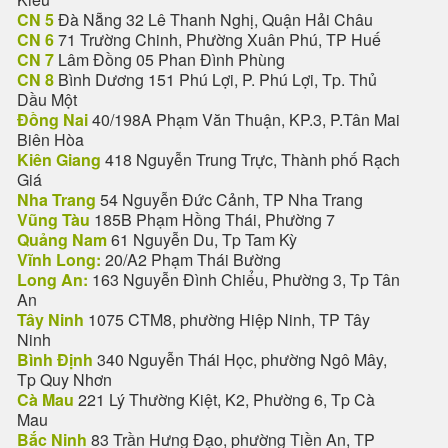
CN 5
Đà Nẵng 32 Lê Thanh Nghị, Quận Hải Châu
CN 6
71 Trường Chinh, Phường Xuân Phú, TP Huế
CN 7
Lâm Đồng 05 Phan Đình Phùng
CN 8
Bình Dương 151 Phú Lợi, P. Phú Lợi, Tp. Thủ
Dầu Một
Đồng Nai
40/198A Phạm Văn Thuận, KP.3, P.Tân Mai
Biên Hòa
Kiên Giang
418 Nguyễn Trung Trực, Thành phố Rạch
Giá
Nha Trang
54 Nguyễn Đức Cảnh, TP Nha Trang
Vũng Tàu
185B Phạm Hồng Thái, Phường 7
Quảng Nam
61 Nguyễn Du, Tp Tam Kỳ
Vĩnh Long:
20/A2 Phạm Thái Bường
Long An:
163 Nguyễn Đình Chiểu, Phường 3, Tp Tân
An
Tây Ninh
1075 CTM8, phường Hiệp Ninh, TP Tây
Ninh
Bình Định
340 Nguyễn Thái Học, phường Ngô Mây,
Tp Quy Nhơn
Cà Mau
221 Lý Thường Kiệt, K2, Phường 6, Tp Cà
Mau
Bắc Ninh
83 Trần Hưng Đạo, phường Tiền An, TP