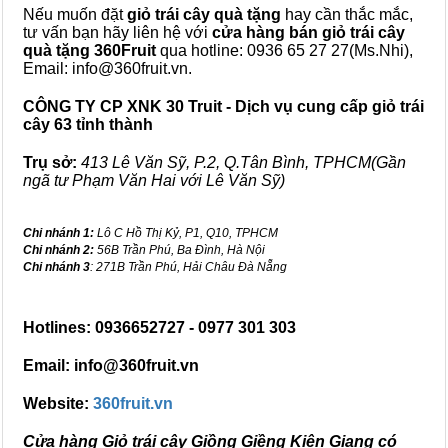
Nếu muốn đặt
giỏ trái cây quà tặng
hay cần thắc mắc,
tư vấn bạn hãy liên hệ với
cửa hàng bán
giỏ trái cây
quà tặng
360Fruit
qua hotline: 0936 65 27 27(Ms.Nhi),
Email: info@360fruit.vn.
CÔNG TY CP XNK 30 Truit - Dịch vụ cung cấp giỏ trái
cây 63 tỉnh thành
Trụ sở:
413 Lê Văn Sỹ, P.2, Q.Tân Bình, TPHCM(Gần
ngã tư Phạm Văn Hai với Lê Văn Sỹ)
Chi nhánh 1:
Lô C Hồ Thị Kỷ, P1, Q10, TPHCM
Chi nhánh 2:
56B Trần Phú, Ba Đình, Hà Nội
Chi nhánh 3
: 271B Trần Phú, Hải Châu Đà Nẵng
Hotlines: 0936652727 - 0977 301 303
Email: info@360fruit.vn
Website:
360fruit.vn
Cửa hàng Giỏ trái cây Giồng Giềng Kiên Giang có