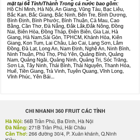
mặt tại 64 Tỉnh/Thành Trong cả nước bao gồm:
Hồ Chí Minh, Hà Nội, An Giang, Vũng Tàu, Bạc Liêu,
Bắc Kạn, Bắc Giang, Bắc Ninh, Bến Tre, Bình Dương,
Bình Định, Bình Phước, Bình Thuận, Cà Mau, Cao
Bằng, Cần Thơ, Đà Nẵng, Đắk Lắk,Đắk Nông, Đồng
Nai, Biên Hòa, Đồng Tháp, Điện Biên, Gia Lai, Hà
Giang, Hà Nam,Sài Gòn, TPHCM, Khánh Hòa, Kiên
Giang, Kon Tum, Lai Châu, Lào Cai, Lạng Sơn, Lâm
Đồng, Đà Lạt, Long An, Nam Định, Nghệ An, Ninh Bình,
Ninh Thuận, Phú Thọ, Phú Yên, Quảng Bình, Quảng
Nam, Quảng Ngãi, Quảng Ninh, Quảng Trị, Sóc Trăng,
Sơn La, Tây Ninh, Thái Bình, Thái Nguyên, Thanh Hóa,
Huế, Tiền Giang, Trà Vinh, Tuyên Quang, Vĩnh Long,
Vĩnh Phúc, Yên Bái...
CHI NHANH 360 FRUIT CÁC TỈNH
Hà Nội:
56B Trần Phú, Ba Đình, Hà Nội
Đà Nẵng:
271B Trần Phú, Hải Châu
Cần Thơ:
266 đường 30/4, P. Xuân khánh, Q.Ninh
Kiều