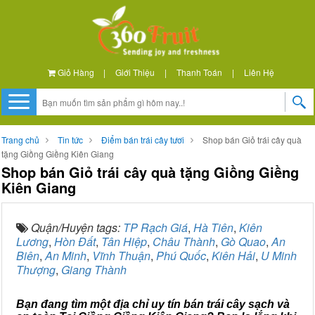
Giỏ Hàng
|
Giới Thiệu
|
Thanh Toán
|
Liên Hệ
Trang chủ
Tin tức
Điểm bán trái cây tươi
Shop bán Giỏ trái cây quà
tặng Giồng Giềng Kiên Giang
Shop bán Giỏ trái cây quà tặng Giồng Giềng
Kiên Giang
Quận/Huyện tags:
TP Rạch Giá
,
Hà Tiên
,
Kiên
Lương
,
Hòn Đất
,
Tân Hiệp
,
Châu Thành
,
Gò Quao
,
An
Biên
,
An Minh
,
Vĩnh Thuận
,
Phú Quốc
,
Kiên Hải
,
U Minh
Thượng
,
Giang Thành
Bạn đang tìm một địa chỉ uy tín bán trái cây sạch và