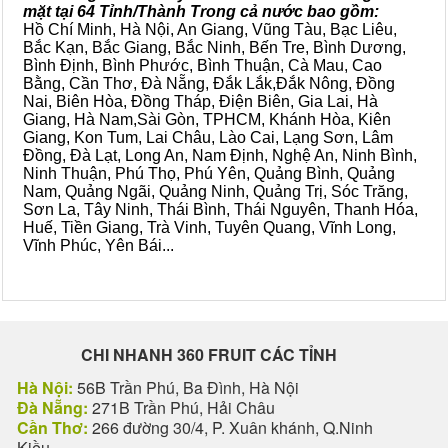
mặt tại 64 Tỉnh/Thành Trong cả nước bao gồm:
Hồ Chí Minh, Hà Nội, An Giang, Vũng Tàu, Bạc Liêu,
Bắc Kạn, Bắc Giang, Bắc Ninh, Bến Tre, Bình Dương,
Bình Định, Bình Phước, Bình Thuận, Cà Mau, Cao
Bằng, Cần Thơ, Đà Nẵng, Đắk Lắk,Đắk Nông, Đồng
Nai, Biên Hòa, Đồng Tháp, Điện Biên, Gia Lai, Hà
Giang, Hà Nam,Sài Gòn, TPHCM, Khánh Hòa, Kiên
Giang, Kon Tum, Lai Châu, Lào Cai, Lạng Sơn, Lâm
Đồng, Đà Lạt, Long An, Nam Định, Nghệ An, Ninh Bình,
Ninh Thuận, Phú Thọ, Phú Yên, Quảng Bình, Quảng
Nam, Quảng Ngãi, Quảng Ninh, Quảng Trị, Sóc Trăng,
Sơn La, Tây Ninh, Thái Bình, Thái Nguyên, Thanh Hóa,
Huế, Tiền Giang, Trà Vinh, Tuyên Quang, Vĩnh Long,
Vĩnh Phúc, Yên Bái...
CHI NHANH 360 FRUIT CÁC TỈNH
Hà Nội:
56B Trần Phú, Ba Đình, Hà Nội
Đà Nẵng:
271B Trần Phú, Hải Châu
Cần Thơ:
266 đường 30/4, P. Xuân khánh, Q.Ninh
Kiều