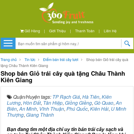
Giỏ Hàng
|
Giới Thiệu
|
Thanh Toán
|
Liên Hệ
Trang chủ
Tin tức
Điểm bán trái cây tươi
Shop bán Giỏ trái cây quà
tặng Châu Thành Kiên Giang
Shop bán Giỏ trái cây quà tặng Châu Thành
Kiên Giang
Quận/Huyện tags:
TP Rạch Giá
,
Hà Tiên
,
Kiên
Lương
,
Hòn Đất
,
Tân Hiệp
,
Giồng Giềng
,
Gò Quao
,
An
Biên
,
An Minh
,
Vĩnh Thuận
,
Phú Quốc
,
Kiên Hải
,
U Minh
Thượng
,
Giang Thành
Bạn đang tìm một địa chỉ uy tín bán trái cây sạch và