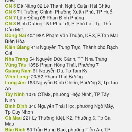
CN 5
Đà Nẵng 32 Lê Thanh Nghị, Quận Hải Châu
CN 6
71 Trường Chinh, Phường Xuân Phú, TP Huế
CN 7
Lâm Đồng 05 Phan Đình Phùng
CN 8
Bình Dương 151 Phú Lợi, P. Phú Lợi, Tp. Thủ
Dầu Một
Đồng Nai
40/198A Phạm Văn Thuận, KP.3, P.Tân Mai
Biên Hòa
Kiên Giang
418 Nguyễn Trung Trực, Thành phố Rạch
Giá
Nha Trang
54 Nguyễn Đức Cảnh, TP Nha Trang
Vũng Tàu
185B Phạm Hồng Thái, Phường 7
Quảng Nam
61 Nguyễn Du, Tp Tam Kỳ
Vĩnh Long:
20/A2 Phạm Thái Bường
Long An:
163 Nguyễn Đình Chiểu, Phường 3, Tp Tân
An
Tây Ninh
1075 CTM8, phường Hiệp Ninh, TP Tây
Ninh
Bình Định
340 Nguyễn Thái Học, phường Ngô Mây,
Tp Quy Nhơn
Cà Mau
221 Lý Thường Kiệt, K2, Phường 6, Tp Cà
Mau
Bắc Ninh
83 Trần Hưng Đạo, phường Tiền An, TP