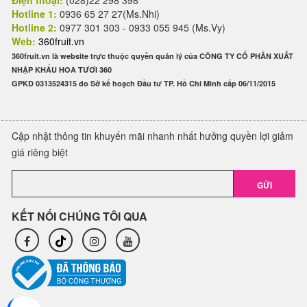
Điện thoại:
(028)22 298 398
Hotline 1:
0936 65 27 27(Ms.Nhi)
Hotline 2:
0977 301 303 - 0933 055 945 (Ms.Vy)
Web:
360fruit.vn
360fruit.vn là website trực thuộc quyền quản lý của CÔNG TY CỔ PHẦN XUẤT
NHẬP KHẨU HOA TƯƠI 360
GPKD 0313524315 do Sở kế hoạch Đầu tư TP. Hồ Chí Minh cấp 06/11/2015
Cập nhật thông tin khuyến mãi nhanh nhất hưởng quyền lợi giảm
giá riêng biệt
GỬI
KẾT NỐI CHÚNG TÔI QUA