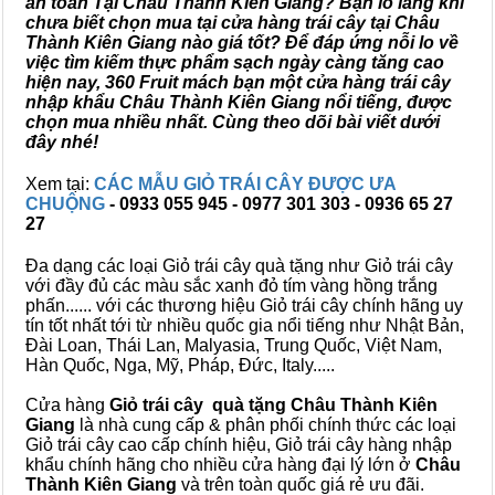
an toàn Tại Châu Thành Kiên Giang? Bạn lo lắng khi
chưa biết chọn mua tại cửa hàng trái cây tại Châu
Thành Kiên Giang nào giá tốt? Để đáp ứng nỗi lo về
việc tìm kiếm thực phẩm sạch ngày càng tăng cao
hiện nay, 360 Fruit mách bạn một cửa hàng trái cây
nhập khẩu Châu Thành Kiên Giang nổi tiếng, được
chọn mua nhiều nhất. Cùng theo dõi bài viết dưới
đây nhé!
Xem tại:
CÁC MẪU GIỎ TRÁI CÂY ĐƯỢC ƯA
CHUỘNG
- 0933 055 945 - 0977 301 303 - 0936 65 27
27
Đa dạng các loại Giỏ trái cây quà tặng như Giỏ trái cây
với đầy đủ các màu sắc xanh đỏ tím vàng hồng trắng
phấn...... với các thương hiệu Giỏ trái cây chính hãng uy
tín tốt nhất tới từ nhiều quốc gia nổi tiếng như Nhật Bản,
Đài Loan, Thái Lan, Malyasia, Trung Quốc, Việt Nam,
Hàn Quốc, Nga, Mỹ, Pháp, Đức, Italy.....
Cửa hàng
Giỏ trái cây quà tặng Châu Thành Kiên
Giang
là nhà cung cấp & phân phối chính thức các loại
Giỏ trái cây cao cấp chính hiệu, Giỏ trái cây hàng nhập
khẩu chính hãng cho nhiều cửa hàng đại lý lớn ở
Châu
Thành Kiên Giang
và trên toàn quốc giá rẻ ưu đãi.