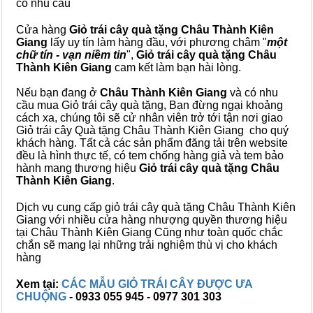
có nhu cầu
Cửa hàng
Giỏ trái cây quà tặng Châu Thành Kiên
Giang
lấy uy tín làm hàng đầu, với phương châm "
một
chữ tín - vạn niềm tin
",
Giỏ trái cây
quà tặng
Châu
Thành Kiên Giang
cam kết làm bạn hài lòng.
Nếu bạn đang ở
Châu Thành Kiên Giang
và có nhu
cầu mua Giỏ trái cây quà tặng, Bạn đừng ngại khoảng
cách xa, chúng tôi sẽ cử nhân viên trở tới tận nơi giao
Giỏ trái cây Quà tặng Châu Thành Kiên Giang cho quý
khách hàng. Tất cả các sản phẩm đăng tải trên website
đều là hình thực tế, có tem chống hàng giả và tem bảo
hành mang thương hiệu
Giỏ trái cây quà tặng Châu
Thành Kiên Giang
.
Dịch vụ cung cấp giỏ trái cây quà tặng Châu Thành Kiên
Giang với nhiều cửa hàng nhượng quyền thương hiệu
tại Châu Thành Kiên Giang Cũng như toàn quốc chắc
chắn sẽ mang lại những trải nghiệm thù vị cho khách
hàng
Xem tại:
CÁC MẪU GIỎ TRÁI CÂY ĐƯỢC ƯA
CHUỘNG
- 0933 055 945 - 0977 301 303