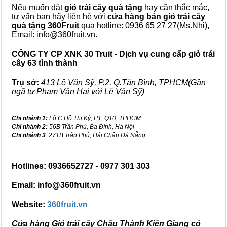
Nếu muốn đặt
giỏ trái cây quà tặng
hay cần thắc mắc,
tư vấn bạn hãy liên hệ với
cửa hàng bán
giỏ trái cây
quà tặng
360Fruit
qua hotline: 0936 65 27 27(Ms.Nhi),
Email: info@360fruit.vn.
CÔNG TY CP XNK 30 Truit - Dịch vụ cung cấp giỏ trái
cây 63 tỉnh thành
Trụ sở:
413 Lê Văn Sỹ, P.2, Q.Tân Bình, TPHCM(Gần
ngã tư Phạm Văn Hai với Lê Văn Sỹ)
Chi nhánh 1:
Lô C Hồ Thị Kỷ, P1, Q10, TPHCM
Chi nhánh 2:
56B Trần Phú, Ba Đình, Hà Nội
Chi nhánh 3
: 271B Trần Phú, Hải Châu Đà Nẵng
Hotlines: 0936652727 - 0977 301 303
Email: info@360fruit.vn
Website:
360fruit.vn
Cửa hàng Giỏ trái cây Châu Thành Kiên Giang có