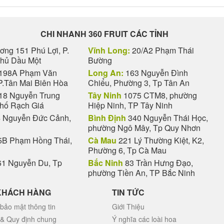
CHI NHANH 360 FRUIT CÁC TỈNH
ng 151 Phú Lợi, P.
Vĩnh Long:
20/A2 Phạm Thái
Thủ Dầu Một
Bường
198A Phạm Văn
Long An:
163 Nguyễn Đình
P.Tân Mai Biên Hòa
Chiểu, Phường 3, Tp Tân An
18 Nguyễn Trung
Tây Ninh
1075 CTM8, phường
phố Rạch Giá
Hiệp Ninh, TP Tây Ninh
 Nguyễn Đức Cảnh,
Bình Định
340 Nguyễn Thái Học,
phường Ngô Mây, Tp Quy Nhơn
B Phạm Hồng Thái,
Cà Mau
221 Lý Thường Kiệt, K2,
Phường 6, Tp Cà Mau
1 Nguyễn Du, Tp
Bắc Ninh
83 Trần Hưng Đạo,
phường Tiền An, TP Bắc Ninh
KHÁCH HÀNG
TIN TỨC
bảo mật thông tin
Giới Thiệu
 & Quy định chung
Ý nghĩa các loài hoa