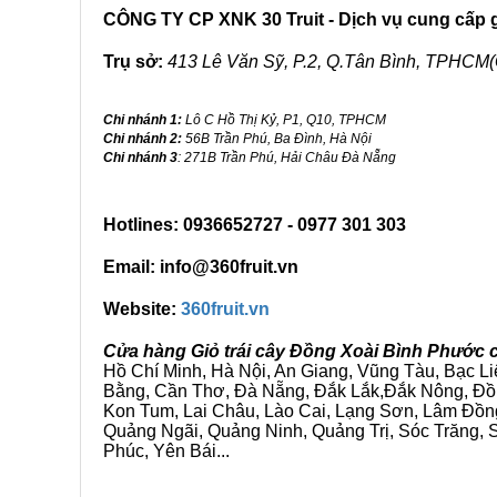
CÔNG TY CP XNK 30 Truit - Dịch vụ cung cấp gi
Trụ sở:
413 Lê Văn Sỹ, P.2, Q.Tân Bình, TPHCM(
Chi nhánh 1:
Lô C Hồ Thị Kỷ, P1, Q10, TPHCM
Chi nhánh 2:
56B Trần Phú, Ba Đình, Hà Nội
Chi nhánh 3
: 271B Trần Phú, Hải Châu Đà Nẵng
Hotlines: 0936652727 - 0977 301 303
Email: info@360fruit.vn
Website:
360fruit.vn
Cửa hàng Giỏ trái cây Đồng Xoài Bình Phước 
Hồ Chí Minh, Hà Nội, An Giang, Vũng Tàu, Bạc L
Bằng, Cần Thơ, Đà Nẵng, Đắk Lắk,Đắk Nông, Đồn
Kon Tum, Lai Châu, Lào Cai, Lạng Sơn, Lâm Đồn
Quảng Ngãi, Quảng Ninh, Quảng Trị, Sóc Trăng, S
Phúc, Yên Bái...