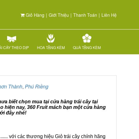
Giỏ Hàng
|
Giới Thiệu
|
Thanh Toán
|
Liên Hệ
I CÂY THEO DỊP
HOA TẶNG KÈM
QUÀ TẶNG KÈM
hơn Thành
,
Phú Riềng
ưa biết chọn mua tại cửa hàng trái cây tại
o hiện nay, 360 Fruit mách bạn một cửa hàng
ới đây nhé!
.... với các thương hiệu Giỏ trái cây chính hãng