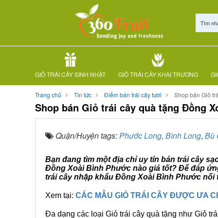
Tìm nh
GIỎ TRÁI CÂY SINH NHẬT
GIỎ TRÁI CÂY KHAI TRƯƠNG
GI
Trang chủ
Tin tức
Điểm bán trái cây tươi
Shop bán Giỏ tr
Shop bán Giỏ trái cây quà tặng Đồng 
Quận/Huyện tags:
Phước Long
,
Bình Long
,
Bù 
Bạn đang tìm một địa chỉ uy tín bán trái cây s
Đồng Xoài Bình Phước nào giá tốt? Để đáp ứng
trái cây nhập khẩu Đồng Xoài Bình Phước nổi t
Xem tại:
CÁC MẪU GIỎ TRÁI CÂY ĐƯỢC ƯA 
Đa dạng các loại Giỏ trái cây quà tặng như Giỏ trá