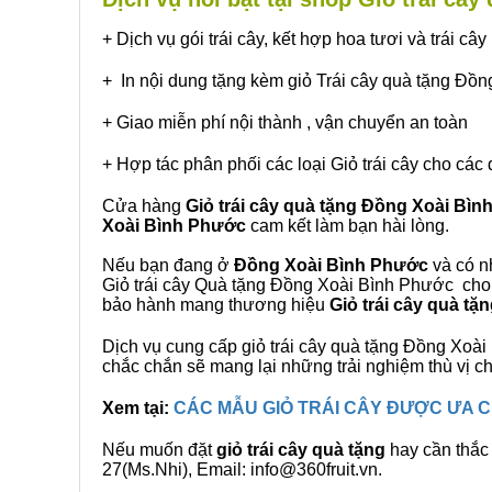
+ Dịch vụ gói trái cây, kết hợp hoa tươi và trái c
+ In nội dung tặng kèm giỏ Trái cây quà tặng Đồ
+ Giao miễn phí nội thành , vận chuyển an toàn
+ Hợp tác phân phối các loại Giỏ trái cây cho các 
Cửa hàng
Giỏ trái cây quà tặng Đồng Xoài Bì
Xoài Bình Phước
cam kết làm bạn hài lòng.
Nếu bạn đang ở
Đồng Xoài Bình Phước
và có nh
Giỏ trái cây Quà tặng Đồng Xoài Bình Phước cho q
bảo hành mang thương hiệu
Giỏ trái cây quà t
Dịch vụ cung cấp giỏ trái cây quà tặng Đồng Xo
chắc chắn sẽ mang lại những trải nghiệm thù vị 
Xem tại:
CÁC MẪU GIỎ TRÁI CÂY ĐƯỢC ƯA
Nếu muốn đặt
giỏ trái cây quà tặng
hay cần thắc 
27(Ms.Nhi), Email: info@360fruit.vn.