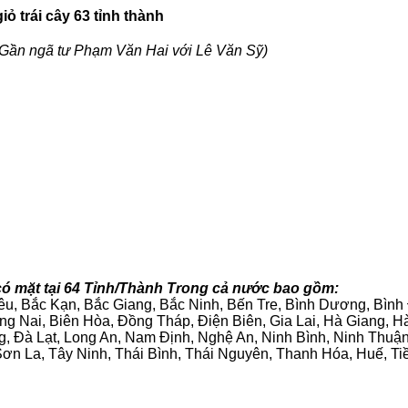
ỏ trái cây 63 tỉnh thành
Gần ngã tư Phạm Văn Hai với Lê Văn Sỹ)
có mặt tại 64 Tỉnh/Thành Trong cả nước bao gồm:
iêu, Bắc Kạn, Bắc Giang, Bắc Ninh, Bến Tre, Bình Dương, Bìn
g Nai, Biên Hòa, Đồng Tháp, Điện Biên, Gia Lai, Hà Giang,
g, Đà Lạt, Long An, Nam Định, Nghệ An, Ninh Bình, Ninh Thuậ
ơn La, Tây Ninh, Thái Bình, Thái Nguyên, Thanh Hóa, Huế, Ti