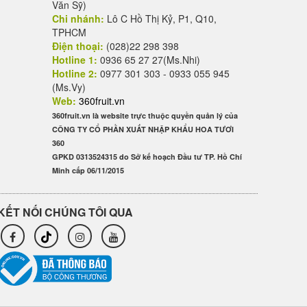
Văn Sỹ)
Chi nhánh:
Lô C Hồ Thị Kỷ, P1, Q10,
TPHCM
Điện thoại:
(028)22 298 398
Hotline 1:
0936 65 27 27(Ms.Nhi)
Hotline 2:
0977 301 303 - 0933 055 945
(Ms.Vy)
Web:
360fruit.vn
360fruit.vn là website trực thuộc quyền quản lý của
CÔNG TY CỔ PHẦN XUẤT NHẬP KHẨU HOA TƯƠI
360
GPKD 0313524315 do Sở kế hoạch Đầu tư TP. Hồ Chí
Minh cấp 06/11/2015
KẾT NỐI CHÚNG TÔI QUA