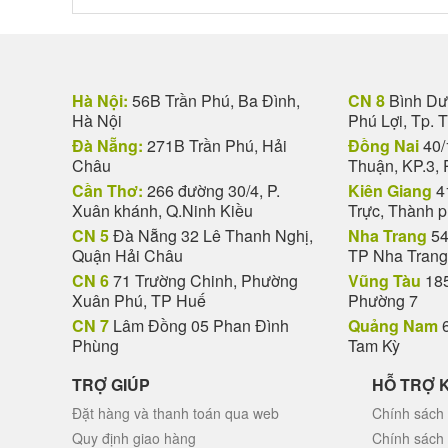
Hà Nội:
56B Trần Phú, Ba Đình,
CN 8
Bình Dươ
Hà Nội
Phú Lợi, Tp. 
Đà Nẵng:
271B Trần Phú, Hải
Đồng Nai
40/
Châu
Thuận, KP.3, 
Cần Thơ:
266 đường 30/4, P.
Kiên Giang
4
Xuân khánh, Q.Ninh Kiều
Trực, Thành 
CN 5
Đà Nẵng 32 Lê Thanh Nghị,
Nha Trang
54
Quận Hải Châu
TP Nha Trang
CN 6
71 Trường Chinh, Phường
Vũng Tàu
185
Xuân Phú, TP Huế
Phường 7
CN 7
Lâm Đồng 05 Phan Đình
Quảng Nam
6
Phùng
Tam Kỳ
TRỢ GIÚP
HỖ TRỢ 
Đặt hàng và thanh toán qua web
Chính sách 
Quy định giao hàng
Chính sách