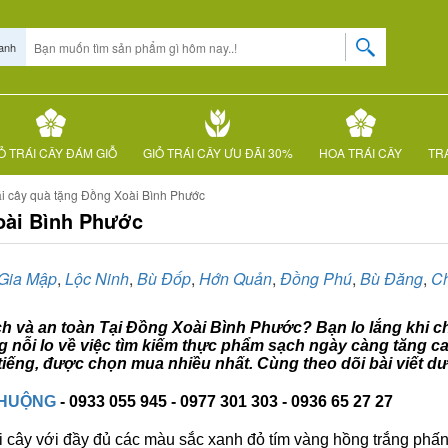
anh
Ỏ TRÁI CÂY ĐÁM GIỖ
GIỎ TRÁI CÂY ƯU ĐÃI 30%
HOA TRÁI CÂY
TRÁ
ái cây quà tặng Đồng Xoài Bình Phước
Xoài Bình Phước
Gia Mập
,
Lộc Ninh
,
Bù Đốp
,
Hớn Quản
,
Đồng Phú
,
Bù Đăng
,
C
ạch và an toàn Tại Đồng Xoài Bình Phước? Bạn lo lắng khi ch
 nỗi lo về việc tìm kiếm thực phẩm sạch ngày càng tăng ca
iếng, được chọn mua nhiều nhất. Cùng theo dõi bài viết dư
CHUỘNG
- 0933 055 945 - 0977 301 303 - 0936 65 27 27
i cây với đầy đủ các màu sắc xanh đỏ tím vàng hồng trắng phấn..