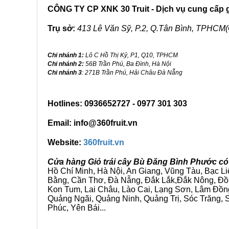
CÔNG TY CP XNK 30 Truit - Dịch vụ cung cấp gi
Trụ sở:
413 Lê Văn Sỹ, P.2, Q.Tân Bình, TPHCM(
Chi nhánh 1:
Lô C Hồ Thị Kỷ, P1, Q10, TPHCM
Chi nhánh 2:
56B Trần Phú, Ba Đình, Hà Nội
Chi nhánh 3
: 271B Trần Phú, Hải Châu Đà Nẵng
Hotlines: 0936652727 - 0977 301 303
Email: info@360fruit.vn
Website:
360fruit.vn
Cửa hàng Giỏ trái cây Bù Đăng Bình Phước có
Hồ Chí Minh, Hà Nội, An Giang, Vũng Tàu, Bạc L
Bằng, Cần Thơ, Đà Nẵng, Đắk Lắk,Đắk Nông, Đồn
Kon Tum, Lai Châu, Lào Cai, Lạng Sơn, Lâm Đồn
Quảng Ngãi, Quảng Ninh, Quảng Trị, Sóc Trăng, S
Phúc, Yên Bái...