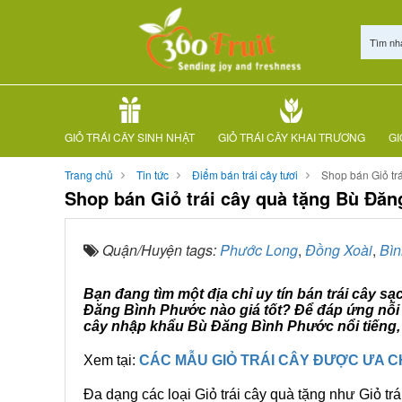
Tìm nh
GIỎ TRÁI CÂY SINH NHẬT
GIỎ TRÁI CÂY KHAI TRƯƠNG
GI
Trang chủ
Tin tức
Điểm bán trái cây tươi
Shop bán Giỏ tr
Shop bán Giỏ trái cây quà tặng Bù Đă
Quận/Huyện tags:
Phước Long
,
Đồng Xoài
,
Bìn
Bạn đang tìm một địa chỉ uy tín bán trái cây s
Đăng Bình Phước nào giá tốt? Để đáp ứng nỗi l
cây nhập khẩu Bù Đăng Bình Phước nổi tiếng, 
Xem tại:
CÁC MẪU GIỎ TRÁI CÂY ĐƯỢC ƯA 
Đa dạng các loại Giỏ trái cây quà tặng như Giỏ trá