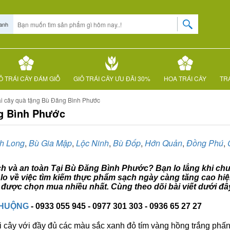
anh
Ỏ TRÁI CÂY ĐÁM GIỖ
GIỎ TRÁI CÂY ƯU ĐÃI 30%
HOA TRÁI CÂY
TRÁ
ái cây quà tặng Bù Đăng Bình Phước
ng Bình Phước
h Long
,
Bù Gia Mập
,
Lộc Ninh
,
Bù Đốp
,
Hớn Quản
,
Đồng Phú
,
ạch và an toàn Tại Bù Đăng Bình Phước? Bạn lo lắng khi chưa
o về việc tìm kiếm thực phẩm sạch ngày càng tăng cao hiện
được chọn mua nhiều nhất. Cùng theo dõi bài viết dưới đâ
CHUỘNG
- 0933 055 945 - 0977 301 303 - 0936 65 27 27
i cây với đầy đủ các màu sắc xanh đỏ tím vàng hồng trắng phấn..