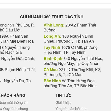
CHI NHANH 360 FRUIT CÁC TỈNH
ng 151 Phú Lợi, P.
Vĩnh Long:
20/A2 Phạm Thái
Thủ Dầu Một
Bường
198A Phạm Văn
Long An:
163 Nguyễn Đình
P.Tân Mai Biên Hòa
Chiểu, Phường 3, Tp Tân An
18 Nguyễn Trung
Tây Ninh
1075 CTM8, phường
phố Rạch Giá
Hiệp Ninh, TP Tây Ninh
 Nguyễn Đức Cảnh,
Bình Định
340 Nguyễn Thái Học,
phường Ngô Mây, Tp Quy Nhơn
B Phạm Hồng Thái,
Cà Mau
221 Lý Thường Kiệt, K2,
Phường 6, Tp Cà Mau
1 Nguyễn Du, Tp
Bắc Ninh
83 Trần Hưng Đạo,
phường Tiền An, TP Bắc Ninh
KHÁCH HÀNG
TIN TỨC
bảo mật thông tin
Giới Thiệu
 & Quy định chung
Ý nghĩa các loài hoa