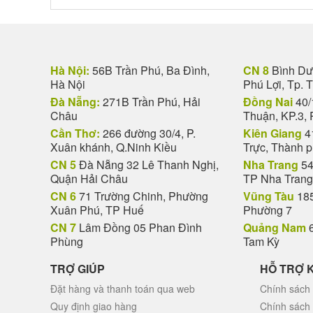
Hà Nội:
56B Trần Phú, Ba Đình,
CN 8
Bình Dươ
Hà Nội
Phú Lợi, Tp. 
Đà Nẵng:
271B Trần Phú, Hải
Đồng Nai
40/
Châu
Thuận, KP.3, 
Cần Thơ:
266 đường 30/4, P.
Kiên Giang
4
Xuân khánh, Q.Ninh Kiều
Trực, Thành 
CN 5
Đà Nẵng 32 Lê Thanh Nghị,
Nha Trang
54
Quận Hải Châu
TP Nha Trang
CN 6
71 Trường Chinh, Phường
Vũng Tàu
185
Xuân Phú, TP Huế
Phường 7
CN 7
Lâm Đồng 05 Phan Đình
Quảng Nam
6
Phùng
Tam Kỳ
TRỢ GIÚP
HỖ TRỢ 
Đặt hàng và thanh toán qua web
Chính sách 
Quy định giao hàng
Chính sách