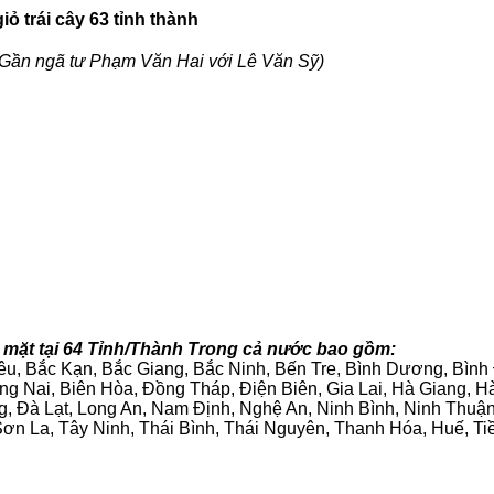
ỏ trái cây 63 tỉnh thành
Gần ngã tư Phạm Văn Hai với Lê Văn Sỹ)
 mặt tại 64 Tỉnh/Thành Trong cả nước bao gồm:
iêu, Bắc Kạn, Bắc Giang, Bắc Ninh, Bến Tre, Bình Dương, Bìn
g Nai, Biên Hòa, Đồng Tháp, Điện Biên, Gia Lai, Hà Giang,
g, Đà Lạt, Long An, Nam Định, Nghệ An, Ninh Bình, Ninh Thuậ
ơn La, Tây Ninh, Thái Bình, Thái Nguyên, Thanh Hóa, Huế, Ti