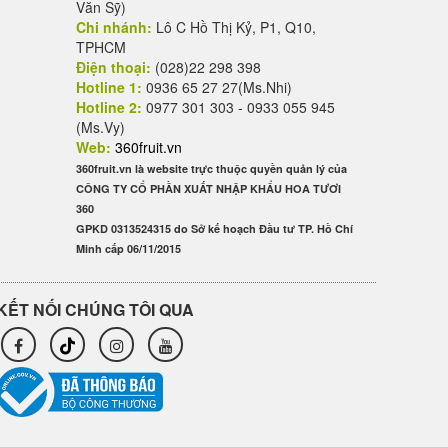
Văn Sỹ)
Chi nhánh:
Lô C Hồ Thị Kỷ, P1, Q10,
TPHCM
Điện thoại:
(028)22 298 398
Hotline 1:
0936 65 27 27(Ms.Nhi)
Hotline 2:
0977 301 303 - 0933 055 945
(Ms.Vy)
Web:
360fruit.vn
360fruit.vn là website trực thuộc quyền quản lý của
CÔNG TY CỔ PHẦN XUẤT NHẬP KHẨU HOA TƯƠI
360
GPKD 0313524315 do Sở kế hoạch Đầu tư TP. Hồ Chí
Minh cấp 06/11/2015
KẾT NỐI CHÚNG TÔI QUA