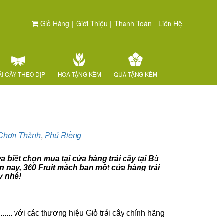
Giỏ Hàng
|
Giới Thiệu
|
Thanh Toán
|
Liên Hệ
I CÂY THEO DỊP
HOA TẶNG KÈM
QUÀ TẶNG KÈM
Chơn Thành
,
Phú Riềng
 biết chọn mua tại cửa hàng trái cây tại Bù
 nay, 360 Fruit mách bạn một cửa hàng trái
y nhé!
.... với các thương hiệu Giỏ trái cây chính hãng