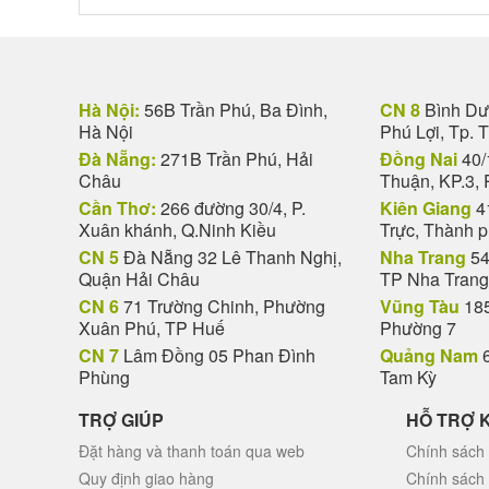
Hà Nội:
56B Trần Phú, Ba Đình,
CN 8
Bình Dươ
Hà Nội
Phú Lợi, Tp. 
Đà Nẵng:
271B Trần Phú, Hải
Đồng Nai
40/
Châu
Thuận, KP.3, 
Cần Thơ:
266 đường 30/4, P.
Kiên Giang
4
Xuân khánh, Q.Ninh Kiều
Trực, Thành 
CN 5
Đà Nẵng 32 Lê Thanh Nghị,
Nha Trang
54
Quận Hải Châu
TP Nha Trang
CN 6
71 Trường Chinh, Phường
Vũng Tàu
185
Xuân Phú, TP Huế
Phường 7
CN 7
Lâm Đồng 05 Phan Đình
Quảng Nam
6
Phùng
Tam Kỳ
TRỢ GIÚP
HỖ TRỢ 
Đặt hàng và thanh toán qua web
Chính sách 
Quy định giao hàng
Chính sách