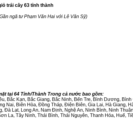
ỏ trái cây 63 tỉnh thành
Gần ngã tư Phạm Văn Hai với Lê Văn Sỹ)
mặt tại 64 Tỉnh/Thành Trong cả nước bao gồm:
iêu, Bắc Kạn, Bắc Giang, Bắc Ninh, Bến Tre, Bình Dương, Bìn
g Nai, Biên Hòa, Đồng Tháp, Điện Biên, Gia Lai, Hà Giang,
g, Đà Lạt, Long An, Nam Định, Nghệ An, Ninh Bình, Ninh Thuậ
ơn La, Tây Ninh, Thái Bình, Thái Nguyên, Thanh Hóa, Huế, Ti