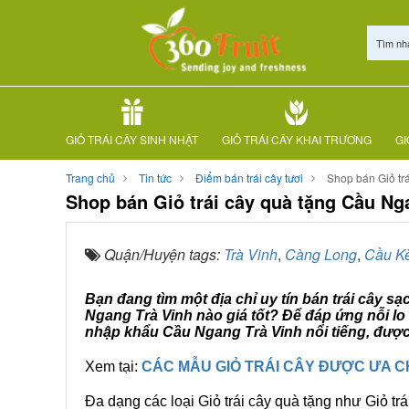
Tìm nh
GIỎ TRÁI CÂY SINH NHẬT
GIỎ TRÁI CÂY KHAI TRƯƠNG
GI
Trang chủ
Tin tức
Điểm bán trái cây tươi
Shop bán Giỏ tr
Shop bán Giỏ trái cây quà tặng Cầu Ng
Quận/Huyện tags:
Trà Vinh
,
Càng Long
,
Cầu K
Bạn đang tìm một địa chỉ uy tín bán trái cây s
Ngang Trà Vinh nào giá tốt? Để đáp ứng nỗi lo
nhập khẩu Cầu Ngang Trà Vinh nổi tiếng, được
Xem tại:
CÁC MẪU GIỎ TRÁI CÂY ĐƯỢC ƯA 
Đa dạng các loại Giỏ trái cây quà tặng như Giỏ trá