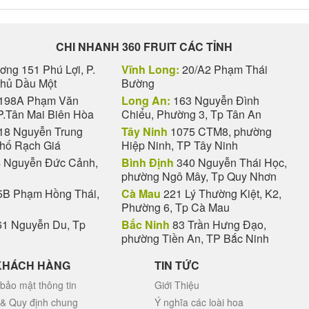
CHI NHANH 360 FRUIT CÁC TỈNH
ng 151 Phú Lợi, P.
Vĩnh Long:
20/A2 Phạm Thái
Thủ Dầu Một
Bường
198A Phạm Văn
Long An:
163 Nguyễn Đình
P.Tân Mai Biên Hòa
Chiểu, Phường 3, Tp Tân An
18 Nguyễn Trung
Tây Ninh
1075 CTM8, phường
phố Rạch Giá
Hiệp Ninh, TP Tây Ninh
 Nguyễn Đức Cảnh,
Bình Định
340 Nguyễn Thái Học,
phường Ngô Mây, Tp Quy Nhơn
B Phạm Hồng Thái,
Cà Mau
221 Lý Thường Kiệt, K2,
Phường 6, Tp Cà Mau
1 Nguyễn Du, Tp
Bắc Ninh
83 Trần Hưng Đạo,
phường Tiền An, TP Bắc Ninh
KHÁCH HÀNG
TIN TỨC
bảo mật thông tin
Giới Thiệu
 & Quy định chung
Ý nghĩa các loài hoa