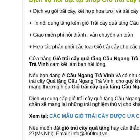
+ Dịch vụ gói trái cây, kết hợp hoa tươi và trái c
+ In nội dung tặng kèm giỏ Trái cây quà tặng Cầ
+ Giao miễn phí nội thành , vận chuyển an toàn
+ Hợp tác phân phối các loại Giỏ trái cây cho các 
Cửa hàng
Giỏ trái cây quà tặng Cầu Ngang Trà
Trà Vinh
cam kết làm bạn hài lòng.
Nếu bạn đang ở
Cầu Ngang Trà Vinh
và có nhu c
trái cây Quà tặng Cầu Ngang Trà Vinh cho quý khá
mang thương hiệu
Giỏ trái cây quà tặng Cầu N
Dịch vụ cung cấp giỏ trái cây quà tặng Cầu Nga
chắn sẽ mang lại những trải nghiệm thù vị cho kh
Xem tại:
CÁC MẪU GIỎ TRÁI CÂY ĐƯỢC ƯA
Nếu muốn đặt
giỏ trái cây quà tặng
hay cần thắc 
27(Ms.Nhi), Email: info@360fruit.vn.