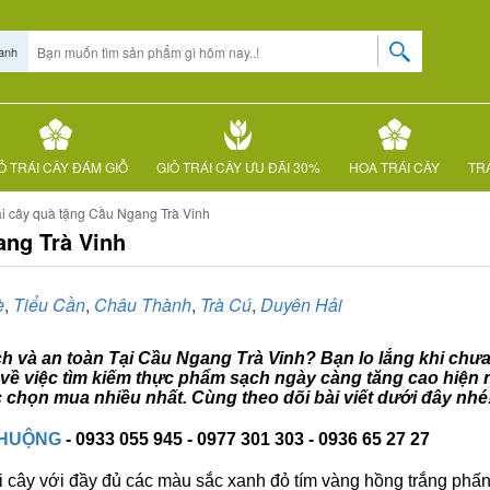
anh
Ỏ TRÁI CÂY ĐÁM GIỖ
GIỎ TRÁI CÂY ƯU ĐÃI 30%
HOA TRÁI CÂY
TRÁ
ái cây quà tặng Cầu Ngang Trà Vinh
ang Trà Vinh
è
,
Tiểu Cần
,
Châu Thành
,
Trà Cú
,
Duyên Hải
ạch và an toàn Tại Cầu Ngang Trà Vinh? Bạn lo lắng khi chưa
 về việc tìm kiếm thực phẩm sạch ngày càng tăng cao hiện n
 chọn mua nhiều nhất. Cùng theo dõi bài viết dưới đây nhé
CHUỘNG
- 0933 055 945 - 0977 301 303 - 0936 65 27 27
i cây với đầy đủ các màu sắc xanh đỏ tím vàng hồng trắng phấn..