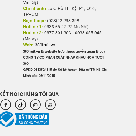
Văn Sỹ)
Chi nhánh:
Lô C Hồ Thị Kỷ, P1, Q10,
TPHCM
Điện thoại:
(028)22 298 398
Hotline 1:
0936 65 27 27(Ms.Nhi)
Hotline 2:
0977 301 303 - 0933 055 945
(Ms.Vy)
Web:
360fruit.vn
360fruit.vn là website trực thuộc quyền quản lý của
CÔNG TY CỔ PHẦN XUẤT NHẬP KHẨU HOA TƯƠI
360
GPKD 0313524315 do Sở kế hoạch Đầu tư TP. Hồ Chí
Minh cấp 06/11/2015
KẾT NỐI CHÚNG TÔI QUA