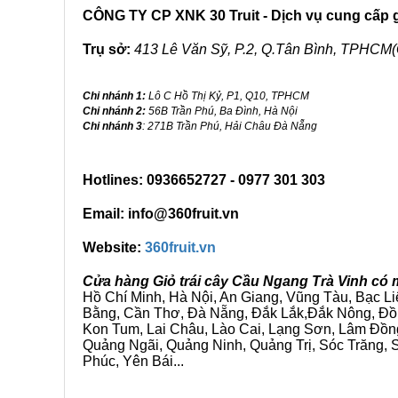
CÔNG TY CP XNK 30 Truit - Dịch vụ cung cấp gi
Trụ sở:
413 Lê Văn Sỹ, P.2, Q.Tân Bình, TPHCM(
Chi nhánh 1:
Lô C Hồ Thị Kỷ, P1, Q10, TPHCM
Chi nhánh 2:
56B Trần Phú, Ba Đình, Hà Nội
Chi nhánh 3
: 271B Trần Phú, Hải Châu Đà Nẵng
Hotlines: 0936652727 - 0977 301 303
Email: info@360fruit.vn
Website:
360fruit.vn
Cửa hàng Giỏ trái cây Cầu Ngang Trà Vinh có 
Hồ Chí Minh, Hà Nội, An Giang, Vũng Tàu, Bạc L
Bằng, Cần Thơ, Đà Nẵng, Đắk Lắk,Đắk Nông, Đồn
Kon Tum, Lai Châu, Lào Cai, Lạng Sơn, Lâm Đồn
Quảng Ngãi, Quảng Ninh, Quảng Trị, Sóc Trăng, S
Phúc, Yên Bái...