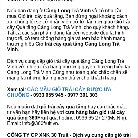
Nếu bạn đang ở
Càng Long Trà Vinh
và có nhu cầu
mua Giỏ trái cây quà tặng, Bạn đừng ngại khoảng cách
xa, chúng tôi sẽ cử nhân viên trở tới tận nơi giao Giỏ trái
cây Quà tặng Càng Long Trà Vinh cho quý khách hàng.
Tất cả các sản phẩm đăng tải trên website đều là hình
thực tế, có tem chống hàng giả và tem bảo hành mang
thương hiệu
Giỏ trái cây quà tặng Càng Long Trà
Vinh
.
Dịch vụ cung cấp giỏ trái cây quà tặng Càng Long Trà
Vinh với nhiều cửa hàng nhượng quyền thương hiệu tại
Càng Long Trà Vinh Cũng như toàn quốc chắc chắn sẽ
mang lại những trải nghiệm thù vị cho khách hàng
Xem tại:
CÁC MẪU GIỎ TRÁI CÂY ĐƯỢC ƯA
CHUỘNG
- 0933 055 945 - 0977 301 303
Nếu muốn đặt
giỏ trái cây quà tặng
hay cần thắc mắc,
tư vấn bạn hãy liên hệ với
cửa hàng bán
giỏ trái cây
quà tặng
360Fruit
qua hotline: 0936 65 27 27(Ms.Nhi),
Email: info@360fruit.vn.
CÔNG TY CP XNK 30 Truit - Dịch vụ cung cấp giỏ trái