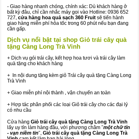
- Giao hàng nhanh chóng, chính xác: Dù khách hàng ở
bất kỳ đâu, chỉ cần nhắc máy gọi vào Hotline: 0936 652
727,
cửa hàng hoa quả sạch 360 Fruit
sẽ tiến hành
giao hàng miễn phí hỏa tốc trong 60 phút nếu bạn đang
cần gấp.
Dịch vụ nổi bật tại shop Giỏ trái cây quà
tặng Càng Long Trà Vinh
+ Dịch vụ gói trái cây, kết hợp hoa tươi và trái cây làm
quà tặng cho khách hàng
+ In nội dung tặng kèm giỏ Trái cây quà tặng Càng Long
Trà Vinh
+ Giao miễn phí nội thành , vận chuyển an toàn
+ Hợp tác phân phối các loại Giỏ trái cây cho các đại lý
có nhu cầu
Cửa hàng
Giỏ trái cây quà tặng Càng Long Trà Vinh
lấy uy tín làm hàng đầu, với phương châm "
một chữ tín
- vạn niềm tin
",
Giỏ trái cây
quà tặng
Càng Long Trà
Vinh
cam kết làm bạn hài lòng.