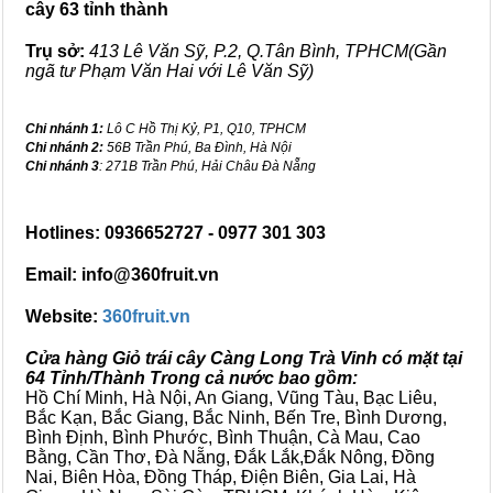
cây 63 tỉnh thành
Trụ sở:
413 Lê Văn Sỹ, P.2, Q.Tân Bình, TPHCM(Gần
ngã tư Phạm Văn Hai với Lê Văn Sỹ)
Chi nhánh 1:
Lô C Hồ Thị Kỷ, P1, Q10, TPHCM
Chi nhánh 2:
56B Trần Phú, Ba Đình, Hà Nội
Chi nhánh 3
: 271B Trần Phú, Hải Châu Đà Nẵng
Hotlines: 0936652727 - 0977 301 303
Email: info@360fruit.vn
Website:
360fruit.vn
Cửa hàng Giỏ trái cây Càng Long Trà Vinh có mặt tại
64 Tỉnh/Thành Trong cả nước bao gồm:
Hồ Chí Minh, Hà Nội, An Giang, Vũng Tàu, Bạc Liêu,
Bắc Kạn, Bắc Giang, Bắc Ninh, Bến Tre, Bình Dương,
Bình Định, Bình Phước, Bình Thuận, Cà Mau, Cao
Bằng, Cần Thơ, Đà Nẵng, Đắk Lắk,Đắk Nông, Đồng
Nai, Biên Hòa, Đồng Tháp, Điện Biên, Gia Lai, Hà