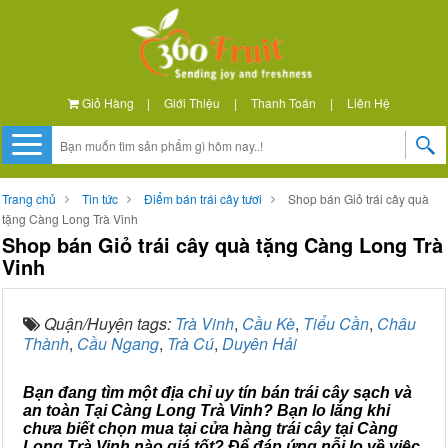
Giỏ Hàng
|
Giới Thiệu
|
Thanh Toán
|
Liên Hệ
Trang chủ
Tin tức
Điểm bán trái cây tươi
Shop bán Giỏ trái cây quà
tặng Càng Long Trà Vinh
Shop bán Giỏ trái cây quà tặng Càng Long Trà
Vinh
Quận/Huyện tags:
Trà Vinh
,
Cầu Kè
,
Tiểu Cần
,
Châu
Thành
,
Cầu Ngang
,
Trà Cú
,
Duyên Hải
Bạn đang tìm một địa chỉ uy tín bán trái cây sạch và
an toàn Tại Càng Long Trà Vinh? Bạn lo lắng khi
chưa biết chọn mua tại cửa hàng trái cây tại Càng
Long Trà Vinh nào giá tốt? Để đáp ứng nỗi lo về việc