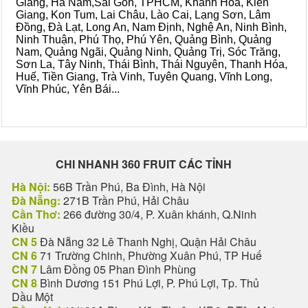
Giang, Hà Nam,Sài Gòn, TPHCM, Khánh Hòa, Kiên
Giang, Kon Tum, Lai Châu, Lào Cai, Lạng Sơn, Lâm
Đồng, Đà Lạt, Long An, Nam Định, Nghệ An, Ninh Bình,
Ninh Thuận, Phú Thọ, Phú Yên, Quảng Bình, Quảng
Nam, Quảng Ngãi, Quảng Ninh, Quảng Trị, Sóc Trăng,
Sơn La, Tây Ninh, Thái Bình, Thái Nguyên, Thanh Hóa,
Huế, Tiền Giang, Trà Vinh, Tuyên Quang, Vĩnh Long,
Vĩnh Phúc, Yên Bái...
CHI NHANH 360 FRUIT CÁC TỈNH
Hà Nội:
56B Trần Phú, Ba Đình, Hà Nội
Đà Nẵng:
271B Trần Phú, Hải Châu
Cần Thơ:
266 đường 30/4, P. Xuân khánh, Q.Ninh
Kiều
CN 5
Đà Nẵng 32 Lê Thanh Nghị, Quận Hải Châu
CN 6
71 Trường Chinh, Phường Xuân Phú, TP Huế
CN 7
Lâm Đồng 05 Phan Đình Phùng
CN 8
Bình Dương 151 Phú Lợi, P. Phú Lợi, Tp. Thủ
Dầu Một