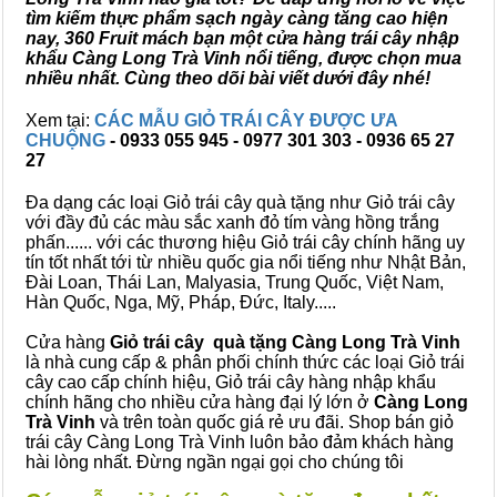
tìm kiếm thực phẩm sạch ngày càng tăng cao hiện
nay, 360 Fruit mách bạn một cửa hàng trái cây nhập
khẩu Càng Long Trà Vinh nổi tiếng, được chọn mua
nhiều nhất. Cùng theo dõi bài viết dưới đây nhé!
Xem tại:
CÁC MẪU GIỎ TRÁI CÂY ĐƯỢC ƯA
CHUỘNG
- 0933 055 945 - 0977 301 303 - 0936 65 27
27
Đa dạng các loại Giỏ trái cây quà tặng như Giỏ trái cây
với đầy đủ các màu sắc xanh đỏ tím vàng hồng trắng
phấn...... với các thương hiệu Giỏ trái cây chính hãng uy
tín tốt nhất tới từ nhiều quốc gia nổi tiếng như Nhật Bản,
Đài Loan, Thái Lan, Malyasia, Trung Quốc, Việt Nam,
Hàn Quốc, Nga, Mỹ, Pháp, Đức, Italy.....
Cửa hàng
Giỏ trái cây quà tặng Càng Long Trà Vinh
là nhà cung cấp & phân phối chính thức các loại Giỏ trái
cây cao cấp chính hiệu, Giỏ trái cây hàng nhập khẩu
chính hãng cho nhiều cửa hàng đại lý lớn ở
Càng Long
Trà Vinh
và trên toàn quốc giá rẻ ưu đãi. Shop bán giỏ
trái cây Càng Long Trà Vinh luôn bảo đảm khách hàng
hài lòng nhất. Đừng ngần ngại gọi cho chúng tôi