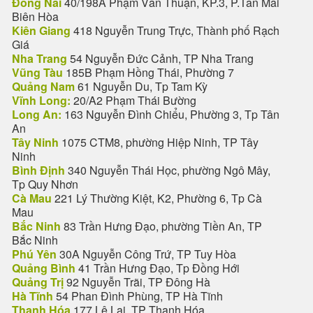
Đồng Nai
40/198A Phạm Văn Thuận, KP.3, P.Tân Mai
Biên Hòa
Kiên Giang
418 Nguyễn Trung Trực, Thành phố Rạch
Giá
Nha Trang
54 Nguyễn Đức Cảnh, TP Nha Trang
Vũng Tàu
185B Phạm Hồng Thái, Phường 7
Quảng Nam
61 Nguyễn Du, Tp Tam Kỳ
Vĩnh Long:
20/A2 Phạm Thái Bường
Long An:
163 Nguyễn Đình Chiểu, Phường 3, Tp Tân
An
Tây Ninh
1075 CTM8, phường Hiệp Ninh, TP Tây
Ninh
Bình Định
340 Nguyễn Thái Học, phường Ngô Mây,
Tp Quy Nhơn
Cà Mau
221 Lý Thường Kiệt, K2, Phường 6, Tp Cà
Mau
Bắc Ninh
83 Trần Hưng Đạo, phường Tiền An, TP
Bắc Ninh
Phú Yên
30A Nguyễn Công Trứ, TP Tuy Hòa
Quảng Bình
41 Trần Hưng Đạo, Tp Đồng Hới
Quảng Trị
92 Nguyễn Trãi, TP Đông Hà
Hà Tĩnh
54 Phan Đình Phùng, TP Hà Tĩnh
Thanh Hóa
177 Lê Lai, TP Thanh Hóa