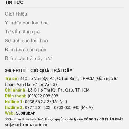
TIN TỨC
Giới Thiệu
Ý nghĩa các loài hoa
Tư vấn tặng quà
Sự tích các loài hoa
Điện hoa toàn quốc
Điểm bán trái cây tươi
360FRUIT - GIỎ QUÀ TRÁI CÂY
Trụ sở:
413 Lê Văn Sỹ, P.2, Q.Tân Bình, TPHCM (Gần ngã tư
Phạm Văn Hai với Lê Văn Sỹ)
Chi nhánh:
Lô C Hồ Thị Kỷ, P1, Q10, TPHCM
Điện thoại:
(028)22 298 398
Hotline 1:
0936 65 27 27(Ms.Nhi)
Hotline 2:
0977 301 303 - 0933 055 945 (Ms.Vy)
Web:
360fruit.vn
360fruit.vn là website trực thuộc quyền quản lý của CÔNG TY CỔ PHẦN XUẤT
NHẬP KHẨU HOA TƯƠI 360