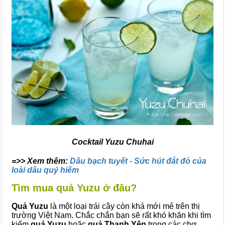
Cocktail Yuzu Chuhai
=>> Xem thêm:
Dâu bạch tuyết - Sức hút đắt đỏ của
loài dâu quý hiếm
Tìm mua quả Yuzu ở đâu?
Quả Yuzu
là một loại trái cây còn khá mới mẻ trên thị
trường Việt Nam. Chắc chắn bạn sẽ rất khó khăn khi tìm
kiếm
quả Yuzu
hoặc
quả Thanh Yên
trong các chợ