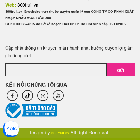
Web:
360fruit.vn
360fruit.vn là website trực thuộc quyền quản lý của CÔNG TY CỔ PHẦN XUẤT
NHẬP KHẨU HOA TƯƠI 360
GPKD 0313524315 do Sở kế hoạch Đầu tư TP. Hồ Chí Minh cấp 06/11/2015
Cập nhật thông tin khuyến mãi nhanh nhất hưởng quyền lợi giảm
giá riêng biệt
GỬI
KẾT NỐI CHÚNG TÔI QUA
Design by
All right Reserval.
360fruit.vn