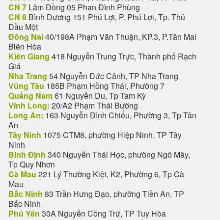
CN 7
Lâm Đồng 05 Phan Đình Phùng
CN 8
Bình Dương 151 Phú Lợi, P. Phú Lợi, Tp. Thủ
Dầu Một
Đồng Nai
40/198A Phạm Văn Thuận, KP.3, P.Tân Mai
Biên Hòa
Kiên Giang
418 Nguyễn Trung Trực, Thành phố Rạch
Giá
Nha Trang
54 Nguyễn Đức Cảnh, TP Nha Trang
Vũng Tàu
185B Phạm Hồng Thái, Phường 7
Quảng Nam
61 Nguyễn Du, Tp Tam Kỳ
Vĩnh Long:
20/A2 Phạm Thái Bường
Long An:
163 Nguyễn Đình Chiểu, Phường 3, Tp Tân
An
Tây Ninh
1075 CTM8, phường Hiệp Ninh, TP Tây
Ninh
Bình Định
340 Nguyễn Thái Học, phường Ngô Mây,
Tp Quy Nhơn
Cà Mau
221 Lý Thường Kiệt, K2, Phường 6, Tp Cà
Mau
Bắc Ninh
83 Trần Hưng Đạo, phường Tiền An, TP
Bắc Ninh
Phú Yên
30A Nguyễn Công Trứ, TP Tuy Hòa