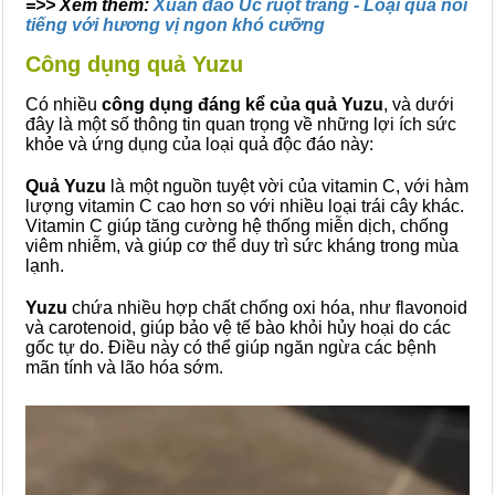
=>> Xem thêm:
Xuân đào Úc ruột trắng - Loại quả nổi
tiếng với hương vị ngon khó cưỡng
Công dụng quả Yuzu
Có nhiều
công dụng đáng kể của quả Yuzu
, và dưới
đây là một số thông tin quan trọng về những lợi ích sức
khỏe và ứng dụng của loại quả độc đáo này:
Quả Yuzu
là một nguồn tuyệt vời của vitamin C, với hàm
lượng vitamin C cao hơn so với nhiều loại trái cây khác.
Vitamin C giúp tăng cường hệ thống miễn dịch, chống
viêm nhiễm, và giúp cơ thể duy trì sức kháng trong mùa
lạnh.
Yuzu
chứa nhiều hợp chất chống oxi hóa, như flavonoid
và carotenoid, giúp bảo vệ tế bào khỏi hủy hoại do các
gốc tự do. Điều này có thể giúp ngăn ngừa các bệnh
mãn tính và lão hóa sớm.