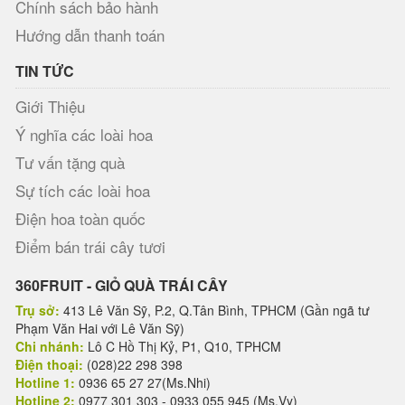
Chính sách bảo hành
Hướng dẫn thanh toán
TIN TỨC
Giới Thiệu
Ý nghĩa các loài hoa
Tư vấn tặng quà
Sự tích các loài hoa
Điện hoa toàn quốc
Điểm bán trái cây tươi
360FRUIT - GIỎ QUÀ TRÁI CÂY
Trụ sở:
413 Lê Văn Sỹ, P.2, Q.Tân Bình, TPHCM (Gần ngã tư
Phạm Văn Hai với Lê Văn Sỹ)
Chi nhánh:
Lô C Hồ Thị Kỷ, P1, Q10, TPHCM
Điện thoại:
(028)22 298 398
Hotline 1:
0936 65 27 27(Ms.Nhi)
Hotline 2:
0977 301 303 - 0933 055 945 (Ms.Vy)