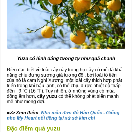
Yuzu có hình dáng tương tự như quả chanh
Điều đặc biệt về loài cây này trong họ cây có múi là khả
năng chịu đựng sương giá tương đối, bởi loài tổ tiên
của nó là cam Nghi Xương, một loài cây thích hợp phát
triển trong khí hậu lạnh, có thể chịu được nhiệt độ thấp
đến −9 °C (16 °F). Tuy nhiên, ở những vùng có mùa
đông ấm hơn,
cây yuzu
có thể không phát triển mạnh
mẽ như mong đợi.
=>> Xem thêm:
Nho mẫu đơn đỏ Hàn Quốc - Giống
nho My Heart nổi tiếng tại xứ sở kim chi
Đặc điểm quả yuzu