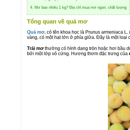
4. Mơ bao nhiêu 1 kg? Địa chỉ mua mơ ngon, chất lượng
Tổng quan về quả mơ
Quả mơ
, có tên khoa học là Prunus armeniaca L.
vàng, có một hạt lớn ở phía giữa. Đây là một loại
Trái mơ
thường có hình dạng tròn hoặc hơi bầu dụ
bởi một lớp vỏ cứng. Hương thơm đặc trưng của