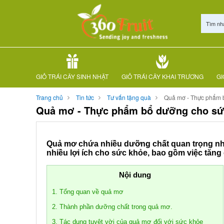
Tìm nh
GIỎ TRÁI CÂY SINH NHẬT
GIỎ TRÁI CÂY KHAI TRƯƠNG
GI
Trang chủ
Tin tức
Tư vấn tặng quà
Quả mơ - Thực phẩm b
Quả mơ - Thực phẩm bổ dưỡng cho sức
Quả mơ chứa nhiều dưỡng chất quan trọng như 
nhiều lợi ích cho sức khỏe, bao gồm việc tăng 
Nội dung
1. Tổng quan về quả mơ
2. Thành phần dưỡng chất trong quả mơ.
3. Tác dụng tuyệt vời của quả mơ đối với sức khỏe