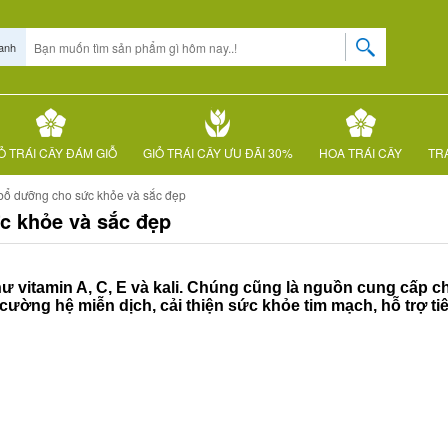
anh
Ỏ TRÁI CÂY ĐÁM GIỖ
GIỎ TRÁI CÂY ƯU ĐÃI 30%
HOA TRÁI CÂY
TRÁ
ổ dưỡng cho sức khỏe và sắc đẹp
 khỏe và sắc đẹp
vitamin A, C, E và kali. Chúng cũng là nguồn cung cấp c
cường hệ miễn dịch, cải thiện sức khỏe tim mạch, hỗ trợ ti