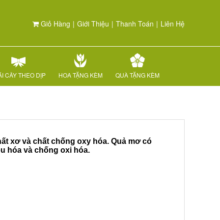
Giỏ Hàng
|
Giới Thiệu
|
Thanh Toán
|
Liên Hệ
I CÂY THEO DỊP
HOA TẶNG KÈM
QUÀ TẶNG KÈM
hất xơ và chất chống oxy hóa. Quả mơ có
êu hóa và chống oxi hóa.