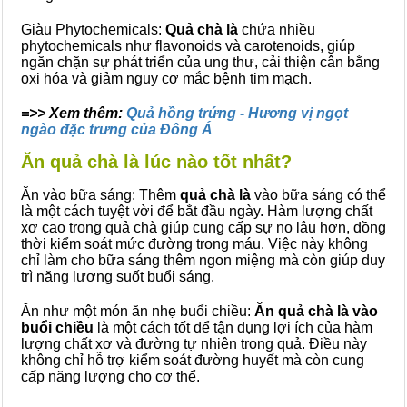
Giàu Phytochemicals:
Quả chà là
chứa nhiều
phytochemicals như flavonoids và carotenoids, giúp
ngăn chặn sự phát triển của ung thư, cải thiện cân bằng
oxi hóa và giảm nguy cơ mắc bệnh tim mạch.
=>> Xem thêm:
Quả hồng trứng - Hương vị ngọt
ngào đặc trưng của Đông Á
Ăn quả chà là lúc nào tốt nhất?
Ăn vào bữa sáng: Thêm
quả chà là
vào bữa sáng có thể
là một cách tuyệt vời để bắt đầu ngày. Hàm lượng chất
xơ cao trong quả chà giúp cung cấp sự no lâu hơn, đồng
thời kiểm soát mức đường trong máu. Việc này không
chỉ làm cho bữa sáng thêm ngon miệng mà còn giúp duy
trì năng lượng suốt buổi sáng.
Ăn như một món ăn nhẹ buổi chiều:
Ăn quả chà là vào
buổi chiều
là một cách tốt để tận dụng lợi ích của hàm
lượng chất xơ và đường tự nhiên trong quả. Điều này
không chỉ hỗ trợ kiểm soát đường huyết mà còn cung
cấp năng lượng cho cơ thể.