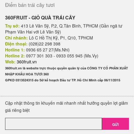
Điểm bán trái cây tươi
360FRUIT - GIỎ QUÀ TRÁI CÂY
Trụ sở:
413 Lê Văn Sỹ, P.2, Q.Tân Bình, TPHCM (Gần ngã tư
Phạm Văn Hai với Lê Văn Sỹ)
Chi nhánh:
Lô C Hồ Thị Kỷ, P1, Q10, TPHCM
Điện thoại:
(028)22 298 398
Hotline 1:
0936 65 27 27(Ms.Nhi)
Hotline 2:
0977 301 303 - 0933 055 945 (Ms.Vy)
Web:
360fruit.vn
360fruit.vn là website trực thuộc quyền quản lý của CÔNG TY CỔ PHẦN XUẤT
NHẬP KHẨU HOA TƯƠI 360
GPKD 0313524315 do Sở kế hoạch Đầu tư TP. Hồ Chí Minh cấp 06/11/2015
Cập nhật thông tin khuyến mãi nhanh nhất hưởng quyền lợi giảm
giá riêng biệt
GỬI