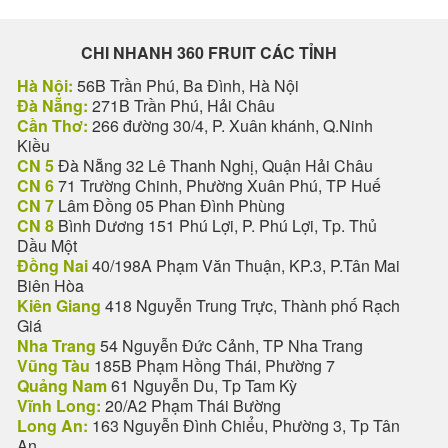
CHI NHANH 360 FRUIT CÁC TỈNH
Hà Nội:
56B Trần Phú, Ba Đình, Hà Nội
Đà Nẵng:
271B Trần Phú, Hải Châu
Cần Thơ:
266 đường 30/4, P. Xuân khánh, Q.Ninh
Kiều
CN 5
Đà Nẵng 32 Lê Thanh Nghị, Quận Hải Châu
CN 6
71 Trường Chinh, Phường Xuân Phú, TP Huế
CN 7
Lâm Đồng 05 Phan Đình Phùng
CN 8
Bình Dương 151 Phú Lợi, P. Phú Lợi, Tp. Thủ
Dầu Một
Đồng Nai
40/198A Phạm Văn Thuận, KP.3, P.Tân Mai
Biên Hòa
Kiên Giang
418 Nguyễn Trung Trực, Thành phố Rạch
Giá
Nha Trang
54 Nguyễn Đức Cảnh, TP Nha Trang
Vũng Tàu
185B Phạm Hồng Thái, Phường 7
Quảng Nam
61 Nguyễn Du, Tp Tam Kỳ
Vĩnh Long:
20/A2 Phạm Thái Bường
Long An:
163 Nguyễn Đình Chiểu, Phường 3, Tp Tân
An