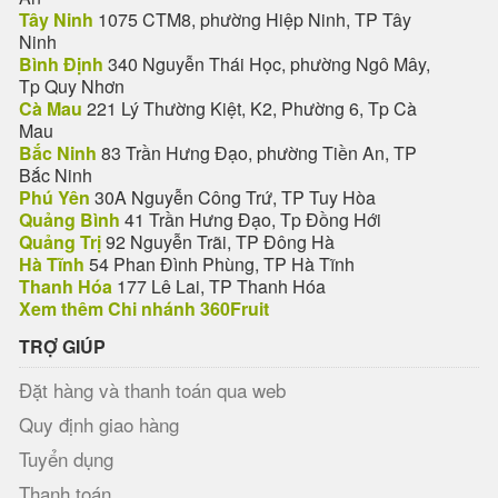
Tây Ninh
1075 CTM8, phường Hiệp Ninh, TP Tây
Ninh
Bình Định
340 Nguyễn Thái Học, phường Ngô Mây,
Tp Quy Nhơn
Cà Mau
221 Lý Thường Kiệt, K2, Phường 6, Tp Cà
Mau
Bắc Ninh
83 Trần Hưng Đạo, phường Tiền An, TP
Bắc Ninh
Phú Yên
30A Nguyễn Công Trứ, TP Tuy Hòa
Quảng Bình
41 Trần Hưng Đạo, Tp Đồng Hới
Quảng Trị
92 Nguyễn Trãi, TP Đông Hà
Hà Tĩnh
54 Phan Đình Phùng, TP Hà Tĩnh
Thanh Hóa
177 Lê Lai, TP Thanh Hóa
Xem thêm Chi nhánh 360Fruit
TRỢ GIÚP
Đặt hàng và thanh toán qua web
Quy định giao hàng
Tuyển dụng
Thanh toán