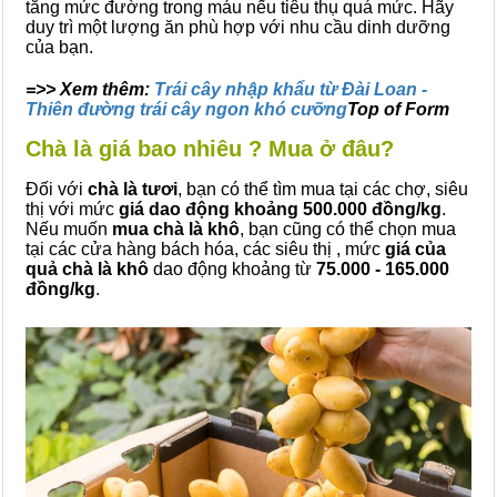
tăng mức đường trong máu nếu tiêu thụ quá mức. Hãy
duy trì một lượng ăn phù hợp với nhu cầu dinh dưỡng
của bạn.
=>> Xem thêm:
Trái cây nhập khẩu từ Đài Loan -
Thiên đường trái cây ngon khó cưỡng
Top of Form
Chà là giá bao nhiêu ? Mua ở đâu?
Đối với
chà là tươi
, bạn có thể tìm mua tại các chợ, siêu
thị với mức
giá dao động khoảng 500.000
đồng/kg
.
Nếu muốn
mua chà là khô
, bạn cũng có thể chọn mua
tại các cửa hàng bách hóa, các siêu thị , mức
giá của
quả chà là khô
dao động khoảng từ
75.000 - 165.000
đồng/kg
.