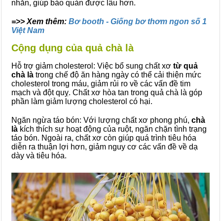
nhăn, giúp bảo quản được lâu hơn.
=>> Xem thêm:
Bơ booth - Giống bơ thơm ngon số 1
Việt Nam
Cộng dụng của quả chà là
Hỗ trợ giảm cholesterol: Việc bổ sung chất xơ
từ quả
chà là
trong chế độ ăn hàng ngày có thể cải thiện mức
cholesterol trong máu, giảm rủi ro về các vấn đề tim
mạch và đột quỵ. Chất xơ hòa tan trong quả chà là góp
phần làm giảm lượng cholesterol có hại.
Ngăn ngừa táo bón: Với lượng chất xơ phong phú,
chà
là
kích thích sự hoạt động của ruột, ngăn chặn tình trạng
táo bón. Ngoài ra, chất xơ còn giúp quá trình tiêu hóa
diễn ra thuận lợi hơn, giảm nguy cơ các vấn đề về dạ
dày và tiêu hóa.