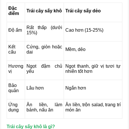
Đặc
Trái cây sấy khô
Trái cây sấy dẻo
điểm
Rất thấp (dưới
Độ ẩm
Cao hơn (15-25%)
15%)
Kết
Cứng, giòn hoặc
Mềm, dẻo
cấu
dai
Hương
Ngọt đậm chủ
Ngọt thanh, giữ vị tươi tự
vị
yếu
nhiên tốt hơn
Bảo
Lâu hơn
Ngắn hơn
quản
Ứng
Ăn liền, làm
Ăn liền, trộn salad, trang trí
dụng
bánh, nấu ăn
món ăn
Trái cây sấy khô là gì?