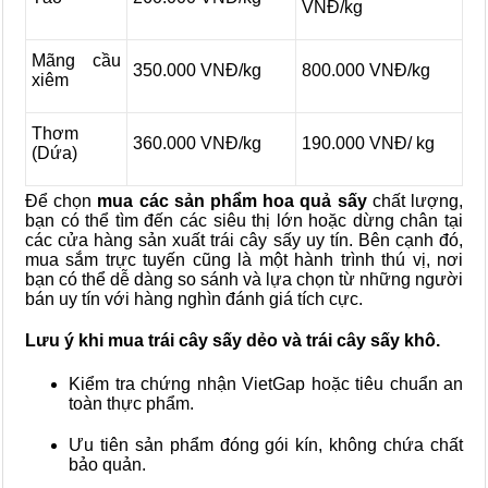
VNĐ/kg
Mãng cầu
350.000 VNĐ/kg
800.000 VNĐ/kg
xiêm
Thơm
360.000 VNĐ/kg
190.000 VNĐ/ kg
(Dứa)
Để chọn
mua các sản phẩm hoa quả sấy
chất lượng,
bạn có thể tìm đến các siêu thị lớn hoặc dừng chân tại
các cửa hàng sản xuất trái cây sấy uy tín. Bên cạnh đó,
mua sắm trực tuyến cũng là một hành trình thú vị, nơi
bạn có thể dễ dàng so sánh và lựa chọn từ những người
bán uy tín với hàng nghìn đánh giá tích cực.
Lưu ý khi mua trái cây sấy dẻo và trái cây sấy khô.
Kiểm tra chứng nhận VietGap hoặc tiêu chuẩn an
toàn thực phẩm.
Ưu tiên sản phẩm đóng gói kín, không chứa chất
bảo quản.