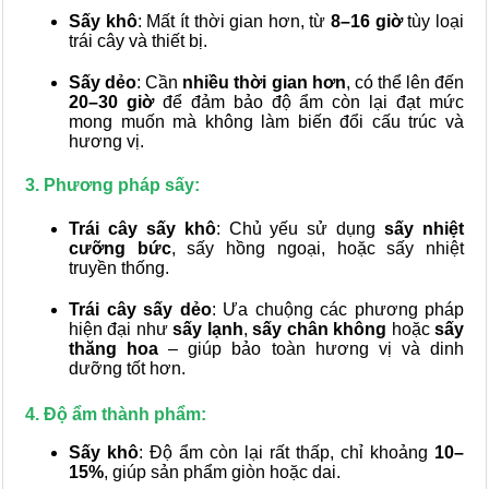
Sấy khô
: Mất ít thời gian hơn, từ
8–16 giờ
tùy loại
trái cây và thiết bị.
Sấy dẻo
: Cần
nhiều thời gian hơn
, có thể lên đến
20–30 giờ
để đảm bảo độ ẩm còn lại đạt mức
mong muốn mà không làm biến đổi cấu trúc và
hương vị.
3. Phương pháp sấy:
Trái cây sấy khô
: Chủ yếu sử dụng
sấy nhiệt
cưỡng bức
, sấy hồng ngoại, hoặc sấy nhiệt
truyền thống.
Trái cây sấy dẻo
: Ưa chuộng các phương pháp
hiện đại như
sấy lạnh
,
sấy chân không
hoặc
sấy
thăng hoa
– giúp bảo toàn hương vị và dinh
dưỡng tốt hơn.
4. Độ ẩm thành phẩm:
Sấy khô
: Độ ẩm còn lại rất thấp, chỉ khoảng
10–
15%
, giúp sản phẩm giòn hoặc dai.