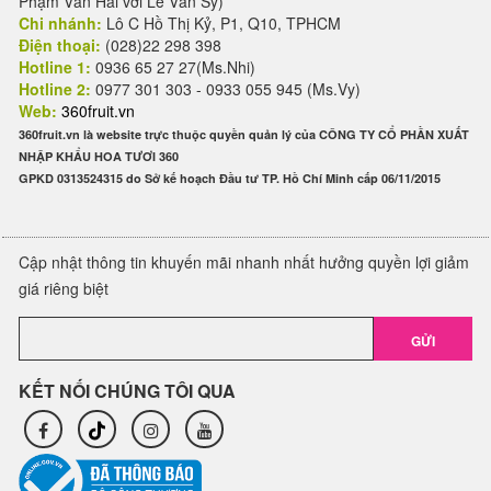
Phạm Văn Hai với Lê Văn Sỹ)
Chi nhánh:
Lô C Hồ Thị Kỷ, P1, Q10, TPHCM
Điện thoại:
(028)22 298 398
Hotline 1:
0936 65 27 27(Ms.Nhi)
Hotline 2:
0977 301 303 - 0933 055 945 (Ms.Vy)
Web:
360fruit.vn
360fruit.vn là website trực thuộc quyền quản lý của CÔNG TY CỔ PHẦN XUẤT
NHẬP KHẨU HOA TƯƠI 360
GPKD 0313524315 do Sở kế hoạch Đầu tư TP. Hồ Chí Minh cấp 06/11/2015
Cập nhật thông tin khuyến mãi nhanh nhất hưởng quyền lợi giảm
giá riêng biệt
GỬI
KẾT NỐI CHÚNG TÔI QUA