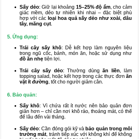
Sấy dẻo
: Giữ lại khoảng
15–25% độ ẩm
, cho cảm
giác mềm, dẻo tự nhiên khi nhai – đặc biệt phù
hợp với các
loại hoa quả sấy dẻo như xoài, dâu
tây, măng cụt
.
5. Ứng dụng:
Trái cây sấy khô
: Dễ kết hợp làm nguyên liệu
trong ngũ cốc, bánh, món ăn, hoặc sử dụng như
đồ ăn nhẹ
tiện lợi.
Trái cây sấy dẻo
: Thường dùng
ăn liền
, làm
topping salad, hoặc kết hợp trong các thực đơn
ăn
vặt ít đường
, tốt cho người giảm cân.
6. Bảo quản:
Sấy khô
: Vì chứa rất ít nước nên bảo quản đơn
giản hơn – chỉ cần nơi khô ráo, thoáng mát, có thể
để lâu đến vài tháng.
Sấy dẻo
: Cần đóng gói kỹ và
bảo quản trong môi
trường mát
, tránh tiếp xúc với không khí để không