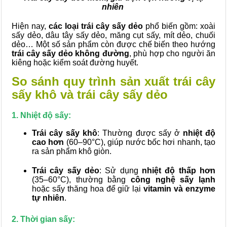
nhiên
Hiện nay,
các loại trái cây sấy dẻo
phổ biến gồm: xoài
sấy dẻo, dâu tây sấy dẻo, măng cụt sấy, mít dẻo, chuối
dẻo… Một số sản phẩm còn được chế biến theo hướng
trái cây sấy dẻo không đường
, phù hợp cho người ăn
kiêng hoặc kiểm soát đường huyết.
So sánh quy trình sản xuất trái cây
sấy khô và trái cây sấy dẻo
1. Nhiệt độ sấy:
Trái cây sấy khô
: Thường được sấy ở
nhiệt độ
cao hơn
(60–90°C), giúp nước bốc hơi nhanh, tạo
ra sản phẩm khô giòn.
Trái cây sấy dẻo
: Sử dụng
nhiệt độ thấp hơn
(35–60°C), thường bằng
công nghệ sấy lạnh
hoặc sấy thăng hoa để giữ lại
vitamin và enzyme
tự nhiên
.
2. Thời gian sấy: