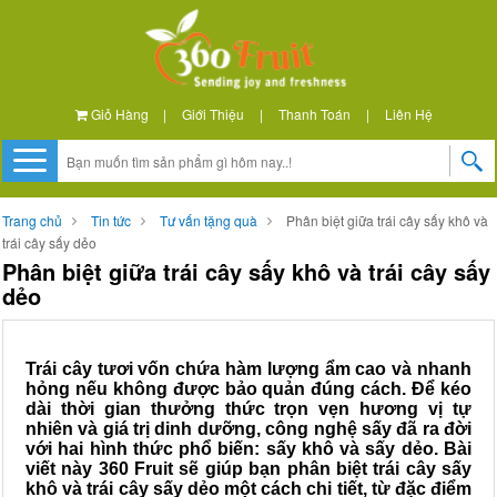
Giỏ Hàng
|
Giới Thiệu
|
Thanh Toán
|
Liên Hệ
Trang chủ
Tin tức
Tư vấn tặng quà
Phân biệt giữa trái cây sấy khô và
trái cây sấy dẻo
Phân biệt giữa trái cây sấy khô và trái cây sấy
dẻo
Trái cây tươi vốn chứa hàm lượng ẩm cao và nhanh
hỏng nếu không được bảo quản đúng cách. Để kéo
dài thời gian thưởng thức trọn vẹn hương vị tự
nhiên và giá trị dinh dưỡng, công nghệ sấy đã ra đời
với hai hình thức phổ biến: sấy khô và sấy dẻo. Bài
viết này 360 Fruit sẽ giúp bạn phân biệt trái cây sấy
khô và trái cây sấy dẻo một cách chi tiết, từ đặc điểm