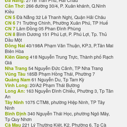
Đà Nẵng:
271B Trần Phú, Hải Châu
Cần Thơ:
266 đường 30/4, P. Xuân khánh, Q.Ninh
Kiều
CN 5
Đà Nẵng 32 Lê Thanh Nghị, Quận Hải Châu
CN 6
71 Trường Chinh, Phường Xuân Phú, TP Huế
CN 7
Lâm Đồng 05 Phan Đình Phùng
CN 8
Bình Dương 151 Phú Lợi, P. Phú Lợi, Tp. Thủ
Dầu Một
Đồng Nai
40/198A Phạm Văn Thuận, KP.3, P.Tân Mai
Biên Hòa
Kiên Giang
418 Nguyễn Trung Trực, Thành phố Rạch
Giá
Nha Trang
54 Nguyễn Đức Cảnh, TP Nha Trang
Vũng Tàu
185B Phạm Hồng Thái, Phường 7
Quảng Nam
61 Nguyễn Du, Tp Tam Kỳ
Vĩnh Long:
20/A2 Phạm Thái Bường
Long An:
163 Nguyễn Đình Chiểu, Phường 3, Tp Tân
An
Tây Ninh
1075 CTM8, phường Hiệp Ninh, TP Tây
Ninh
Bình Định
340 Nguyễn Thái Học, phường Ngô Mây,
Tp Quy Nhơn
Cà Mau
221 Lý Thường Kiệt, K2, Phường 6, Tp Cà