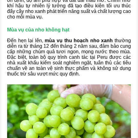
ổn định, độ ẩm phù hợp và đất đai màu mỡ. Chính nhờ
khí hậu tự nhiên lý tưởng đã tạo điều kiện tối ưu thúc
đẩy cây nho xanh phát triển năng suất và chất lượng cao
cho mỗi mùa vụ.
Mùa vụ của nho không hạt
Đến hẹn lại lên,
mùa vụ thu hoạch nho xanh
thường
diễn ra từ tháng 12 đến tháng 2 năm sau, đảm bảo cung
cấp những chùm quả tươi ngon, mọng nước theo mùa.
Đặc biệt, toàn bộ quy trình canh tác tại Peru được các
nhà xuất khẩu kiểm soát nghiêm ngặt, tuân thủ các tiêu
chuẩn về an toàn vệ sinh thực phẩm và không sử dụng
thuốc trừ sâu vượt mức quy định.