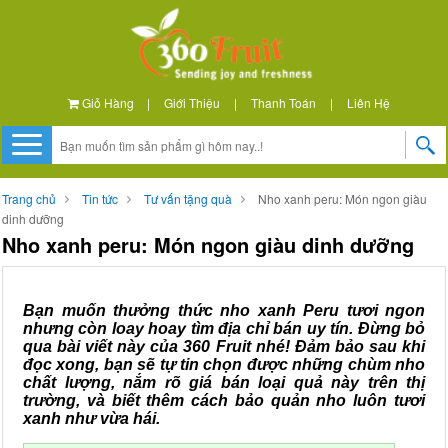
Giỏ Hàng
|
Giới Thiệu
|
Thanh Toán
|
Liên Hệ
Trang chủ
Tin tức
Tư vấn tặng quà
Nho xanh peru: Món ngon giàu
dinh dưỡng
Nho xanh peru: Món ngon giàu dinh dưỡng
Bạn muốn thưởng thức nho xanh Peru tươi ngon
nhưng còn loay hoay tìm địa chỉ bán uy tín. Đừng bỏ
qua bài viết này của 360 Fruit nhé! Đảm bảo sau khi
đọc xong, bạn sẽ tự tin chọn được những chùm nho
chất lượng, nắm rõ giá bán loại quả này trên thị
trường, và biết thêm cách bảo quản nho luôn tươi
xanh như vừa hái.