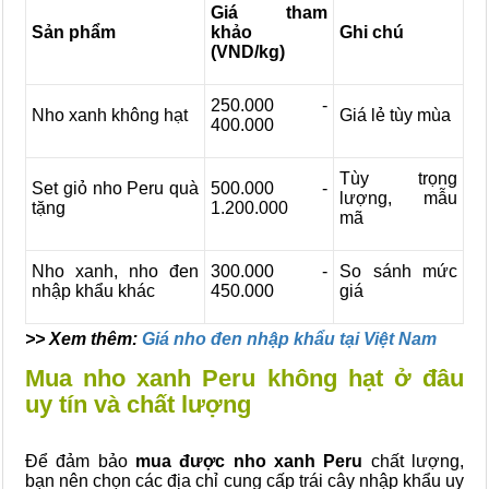
Giá tham
Sản phẩm
khảo
Ghi chú
(VND/kg)
250.000 -
Nho xanh không hạt
Giá lẻ tùy mùa
400.000
Tùy trọng
Set giỏ nho Peru quà
500.000 -
lượng, mẫu
tặng
1.200.000
mã
Nho xanh, nho đen
300.000 -
So sánh mức
nhập khẩu khác
450.000
giá
>> Xem thêm:
Giá nho đen nhập khẩu tại Việt Nam
Mua nho xanh Peru không hạt ở đâu
uy tín và chất lượng
Để đảm bảo
mua được nho xanh Peru
chất lượng,
bạn nên chọn các địa chỉ cung cấp trái cây nhập khẩu uy