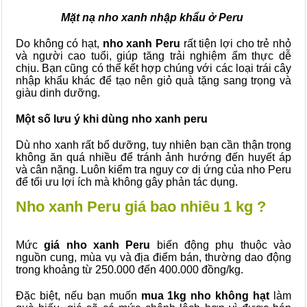
Mặt nạ nho xanh nhập khẩu ở Peru
Do không có hạt,
nho xanh Peru
rất tiện lợi cho trẻ nhỏ
và người cao tuổi, giúp tăng trải nghiệm ẩm thực dễ
chịu. Bạn cũng có thể kết hợp chúng với các loại trái cây
nhập khẩu khác để tạo nên giỏ quà tặng sang trọng và
giàu dinh dưỡng.
Một số lưu ý khi dùng nho xanh peru
Dù nho xanh rất bổ dưỡng, tuy nhiên bạn cần thận trọng
không ăn quá nhiều để tránh ảnh hướng đến huyết áp
và cân nặng. Luôn kiểm tra nguy cơ dị ứng của nho Peru
để tối ưu lợi ích mà không gây phản tác dụng.
Nho xanh Peru giá bao nhiêu 1 kg ?
Mức
giá nho xanh Peru
biến động phụ thuộc vào
nguồn cung, mùa vụ và địa điểm bán, thường dao động
trong khoảng từ 250.000 đến 400.000 đồng/kg.
Đặc biệt, nếu bạn muốn
mua 1kg nho không hạt
làm