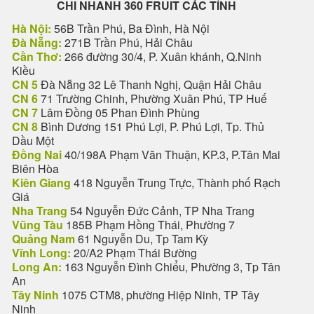
CHI NHANH 360 FRUIT CÁC TỈNH
Hà Nội:
56B Trần Phú, Ba Đình, Hà Nội
Đà Nẵng:
271B Trần Phú, Hải Châu
Cần Thơ:
266 đường 30/4, P. Xuân khánh, Q.Ninh
Kiều
CN 5
Đà Nẵng 32 Lê Thanh Nghị, Quận Hải Châu
CN 6
71 Trường Chinh, Phường Xuân Phú, TP Huế
CN 7
Lâm Đồng 05 Phan Đình Phùng
CN 8
Bình Dương 151 Phú Lợi, P. Phú Lợi, Tp. Thủ
Dầu Một
Đồng Nai
40/198A Phạm Văn Thuận, KP.3, P.Tân Mai
Biên Hòa
Kiên Giang
418 Nguyễn Trung Trực, Thành phố Rạch
Giá
Nha Trang
54 Nguyễn Đức Cảnh, TP Nha Trang
Vũng Tàu
185B Phạm Hồng Thái, Phường 7
Quảng Nam
61 Nguyễn Du, Tp Tam Kỳ
Vĩnh Long:
20/A2 Phạm Thái Bường
Long An:
163 Nguyễn Đình Chiểu, Phường 3, Tp Tân
An
Tây Ninh
1075 CTM8, phường Hiệp Ninh, TP Tây
Ninh