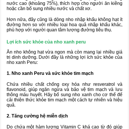
nước cao (khoảng 75%), thích hợp cho người ăn kiêng
hoặc cần bổ sung nhiều nước và chất xơ.
Hơn nữa, đây
cũng là dòng nho nhập khẩu không hạt ít
đường hơn so với nhiều loại hoa quả nhập khẩu khác,
phù hợp với người quan tâm lượng đường tiêu thụ.
Lợi ích sức khỏe của nho xanh peru
Ăn nho không hạt vừa ngon mà còn mang lại nhiều giá
trị dinh dưỡng. Dưới đây là những lợi ích sức khỏe của
nho xanh Peru:
1. Nho xanh Peru và sức khỏe tim mạch
Chứa nhiều chất chống oxy hóa như resveratrol và
flavonoid, giúp ngăn ngừa và bảo vệ tim mạch và lưu
thông máu huyết. Hãy bổ sung nho xanh cho cơ thể để
cải thiện thức khỏe tim mạch một cách tự nhiên và hiệu
quả.
2. Tăng cường hệ miễn dịch
Do chứa một hàm lượng Vitamin C khá cao từ đó giúp