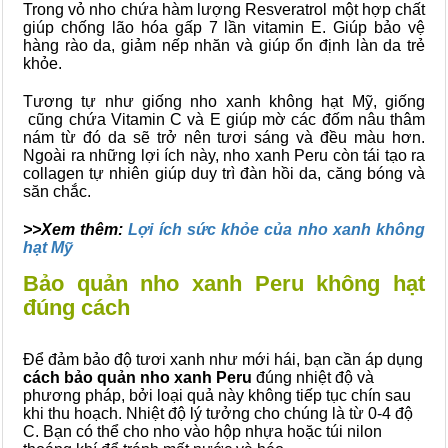
Trong vỏ nho chứa hàm lượn
g Resveratrol một hợp chất
giúp chống lão hóa gấp 7 lần vitamin E. Giúp bảo vệ
hàng rào da, giảm nếp nhăn và giúp ổn định làn da trẻ
khỏe.
Tương tự như giống nho xanh không hạt Mỹ, giống
cũng chứa Vitamin C và E giúp mờ các đốm nâu thâm
nám từ đó da sẽ trở nên tươi sáng và đều màu hơn.
Ngoài ra những lợi ích này, nho xanh Peru còn tái tạo ra
collagen tự nhiên giúp duy trì đàn hồi da, căng bóng và
săn chắc.
>>Xem thêm:
Lợi ích sức khỏe của nho xanh không
hạt Mỹ
Bảo quản nho xanh Peru không hạt
đúng cách
Để đảm bảo độ tươi xanh như mới hái, bạn cần áp dụng
cách bảo quản nho xanh Peru
đúng nhiệt độ và
phương pháp, bởi loại quả này không tiếp tục chín sau
khi thu hoạch. Nhiệt độ lý tưởng cho chúng là từ 0-4 độ
C. Bạn có thể cho nho vào hộp nhựa hoặc túi nilon