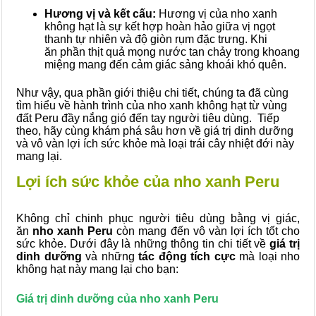
Hương vị và kết cấu:
Hương vị của nho xanh
không hạt là sự kết hợp hoàn hảo giữa vị ngọt
thanh tự nhiên và độ giòn rụm đặc trưng. Khi
ăn phần thịt quả mọng nước tan chảy trong khoang
miệng mang đến cảm giác sảng khoái khó quên.
Như vậy, qua phần giới thiệu chi tiết, chúng ta đã cùng
tìm hiểu về hành trình của nho xanh không hạt từ vùng
đất Peru đầy nắng gió đến tay người tiêu dùng. Tiếp
theo, hãy cùng khám phá sâu hơn về giá trị dinh dưỡng
và vô vàn lợi ích sức khỏe mà loại trái cây nhiệt đới này
mang lại.
Lợi ích sức khỏe của nho xanh Peru
Không chỉ chinh phục người tiêu dùng bằng vị giác,
ăn
nho xanh Peru
còn mang đến vô vàn lợi ích tốt cho
sức khỏe. Dưới đây là những thông tin chi tiết về
giá trị
dinh dưỡng
và những
tác động tích cực
mà loại nho
không hạt này mang lại cho bạn:
Giá trị dinh dưỡng của nho xanh Peru