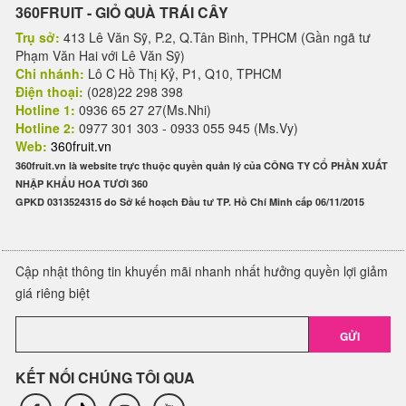
360FRUIT - GIỎ QUÀ TRÁI CÂY
Trụ sở:
413 Lê Văn Sỹ, P.2, Q.Tân Bình, TPHCM (Gần ngã tư
Phạm Văn Hai với Lê Văn Sỹ)
Chi nhánh:
Lô C Hồ Thị Kỷ, P1, Q10, TPHCM
Điện thoại:
(028)22 298 398
Hotline 1:
0936 65 27 27(Ms.Nhi)
Hotline 2:
0977 301 303 - 0933 055 945 (Ms.Vy)
Web:
360fruit.vn
360fruit.vn là website trực thuộc quyền quản lý của CÔNG TY CỔ PHẦN XUẤT
NHẬP KHẨU HOA TƯƠI 360
GPKD 0313524315 do Sở kế hoạch Đầu tư TP. Hồ Chí Minh cấp 06/11/2015
Cập nhật thông tin khuyến mãi nhanh nhất hưởng quyền lợi giảm
giá riêng biệt
GỬI
KẾT NỐI CHÚNG TÔI QUA