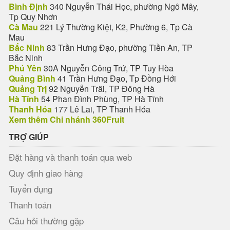
Bình Định
340 Nguyễn Thái Học, phường Ngô Mây,
Tp Quy Nhơn
Cà Mau
221 Lý Thường Kiệt, K2, Phường 6, Tp Cà
Mau
Bắc Ninh
83 Trần Hưng Đạo, phường Tiền An, TP
Bắc Ninh
Phú Yên
30A Nguyễn Công Trứ, TP Tuy Hòa
Quảng Bình
41 Trần Hưng Đạo, Tp Đồng Hới
Quảng Trị
92 Nguyễn Trãi, TP Đông Hà
Hà Tĩnh
54 Phan Đình Phùng, TP Hà Tĩnh
Thanh Hóa
177 Lê Lai, TP Thanh Hóa
Xem thêm Chi nhánh 360Fruit
TRỢ GIÚP
Đặt hàng và thanh toán qua web
Quy định giao hàng
Tuyển dụng
Thanh toán
Câu hỏi thường gặp