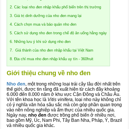
2. Các loại nho đen nhập khẩu phổ biến trên thị trường
3. Giá trị dinh dưỡng của nho đen mang lại
4. Cách chọn mua và bảo quản nho đen
5. Cách sử dụng nho đen trong chế độ ăn uống hằng ngày
6. Những lưu ý khi sử dụng nho đen
7. Giá thành của nho đen nhập khẩu tại Việt Nam
8. Địa chỉ mua nho đen nhập khẩu uy tín - 360fruit
Giới thiệu chung về nho đen
Nho đen
, một trong những loại trái cây lâu đời nhất trên
thế giới, được tin rằng đã xuất hiện từ cách đây khoảng
6.000 đến 8.000 năm ở khu vực Cận Đông và Châu Âu.
Với tên khoa học là
Vitis vinifera,
loại nho này không chỉ
có ý nghĩa văn hóa sâu sắc mà còn góp phần quan trọng
vào nền nông nghiệp và ẩm thực của nhiều quốc gia.
Ngày nay,
nho đen
được trồng phổ biến ở nhiều nơi,
bao gồm Mỹ, Úc, Nam Phi, Tây Ban Nha, Pháp, Ý, Brazil
và nhiều quốc gia khác.