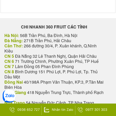
CHI NHANH 360 FRUIT CÁC TỈNH
Hà Nội:
56B Trần Phú, Ba Đình, Hà Nội
Đà Nẵng:
271B Trần Phú, Hải Châu
Cần Thơ:
266 đường 30/4, P. Xuân khánh, Q.Ninh
Kiều
CN 5
Đà Nẵng 32 Lê Thanh Nghị, Quận Hải Châu
CN 6
71 Trường Chinh, Phường Xuân Phú, TP Huế
CN 7
Lâm Đồng 05 Phan Đình Phùng
CN 8
Bình Dương 151 Phú Lợi, P. Phú Lợi, Tp. Thủ
Dầu Một
Đồng Nai
40/198A Phạm Văn Thuận, KP.3, P.Tân Mai
Biên Hòa
Kiên Giang
418 Nguyễn Trung Trực, Thành phố Rạch
Giá
Nha Trang
54 Nguyễn Đức Cảnh, TP Nha Trang
Vũng Tàu
185B Phạm Hồng Thái, Phường 7
0936 652 727
Nhắn tin Zalo
0977 301 303
Quảng Nam
61 Nguyễn Du, Tp Tam Kỳ