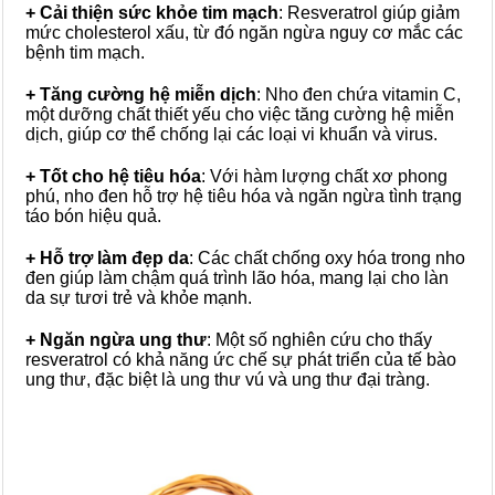
+ Cải thiện sức khỏe tim mạch
: Resveratrol giúp giảm
mức cholesterol xấu, từ đó ngăn ngừa nguy cơ mắc các
bệnh tim mạch.
+ Tăng cường hệ miễn dịch
: Nho đen chứa vitamin C,
một dưỡng chất thiết yếu cho việc tăng cường hệ miễn
dịch, giúp cơ thể chống lại các loại vi khuẩn và virus.
+ Tốt cho hệ tiêu hóa
: Với hàm lượng chất xơ phong
phú, nho đen hỗ trợ hệ tiêu hóa và ngăn ngừa tình trạng
táo bón hiệu quả.
+ Hỗ trợ làm đẹp da
: Các chất chống oxy hóa trong nho
đen giúp làm chậm quá trình lão hóa, mang lại cho làn
da sự tươi trẻ và khỏe mạnh.
+ Ngăn ngừa ung thư
: Một số nghiên cứu cho thấy
resveratrol có khả năng ức chế sự phát triển của tế bào
ung thư, đặc biệt là ung thư vú và ung thư đại tràng.