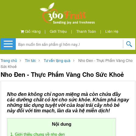
Giỏ Hàng
|
Giới Thiệu
|
Thanh Toán
|
Liên Hệ
Trang chủ
Tin tức
Tư vấn tặng quà
Nho Đen - Thực Phẩm Vàng Cho
Sức Khoẻ
Nho Đen - Thực Phẩm Vàng Cho Sức Khoẻ
Nho đen không chỉ ngon miệng mà còn chứa đầy
các dưỡng chất có lợi cho sức khỏe. Khám phá ngay
những tác dụng tuyệt vời của loại trái cây nhỏ bé
này đối với tim mạch, làn da và hệ miễn dịch!
Nội dung
1. Giới thiệu chung về nho đen