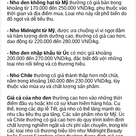
- Nho đen không hạt từ Mỹ
thường có giá bán trong
khoảng từ 170.000 đến 250.000 VND/kg, phụ thuộc vào
thời gian và địa điểm mua. Loại nho này rất phổ biến do
độ ngọt và dễ tiêu thụ.
- Nho Midnight từ Mỹ
, được ưa chuộng vì vị ngọt đậm
và hàm lượng dinh dưỡng cao, thường có giá cao hơn,
dao động từ 220.000 đến 280.000 VND/kg.
- Nho đen nhập khẩu từ Úc
có mức giá khoảng
200.000 đến 270.000 VND/kg, đặc biệt đối với những
loại nho nổi tiếng và có thương hiệu.
- Nho Chile
thường có giá thành thấp hơn một chút,
nằm trong khoảng 160.000 đến 230.000 VND/kg, tùy
thuộc vào mùa vụ và chất lượng sản phẩm.
Giá cả của nho đen
thường cao hơn vào những thời
điểm đầu vụ hoặc khi có sự khan hiếm hàng hóa. Cụ
thể, trong các dịp lễ Tết, giá nho có thể tăng mạnh do
nhu cầu tiêu thụ gia tăng. Các sản phẩm nho từ Mỹ, Úc
và Chile thường có giá cao hơn do quy trình kiểm định
chất lượng nghiêm ngặt và chi phí vận chuyển, trong khi
các loại nho có thương hiệu lớn như Midnight Beauty