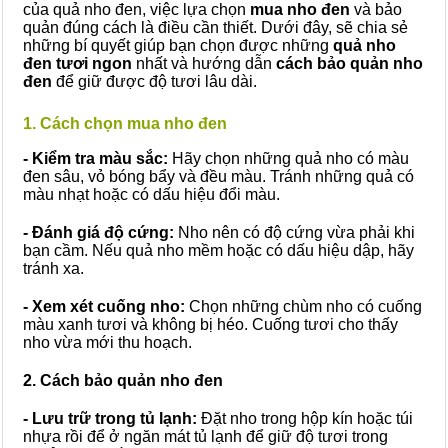
của quả nho đen, việc lựa chọn
mua nho đen
và bảo
quản đúng cách là điều cần thiết. Dưới đây, sẽ chia sẻ
những bí quyết giúp bạn chọn được những
quả nho
đen tươi ngon
nhất và hướng dẫn
cách bảo quản nho
đen
để giữ được độ tươi lâu dài.
1. Cách chọn mua nho đen
- Kiểm tra màu sắc:
Hãy chọn những quả nho có màu
đen sâu, vỏ bóng bẩy và đều màu. Tránh những quả có
màu nhạt hoặc có dấu hiệu đổi màu
.
- Đánh giá độ cứng:
Nho nên có độ cứng vừa phải khi
bạn cầm. Nếu quả nho mềm hoặc có dấu hiệu dập, hãy
tránh xa.
- Xem xét cuống nho:
Chọn những chùm nho có cuống
màu xanh tươi và không bị héo. Cuống tươi cho thấy
nho vừa mới thu hoạch.
2. Cách bảo quản nho đen
- Lưu trữ trong tủ lạnh:
Đặt nho trong hộp kín hoặc túi
nhựa rồi để ở ngăn mát tủ lạnh để giữ độ tươi trong