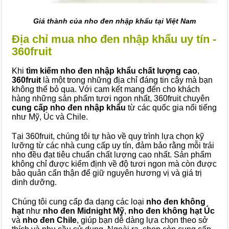
Giá thành của nho đen nhập khẩu tại Việt Nam
Địa chỉ mua nho đen nhập khẩu uy tín -
360fruit
Khi
tìm kiếm nho đen nhập khẩu chất lượng cao
,
360fruit
là một trong những địa chỉ đáng tin cậy mà bạn
không thể bỏ qua. Với cam kết mang đến cho khách
hàng những sản phẩm tươi ngon nhất, 360fruit chuyên
cung cấp
nho đen nhập khẩu
từ các quốc gia nổi tiếng
như Mỹ, Úc và Chile.
Tại 360fruit, chúng tôi tự hào về quy trình lựa chọn kỹ
lưỡng từ các nhà cung cấp uy tín, đảm bảo rằng mỗi trái
nho đều đạt tiêu chuẩn chất lượng cao nhất. Sản phẩm
không chỉ được kiểm định về độ tươi ngon mà còn được
bảo quản cẩn thận để giữ nguyên hương vị và giá trị
dinh dưỡng.
Chúng tôi cung cấp đa dạng các loại
nho đen không
hạt
như
nho đen Midnight Mỹ
,
nho đen không hạt Úc
và
nho đen Chile
, giúp bạn dễ dàng lựa chọn theo sở