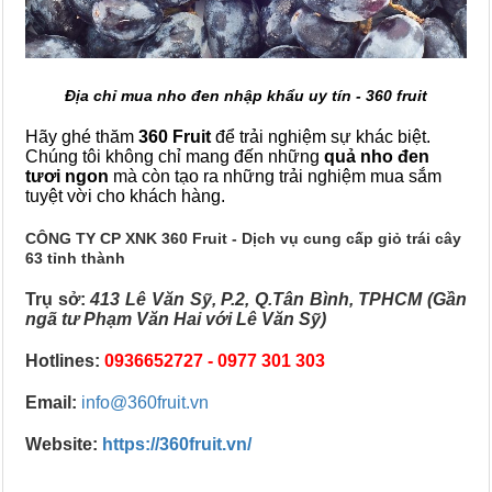
Địa chỉ mua nho đen nhập khẩu uy tín - 360 fruit
Hãy ghé thăm
360 Fruit
để trải nghiệm sự khác biệt.
Chúng tôi không chỉ mang đến những
quả nho đen
tươi ngon
mà còn tạo ra những trải nghiệm mua sắm
tuyệt vời cho khách hàng.
CÔNG TY CP XNK 360 Fruit - Dịch vụ cung cấp giỏ trái cây
63 tỉnh thành
Trụ sở:
413 Lê Văn Sỹ, P.2, Q.Tân Bình, TPHCM (Gần
ngã tư Phạm Văn Hai với Lê Văn Sỹ)
Hotlines:
0936652727 - 0977 301 303
Email:
info@360fruit.vn
Website:
https://360fruit.vn/