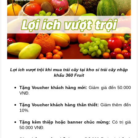
Lợi ích vượt trội khi mua trái cây tại kho sỉ trái cây nhập
khẩu 360 Fruit
Tặng Voucher khách hàng mới:
Giảm giá đến 50.000
VNĐ.
Tặng Voucher khách hàng thân thiết:
Giảm thêm đến
10%.
Tặng kèm thiệp hoặc banner chúc mừng:
Có trị giá
50.000 VNĐ.