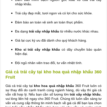
nhập khẩu.
Trái cây đẹp mắt, tươi ngon và có lợi cho sức khỏe.
Đảm bảo an toàn vệ sinh an toàn thực phẩm.
Đa dạng
trái cây nhập khẩu
từ nhiều nước khác nhau.
Giá lại cực kỳ ưu đãi dành cho quý khách hàng.
Kho sỉ trái cây nhập khẩu
có dây chuyền bảo quản
hiện đại.
Đội ngũ nhân viên trao đổi, tư vấn nhiệt tình.
Giá cả trái cây tại kho hoa quả nhập khẩu 360
Fruit
Giá cả trái cây tại
kho hoa quả nhập khẩu
360 Fruit luôn có
sự thay đổi do cạnh tranh cùng ngành hàng, dù vậy thì giá cả
vẫn rất hợp lý. Nếu bạn cần số lượng lớn
trái cây nhập khẩu
,
vui lòng liên hệ ngay cho 360 Fruit. Chúng tôi luôn sẵn sàng tư
vấn và cung cấp thông tin minh bạch về giá cả để bạn lựa chọn