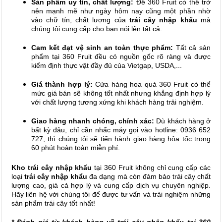
Sản phẩm uy tín, chất lượng:
Để 360 Fruit có thể trở
nên mạnh mẽ như ngày hôm nay cũng một phần nhờ
vào chữ tín, chất lượng của
trái cây nhập khẩu
mà
chúng tôi cung cấp cho bạn nói lên tất cả.
Cam kết đạt vệ sinh an toàn thực phẩm:
Tất cả sản
phẩm tại 360 Fruit đều có nguồn gốc rõ ràng và được
kiểm định thực vật đầy đủ của Vietgap, USDA,...
Giá thành hợp lý:
Cửa hàng hoa quả 360 Fruit có thể
mức giá bán sẽ không tốt nhất nhưng khẳng định hợp lý
với chất lượng tương xứng khi khách hàng trải nghiệm.
Giao hàng nhanh chóng, chính xác:
Dù khách hàng ở
bất kỳ đâu, chỉ cần nhấc máy gọi vào hotline: 0936 652
727, thì chúng tôi sẽ tiến hành giao hàng hỏa tốc trong
60 phút hoàn toàn miễn phí.
Kho trái cây nhập khẩu
tại 360 Fruit không chỉ cung cấp các
loại
trái cây nhập khẩu
đa dạng mà còn đảm bảo trái cây chất
lượng cao, giá cả hợp lý và cung cấp dịch vụ chuyên nghiệp.
Hãy liên hệ với chúng tôi để được tư vấn và trải nghiệm những
sản phẩm trái cây tốt nhất!