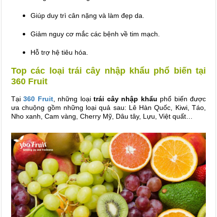
Giúp duy trì cân nặng và làm đẹp da.
Giảm nguy cơ mắc các bệnh về tim mạch.
Hỗ trợ hệ tiêu hóa.
Top các loại trái cây nhập khẩu phổ biến tại
360 Fruit
Tại
360 Fruit
, những loại
trái cây nhập khẩu
phổ biến được
ưa chuộng gồm những loại quả sau: Lê Hàn Quốc, Kiwi, Táo,
Nho xanh, Cam vàng, Cherry Mỹ, Dâu tây, Lựu, Việt quất…