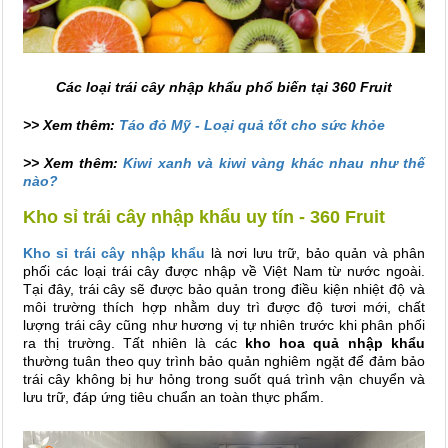
Các loại trái cây nhập khẩu phổ biến tại 360 Fruit
​>> Xem thêm:
Táo đỏ Mỹ - Loại quả tốt cho sức khỏe
>> Xem thêm:
Kiwi xanh và kiwi vàng khác nhau như thế
nào?
Kho sỉ trái cây nhập khẩu uy tín - 360 Fruit
Kho sỉ trái cây nhập khẩu
là nơi lưu trữ, bảo quản và phân
phối các loại trái cây được nhập về Việt Nam từ nước ngoài.
Tại đây, trái cây sẽ được bảo quản trong điều kiện nhiệt độ và
môi trường thích hợp nhằm duy trì được độ tươi mới, chất
lượng trái cây cũng như hương vị tự nhiên trước khi phân phối
ra thị trường. Tất nhiên là các
kho hoa quả nhập khẩu
thường tuân theo quy trình bảo quản nghiêm ngặt để đảm bảo
trái cây không bị hư hỏng trong suốt quá trình vận chuyển và
lưu trữ, đáp ứng tiêu chuẩn an toàn thực phẩm.