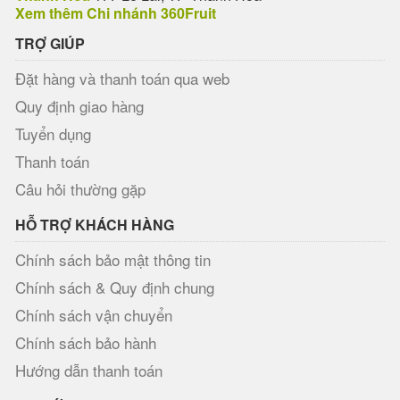
Xem thêm Chi nhánh 360Fruit
TRỢ GIÚP
Đặt hàng và thanh toán qua web
Quy định giao hàng
Tuyển dụng
Thanh toán
Câu hỏi thường gặp
HỖ TRỢ KHÁCH HÀNG
Chính sách bảo mật thông tin
Chính sách & Quy định chung
Chính sách vận chuyển
Chính sách bảo hành
Hướng dẫn thanh toán