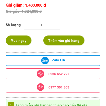
Giá giảm: 1,400,000 đ
Giá gốc: 1,624,000 đ
Số lượng
-
+
Mua ngay
Thêm vào giỏ hàng
Zalo OA
0936 652 727
0977 301 303
1.
Tặng miễn phí banner, thiệp cao cấp (trị giá