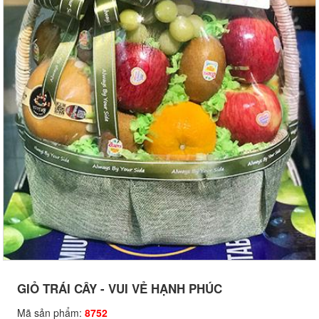
GIỎ TRÁI CÂY - VUI VẺ HẠNH PHÚC
Mã sản phẩm:
8752