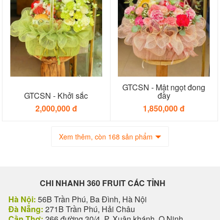
GTCSN - Mật ngọt đong
GTCSN - Khởi sắc
đầy
2,000,000 đ
1,850,000 đ
Xem thêm, còn 168 sản phẩm
CHI NHANH 360 FRUIT CÁC TỈNH
Hà Nội:
56B Trần Phú, Ba Đình, Hà Nội
Đà Nẵng:
271B Trần Phú, Hải Châu
Cần Thơ:
266 đường 30/4, P. Xuân khánh, Q.Ninh