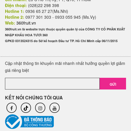
Điện thoại:
(028)22 298 398
Hotline 1:
0936 65 27 27(Ms.Nhi)
Hotline 2:
0977 301 303 - 0933 055 945 (Ms.Vy)
Web:
360fruit.vn
360fruit.vn là website trực thuộc quyền quản lý của CÔNG TY CỔ PHẦN XUẤT
NHẬP KHẨU HOA TƯƠI 360
GPKD 0313524315 do Sở kế hoạch Đầu tư TP. Hồ Chí Minh cấp 06/11/2015
Cập nhật thông tin khuyến mãi nhanh nhất hưởng quyền lợi giảm
giá riêng biệt
GỬI
KẾT NỐI CHÚNG TÔI QUA