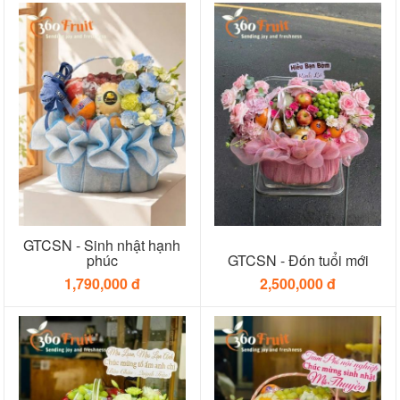
GTCSN - Sinh nhật hạnh
phúc
GTCSN - Đón tuổi mới
1,790,000 đ
2,500,000 đ