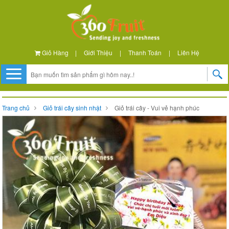
Giỏ Hàng
|
Giới Thiệu
|
Thanh Toán
|
Liên Hệ
Trang chủ
Giỏ trái cây sinh nhật
Giỏ trái cây - Vui vẻ hạnh phúc