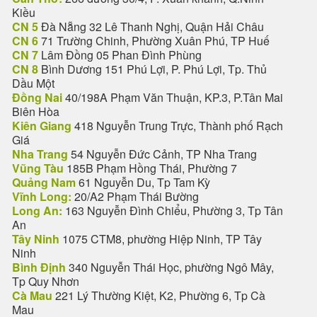
Kiều
CN 5
Đà Nẵng 32 Lê Thanh Nghị, Quận Hải Châu
CN 6
71 Trường Chinh, Phường Xuân Phú, TP Huế
CN 7
Lâm Đồng 05 Phan Đình Phùng
CN 8
Bình Dương 151 Phú Lợi, P. Phú Lợi, Tp. Thủ
Dầu Một
Đồng Nai
40/198A Phạm Văn Thuận, KP.3, P.Tân Mai
Biên Hòa
Kiên Giang
418 Nguyễn Trung Trực, Thành phố Rạch
Giá
Nha Trang
54 Nguyễn Đức Cảnh, TP Nha Trang
Vũng Tàu
185B Phạm Hồng Thái, Phường 7
Quảng Nam
61 Nguyễn Du, Tp Tam Kỳ
Vĩnh Long:
20/A2 Phạm Thái Bường
Long An:
163 Nguyễn Đình Chiểu, Phường 3, Tp Tân
An
Tây Ninh
1075 CTM8, phường Hiệp Ninh, TP Tây
Ninh
Bình Định
340 Nguyễn Thái Học, phường Ngô Mây,
Tp Quy Nhơn
Cà Mau
221 Lý Thường Kiệt, K2, Phường 6, Tp Cà
Mau