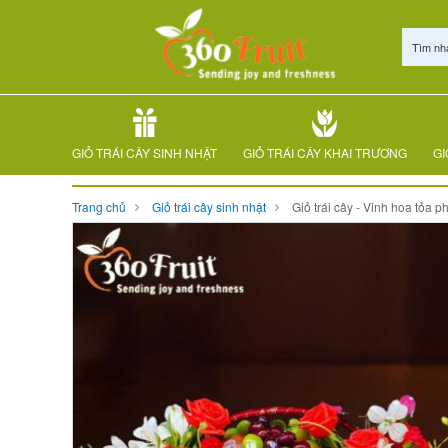
Tìm nh
GIỎ TRÁI CÂY SINH NHẬT
GIỎ TRÁI CÂY KHAI TRƯƠNG
GI
Trang chủ
Giỏ trái cây sinh nhật
Giỏ trái cây - Vinh hoa tỏa ph