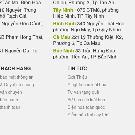
P.Tân Mai Biên Hòa
Chiểu, Phường 3, Tp Tân An
18 Nguyễn Trung
Tây Ninh
1075 CTM8, phường
phố Rạch Giá
Hiệp Ninh, TP Tây Ninh
 Nguyễn Đức Cảnh,
Bình Định
340 Nguyễn Thái Học,
phường Ngô Mây, Tp Quy Nhơn
B Phạm Hồng Thái,
Cà Mau
221 Lý Thường Kiệt, K2,
Phường 6, Tp Cà Mau
1 Nguyễn Du, Tp
Bắc Ninh
83 Trần Hưng Đạo,
phường Tiền An, TP Bắc Ninh
KHÁCH HÀNG
TIN TỨC
bảo mật thông tin
Giới Thiệu
 & Quy định chung
Ý nghĩa các loài hoa
 vận chuyển
Tư vấn tặng quà
 bảo hành
Sự tích các loài hoa
thanh toán
Điện hoa toàn quốc
Điểm bán trái cây tươi