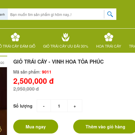
anh
Ỏ TRÁI CÂY ĐÁM GIỖ
GIỎ TRÁI CÂY ƯU ĐÃI 30%
HOA TRÁI CÂY
TRÁ
GIỎ TRÁI CÂY - VINH HOA TỎA PHÚC
úc
Mã sản phẩm:
9011
2,500,000 đ
2,950,000 đ
Số lượng
-
+
Mua ngay
Thêm vào giỏ hàng