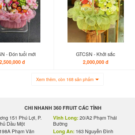
N - Đón tuổi mới
GTCSN - Khởi sắc
2,500,000 đ
2,000,000 đ
Xem thêm, còn 168 sản phẩm
CHI NHANH 360 FRUIT CÁC TỈNH
ng 151 Phú Lợi, P.
Vĩnh Long:
20/A2 Phạm Thái
Thủ Dầu Một
Bường
198A Phạm Văn
Long An:
163 Nguyễn Đình