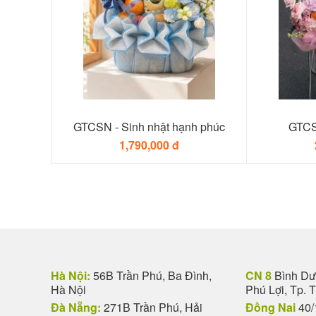
GTCSN - Sinh nhật hạnh phúc
GTCS
1,790,000 đ
Hà Nội:
56B Trần Phú, Ba Đình,
CN 8
Bình Dươ
Hà Nội
Phú Lợi, Tp. 
Đà Nẵng:
271B Trần Phú, Hải
Đồng Nai
40/