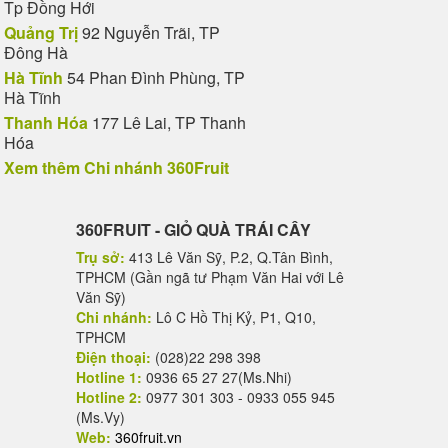
Tp Đồng Hới
Quảng Trị
92 Nguyễn Trãi, TP
Đông Hà
Hà Tĩnh
54 Phan Đình Phùng, TP
Hà Tĩnh
Thanh Hóa
177 Lê Lai, TP Thanh
Hóa
Xem thêm Chi nhánh 360Fruit
360FRUIT - GIỎ QUÀ TRÁI CÂY
Trụ sở:
413 Lê Văn Sỹ, P.2, Q.Tân Bình,
TPHCM (Gần ngã tư Phạm Văn Hai với Lê
Văn Sỹ)
Chi nhánh:
Lô C Hồ Thị Kỷ, P1, Q10,
TPHCM
Điện thoại:
(028)22 298 398
Hotline 1:
0936 65 27 27(Ms.Nhi)
Hotline 2:
0977 301 303 - 0933 055 945
(Ms.Vy)
Web:
360fruit.vn