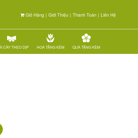
Giỏ Hàng
|
Giới Thiệu
|
Thanh Toán
|
Liên Hệ
I CÂY THEO DỊP
HOA TẶNG KÈM
QUÀ TẶNG KÈM