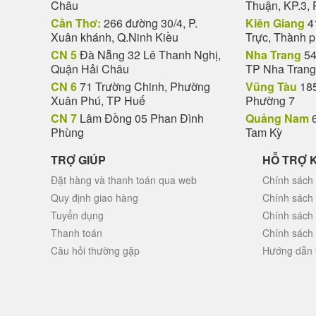
Châu
Thuận, KP.3, 
Cần Thơ:
266 đường 30/4, P.
Kiên Giang
4
Xuân khánh, Q.Ninh Kiều
Trực, Thành 
CN 5
Đà Nẵng 32 Lê Thanh Nghị,
Nha Trang
54
Quận Hải Châu
TP Nha Trang
CN 6
71 Trường Chinh, Phường
Vũng Tàu
185
Xuân Phú, TP Huế
Phường 7
CN 7
Lâm Đồng 05 Phan Đình
Quảng Nam
6
Phùng
Tam Kỳ
TRỢ GIÚP
HỖ TRỢ 
Đặt hàng và thanh toán qua web
Chính sách 
Quy định giao hàng
Chính sách
Tuyển dụng
Chính sách
Thanh toán
Chính sách
Câu hỏi thường gặp
Hướng dẫn 