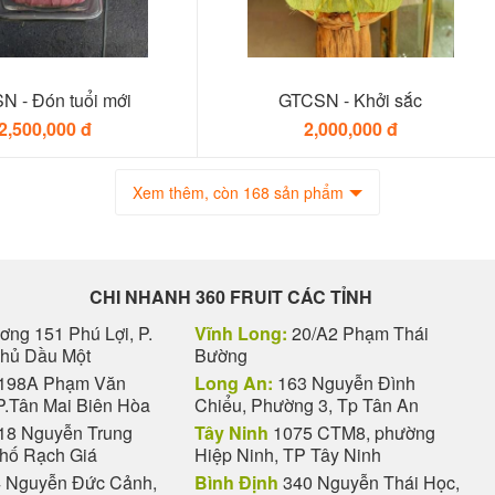
N - Đón tuổi mới
GTCSN - Khởi sắc
2,500,000 đ
2,000,000 đ
Xem thêm, còn 168 sản phẩm
CHI NHANH 360 FRUIT CÁC TỈNH
ng 151 Phú Lợi, P.
Vĩnh Long:
20/A2 Phạm Thái
Thủ Dầu Một
Bường
198A Phạm Văn
Long An:
163 Nguyễn Đình
P.Tân Mai Biên Hòa
Chiểu, Phường 3, Tp Tân An
18 Nguyễn Trung
Tây Ninh
1075 CTM8, phường
phố Rạch Giá
Hiệp Ninh, TP Tây Ninh
 Nguyễn Đức Cảnh,
Bình Định
340 Nguyễn Thái Học,