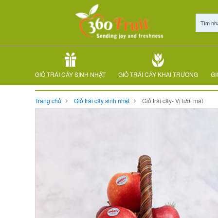
Tìm nh
GIỎ TRÁI CÂY SINH NHẬT
GIỎ TRÁI CÂY KHAI TRƯƠNG
GI
Trang chủ
Giỏ trái cây sinh nhật
Giỏ trái cây- Vị tươi mát