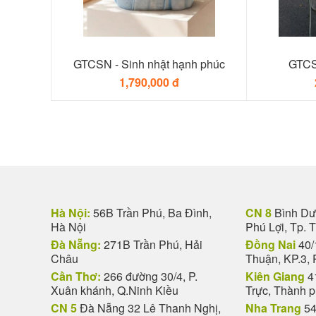
GTCSN - Sinh nhật hạnh phúc
GTCS
1,790,000 đ
Hà Nội:
56B Trần Phú, Ba Đình,
CN 8
Bình Dươ
Hà Nội
Phú Lợi, Tp. 
Đà Nẵng:
271B Trần Phú, Hải
Đồng Nai
40/
Châu
Thuận, KP.3, 
Cần Thơ:
266 đường 30/4, P.
Kiên Giang
4
Xuân khánh, Q.Ninh Kiều
Trực, Thành 
CN 5
Đà Nẵng 32 Lê Thanh Nghị,
Nha Trang
54