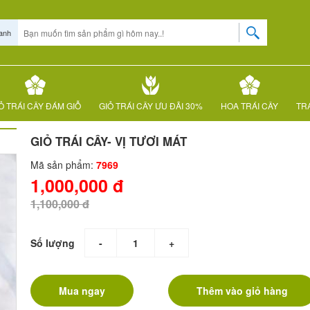
anh
Ỏ TRÁI CÂY ĐÁM GIỖ
GIỎ TRÁI CÂY ƯU ĐÃI 30%
HOA TRÁI CÂY
TRÁ
GIỎ TRÁI CÂY- VỊ TƯƠI MÁT
Mã sản phẩm:
7969
1,000,000 đ
1,100,000 đ
Số lượng
-
+
Mua ngay
Thêm vào giỏ hàng