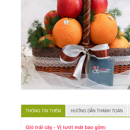
THÔNG TIN THÊM
HƯỚNG DẪN THANH TOÁN
Giỏ trái cây - Vị tươi mát bao gồm: