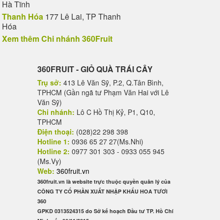
Hà Tĩnh
Thanh Hóa
177 Lê Lai, TP Thanh
Hóa
Xem thêm Chi nhánh 360Fruit
360FRUIT - GIỎ QUÀ TRÁI CÂY
Trụ sở:
413 Lê Văn Sỹ, P.2, Q.Tân Bình,
TPHCM (Gần ngã tư Phạm Văn Hai với Lê
Văn Sỹ)
Chi nhánh:
Lô C Hồ Thị Kỷ, P1, Q10,
TPHCM
Điện thoại:
(028)22 298 398
Hotline 1:
0936 65 27 27(Ms.Nhi)
Hotline 2:
0977 301 303 - 0933 055 945
(Ms.Vy)
Web:
360fruit.vn
360fruit.vn là website trực thuộc quyền quản lý của
CÔNG TY CỔ PHẦN XUẤT NHẬP KHẨU HOA TƯƠI
360
GPKD 0313524315 do Sở kế hoạch Đầu tư TP. Hồ Chí