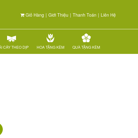
Giỏ Hàng
|
Giới Thiệu
|
Thanh Toán
|
Liên Hệ
I CÂY THEO DỊP
HOA TẶNG KÈM
QUÀ TẶNG KÈM