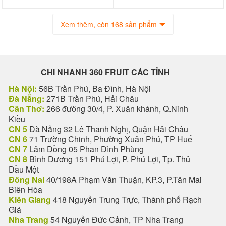
Xem thêm, còn 168 sản phẩm
CHI NHANH 360 FRUIT CÁC TỈNH
Hà Nội:
56B Trần Phú, Ba Đình, Hà Nội
Đà Nẵng:
271B Trần Phú, Hải Châu
Cần Thơ:
266 đường 30/4, P. Xuân khánh, Q.Ninh
Kiều
CN 5
Đà Nẵng 32 Lê Thanh Nghị, Quận Hải Châu
CN 6
71 Trường Chinh, Phường Xuân Phú, TP Huế
CN 7
Lâm Đồng 05 Phan Đình Phùng
CN 8
Bình Dương 151 Phú Lợi, P. Phú Lợi, Tp. Thủ
Dầu Một
Đồng Nai
40/198A Phạm Văn Thuận, KP.3, P.Tân Mai
Biên Hòa
Kiên Giang
418 Nguyễn Trung Trực, Thành phố Rạch
Giá
Nha Trang
54 Nguyễn Đức Cảnh, TP Nha Trang