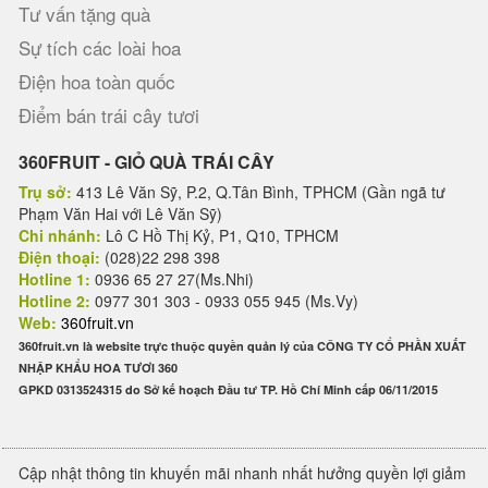
Tư vấn tặng quà
Sự tích các loài hoa
Điện hoa toàn quốc
Điểm bán trái cây tươi
360FRUIT - GIỎ QUÀ TRÁI CÂY
Trụ sở:
413 Lê Văn Sỹ, P.2, Q.Tân Bình, TPHCM (Gần ngã tư
Phạm Văn Hai với Lê Văn Sỹ)
Chi nhánh:
Lô C Hồ Thị Kỷ, P1, Q10, TPHCM
Điện thoại:
(028)22 298 398
Hotline 1:
0936 65 27 27(Ms.Nhi)
Hotline 2:
0977 301 303 - 0933 055 945 (Ms.Vy)
Web:
360fruit.vn
360fruit.vn là website trực thuộc quyền quản lý của CÔNG TY CỔ PHẦN XUẤT
NHẬP KHẨU HOA TƯƠI 360
GPKD 0313524315 do Sở kế hoạch Đầu tư TP. Hồ Chí Minh cấp 06/11/2015
Cập nhật thông tin khuyến mãi nhanh nhất hưởng quyền lợi giảm