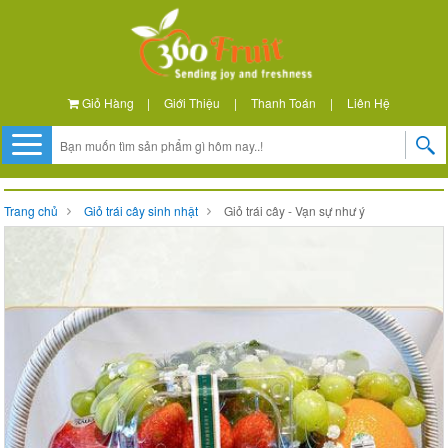
Giỏ Hàng
|
Giới Thiệu
|
Thanh Toán
|
Liên Hệ
Trang chủ
Giỏ trái cây sinh nhật
Giỏ trái cây - Vạn sự như ý