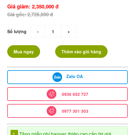
Giá giảm: 2,350,000 đ
Giá gốc: 2,726,000 đ
Số lượng
-
+
Mua ngay
Thêm vào giỏ hàng
Zalo OA
0936 652 727
0977 301 303
1.
Tặng miễn phí banner, thiệp cao cấp (trị giá