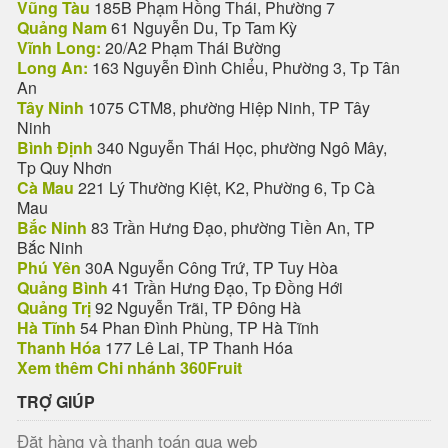
Vũng Tàu
185B Phạm Hồng Thái, Phường 7
Quảng Nam
61 Nguyễn Du, Tp Tam Kỳ
Vĩnh Long:
20/A2 Phạm Thái Bường
Long An:
163 Nguyễn Đình Chiểu, Phường 3, Tp Tân
An
Tây Ninh
1075 CTM8, phường Hiệp Ninh, TP Tây
Ninh
Bình Định
340 Nguyễn Thái Học, phường Ngô Mây,
Tp Quy Nhơn
Cà Mau
221 Lý Thường Kiệt, K2, Phường 6, Tp Cà
Mau
Bắc Ninh
83 Trần Hưng Đạo, phường Tiền An, TP
Bắc Ninh
Phú Yên
30A Nguyễn Công Trứ, TP Tuy Hòa
Quảng Bình
41 Trần Hưng Đạo, Tp Đồng Hới
Quảng Trị
92 Nguyễn Trãi, TP Đông Hà
Hà Tĩnh
54 Phan Đình Phùng, TP Hà Tĩnh
Thanh Hóa
177 Lê Lai, TP Thanh Hóa
Xem thêm Chi nhánh 360Fruit
TRỢ GIÚP
Đặt hàng và thanh toán qua web