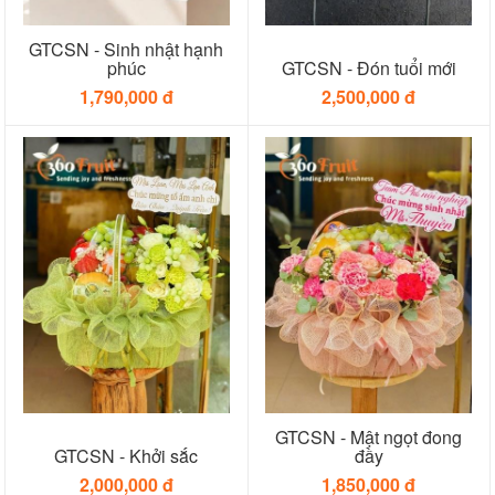
GTCSN - Sinh nhật hạnh
phúc
GTCSN - Đón tuổi mới
1,790,000 đ
2,500,000 đ
GTCSN - Mật ngọt đong
GTCSN - Khởi sắc
đầy
2,000,000 đ
1,850,000 đ