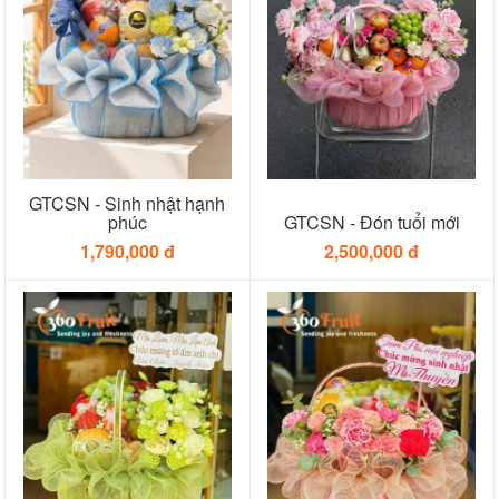
GTCSN - Sinh nhật hạnh
phúc
GTCSN - Đón tuổi mới
1,790,000 đ
2,500,000 đ