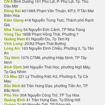
CN 8
Bình Dương 151 Phú Lợi, P. Phú Lợi, Tp. Thủ
Dầu Một
Đồng Nai
40/198A Phạm Văn Thuận, KP.3, P.Tân Mai
Biên Hòa
Kiên Giang
418 Nguyễn Trung Trực, Thành phố Rạch
Giá
Nha Trang
54 Nguyễn Đức Cảnh, TP Nha Trang
Vũng Tàu
185B Phạm Hồng Thái, Phường 7
Quảng Nam
61 Nguyễn Du, Tp Tam Kỳ
Vĩnh Long:
20/A2 Phạm Thái Bường
Long An:
163 Nguyễn Đình Chiểu, Phường 3, Tp Tân
An
Tây Ninh
1075 CTM8, phường Hiệp Ninh, TP Tây
Ninh
Bình Định
340 Nguyễn Thái Học, phường Ngô Mây,
Tp Quy Nhơn
Cà Mau
221 Lý Thường Kiệt, K2, Phường 6, Tp Cà
Mau
Bắc Ninh
83 Trần Hưng Đạo, phường Tiền An, TP
Bắc Ninh
Phú Yên
30A Nguyễn Công Trứ, TP Tuy Hòa
Quảng Bình
41 Trần Hưng Đạo, Tp Đồng Hới
Quảng Trị
92 Nguyễn Trãi, TP Đông Hà