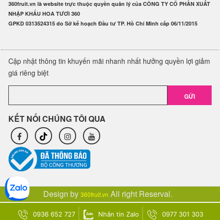
360fruit.vn là website trực thuộc quyền quản lý của CÔNG TY CỔ PHẦN XUẤT
NHẬP KHẨU HOA TƯƠI 360
GPKD 0313524315 do Sở kế hoạch Đầu tư TP. Hồ Chí Minh cấp 06/11/2015
Cập nhật thông tin khuyến mãi nhanh nhất hưởng quyền lợi giảm
giá riêng biệt
GỬI
KẾT NỐI CHÚNG TÔI QUA
Design by
All right Reserval.
360fruit.vn
0936 652 727
Nhắn tin Zalo
0977 301 303