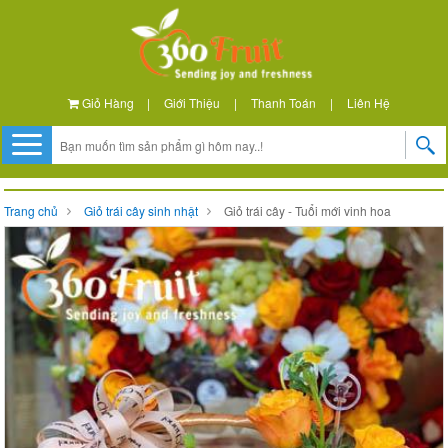
Giỏ Hàng
|
Giới Thiệu
|
Thanh Toán
|
Liên Hệ
Trang chủ
Giỏ trái cây sinh nhật
Giỏ trái cây - Tuổi mới vinh hoa