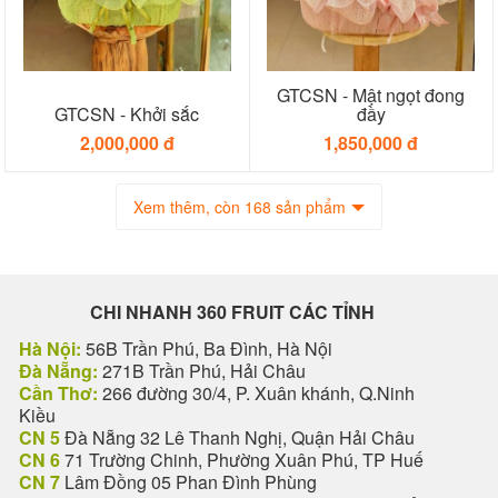
GTCSN - Mật ngọt đong
GTCSN - Khởi sắc
đầy
2,000,000 đ
1,850,000 đ
Xem thêm, còn 168 sản phẩm
CHI NHANH 360 FRUIT CÁC TỈNH
Hà Nội:
56B Trần Phú, Ba Đình, Hà Nội
Đà Nẵng:
271B Trần Phú, Hải Châu
Cần Thơ:
266 đường 30/4, P. Xuân khánh, Q.Ninh
Kiều
CN 5
Đà Nẵng 32 Lê Thanh Nghị, Quận Hải Châu
CN 6
71 Trường Chinh, Phường Xuân Phú, TP Huế
CN 7
Lâm Đồng 05 Phan Đình Phùng