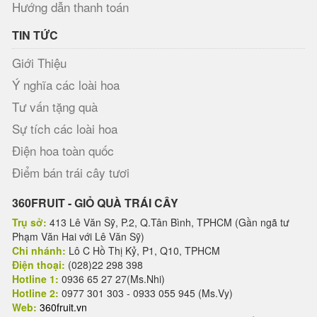
Hướng dẫn thanh toán
TIN TỨC
Giới Thiệu
Ý nghĩa các loài hoa
Tư vấn tặng quà
Sự tích các loài hoa
Điện hoa toàn quốc
Điểm bán trái cây tươi
360FRUIT - GIỎ QUÀ TRÁI CÂY
Trụ sở:
413 Lê Văn Sỹ, P.2, Q.Tân Bình, TPHCM (Gần ngã tư
Phạm Văn Hai với Lê Văn Sỹ)
Chi nhánh:
Lô C Hồ Thị Kỷ, P1, Q10, TPHCM
Điện thoại:
(028)22 298 398
Hotline 1:
0936 65 27 27(Ms.Nhi)
Hotline 2:
0977 301 303 - 0933 055 945 (Ms.Vy)
Web:
360fruit.vn