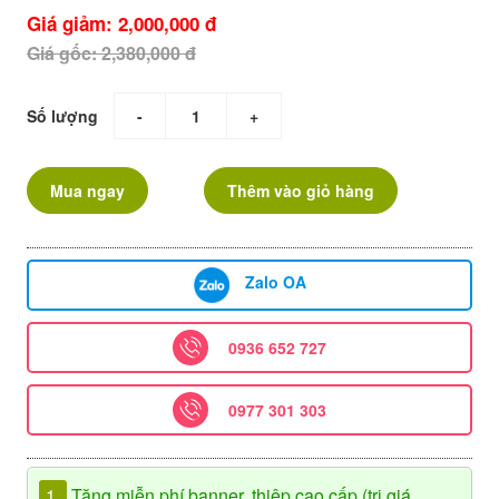
Giá giảm: 2,000,000 đ
Giá gốc: 2,380,000 đ
Số lượng
-
+
Mua ngay
Thêm vào giỏ hàng
Zalo OA
0936 652 727
0977 301 303
1.
Tặng miễn phí banner, thiệp cao cấp (trị giá