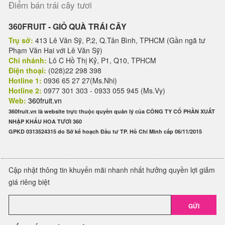
Điểm bán trái cây tươi
360FRUIT - GIỎ QUÀ TRÁI CÂY
Trụ sở:
413 Lê Văn Sỹ, P.2, Q.Tân Bình, TPHCM (Gần ngã tư
Phạm Văn Hai với Lê Văn Sỹ)
Chi nhánh:
Lô C Hồ Thị Kỷ, P1, Q10, TPHCM
Điện thoại:
(028)22 298 398
Hotline 1:
0936 65 27 27(Ms.Nhi)
Hotline 2:
0977 301 303 - 0933 055 945 (Ms.Vy)
Web:
360fruit.vn
360fruit.vn là website trực thuộc quyền quản lý của CÔNG TY CỔ PHẦN XUẤT
NHẬP KHẨU HOA TƯƠI 360
GPKD 0313524315 do Sở kế hoạch Đầu tư TP. Hồ Chí Minh cấp 06/11/2015
Cập nhật thông tin khuyến mãi nhanh nhất hưởng quyền lợi giảm
giá riêng biệt
GỬI