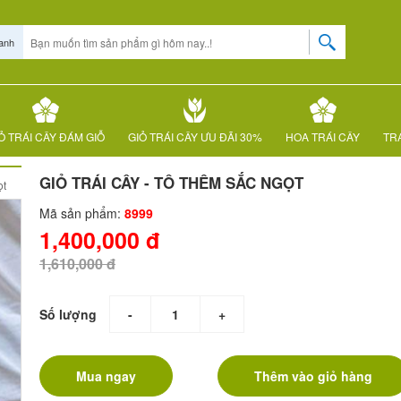
anh
Ỏ TRÁI CÂY ĐÁM GIỖ
GIỎ TRÁI CÂY ƯU ĐÃI 30%
HOA TRÁI CÂY
TRÁ
GIỎ TRÁI CÂY - TÔ THÊM SẮC NGỌT
̣t
Mã sản phẩm:
8999
1,400,000 đ
1,610,000 đ
Số lượng
-
+
Mua ngay
Thêm vào giỏ hàng