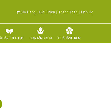
Giỏ Hàng
|
Giới Thiệu
|
Thanh Toán
|
Liên Hệ
I CÂY THEO DỊP
HOA TẶNG KÈM
QUÀ TẶNG KÈM