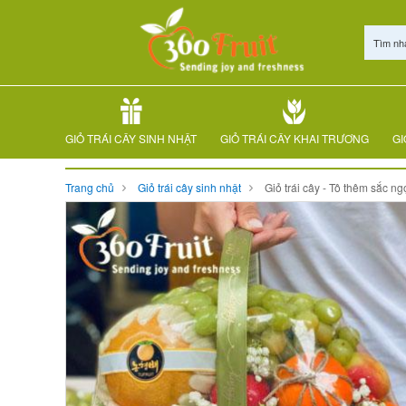
Tìm nh
GIỎ TRÁI CÂY SINH NHẬT
GIỎ TRÁI CÂY KHAI TRƯƠNG
GI
Trang chủ
Giỏ trái cây sinh nhật
Giỏ trái cây - Tô thêm sắc ngo