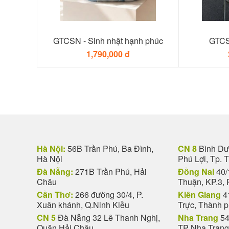
GTCSN - Sinh nhật hạnh phúc
GTCS
1,790,000 đ
Hà Nội:
56B Trần Phú, Ba Đình,
CN 8
Bình Dươ
Hà Nội
Phú Lợi, Tp. 
Đà Nẵng:
271B Trần Phú, Hải
Đồng Nai
40/
Châu
Thuận, KP.3, 
Cần Thơ:
266 đường 30/4, P.
Kiên Giang
4
Xuân khánh, Q.Ninh Kiều
Trực, Thành 
CN 5
Đà Nẵng 32 Lê Thanh Nghị,
Nha Trang
54
Quận Hải Châu
TP Nha Trang