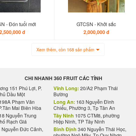
N - Đón tuổi mới
GTCSN - Khởi sắc
2,500,000 đ
2,000,000 đ
Xem thêm, còn 168 sản phẩm
CHI NHANH 360 FRUIT CÁC TỈNH
ng 151 Phú Lợi, P.
Vĩnh Long:
20/A2 Phạm Thái
Thủ Dầu Một
Bường
198A Phạm Văn
Long An:
163 Nguyễn Đình
P.Tân Mai Biên Hòa
Chiểu, Phường 3, Tp Tân An
18 Nguyễn Trung
Tây Ninh
1075 CTM8, phường
phố Rạch Giá
Hiệp Ninh, TP Tây Ninh
 Nguyễn Đức Cảnh,
Bình Định
340 Nguyễn Thái Học,
phường Ngô Mây, Tp Quy Nhơn