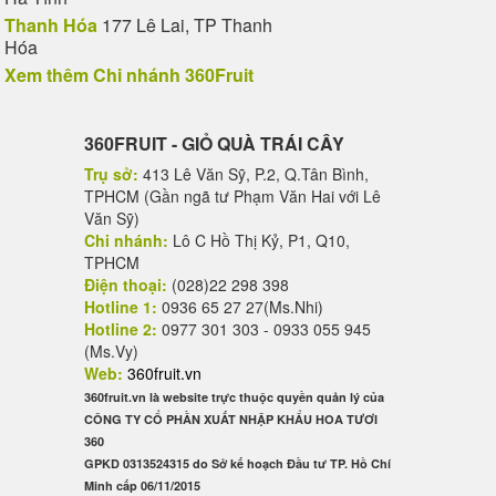
Thanh Hóa
177 Lê Lai, TP Thanh
Hóa
Xem thêm Chi nhánh 360Fruit
360FRUIT - GIỎ QUÀ TRÁI CÂY
Trụ sở:
413 Lê Văn Sỹ, P.2, Q.Tân Bình,
TPHCM (Gần ngã tư Phạm Văn Hai với Lê
Văn Sỹ)
Chi nhánh:
Lô C Hồ Thị Kỷ, P1, Q10,
TPHCM
Điện thoại:
(028)22 298 398
Hotline 1:
0936 65 27 27(Ms.Nhi)
Hotline 2:
0977 301 303 - 0933 055 945
(Ms.Vy)
Web:
360fruit.vn
360fruit.vn là website trực thuộc quyền quản lý của
CÔNG TY CỔ PHẦN XUẤT NHẬP KHẨU HOA TƯƠI
360
GPKD 0313524315 do Sở kế hoạch Đầu tư TP. Hồ Chí
Minh cấp 06/11/2015