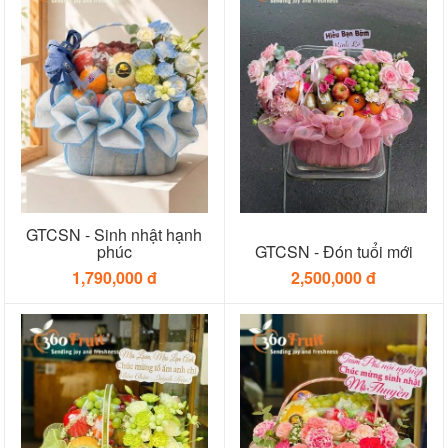
GTCSN - Sinh nhật hạnh
phúc
GTCSN - Đón tuổi mới
1,790,000 đ
2,500,000 đ