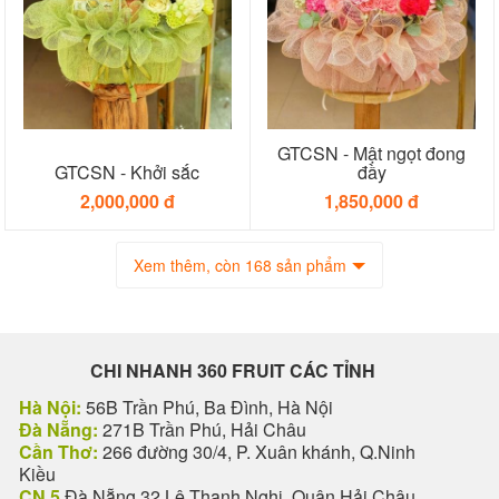
GTCSN - Mật ngọt đong
GTCSN - Khởi sắc
đầy
2,000,000 đ
1,850,000 đ
Xem thêm, còn 168 sản phẩm
CHI NHANH 360 FRUIT CÁC TỈNH
Hà Nội:
56B Trần Phú, Ba Đình, Hà Nội
Đà Nẵng:
271B Trần Phú, Hải Châu
Cần Thơ:
266 đường 30/4, P. Xuân khánh, Q.Ninh
Kiều
CN 5
Đà Nẵng 32 Lê Thanh Nghị, Quận Hải Châu