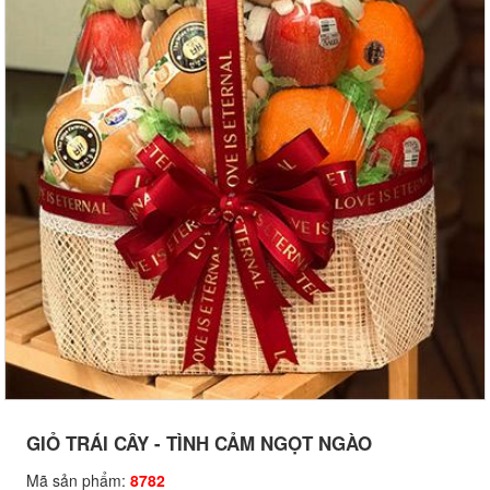
GIỎ TRÁI CÂY - TÌNH CẢM NGỌT NGÀO
Mã sản phẩm:
8782