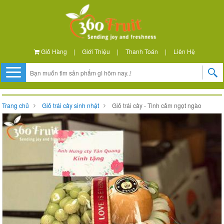
Giỏ Hàng
|
Giới Thiệu
|
Thanh Toán
|
Liên Hệ
Trang chủ
Giỏ trái cây sinh nhật
Giỏ trái cây - Tình cảm ngọt ngào