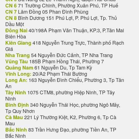
CN 6
71 Trường Chinh, Phường Xuân Phú, TP Huế
CN 7
Lâm Đồng 05 Phan Đình Phùng
CN 8
Bình Dương 151 Phú Lợi, P. Phú Lợi, Tp. Thủ
Dầu Một
Đồng Nai
40/198A Phạm Văn Thuận, KP.3, P.Tân Mai
Biên Hòa
Kiên Giang
418 Nguyễn Trung Trực, Thành phố Rạch
Giá
Nha Trang
54 Nguyễn Đức Cảnh, TP Nha Trang
Vũng Tàu
185B Phạm Hồng Thái, Phường 7
Quảng Nam
61 Nguyễn Du, Tp Tam Kỳ
Vĩnh Long:
20/A2 Phạm Thái Bường
Long An:
163 Nguyễn Đình Chiểu, Phường 3, Tp Tân
An
Tây Ninh
1075 CTM8, phường Hiệp Ninh, TP Tây
Ninh
Bình Định
340 Nguyễn Thái Học, phường Ngô Mây,
Tp Quy Nhơn
Cà Mau
221 Lý Thường Kiệt, K2, Phường 6, Tp Cà
Mau
Bắc Ninh
83 Trần Hưng Đạo, phường Tiền An, TP
Bắc Ninh