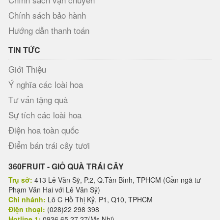
Chính sách bảo hành
Hướng dẫn thanh toán
TIN TỨC
Giới Thiệu
Ý nghĩa các loài hoa
Tư vấn tặng quà
Sự tích các loài hoa
Điện hoa toàn quốc
Điểm bán trái cây tươi
360FRUIT - GIỎ QUÀ TRÁI CÂY
Trụ sở:
413 Lê Văn Sỹ, P.2, Q.Tân Bình, TPHCM (Gần ngã tư
Phạm Văn Hai với Lê Văn Sỹ)
Chi nhánh:
Lô C Hồ Thị Kỷ, P1, Q10, TPHCM
Điện thoại:
(028)22 298 398
Hotline 1:
0936 65 27 27(Ms.Nhi)