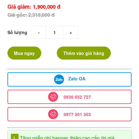
Giá giảm: 1,900,000 đ
Giá gốc: 2,318,000 đ
Số lượng
-
+
Mua ngay
Thêm vào giỏ hàng
Zalo OA
0936 652 727
0977 301 303
1.
Tặng miễn phí banner, thiệp cao cấp (trị giá