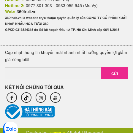
Hotline 2:
0977 301 303 - 0933 055 945 (Ms.Vy)
Web:
360fruit.vn
360fruit.vn là website trực thuộc quyền quản lý của CÔNG TY CỔ PHẦN XUẤT
NHẬP KHẨU HOA TƯƠI 360
GPKD 0313524315 do Sở kế hoạch Đầu tư TP. Hồ Chí Minh cấp 06/11/2015
Cập nhật thông tin khuyến mãi nhanh nhất hưởng quyền lợi giảm
giá riêng biệt
GỬI
KẾT NỐI CHÚNG TÔI QUA
Design by
All right Reserval.
360fruit.vn