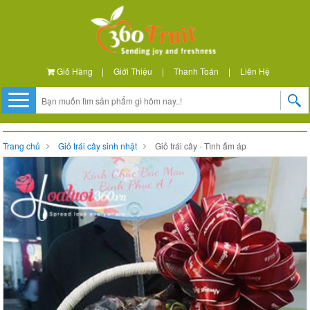
Giỏ Hàng
|
Giới Thiệu
|
Thanh Toán
|
Liên Hệ
Trang chủ
Giỏ trái cây sinh nhật
Giỏ trái cây - Tình ấm áp