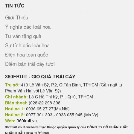
TIN TỨC
Giới Thiệu
Ý nghĩa các loài hoa
Tư vấn tặng quà
Sự tích các loài hoa
Điện hoa toàn quốc
Điểm bán trái cây tươi
360FRUIT - GIỎ QUÀ TRÁI CÂY
Trụ sở:
413 Lê Văn Sỹ, P.2, Q.Tân Bình, TPHCM (Gần ngã tư
Phạm Văn Hai với Lê Văn Sỹ)
Chi nhánh:
Lô C Hồ Thị Kỷ, P1, Q10, TPHCM
Điện thoại:
(028)22 298 398
Hotline 1:
0936 65 27 27(Ms.Nhi)
Hotline 2:
0977 301 303 - 0933 055 945 (Ms.Vy)
Web:
360fruit.vn
360fruit.vn là website trực thuộc quyền quản lý của CÔNG TY CỔ PHẦN XUẤT
NHẬP KHẨU HOA TƯƠI 360