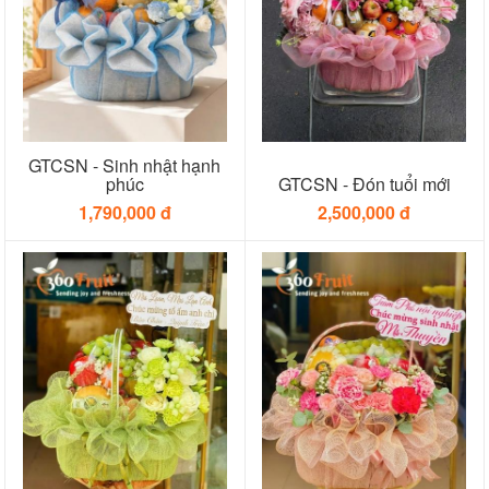
GTCSN - Sinh nhật hạnh
phúc
GTCSN - Đón tuổi mới
1,790,000 đ
2,500,000 đ