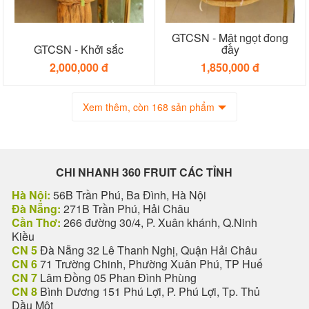
GTCSN - Mật ngọt đong
GTCSN - Khởi sắc
đầy
2,000,000 đ
1,850,000 đ
Xem thêm, còn 168 sản phẩm
CHI NHANH 360 FRUIT CÁC TỈNH
Hà Nội:
56B Trần Phú, Ba Đình, Hà Nội
Đà Nẵng:
271B Trần Phú, Hải Châu
Cần Thơ:
266 đường 30/4, P. Xuân khánh, Q.Ninh
Kiều
CN 5
Đà Nẵng 32 Lê Thanh Nghị, Quận Hải Châu
CN 6
71 Trường Chinh, Phường Xuân Phú, TP Huế
CN 7
Lâm Đồng 05 Phan Đình Phùng
CN 8
Bình Dương 151 Phú Lợi, P. Phú Lợi, Tp. Thủ
Dầu Một