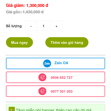
Giá giảm: 1,300,000 đ
Giá gốc: 1,430,000 đ
Số lượng
-
+
Mua ngay
Thêm vào giỏ hàng
Zalo OA
0936 652 727
0977 301 303
1.
Tặng miễn phí banner, thiệp cao cấp (trị giá