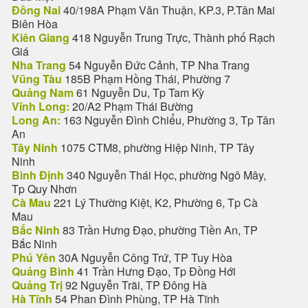
Đồng Nai
40/198A Phạm Văn Thuận, KP.3, P.Tân Mai
Biên Hòa
Kiên Giang
418 Nguyễn Trung Trực, Thành phố Rạch
Giá
Nha Trang
54 Nguyễn Đức Cảnh, TP Nha Trang
Vũng Tàu
185B Phạm Hồng Thái, Phường 7
Quảng Nam
61 Nguyễn Du, Tp Tam Kỳ
Vĩnh Long:
20/A2 Phạm Thái Bường
Long An:
163 Nguyễn Đình Chiểu, Phường 3, Tp Tân
An
Tây Ninh
1075 CTM8, phường Hiệp Ninh, TP Tây
Ninh
Bình Định
340 Nguyễn Thái Học, phường Ngô Mây,
Tp Quy Nhơn
Cà Mau
221 Lý Thường Kiệt, K2, Phường 6, Tp Cà
Mau
Bắc Ninh
83 Trần Hưng Đạo, phường Tiền An, TP
Bắc Ninh
Phú Yên
30A Nguyễn Công Trứ, TP Tuy Hòa
Quảng Bình
41 Trần Hưng Đạo, Tp Đồng Hới
Quảng Trị
92 Nguyễn Trãi, TP Đông Hà
Hà Tĩnh
54 Phan Đình Phùng, TP Hà Tĩnh