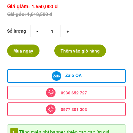
Giá giảm: 1,550,000 đ
Giá gốc: 1,813,500 đ
Số lượng
-
+
Mua ngay
Thêm vào giỏ hàng
Zalo OA
0936 652 727
0977 301 303
1.
Tặng miễn phí banner, thiệp cao cấp (trị giá