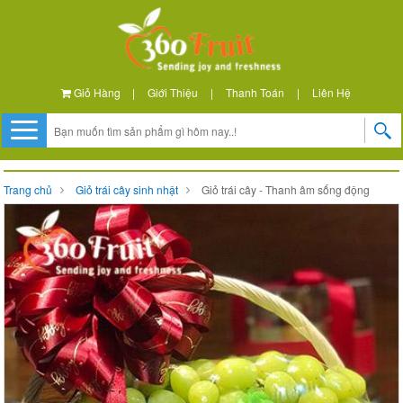
Giỏ Hàng
|
Giới Thiệu
|
Thanh Toán
|
Liên Hệ
Trang chủ
Giỏ trái cây sinh nhật
Giỏ trái cây - Thanh âm sống động