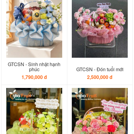
GTCSN - Sinh nhật hạnh
phúc
GTCSN - Đón tuổi mới
1,790,000 đ
2,500,000 đ