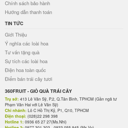
Chính sách bảo hành
Hướng dẫn thanh toán
TIN TỨC
Giới Thiệu
Ý nghĩa các loài hoa
Tư vấn tặng quà
Sự tích các loài hoa
Điện hoa toàn quốc
Điểm bán trái cây tươi
360FRUIT - GIỎ QUÀ TRÁI CÂY
Trụ sở:
413 Lê Văn Sỹ, P.2, Q.Tân Bình, TPHCM (Gần ngã tư
Phạm Văn Hai với Lê Văn Sỹ)
Chi nhánh:
Lô C Hồ Thị Kỷ, P1, Q10, TPHCM
Điện thoại:
(028)22 298 398
Hotline 1:
0936 65 27 27(Ms.Nhi)
Hotline 2:
0977 301 303 - 0933 055 945 (Ms.Vy)