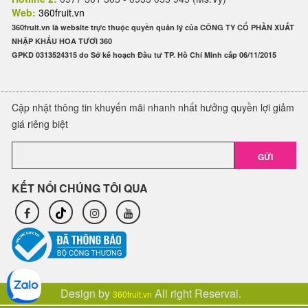
Web:
360fruit.vn
360fruit.vn là website trực thuộc quyền quản lý của CÔNG TY CỔ PHẦN XUẤT
NHẬP KHẨU HOA TƯƠI 360
GPKD 0313524315 do Sở kế hoạch Đầu tư TP. Hồ Chí Minh cấp 06/11/2015
Cập nhật thông tin khuyến mãi nhanh nhất hưởng quyền lợi giảm
giá riêng biệt
GỬI
KẾT NỐI CHÚNG TÔI QUA
Design by
All right Reserval.
360fruit.vn