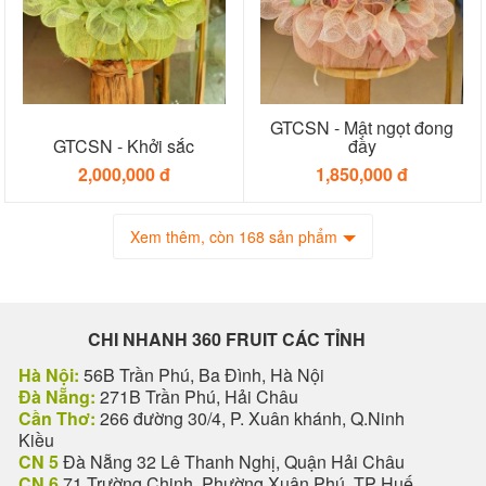
GTCSN - Mật ngọt đong
GTCSN - Khởi sắc
đầy
2,000,000 đ
1,850,000 đ
Xem thêm, còn 168 sản phẩm
CHI NHANH 360 FRUIT CÁC TỈNH
Hà Nội:
56B Trần Phú, Ba Đình, Hà Nội
Đà Nẵng:
271B Trần Phú, Hải Châu
Cần Thơ:
266 đường 30/4, P. Xuân khánh, Q.Ninh
Kiều
CN 5
Đà Nẵng 32 Lê Thanh Nghị, Quận Hải Châu
CN 6
71 Trường Chinh, Phường Xuân Phú, TP Huế