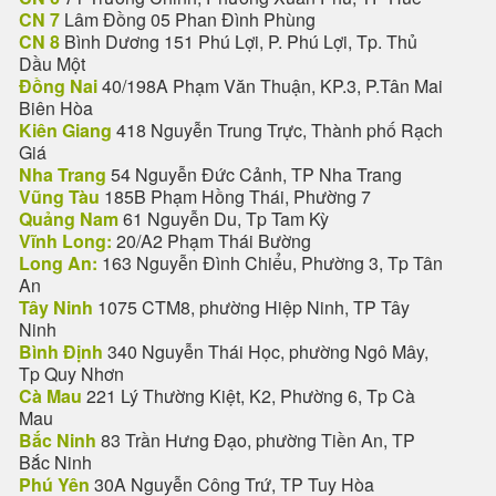
CN 7
Lâm Đồng 05 Phan Đình Phùng
CN 8
Bình Dương 151 Phú Lợi, P. Phú Lợi, Tp. Thủ
Dầu Một
Đồng Nai
40/198A Phạm Văn Thuận, KP.3, P.Tân Mai
Biên Hòa
Kiên Giang
418 Nguyễn Trung Trực, Thành phố Rạch
Giá
Nha Trang
54 Nguyễn Đức Cảnh, TP Nha Trang
Vũng Tàu
185B Phạm Hồng Thái, Phường 7
Quảng Nam
61 Nguyễn Du, Tp Tam Kỳ
Vĩnh Long:
20/A2 Phạm Thái Bường
Long An:
163 Nguyễn Đình Chiểu, Phường 3, Tp Tân
An
Tây Ninh
1075 CTM8, phường Hiệp Ninh, TP Tây
Ninh
Bình Định
340 Nguyễn Thái Học, phường Ngô Mây,
Tp Quy Nhơn
Cà Mau
221 Lý Thường Kiệt, K2, Phường 6, Tp Cà
Mau
Bắc Ninh
83 Trần Hưng Đạo, phường Tiền An, TP
Bắc Ninh
Phú Yên
30A Nguyễn Công Trứ, TP Tuy Hòa