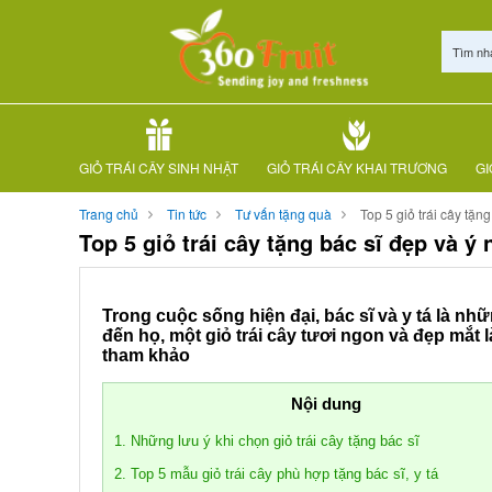
Tìm nh
GIỎ TRÁI CÂY SINH NHẬT
GIỎ TRÁI CÂY KHAI TRƯƠNG
GI
Trang chủ
Tin tức
Tư vấn tặng quà
Top 5 giỏ trái cây tặn
Top 5 giỏ trái cây tặng bác sĩ đẹp và ý 
Trong cuộc sống hiện đại, bác sĩ và y tá là nh
đến họ, một giỏ trái cây tươi ngon và đẹp mắt l
tham khảo
Nội dung
1. Những lưu ý khi chọn giỏ trái cây tặng bác sĩ
2. Top 5 mẫu giỏ trái cây phù hợp tặng bác sĩ, y tá