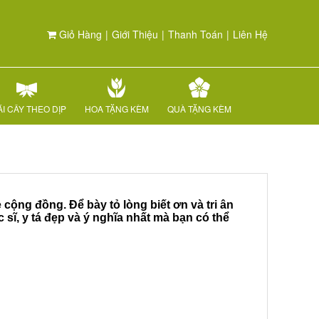
Giỏ Hàng
|
Giới Thiệu
|
Thanh Toán
|
Liên Hệ
I CÂY THEO DỊP
HOA TẶNG KÈM
QUÀ TẶNG KÈM
cộng đồng. Để bày tỏ lòng biết ơn và tri ân
c sĩ, y tá đẹp và ý nghĩa nhất mà bạn có thể