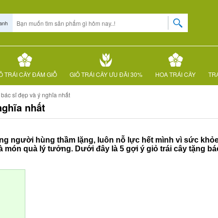
anh
Ỏ TRÁI CÂY ĐÁM GIỖ
GIỎ TRÁI CÂY ƯU ĐÃI 30%
HOA TRÁI CÂY
TRÁ
g bác sĩ đẹp và ý nghĩa nhất
nghĩa nhất
ững người hùng thầm lặng, luôn nỗ lực hết mình vì sức khỏe 
à món quà lý tưởng. Dưới đây là 5 gợi ý giỏ trái cây tặng bá