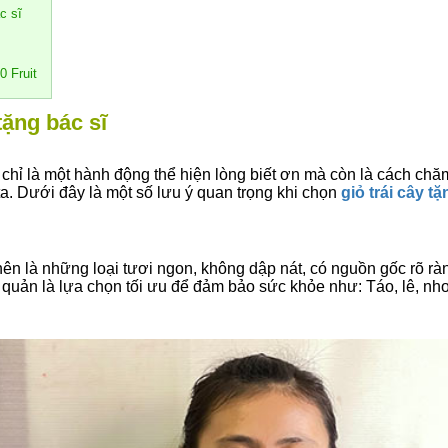
c sĩ
60 Fruit
tặng bác sĩ
ng chỉ là một hành động thể hiện lòng biết ơn mà còn là cách c
. Dưới đây là một số lưu ý quan trọng khi chọn
giỏ trái cây tặ
ên là những loại tươi ngon, không dập nát, có nguồn gốc rõ rà
uản là lựa chọn tối ưu để đảm bảo sức khỏe như: Táo, lê, nho, 