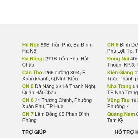
Hà Nội:
56B Trần Phú, Ba Đình,
CN 8
Bình Dươ
Hà Nội
Phú Lợi, Tp. 
Đà Nẵng:
271B Trần Phú, Hải
Đồng Nai
40/
Châu
Thuận, KP.3, 
Cần Thơ:
266 đường 30/4, P.
Kiên Giang
4
Xuân khánh, Q.Ninh Kiều
Trực, Thành 
CN 5
Đà Nẵng 32 Lê Thanh Nghị,
Nha Trang
54
Quận Hải Châu
TP Nha Trang
CN 6
71 Trường Chinh, Phường
Vũng Tàu
185
Xuân Phú, TP Huế
Phường 7
CN 7
Lâm Đồng 05 Phan Đình
Quảng Nam
6
Phùng
Tam Kỳ
TRỢ GIÚP
HỖ TRỢ 