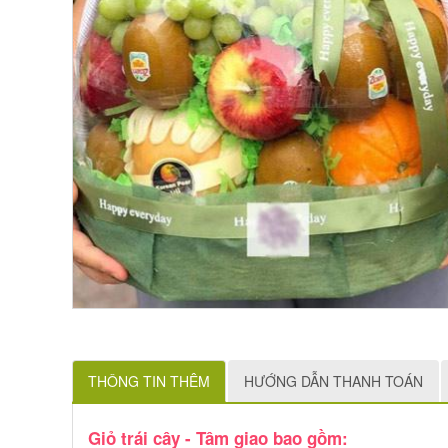
THÔNG TIN THÊM
HƯỚNG DẪN THANH TOÁN
Giỏ trái cây - Tâm giao bao gồm: