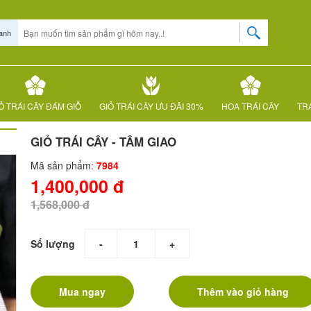
anh
Ỏ TRÁI CÂY ĐÁM GIỖ
GIỎ TRÁI CÂY ƯU ĐÃI 30%
HOA TRÁI CÂY
TRÁ
GIỎ TRÁI CÂY - TÂM GIAO
Mã sản phẩm:
7984
1,400,000 đ
1,568,000 đ
Số lượng
-
+
Mua ngay
Thêm vào giỏ hàng