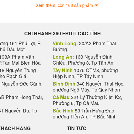
Xem thêm, còn 168 sản phẩm
CHI NHANH 360 FRUIT CÁC TỈNH
ng 151 Phú Lợi, P.
Vĩnh Long:
20/A2 Phạm Thái
Thủ Dầu Một
Bường
198A Phạm Văn
Long An:
163 Nguyễn Đình
P.Tân Mai Biên Hòa
Chiểu, Phường 3, Tp Tân An
18 Nguyễn Trung
Tây Ninh
1075 CTM8, phường
phố Rạch Giá
Hiệp Ninh, TP Tây Ninh
 Nguyễn Đức Cảnh,
Bình Định
340 Nguyễn Thái Học,
phường Ngô Mây, Tp Quy Nhơn
B Phạm Hồng Thái,
Cà Mau
221 Lý Thường Kiệt, K2,
Phường 6, Tp Cà Mau
1 Nguyễn Du, Tp
Bắc Ninh
83 Trần Hưng Đạo,
phường Tiền An, TP Bắc Ninh
KHÁCH HÀNG
TIN TỨC