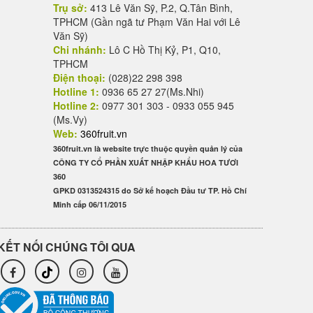
Trụ sở:
413 Lê Văn Sỹ, P.2, Q.Tân Bình,
TPHCM (Gần ngã tư Phạm Văn Hai với Lê
Văn Sỹ)
Chi nhánh:
Lô C Hồ Thị Kỷ, P1, Q10,
TPHCM
Điện thoại:
(028)22 298 398
Hotline 1:
0936 65 27 27(Ms.Nhi)
Hotline 2:
0977 301 303 - 0933 055 945
(Ms.Vy)
Web:
360fruit.vn
360fruit.vn là website trực thuộc quyền quản lý của
CÔNG TY CỔ PHẦN XUẤT NHẬP KHẨU HOA TƯƠI
360
GPKD 0313524315 do Sở kế hoạch Đầu tư TP. Hồ Chí
Minh cấp 06/11/2015
KẾT NỐI CHÚNG TÔI QUA