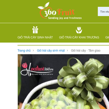
Tìm nh
GIỎ TRÁI CÂY SINH NHẬT
GIỎ TRÁI CÂY KHAI TRƯƠNG
GI
Trang chủ
Giỏ trái cây sinh nhật
Giỏ trái cây - Tâm giao