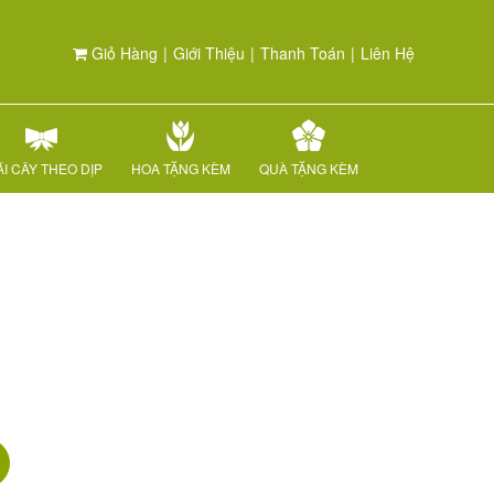
Giỏ Hàng
|
Giới Thiệu
|
Thanh Toán
|
Liên Hệ
I CÂY THEO DỊP
HOA TẶNG KÈM
QUÀ TẶNG KÈM