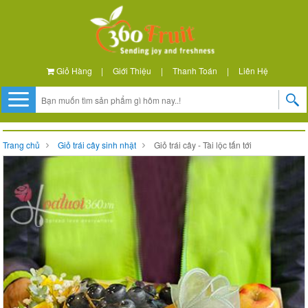
Giỏ Hàng
|
Giới Thiệu
|
Thanh Toán
|
Liên Hệ
Trang chủ
Giỏ trái cây sinh nhật
Giỏ trái cây - Tài lộc tấn tới