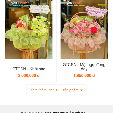
GTCSN - Mật ngọt đong
GTCSN - Khởi sắc
đầy
2,000,000 đ
1,850,000 đ
Xem thêm, còn 168 sản phẩm