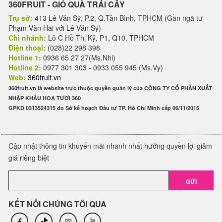
360FRUIT - GIỎ QUÀ TRÁI CÂY
Trụ sở:
413 Lê Văn Sỹ, P.2, Q.Tân Bình, TPHCM (Gần ngã tư
Phạm Văn Hai với Lê Văn Sỹ)
Chi nhánh:
Lô C Hồ Thị Kỷ, P1, Q10, TPHCM
Điện thoại:
(028)22 298 398
Hotline 1:
0936 65 27 27(Ms.Nhi)
Hotline 2:
0977 301 303 - 0933 055 945 (Ms.Vy)
Web:
360fruit.vn
360fruit.vn là website trực thuộc quyền quản lý của CÔNG TY CỔ PHẦN XUẤT
NHẬP KHẨU HOA TƯƠI 360
GPKD 0313524315 do Sở kế hoạch Đầu tư TP. Hồ Chí Minh cấp 06/11/2015
Cập nhật thông tin khuyến mãi nhanh nhất hưởng quyền lợi giảm
giá riêng biệt
GỬI
KẾT NỐI CHÚNG TÔI QUA