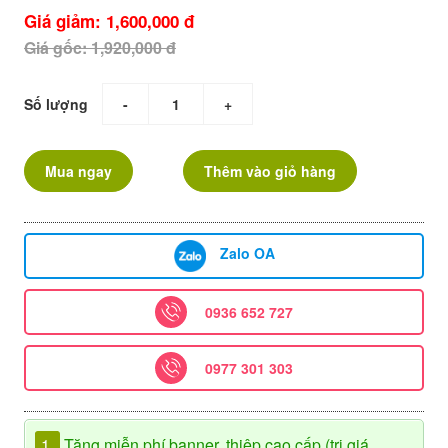
Giá giảm: 1,600,000 đ
Giá gốc: 1,920,000 đ
Số lượng
-
+
Mua ngay
Thêm vào giỏ hàng
Zalo OA
0936 652 727
0977 301 303
1.
Tặng miễn phí banner, thiệp cao cấp (trị giá