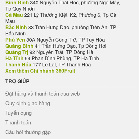
Bình Định
340 Nguyễn Thái Học, phường Ngô Mây,
Tp Quy Nhơn
Cà Mau
221 Lý Thường Kiệt, K2, Phường 6, Tp Cà
Mau
Bắc Ninh
83 Trần Hưng Đạo, phường Tiền An, TP
Bắc Ninh
Phú Yên
30A Nguyễn Công Trứ, TP Tuy Hòa
Quảng Bình
41 Trần Hưng Đạo, Tp Đồng Hới
Quảng Trị
92 Nguyễn Trãi, TP Đông Hà
Hà Tĩnh
54 Phan Đình Phùng, TP Hà Tĩnh
Thanh Hóa
177 Lê Lai, TP Thanh Hóa
Xem thêm Chi nhánh 360Fruit
TRỢ GIÚP
Đặt hàng và thanh toán qua web
Quy định giao hàng
Tuyển dụng
Thanh toán
Câu hỏi thường gặp