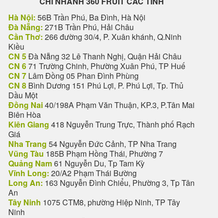
CHI NHANH 360 FRUIT CÁC TỈNH
Hà Nội:
56B Trần Phú, Ba Đình, Hà Nội
Đà Nẵng:
271B Trần Phú, Hải Châu
Cần Thơ:
266 đường 30/4, P. Xuân khánh, Q.Ninh
Kiều
CN 5
Đà Nẵng 32 Lê Thanh Nghị, Quận Hải Châu
CN 6
71 Trường Chinh, Phường Xuân Phú, TP Huế
CN 7
Lâm Đồng 05 Phan Đình Phùng
CN 8
Bình Dương 151 Phú Lợi, P. Phú Lợi, Tp. Thủ
Dầu Một
Đồng Nai
40/198A Phạm Văn Thuận, KP.3, P.Tân Mai
Biên Hòa
Kiên Giang
418 Nguyễn Trung Trực, Thành phố Rạch
Giá
Nha Trang
54 Nguyễn Đức Cảnh, TP Nha Trang
Vũng Tàu
185B Phạm Hồng Thái, Phường 7
Quảng Nam
61 Nguyễn Du, Tp Tam Kỳ
Vĩnh Long:
20/A2 Phạm Thái Bường
Long An:
163 Nguyễn Đình Chiểu, Phường 3, Tp Tân
An
Tây Ninh
1075 CTM8, phường Hiệp Ninh, TP Tây
Ninh