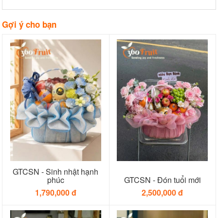
Gợi ý cho bạn
GTCSN - Sinh nhật hạnh
phúc
GTCSN - Đón tuổi mới
1,790,000 đ
2,500,000 đ