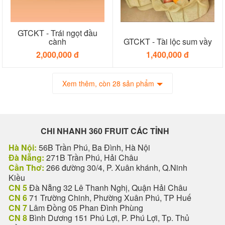
GTCKT - Trái ngọt đầu
cành
GTCKT - Tài lộc sum vầy
2,000,000 đ
1,400,000 đ
Xem thêm, còn 28 sản phẩm
CHI NHANH 360 FRUIT CÁC TỈNH
Hà Nội:
56B Trần Phú, Ba Đình, Hà Nội
Đà Nẵng:
271B Trần Phú, Hải Châu
Cần Thơ:
266 đường 30/4, P. Xuân khánh, Q.Ninh
Kiều
CN 5
Đà Nẵng 32 Lê Thanh Nghị, Quận Hải Châu
CN 6
71 Trường Chinh, Phường Xuân Phú, TP Huế
CN 7
Lâm Đồng 05 Phan Đình Phùng
CN 8
Bình Dương 151 Phú Lợi, P. Phú Lợi, Tp. Thủ