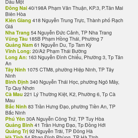
Dầu Một
Đồng Nai
40/198A Phạm Văn Thuận, KP.3, P.Tân Mai
Biên Hòa
Kiên Giang
418 Nguyễn Trung Trực, Thành phố Rạch
Giá
Nha Trang
54 Nguyễn Đức Cảnh, TP Nha Trang
Vũng Tàu
185B Phạm Hồng Thái, Phường 7
Quảng Nam
61 Nguyễn Du, Tp Tam Kỳ
Vĩnh Long:
20/A2 Phạm Thái Bường
Long An:
163 Nguyễn Đình Chiểu, Phường 3, Tp Tân
An
Tây Ninh
1075 CTM8, phường Hiệp Ninh, TP Tây
Ninh
Bình Định
340 Nguyễn Thái Học, phường Ngô Mây,
Tp Quy Nhơn
Cà Mau
221 Lý Thường Kiệt, K2, Phường 6, Tp Cà
Mau
Bắc Ninh
83 Trần Hưng Đạo, phường Tiền An, TP
Bắc Ninh
Phú Yên
30A Nguyễn Công Trứ, TP Tuy Hòa
Quảng Bình
41 Trần Hưng Đạo, Tp Đồng Hới
Quảng Trị
92 Nguyễn Trãi, TP Đông Hà
Hà Tĩnh
54 Phan Đình Phùng, TP Hà Tĩnh