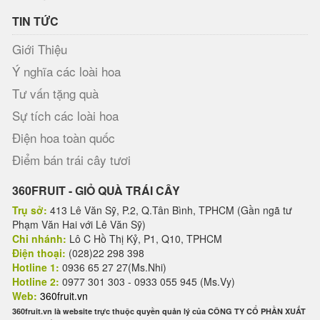
TIN TỨC
Giới Thiệu
Ý nghĩa các loài hoa
Tư vấn tặng quà
Sự tích các loài hoa
Điện hoa toàn quốc
Điểm bán trái cây tươi
360FRUIT - GIỎ QUÀ TRÁI CÂY
Trụ sở:
413 Lê Văn Sỹ, P.2, Q.Tân Bình, TPHCM (Gần ngã tư
Phạm Văn Hai với Lê Văn Sỹ)
Chi nhánh:
Lô C Hồ Thị Kỷ, P1, Q10, TPHCM
Điện thoại:
(028)22 298 398
Hotline 1:
0936 65 27 27(Ms.Nhi)
Hotline 2:
0977 301 303 - 0933 055 945 (Ms.Vy)
Web:
360fruit.vn
360fruit.vn là website trực thuộc quyền quản lý của CÔNG TY CỔ PHẦN XUẤT