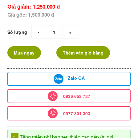
Giá giảm: 1,250,000 đ
Giá gốc: 1,500,000 đ
Số lượng
-
+
Mua ngay
Thêm vào giỏ hàng
Zalo OA
0936 652 727
0977 301 303
1.
Tặng miễn phí banner, thiệp cao cấp (trị giá