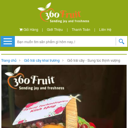
Giỏ Hàng
|
Giới Thiệu
|
Thanh Toán
|
Liên Hệ
Trang chủ
Giỏ trái cây khai trương
Giỏ trái cây - Sung túc thịnh vượng