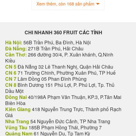
Xem thêm, còn 168 sản phẩm
CHI NHANH 360 FRUIT CÁC TỈNH
Hà Nội:
56B Trần Phú, Ba Đình, Hà Nội
Đà Nẵng:
271B Trần Phú, Hải Châu
Cần Thơ:
266 đường 30/4, P. Xuân khánh, Q.Ninh
Kiều
CN 5
Đà Nẵng 32 Lê Thanh Nghị, Quận Hải Châu
CN 6
71 Trường Chinh, Phường Xuân Phú, TP Huế
CN 7
Lâm Đồng 05 Phan Đình Phùng
CN 8
Bình Dương 151 Phú Lợi, P. Phú Lợi, Tp. Thủ
Dầu Một
Đồng Nai
40/198A Phạm Văn Thuận, KP.3, P.Tân Mai
Biên Hòa
Kiên Giang
418 Nguyễn Trung Trực, Thành phố Rạch
Giá
Nha Trang
54 Nguyễn Đức Cảnh, TP Nha Trang
Vũng Tàu
185B Phạm Hồng Thái, Phường 7
Quảng Nam
61 Nguyễn Du, Tp Tam Kỳ