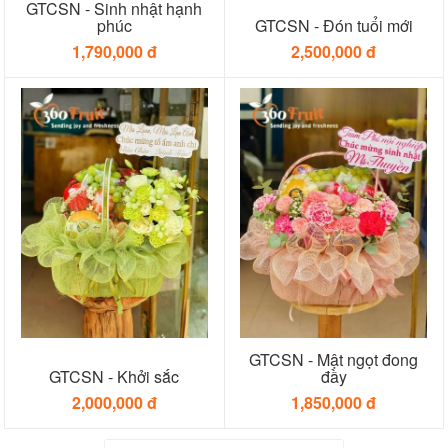
GTCSN - Sinh nhật hạnh
phúc
GTCSN - Đón tuổi mới
1,790,000 đ
2,500,000 đ
GTCSN - Mật ngọt đong
GTCSN - Khởi sắc
đầy
2,000,000 đ
1,850,000 đ