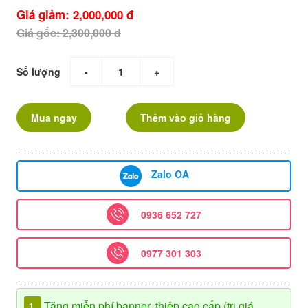
Giá giảm: 2,000,000 đ
Giá gốc: 2,300,000 đ
Số lượng
-
+
Mua ngay
Thêm vào giỏ hàng
Zalo OA
0936 652 727
0977 301 303
1.
Tặng miễn phí banner, thiệp cao cấp (trị giá