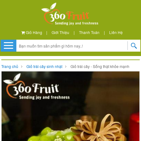
Giỏ Hàng
|
Giới Thiệu
|
Thanh Toán
|
Liên Hệ
Trang chủ
Giỏ trái cây sinh nhật
Giỏ trái cây - Sống thật khỏe mạnh