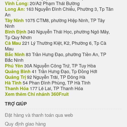
Vĩnh Long:
20/A2 Phạm Thái Bường
Long An:
163 Nguyễn Đình Chiểu, Phường 3, Tp Tân
An
Tây Ninh
1075 CTM8, phường Hiệp Ninh, TP Tây
Ninh
Bình Định
340 Nguyễn Thái Học, phường Ngô Mây,
Tp Quy Nhơn
Cà Mau
221 Lý Thường Kiệt, K2, Phường 6, Tp Cà
Mau
Bắc Ninh
83 Trần Hưng Đạo, phường Tiền An, TP
Bắc Ninh
Phú Yên
30A Nguyễn Công Trứ, TP Tuy Hòa
Quảng Bình
41 Trần Hưng Đạo, Tp Đồng Hới
Quảng Trị
92 Nguyễn Trãi, TP Đông Hà
Hà Tĩnh
54 Phan Đình Phùng, TP Hà Tĩnh
Thanh Hóa
177 Lê Lai, TP Thanh Hóa
Xem thêm Chi nhánh 360Fruit
TRỢ GIÚP
Đặt hàng và thanh toán qua web
Quy định giao hàng