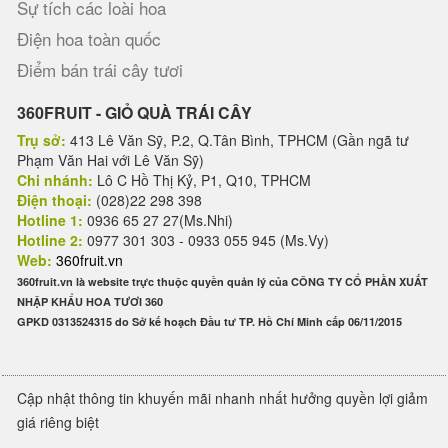
Sự tích các loài hoa
Điện hoa toàn quốc
Điểm bán trái cây tươi
360FRUIT - GIỎ QUÀ TRÁI CÂY
Trụ sở:
413 Lê Văn Sỹ, P.2, Q.Tân Bình, TPHCM (Gần ngã tư
Phạm Văn Hai với Lê Văn Sỹ)
Chi nhánh:
Lô C Hồ Thị Kỷ, P1, Q10, TPHCM
Điện thoại:
(028)22 298 398
Hotline 1:
0936 65 27 27(Ms.Nhi)
Hotline 2:
0977 301 303 - 0933 055 945 (Ms.Vy)
Web:
360fruit.vn
360fruit.vn là website trực thuộc quyền quản lý của CÔNG TY CỔ PHẦN XUẤT
NHẬP KHẨU HOA TƯƠI 360
GPKD 0313524315 do Sở kế hoạch Đầu tư TP. Hồ Chí Minh cấp 06/11/2015
Cập nhật thông tin khuyến mãi nhanh nhất hưởng quyền lợi giảm
giá riêng biệt