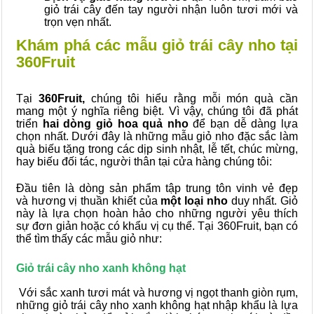
giỏ trái cây đến tay người nhận luôn tươi mới và
trọn vẹn nhất.
Khám phá các mẫu giỏ trái cây nho tại
360Fruit
Tại
360Fruit,
chúng tôi hiểu rằng mỗi món quà cần
mang một ý nghĩa riêng biệt. Vì vậy, chúng tôi đã phát
triển
hai dòng giỏ hoa quả nho
để bạn dễ dàng lựa
chọn nhất. Dưới đây là những mẫu giỏ nho đặc sắc làm
quà biếu tặng trong các dịp sinh nhật, lễ tết, chúc mừng,
hay biếu đối tác, người thân tại cửa hàng chúng tôi:
Đầu tiên là dòng sản phẩm tập trung tôn vinh vẻ đẹp
và hương vị thuần khiết của
một loại nho
duy nhất. Giỏ
này là lựa chọn hoàn hảo cho những người yêu thích
sự đơn giản hoặc có khẩu vị cụ thể. Tại 360Fruit, bạn có
thể tìm thấy các mẫu giỏ như:
Giỏ trái cây nho xanh không hạt
Với sắc xanh tươi mát và hương vị ngọt thanh giòn rụm,
những giỏ trái cây nho xanh không hạt nhập khẩu là lựa