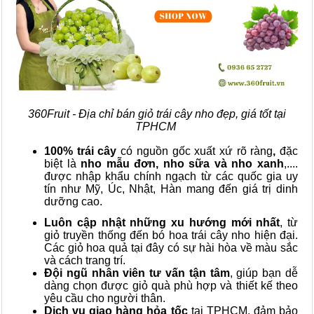
360Fruit - Địa chỉ bán giỏ trái cây nho đẹp, giá tốt tại
TPHCM
100% trái cây
có nguồn gốc xuất xứ rõ ràng
,
đặc
biệt là
nho mẫu đơn, nho sữa và nho xanh
,....
được nhập khẩu chính ngạch từ các quốc gia uy
tín như Mỹ, Úc, Nhật, Hàn mang đến giá trị dinh
dưỡng cao.
Luôn cập nhật những xu hướng mới nhất
, từ
giỏ truyền thống đến bó hoa trái cây nho hiện đại.
Các giỏ hoa quả tại đây có sự hài hòa về màu sắc
và cách trang trí.
Đội ngũ nhân viên tư vấn tận tâm
, giúp bạn dễ
dàng chọn được giỏ quà phù hợp và thiết kế theo
yêu cầu cho người thân.
Dịch vụ giao hàng hỏa tốc
tại TPHCM, đảm bảo