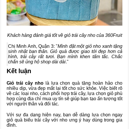
Khách hàng đánh giá tốt về giỏ trái cây nho của 360Fruit
Chị Minh Anh, Quận 3: "
Mình đặt một giỏ nho xanh tặng
sinh nhật bạn thân. Giỏ quà được giao tới đẹp hơn cả
hình, trái cây rất tươi. Bạn mình khen tấm tắc. Chắc
chắn sẽ ủng hộ shop dài dài
."
Kết luận
Giỏ trái cây nho
là lựa chọn quà tặng hoàn hảo cho
nhiều dịp, vừa đẹp mắt lại tốt cho sức khỏe. Việc biết rõ
về các loại nho, cách phối hợp trái cây, lựa chọn giỏ phù
hợp cùng địa chỉ mua uy tín sẽ giúp bạn tạo ấn tượng tốt
với người thân và đối tác.
Với sự đa dạng hiện nay, bạn dễ dàng lựa chọn ngay
giỏ quà biếu trái cây với nho ưng ý hay dùng trong gia
đình.