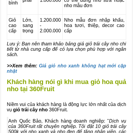
phải
1.000.000
có thể dùng nho sữa hoặc
bình
nho mẫu đơn
Giỏ
Lớn,
1.200.000
Nho mẫu đơn nhập khẩu,
cao
sang
-
hoa tươi, thiệp, decor cao
cấp
trọng
2.000.000
cấp
Lưu ý: Bạn nên tham khảo bảng giá giỏ trái cây nho chi
tiết từ nhà cung cấp để có lựa chọn phù hợp với ngân
sách.
>>Xem thêm:
Giá giỏ nho xanh không hạt mới cập
nhật
Khách hàng nói gì khi mua giỏ hoa quả
nho tại 360Fruit
Niềm vui của khách hàng là động lực lớn nhất của dịch
vụ
giỏ trái cây nho
360Fruit.
Anh Quốc Bảo, Khách hàng doanh nghiệp: "
Dịch vụ
của 360Fruit rất chuyên nghiệp. Tôi đặt 10 giỏ trái cây
500k với nho xanh và nho đen để tặng nhân viên, các