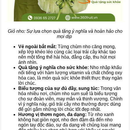
Giỏ nho: Sự lựa chọn quà tặng ý nghĩa và hoàn hảo cho
mọi dịp
Vẻ ngoài bắt mắt:
Từng chùm nho căng mọng,
xếp lớp khéo léo cùng các loại trái cây khác tạo
nên một tổng thể hài hòa, đẳng cấp, thu hút mọi
ánh nhìn.
Quà tặng ý nghĩa cho sức khỏe:
Nho
nhập khẩu
nổi tiếng với hàm lượng vitamin và chất chống oxy
hóa cao, là món quà sức khỏe thiết thực thay ngàn
lời chúc.
Biểu tượng của sự đủ đầy, sung túc:
Trong văn
hóa nhiều nơi, chùm nho sum suê là biểu tượng
cho sự đoàn viên, may mắn và thịnh vượng. Chính
vì ý nghĩa này, giỏ trái cây nho thường được dùng
để gửi gắm những lời chúc tốt đẹp nhất.
Hương vị thơm ngon, đa dạng:
Từ nho xanh
không hạt giòn ngọt, nho đen đậm đà đến nho
ngón tay độc đáo, sự đa dạng về chủng loại mang