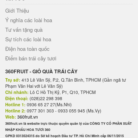
Giới Thiệu
Ý nghĩa các loài hoa
Tư vấn tặng quà
Sự tích các loài hoa
Điện hoa toàn quốc
Điểm bán trái cây tươi
360FRUIT - GIỎ QUÀ TRÁI CÂY
Trụ sở:
413 Lê Văn Sỹ, P.2, Q.Tân Bình, TPHCM (Gần ngã tư
Phạm Văn Hai với Lê Văn Sỹ)
Chi nhánh:
Lô C Hồ Thị Kỷ, P1, Q10, TPHCM
Điện thoại:
(028)22 298 398
Hotline 1:
0936 65 27 27(Ms.Nhi)
Hotline 2:
0977 301 303 - 0933 055 945 (Ms.Vy)
Web:
360fruit.vn
360fruit.vn là website trực thuộc quyền quản lý của CÔNG TY CỔ PHẦN XUẤT
NHẬP KHẨU HOA TƯƠI 360
GPKD 0313524315 do Sở kế hoạch Đầu tư TP. Hồ Chí Minh cấp 06/11/2015