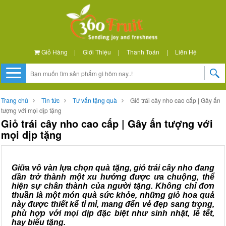
Giỏ Hàng
|
Giới Thiệu
|
Thanh Toán
|
Liên Hệ
Trang chủ
Tin tức
Tư vấn tặng quà
Giỏ trái cây nho cao cấp | Gây ấn
tượng với mọi dịp tặng
Giỏ trái cây nho cao cấp | Gây ấn tượng với
mọi dịp tặng
Giữa vô vàn lựa chọn quà tặng, giỏ trái cây nho đang
dần trở thành một xu hướng được ưa chuộng, thể
hiện sự chân thành của người tặng. Không chỉ đơn
thuần là một món quà sức khỏe, những giỏ hoa quả
này được thiết kế tỉ mỉ, mang đến vẻ đẹp sang trọng,
phù hợp với mọi dịp đặc biệt như sinh nhật, lễ tết,
hay biếu tặng.