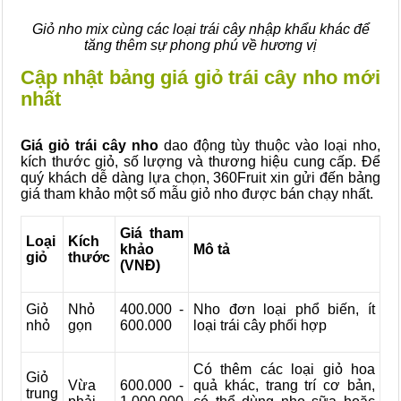
Giỏ nho mix cùng các loại trái cây nhập khẩu khác để
tăng thêm sự phong phú về hương vị
Cập nhật bảng giá giỏ trái cây nho mới
nhất
Giá giỏ trái cây nho
dao động tùy thuộc vào loại nho,
kích thước giỏ, số lượng và thương hiệu cung cấp. Để
quý khách dễ dàng lựa chọn, 360Fruit xin gửi đến bảng
giá tham khảo một số mẫu giỏ nho được bán chạy nhất.
Giá tham
Loại
Kích
khảo
Mô tả
giỏ
thước
(VNĐ)
Giỏ
Nhỏ
400.000 -
Nho đơn loại phổ biến, ít
nhỏ
gọn
600.000
loại trái cây phối hợp
Có thêm các loại giỏ hoa
Giỏ
Vừa
600.000 -
quả khác, trang trí cơ bản,
trung