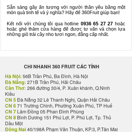
Sẵn sàng gây ấn tượng với người thân yêu bằng một
món quà tinh tế và ý nghĩa? Hãy để 360Fruit giúp bạn!
Kết nối với chúng tôi qua hotline
0936 65 27 27
hoặc
hoặc ghé thăm cửa hàng để được tư vấn và chọn lựa
những giỏ trái cây nho tươi ngon, đẳng cấp nhất.
CHI NHANH 360 FRUIT CÁC TỈNH
Hà Nội:
56B Trần Phú, Ba Đình, Hà Nội
Đà Nẵng:
271B Trần Phú, Hải Châu
Cần Thơ:
266 đường 30/4, P. Xuân khánh, Q.Ninh
Kiều
CN 5
Đà Nẵng 32 Lê Thanh Nghị, Quận Hải Châu
CN 6
71 Trường Chinh, Phường Xuân Phú, TP Huế
CN 7
Lâm Đồng 05 Phan Đình Phùng
CN 8
Bình Dương 151 Phú Lợi, P. Phú Lợi, Tp. Thủ
Dầu Một
Đồng Nai
40/198A Phạm Văn Thuận, KP.3, P.Tân Mai