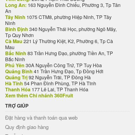
Long An:
163 Nguyễn Đình Chiểu, Phường 3, Tp Tân
An
Tây Ninh
1075 CTM8, phường Hiệp Ninh, TP Tây
Ninh
Bình Định
340 Nguyễn Thái Học, phường Ngô Mây,
Tp Quy Nhơn
Cà Mau
221 Lý Thường Kiệt, K2, Phường 6, Tp Cà
Mau
Bắc Ninh
83 Trần Hưng Đạo, phường Tiền An, TP
Bắc Ninh
Phú Yên
30A Nguyễn Công Trứ, TP Tuy Hòa
Quảng Bình
41 Trần Hưng Đạo, Tp Đồng Hới
Quảng Trị
92 Nguyễn Trãi, TP Đông Hà
Hà Tĩnh
54 Phan Đình Phùng, TP Hà Tĩnh
Thanh Hóa
177 Lê Lai, TP Thanh Hóa
Xem thêm Chi nhánh 360Fruit
TRỢ GIÚP
Đặt hàng và thanh toán qua web
Quy định giao hàng