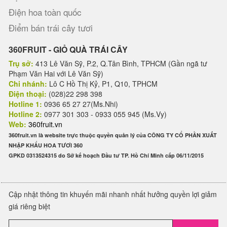
Điện hoa toàn quốc
Điểm bán trái cây tươi
360FRUIT - GIỎ QUÀ TRÁI CÂY
Trụ sở:
413 Lê Văn Sỹ, P.2, Q.Tân Bình, TPHCM (Gần ngã tư
Phạm Văn Hai với Lê Văn Sỹ)
Chi nhánh:
Lô C Hồ Thị Kỷ, P1, Q10, TPHCM
Điện thoại:
(028)22 298 398
Hotline 1:
0936 65 27 27(Ms.Nhi)
Hotline 2:
0977 301 303 - 0933 055 945 (Ms.Vy)
Web:
360fruit.vn
360fruit.vn là website trực thuộc quyền quản lý của CÔNG TY CỔ PHẦN XUẤT
NHẬP KHẨU HOA TƯƠI 360
GPKD 0313524315 do Sở kế hoạch Đầu tư TP. Hồ Chí Minh cấp 06/11/2015
Cập nhật thông tin khuyến mãi nhanh nhất hưởng quyền lợi giảm
giá riêng biệt