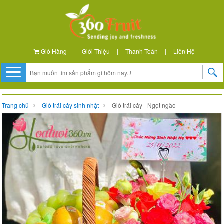
Giỏ Hàng
|
Giới Thiệu
|
Thanh Toán
|
Liên Hệ
Trang chủ
Giỏ trái cây sinh nhật
Giỏ trái cây - Ngọt ngào