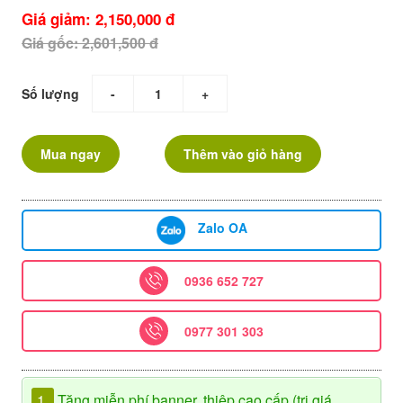
Giá giảm: 2,150,000 đ
Giá gốc: 2,601,500 đ
Số lượng
-
+
Mua ngay
Thêm vào giỏ hàng
Zalo OA
0936 652 727
0977 301 303
1.
Tặng miễn phí banner, thiệp cao cấp (trị giá