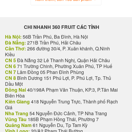
CHI NHANH 360 FRUIT CÁC TỈNH
Hà Nội:
56B Trần Phú, Ba Đình, Hà Nội
Đà Nẵng:
271B Trần Phú, Hải Châu
Cần Thơ:
266 đường 30/4, P. Xuân khánh, Q.Ninh
Kiều
CN 5
Đà Nẵng 32 Lê Thanh Nghị, Quận Hải Châu
CN 6
71 Trường Chinh, Phường Xuân Phú, TP Huế
CN 7
Lâm Đồng 05 Phan Đình Phùng
CN 8
Bình Dương 151 Phú Lợi, P. Phú Lợi, Tp. Thủ
Dầu Một
Đồng Nai
40/198A Phạm Văn Thuận, KP.3, P.Tân Mai
Biên Hòa
Kiên Giang
418 Nguyễn Trung Trực, Thành phố Rạch
Giá
Nha Trang
54 Nguyễn Đức Cảnh, TP Nha Trang
Vũng Tàu
185B Phạm Hồng Thái, Phường 7
Quảng Nam
61 Nguyễn Du, Tp Tam Kỳ
Vĩnh Long:
20/A2 Phạm Thái Bường