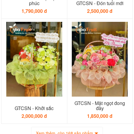
phúc
GTCSN - Đón tuổi mới
1,790,000 đ
2,500,000 đ
GTCSN - Mật ngọt đong
GTCSN - Khởi sắc
đầy
2,000,000 đ
1,850,000 đ
Xem thêm, còn 168 sản phẩm