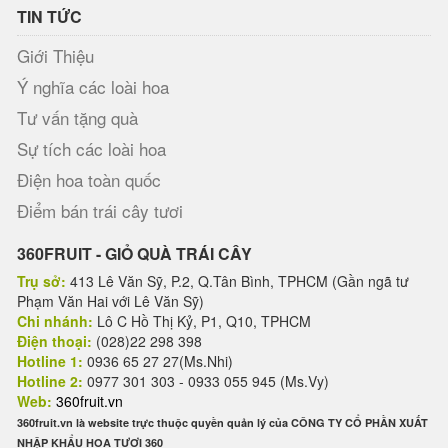
TIN TỨC
Giới Thiệu
Ý nghĩa các loài hoa
Tư vấn tặng quà
Sự tích các loài hoa
Điện hoa toàn quốc
Điểm bán trái cây tươi
360FRUIT - GIỎ QUÀ TRÁI CÂY
Trụ sở:
413 Lê Văn Sỹ, P.2, Q.Tân Bình, TPHCM (Gần ngã tư
Phạm Văn Hai với Lê Văn Sỹ)
Chi nhánh:
Lô C Hồ Thị Kỷ, P1, Q10, TPHCM
Điện thoại:
(028)22 298 398
Hotline 1:
0936 65 27 27(Ms.Nhi)
Hotline 2:
0977 301 303 - 0933 055 945 (Ms.Vy)
Web:
360fruit.vn
360fruit.vn là website trực thuộc quyền quản lý của CÔNG TY CỔ PHẦN XUẤT
NHẬP KHẨU HOA TƯƠI 360