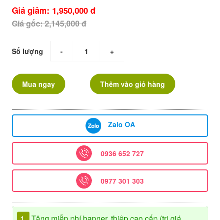
Giá giảm: 1,950,000 đ
Giá gốc: 2,145,000 đ
Số lượng
-
+
Mua ngay
Thêm vào giỏ hàng
Zalo OA
0936 652 727
0977 301 303
1.
Tặng miễn phí banner, thiệp cao cấp (trị giá