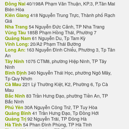
Đồng Nai
40/198A Phạm Văn Thuận, KP.3, P.Tân Mai
Biên Hòa
Kiên Giang
418 Nguyễn Trung Trực, Thành phố Rạch
Giá
Nha Trang
54 Nguyễn Đức Cảnh, TP Nha Trang
Vũng Tàu
185B Phạm Hồng Thái, Phường 7
Quảng Nam
61 Nguyễn Du, Tp Tam Kỳ
Vĩnh Long:
20/A2 Phạm Thái Bường
Long An:
163 Nguyễn Đình Chiểu, Phường 3, Tp Tân
An
Tây Ninh
1075 CTM8, phường Hiệp Ninh, TP Tây
Ninh
Bình Định
340 Nguyễn Thái Học, phường Ngô Mây,
Tp Quy Nhơn
Cà Mau
221 Lý Thường Kiệt, K2, Phường 6, Tp Cà
Mau
Bắc Ninh
83 Trần Hưng Đạo, phường Tiền An, TP
Bắc Ninh
Phú Yên
30A Nguyễn Công Trứ, TP Tuy Hòa
Quảng Bình
41 Trần Hưng Đạo, Tp Đồng Hới
Quảng Trị
92 Nguyễn Trãi, TP Đông Hà
Hà Tĩnh
54 Phan Đình Phùng, TP Hà Tĩnh