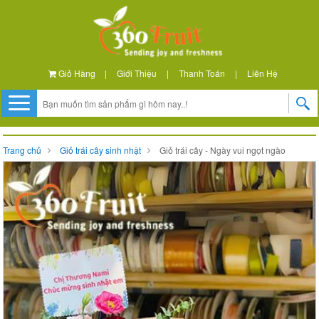
Giỏ Hàng
|
Giới Thiệu
|
Thanh Toán
|
Liên Hệ
Trang chủ
Giỏ trái cây sinh nhật
Giỏ trái cây - Ngày vui ngọt ngào