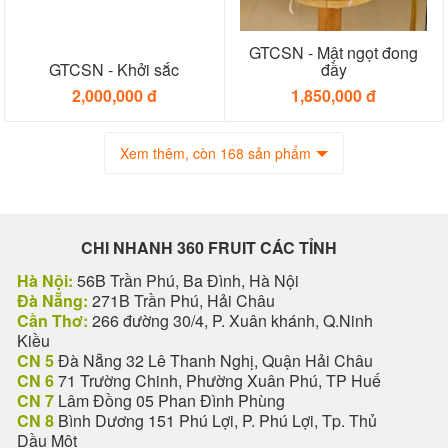
GTCSN - Mật ngọt đong
GTCSN - Khởi sắc
đầy
2,000,000 đ
1,850,000 đ
Xem thêm, còn 168 sản phẩm
CHI NHANH 360 FRUIT CÁC TỈNH
Hà Nội:
56B Trần Phú, Ba Đình, Hà Nội
Đà Nẵng:
271B Trần Phú, Hải Châu
Cần Thơ:
266 đường 30/4, P. Xuân khánh, Q.Ninh
Kiều
CN 5
Đà Nẵng 32 Lê Thanh Nghị, Quận Hải Châu
CN 6
71 Trường Chinh, Phường Xuân Phú, TP Huế
CN 7
Lâm Đồng 05 Phan Đình Phùng
CN 8
Bình Dương 151 Phú Lợi, P. Phú Lợi, Tp. Thủ
Dầu Một