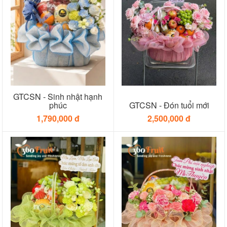
GTCSN - Sinh nhật hạnh
phúc
GTCSN - Đón tuổi mới
1,790,000 đ
2,500,000 đ