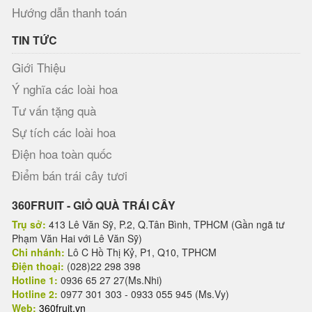
Hướng dẫn thanh toán
TIN TỨC
Giới Thiệu
Ý nghĩa các loài hoa
Tư vấn tặng quà
Sự tích các loài hoa
Điện hoa toàn quốc
Điểm bán trái cây tươi
360FRUIT - GIỎ QUÀ TRÁI CÂY
Trụ sở:
413 Lê Văn Sỹ, P.2, Q.Tân Bình, TPHCM (Gần ngã tư
Phạm Văn Hai với Lê Văn Sỹ)
Chi nhánh:
Lô C Hồ Thị Kỷ, P1, Q10, TPHCM
Điện thoại:
(028)22 298 398
Hotline 1:
0936 65 27 27(Ms.Nhi)
Hotline 2:
0977 301 303 - 0933 055 945 (Ms.Vy)
Web:
360fruit.vn