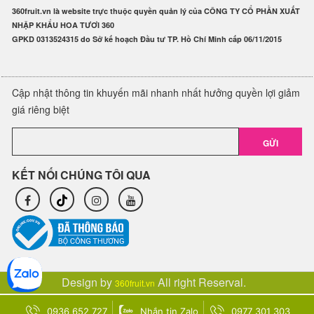
360fruit.vn là website trực thuộc quyền quản lý của CÔNG TY CỔ PHẦN XUẤT
NHẬP KHẨU HOA TƯƠI 360
GPKD 0313524315 do Sở kế hoạch Đầu tư TP. Hồ Chí Minh cấp 06/11/2015
Cập nhật thông tin khuyến mãi nhanh nhất hưởng quyền lợi giảm
giá riêng biệt
GỬI
KẾT NỐI CHÚNG TÔI QUA
Design by
All right Reserval.
360fruit.vn
0936 652 727
Nhắn tin Zalo
0977 301 303