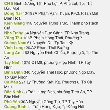
CN 8
Bình Dương 151 Phú Lợi, P. Phú Lợi, Tp. Thủ
Dầu Một
Đồng Nai
40/198A Phạm Văn Thuận, KP.3, P.Tân Mai
Biên Hòa
Kiên Giang
418 Nguyễn Trung Trực, Thành phố Rạch
Giá
Nha Trang
54 Nguyễn Đức Cảnh, TP Nha Trang
Vũng Tàu
185B Phạm Hồng Thái, Phường 7
Quảng Nam
61 Nguyễn Du, Tp Tam Kỳ
Vĩnh Long:
20/A2 Phạm Thái Bường
Long An:
163 Nguyễn Đình Chiểu, Phường 3, Tp Tân
An
Tây Ninh
1075 CTM8, phường Hiệp Ninh, TP Tây
Ninh
Bình Định
340 Nguyễn Thái Học, phường Ngô Mây,
Tp Quy Nhơn
Cà Mau
221 Lý Thường Kiệt, K2, Phường 6, Tp Cà
Mau
Bắc Ninh
83 Trần Hưng Đạo, phường Tiền An, TP
Bắc Ninh
Phú Yên
30A Nguyễn Công Trứ, TP Tuy Hòa
Quảng Bình
41 Trần Hưng Đạo, Tp Đồng Hới