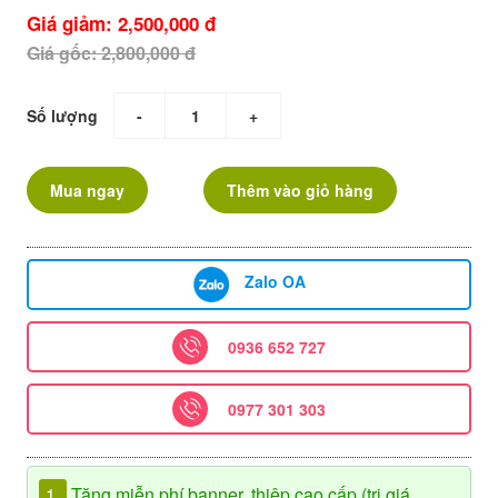
Giá giảm: 2,500,000 đ
Giá gốc: 2,800,000 đ
Số lượng
-
+
Mua ngay
Thêm vào giỏ hàng
Zalo OA
0936 652 727
0977 301 303
1.
Tặng miễn phí banner, thiệp cao cấp (trị giá