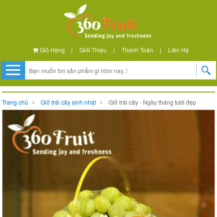
Giỏ Hàng
|
Giới Thiệu
|
Thanh Toán
|
Liên Hệ
Trang chủ
Giỏ trái cây sinh nhật
Giỏ trái cây - Ngày tháng tươi đẹp