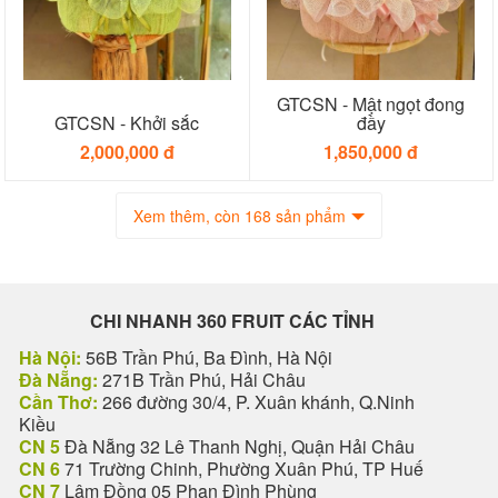
GTCSN - Mật ngọt đong
GTCSN - Khởi sắc
đầy
2,000,000 đ
1,850,000 đ
Xem thêm, còn 168 sản phẩm
CHI NHANH 360 FRUIT CÁC TỈNH
Hà Nội:
56B Trần Phú, Ba Đình, Hà Nội
Đà Nẵng:
271B Trần Phú, Hải Châu
Cần Thơ:
266 đường 30/4, P. Xuân khánh, Q.Ninh
Kiều
CN 5
Đà Nẵng 32 Lê Thanh Nghị, Quận Hải Châu
CN 6
71 Trường Chinh, Phường Xuân Phú, TP Huế
CN 7
Lâm Đồng 05 Phan Đình Phùng