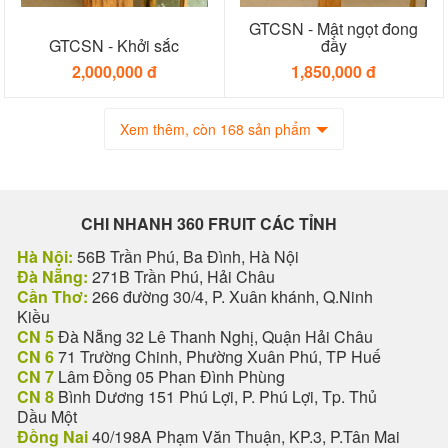
GTCSN - Mật ngọt đong
GTCSN - Khởi sắc
đầy
2,000,000 đ
1,850,000 đ
Xem thêm, còn 168 sản phẩm
CHI NHANH 360 FRUIT CÁC TỈNH
Hà Nội:
56B Trần Phú, Ba Đình, Hà Nội
Đà Nẵng:
271B Trần Phú, Hải Châu
Cần Thơ:
266 đường 30/4, P. Xuân khánh, Q.Ninh
Kiều
CN 5
Đà Nẵng 32 Lê Thanh Nghị, Quận Hải Châu
CN 6
71 Trường Chinh, Phường Xuân Phú, TP Huế
CN 7
Lâm Đồng 05 Phan Đình Phùng
CN 8
Bình Dương 151 Phú Lợi, P. Phú Lợi, Tp. Thủ
Dầu Một
Đồng Nai
40/198A Phạm Văn Thuận, KP.3, P.Tân Mai