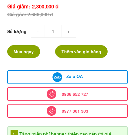
Giá giảm: 2,300,000 đ
Giá gốc: 2,668,000 đ
Số lượng
-
+
Mua ngay
Thêm vào giỏ hàng
Zalo OA
0936 652 727
0977 301 303
1.
Tặng miễn phí banner, thiệp cao cấp (trị giá