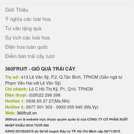
Giới Thiệu
Ý nghĩa các loài hoa
Tư vấn tặng quà
Sự tích các loài hoa
Điện hoa toàn quốc
Điểm bán trái cây tươi
360FRUIT - GIỎ QUÀ TRÁI CÂY
Trụ sở:
413 Lê Văn Sỹ, P.2, Q.Tân Bình, TPHCM (Gần ngã tư
Phạm Văn Hai với Lê Văn Sỹ)
Chi nhánh:
Lô C Hồ Thị Kỷ, P1, Q10, TPHCM
Điện thoại:
(028)22 298 398
Hotline 1:
0936 65 27 27(Ms.Nhi)
Hotline 2:
0977 301 303 - 0933 055 945 (Ms.Vy)
Web:
360fruit.vn
360fruit.vn là website trực thuộc quyền quản lý của CÔNG TY CỔ PHẦN XUẤT
NHẬP KHẨU HOA TƯƠI 360
GPKD 0313524315 do Sở kế hoạch Đầu tư TP. Hồ Chí Minh cấp 06/11/2015