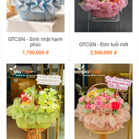
GTCSN - Sinh nhật hạnh
phúc
GTCSN - Đón tuổi mới
1,790,000 đ
2,500,000 đ