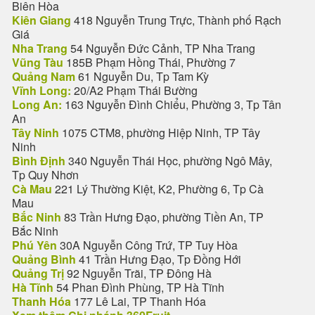
Biên Hòa
Kiên Giang
418 Nguyễn Trung Trực, Thành phố Rạch
Giá
Nha Trang
54 Nguyễn Đức Cảnh, TP Nha Trang
Vũng Tàu
185B Phạm Hồng Thái, Phường 7
Quảng Nam
61 Nguyễn Du, Tp Tam Kỳ
Vĩnh Long:
20/A2 Phạm Thái Bường
Long An:
163 Nguyễn Đình Chiểu, Phường 3, Tp Tân
An
Tây Ninh
1075 CTM8, phường Hiệp Ninh, TP Tây
Ninh
Bình Định
340 Nguyễn Thái Học, phường Ngô Mây,
Tp Quy Nhơn
Cà Mau
221 Lý Thường Kiệt, K2, Phường 6, Tp Cà
Mau
Bắc Ninh
83 Trần Hưng Đạo, phường Tiền An, TP
Bắc Ninh
Phú Yên
30A Nguyễn Công Trứ, TP Tuy Hòa
Quảng Bình
41 Trần Hưng Đạo, Tp Đồng Hới
Quảng Trị
92 Nguyễn Trãi, TP Đông Hà
Hà Tĩnh
54 Phan Đình Phùng, TP Hà Tĩnh
Thanh Hóa
177 Lê Lai, TP Thanh Hóa