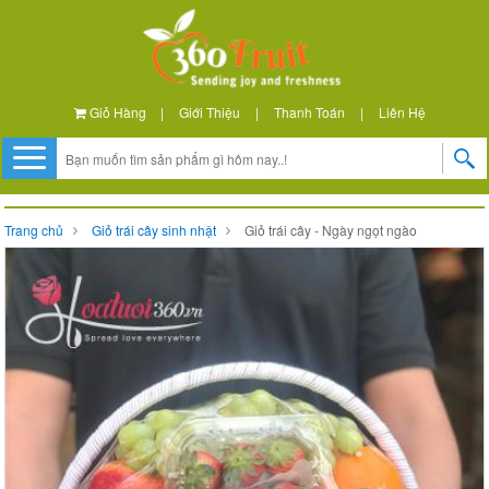
Giỏ Hàng
|
Giới Thiệu
|
Thanh Toán
|
Liên Hệ
Trang chủ
Giỏ trái cây sinh nhật
Giỏ trái cây - Ngày ngọt ngào